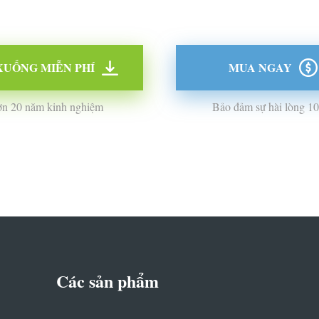
XUỐNG MIỄN PHÍ
MUA NGAY
n 20 năm kinh nghiệm
Bảo đảm sự hài lòng 
Các sản phẩm