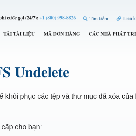
hí cước gọi (24/7):
+1 (800) 998-8826
Liên k
Tìm kiếm
TẢI TÀI LIỆU
MÃ ĐƠN HÀNG
CÁC NHÀ PHÁT TR
S Undelete
 khôi phục các tệp và thư mục đã xóa của
cấp cho bạn: