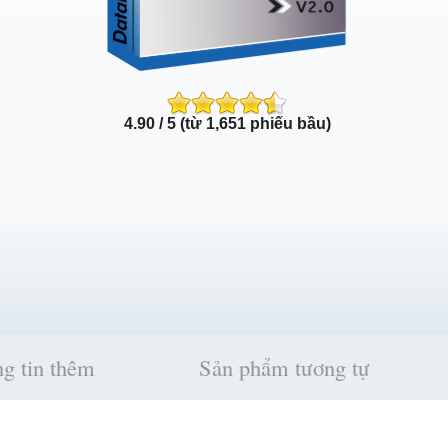
4.90 / 5 (từ 1,651 phiếu bầu)
g tin thêm
Sản phẩm tương tự