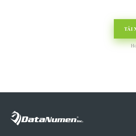
TẢI 
Hơ