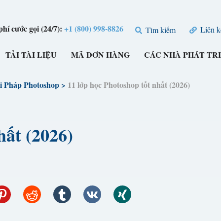
hí cước gọi (24/7):
+1 (800) 998-8826
Liên k
Tìm kiếm
TẢI TÀI LIỆU
MÃ ĐƠN HÀNG
CÁC NHÀ PHÁT TR
i Pháp Photoshop
>
11 lớp học Photoshop tốt nhất (2026)
hất (2026)