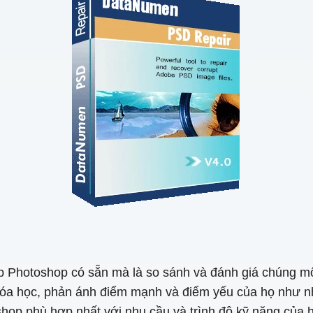
c lớp Photoshop có sẵn mà là so sánh và đánh giá chúng
khóa học, phản ánh điểm mạnh và điểm yếu của họ như n
hop phù hợp nhất với nhu cầu và trình độ kỹ năng của h