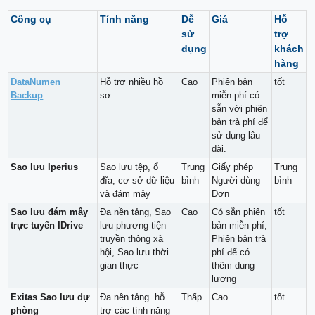
Công cụ
Tính năng
Dễ
Giá
Hỗ
sử
trợ
dụng
khách
hàng
DataNumen
Hỗ trợ nhiều hồ
Cao
Phiên bản
tốt
Backup
sơ
miễn phí có
sẵn với phiên
bản trả phí để
sử dụng lâu
dài.
Sao lưu Iperius
Sao lưu tệp, ổ
Trung
Giấy phép
Trung
đĩa, cơ sở dữ liệu
bình
Người dùng
bình
và đám mây
Đơn
Sao lưu đám mây
Đa nền tảng, Sao
Cao
Có sẵn phiên
tốt
trực tuyến IDrive
lưu phương tiện
bản miễn phí,
truyền thông xã
Phiên bản trả
hội, Sao lưu thời
phí để có
gian thực
thêm dung
lượng
Exitas Sao lưu dự
Đa nền tảng. hỗ
Thấp
Cao
tốt
phòng
trợ các tính năng