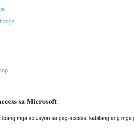
ce
change
hop
cess sa Microsoft
t ibang mga solusyon sa pag-access, kabilang ang mga p