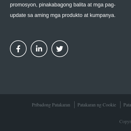
promosyon, pinakabagong balita at mga pag-
update sa aming mga produkto at kumpanya.
Pribadong Patakaran
Patakaran ng Cookie
Pat
Copyr