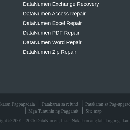
DataNumen Exchange Recovery
DataNumen Access Repair
DataNumen Excel Repair
DataNumen PDF Repair
DataNumen Word Repair
DataNumen Zip Repair
akaran Pagpapadala
Patakaran sa refund
Patakaran sa Pag-upgra
Mga Tuntunin ng Paggamit
Site map
ight © 2001 - 2026 DataNumen, Inc. - Nakalaan ang lahat ng mga kara