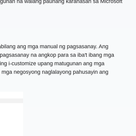
aguhan na walang paunang karanasan sa Microsoft
kabilang ang mga manual ng pagsasanay. Ang
pagsasanay na angkop para sa iba't ibang mga
ring i-customize upang matugunan ang mga
a mga negosyong naglalayong pahusayin ang