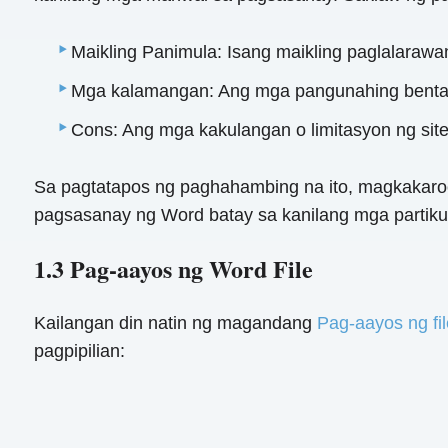
Maikling Panimula: Isang maikling paglalarawan
Mga kalamangan: Ang mga pangunahing bentahe
Cons: Ang mga kakulangan o limitasyon ng site
Sa pagtatapos ng paghahambing na ito, magkakar
pagsasanay ng Word batay sa kanilang mga partiku
1.3 Pag-aayos ng Word File
Kailangan din natin ng magandang
Pag-aayos ng fil
pagpipilian: