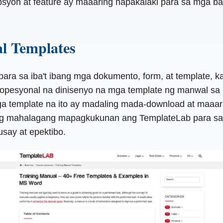
psyon at feature ay maaaring napakalaki para sa mga b
l Templates
ara sa iba't ibang mga dokumento, form, at template, 
ropesyonal na dinisenyo na mga template ng manwal sa 
ga template na ito ay madaling mada-download at maaa
sang mahalagang mapagkukunan ang TemplateLab para s
ay at epektibo.