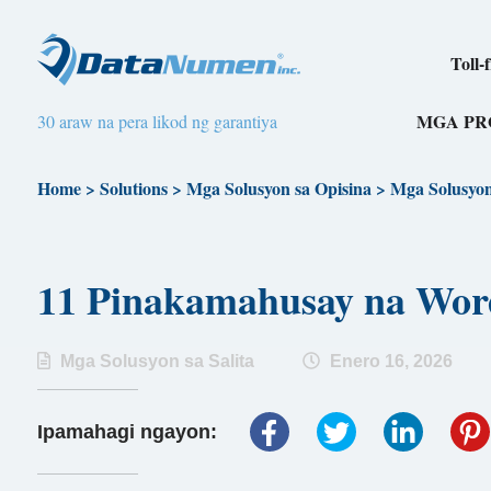
Toll-
MGA P
30 araw na pera likod ng garantiya
Home
>
Solutions
>
Mga Solusyon sa Opisina
>
Mga Solusyon 
11 Pinakamahusay na Word
Mga Solusyon sa Salita
Enero 16, 2026
Ipamahagi ngayon: