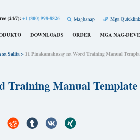
free (24/7):
+1 (800) 998-8826
Mga Quicklink
Maghanap
RODUKTO
DOWNLOADS
ORDER
MGA NAG-DEV
sa Salita
>
11 Pinakamahusay na Word Training Manual Template
 Training Manual Template 