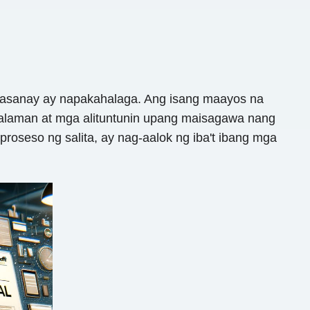
sasanay ay napakahalaga. Ang isang maayos na
laman at mga alituntunin upang maisagawa nang
oseso ng salita, ay nag-aalok ng iba't ibang mga