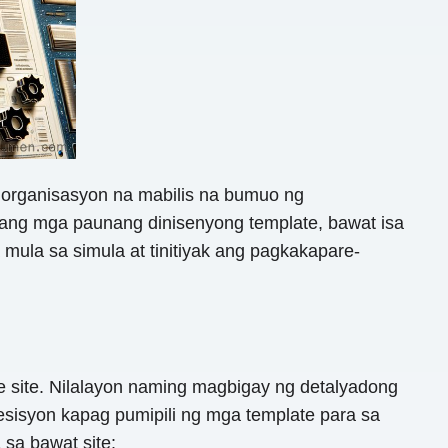
organisasyon na mabilis na bumuo ng
bang mga paunang dinisenyong template, bawat isa
 mula sa simula at tinitiyak ang pagkakapare-
e site. Nilalayon naming magbigay ng detalyadong
sisyon kapag pumipili ng mga template para sa
sa bawat site: