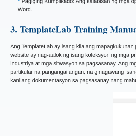
Pagiging Kumplikado: Ang kalabisan ng mga o
Word.
3. TemplateLab Training Manua
Ang TemplateLab ay isang kilalang mapagkukunan p
website ay nag-aalok ng isang koleksyon ng mga p
industriya at mga sitwasyon sa pagsasanay. Ang m
partikular na pangangailangan, na ginagawang i
kanilang dokumentasyon sa pagsasanay nang mahus