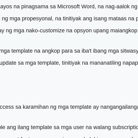
yos na pinagsama sa Microsoft Word, na nag-aalok ng p
 ng mga propesyonal, na tinitiyak ang isang mataas na
ay ng mga nako-customize na opsyon upang maiangkop a
mga template na angkop para sa iba't ibang mga sitwasy
pdate sa mga template, tinitiyak na mananatiling nap
access sa karamihan ng mga template ay nangangailang
able ang ilang template sa mga user na walang subscripti