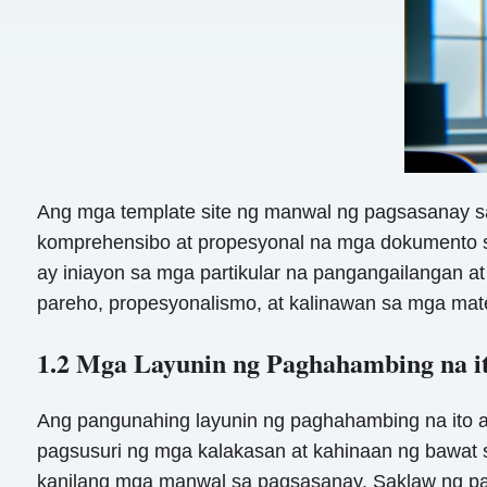
Ang mga template site ng manwal ng pagsasanay s
komprehensibo at propesyonal na mga dokumento sa
ay iniayon sa mga partikular na pangangailangan at
pareho, propesyonalismo, at kalinawan sa mga mat
1.2 Mga Layunin ng Paghahambing na i
Ang pangunahing layunin ng paghahambing na ito ay
pagsusuri ng mga kalakasan at kahinaan ng bawat 
kanilang mga manwal sa pagsasanay. Saklaw ng pa