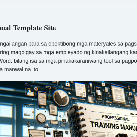
ual Template Site
angailangan para sa epektibong mga materyales sa pag
ing magbigay sa mga empleyado ng kinakailangang kaa
rd, bilang isa sa mga pinakakaraniwang tool sa pagpopr
a manwal na ito.