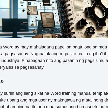
a Word ay may mahalagang papel sa pagtulong sa mga 
 pagsasanay. Nag-aalok ang mga site na ito ng iba't i
 industriya. Pinapagaan nito ang pasanin ng pagsisimula
eryales sa pagsasanay.
to
 suriin ang ilang sikat na Word training manual templat
site upang ang mga user ay makagawa ng matalinong de
ghahambing na ito ang mga sumusunod na aspeto para 