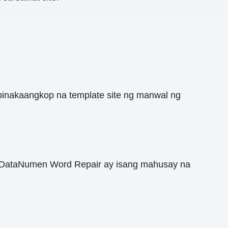
nakaangkop na template site ng manwal ng
. DataNumen Word Repair ay isang mahusay na