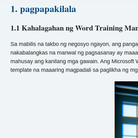
1. pagpapakilala
1.1 Kahalagahan ng Word Training Man
Sa mabilis na takbo ng negosyo ngayon, ang pang
nakabalangkas na manwal ng pagsasanay ay maaar
mahusay ang kanilang mga gawain. Ang Microsoft Wo
template na maaaring magpadali sa paglikha ng mg