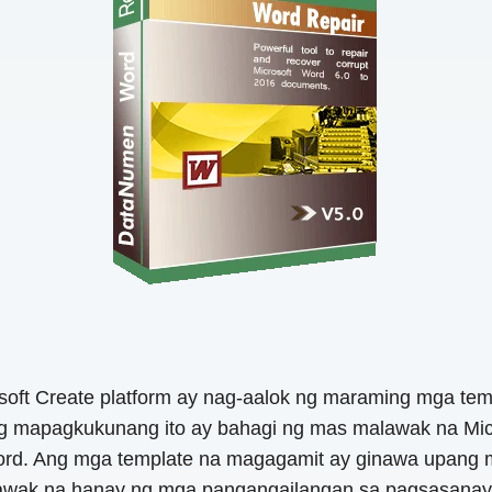
oft Create platform ay nag-aalok ng maraming mga templ
 mapagkukunang ito ay bahagi ng mas malawak na Micr
 Word. Ang mga template na magagamit ay ginawa upang m
lawak na hanay ng mga pangangailangan sa pagsasanay