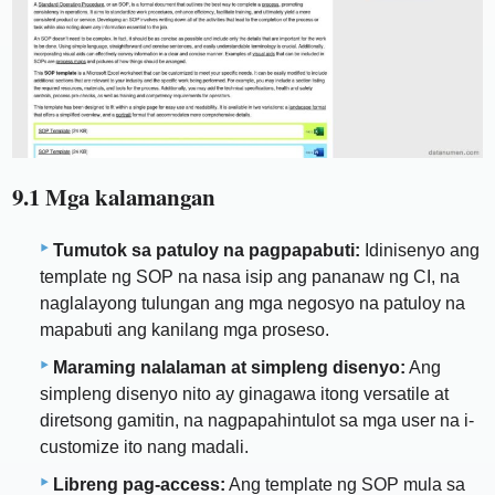
9.1 Mga kalamangan
Tumutok sa patuloy na pagpapabuti:
Idinisenyo ang
template ng SOP na nasa isip ang pananaw ng CI, na
naglalayong tulungan ang mga negosyo na patuloy na
mapabuti ang kanilang mga proseso.
Maraming nalalaman at simpleng disenyo:
Ang
simpleng disenyo nito ay ginagawa itong versatile at
diretsong gamitin, na nagpapahintulot sa mga user na i-
customize ito nang madali.
Libreng pag-access:
Ang template ng SOP mula sa