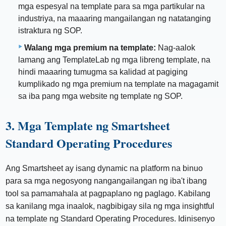
mga espesyal na template para sa mga partikular na
industriya, na maaaring mangailangan ng natatanging
istraktura ng SOP.
Walang mga premium na template:
Nag-aalok
lamang ang TemplateLab ng mga libreng template, na
hindi maaaring tumugma sa kalidad at pagiging
kumplikado ng mga premium na template na magagamit
sa iba pang mga website ng template ng SOP.
3. Mga Template ng Smartsheet
Standard Operating Procedures
Ang Smartsheet ay isang dynamic na platform na binuo
para sa mga negosyong nangangailangan ng iba't ibang
tool sa pamamahala at pagpaplano ng paglago. Kabilang
sa kanilang mga inaalok, nagbibigay sila ng mga insightful
na template ng Standard Operating Procedures. Idinisenyo