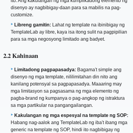
ito. Ang kakulangan ng mga kumplikadong elemento ng
disenyo ay nagbibigay-daan para sa mabilis na pag-
customize.
Libreng gamitin:
Lahat ng template na ibinibigay ng
TemplateLab ay libre, kaya isa itong sulit na pagpipilian
para sa mga negosyong limitado ang badyet.
2.2 Kahinaan
Limitadong pagpapasadya:
Bagama't simple ang
disenyo ng mga template, nililimitahan din nito ang
kanilang potensyal sa pagpapasadya. Maaaring may
mga limitasyon sa pagsasama ng mga elemento ng
pagba-brand ng kumpanya o pag-angkop ng istraktura
sa mga partikular na pangangailangan.
Kakulangan ng mga espesyal na template ng SOP:
Habang nag-aalok ang TemplateLab ng iba't ibang mga
generic na template ng SOP, hindi ito nagbibigay ng