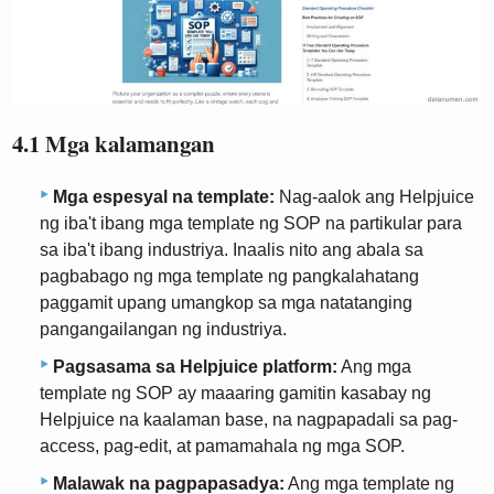
4.1 Mga kalamangan
Mga espesyal na template:
Nag-aalok ang Helpjuice
ng iba't ibang mga template ng SOP na partikular para
sa iba't ibang industriya. Inaalis nito ang abala sa
pagbabago ng mga template ng pangkalahatang
paggamit upang umangkop sa mga natatanging
pangangailangan ng industriya.
Pagsasama sa Helpjuice platform:
Ang mga
template ng SOP ay maaaring gamitin kasabay ng
Helpjuice na kaalaman base, na nagpapadali sa pag-
access, pag-edit, at pamamahala ng mga SOP.
Malawak na pagpapasadya:
Ang mga template ng