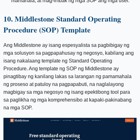
mamahala, at mag-imbak ng mga SOP ang mga user.
10. Middlestone Standard Operating
Procedure (SOP) Template
Ang Middlestone ay isang espesyalista sa pagbibigay ng
mga solusyon sa pagpapahusay ng negosyo, kabilang ang
isang nakalaang template ng Standard Operating
Procedure. Ang template ng SOP ng Middlestone ay
pinagtibay ng kanilang lakas sa larangan ng pamamahala
ng proseso at patuloy na pagpapabuti, na naglalayong
magbigay sa mga negosyo ng isang epektibong tool para
sa paglikha ng mga komprehensibo at kapaki-pakinabang
na mga SOP.