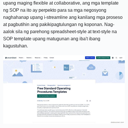
upang maging flexible at collaborative, ang mga template
ng SOP na ito ay perpekto para sa mga negosyong
naghahanap upang i-streamline ang kanilang mga proseso
at pagbutihin ang pakikipagtulungan ng koponan. Nag-
aalok sila ng parehong spreadsheet-style at text-style na
SOP template upang matugunan ang iba't ibang
kagustuhan.