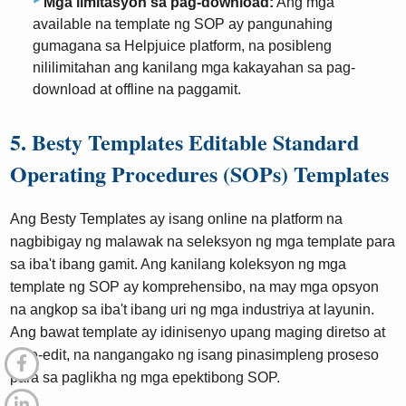
Mga limitasyon sa pag-download:
Ang mga
available na template ng SOP ay pangunahing
gumagana sa Helpjuice platform, na posibleng
nililimitahan ang kanilang mga kakayahan sa pag-
download at offline na paggamit.
5. Besty Templates Editable Standard
Operating Procedures (SOPs) Templates
Ang Besty Templates ay isang online na platform na
nagbibigay ng malawak na seleksyon ng mga template para
sa iba't ibang gamit. Ang kanilang koleksyon ng mga
template ng SOP ay komprehensibo, na may mga opsyon
na angkop sa iba't ibang uri ng mga industriya at layunin.
Ang bawat template ay idinisenyo upang maging diretso at
mae-edit, na nangangako ng isang pinasimpleng proseso
para sa paglikha ng mga epektibong SOP.