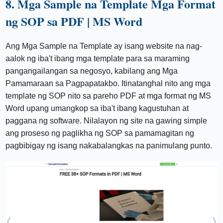
8. Mga Sample na Template Mga Format
ng SOP sa PDF | MS Word
Ang Mga Sample na Template ay isang website na nag-
aalok ng iba't ibang mga template para sa maraming
pangangailangan sa negosyo, kabilang ang Mga
Pamamaraan sa Pagpapatakbo. Itinatanghal nito ang mga
template ng SOP nito sa pareho PDF at mga format ng MS
Word upang umangkop sa iba't ibang kagustuhan at
paggana ng software. Nilalayon ng site na gawing simple
ang proseso ng paglikha ng SOP sa pamamagitan ng
pagbibigay ng isang nakabalangkas na panimulang punto.