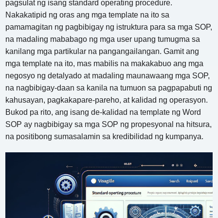
pagsulat ng isang standard operating procedure.
Nakakatipid ng oras ang mga template na ito sa
pamamagitan ng pagbibigay ng istruktura para sa mga SOP,
na madaling mababago ng mga user upang tumugma sa
kanilang mga partikular na pangangailangan. Gamit ang
mga template na ito, mas mabilis na makakabuo ang mga
negosyo ng detalyado at madaling maunawaang mga SOP,
na nagbibigay-daan sa kanila na tumuon sa pagpapabuti ng
kahusayan, pagkakapare-pareho, at kalidad ng operasyon.
Bukod pa rito, ang isang de-kalidad na template ng Word
SOP ay nagbibigay sa mga SOP ng propesyonal na hitsura,
na positibong sumasalamin sa kredibilidad ng kumpanya.