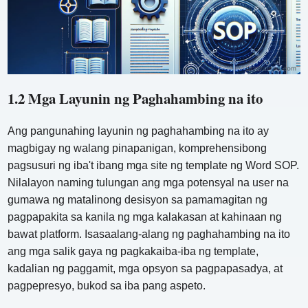
1.2 Mga Layunin ng Paghahambing na ito
Ang pangunahing layunin ng paghahambing na ito ay
magbigay ng walang pinapanigan, komprehensibong
pagsusuri ng iba't ibang mga site ng template ng Word SOP.
Nilalayon naming tulungan ang mga potensyal na user na
gumawa ng matalinong desisyon sa pamamagitan ng
pagpapakita sa kanila ng mga kalakasan at kahinaan ng
bawat platform. Isasaalang-alang ng paghahambing na ito
ang mga salik gaya ng pagkakaiba-iba ng template,
kadalian ng paggamit, mga opsyon sa pagpapasadya, at
pagpepresyo, bukod sa iba pang aspeto.