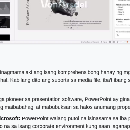
pinagmamalaki ang isang komprehensibong hanay ng mg
 Kabilang dito ang suporta sa media file, iba't ibang s
a pioneer sa presentation software, PowerPoint ay gina
ng maibabahagi at mabubuksan sa halos anumang propes
crosoft:
PowerPoint walang putol na isinasama sa iba p
alo na sa isang corporate environment kung saan laganap