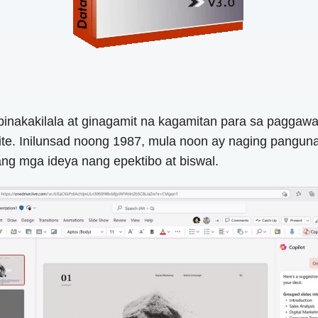
pinakakilala at ginagamit na kagamitan para sa paggawa
uite. Inilunsad noong 1987, mula noon ay naging panguna
ng mga ideya nang epektibo at biswal.