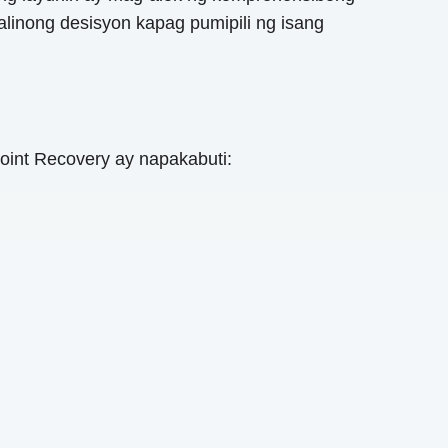
linong desisyon kapag pumipili ng isang
int Recovery ay napakabuti: