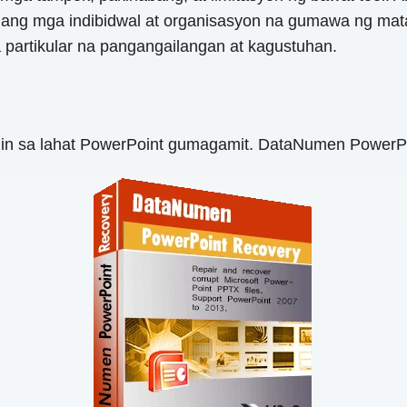
 ang mga indibidwal at organisasyon na gumawa ng mata
artikular na pangangailangan at kagustuhan.
n sa lahat PowerPoint gumagamit. DataNumen PowerPo