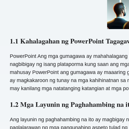
1.1 Kahalagahan ng PowerPoint Tagaga
PowerPoint Ang mga gumagawa ay mahahalagang ka
nagbibigay ng isang plataporma kung saan ang mga 
mahusay PowerPoint ang gumagawa ay maaaring gu
ay magkakaroon ng tunay na mga kahihinatnan sa 
may kanilang mga natatanging katangian at mga po
1.2 Mga Layunin ng Paghahambing na i
Ang layunin ng paghahambing na ito ay magbigay 
paglalarawan ng mga pangunahing aspeto tulad ng 