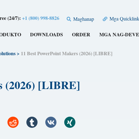
free (24/7):
+1 (800) 998-8826
Mga Quicklink
Maghanap
RODUKTO
DOWNLOADS
ORDER
MGA NAG-DEV
lutions
>
11 Best PowerPoint Makers (2026) [LIBRE]
s (2026) [LIBRE]