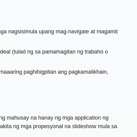
a nagsisimula upang mag-navigate at magamit
deal (tulad ng sa pamamagitan ng trabaho o
aaaring paghihigpitan ang pagkamalikhain,
i ng mahusay na hanay ng mga application ng
pakita ng mga propesyonal na slideshow mula sa