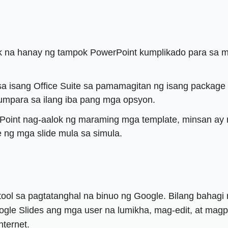
a hanay ng tampok PowerPoint kumplikado para sa mg
a isang Office Suite sa pamamagitan ng isang package 
umpara sa ilang iba pang mga opsyon.
int nag-aalok ng maraming mga template, minsan ay m
 ng mga slide mula sa simula.
tool sa pagtatanghal na binuo ng Google. Bilang bahag
ogle Slides ang mga user na lumikha, mag-edit, at mag
nternet.