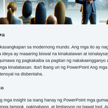
wa
sangkapan sa modernong mundo. Ang mga ito ay nagsi
ideya ay maaaring biswal na kinakatawan at isinalaysa
mawa ng pagkakaiba sa pagitan ng nakakaengganyo at
mga kinalabasan. Iba't ibang uri ng PowerPoint Ang m
tensyal na disbentaha.
to
ng mga insight sa isang hanay ng PowerPoint mga guma
mga tampok, pakinabang, at limitasyon ng bawat tool. 