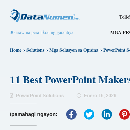
Toll-
MGA P
30 araw na pera likod ng garantiya
Home
>
Solutions
>
Mga Solusyon sa Opisina
>
PowerPoint So
11 Best PowerPoint Maker
PowerPoint Solutions
Enero 16, 2026
Ipamahagi ngayon: