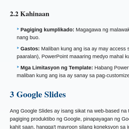
2.2 Kahinaan
Pagiging kumplikado:
Magagawa ng malawak n
nang buo.
Gastos:
Maliban kung ang isa ay may access s
paaralan), PowerPoint maaaring medyo mahal k
Mga Limitasyon ng Template:
Habang PowerPo
maliban kung ang isa ay sanay sa pag-customize
3 Google Slides
Ang Google Slides ay isang sikat na web-based na 
pagiging produktibo ng Google, pinapayagan ng Go
kahit saan, hangga't mayroon silang koneksyon sa i