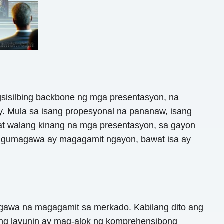
silbing backbone ng mga presentasyon, na
y. Mula sa isang propesyonal na pananaw, isang
 walang kinang na mga presentasyon, sa gayon
ga gumagawa ay magagamit ngayon, bawat isa ay
gawa na magagamit sa merkado. Kabilang dito ang
Ang layunin ay mag-alok ng komprehensibong