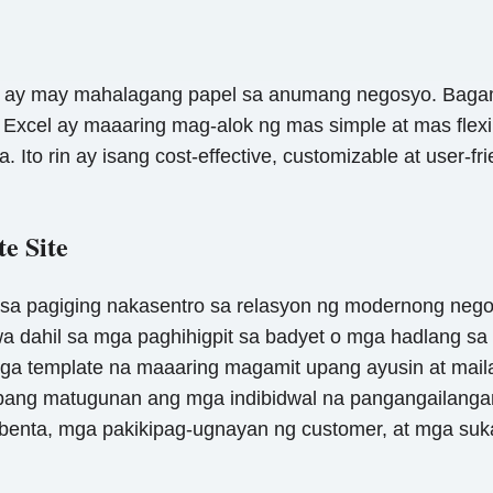
ay may mahalagang papel sa anumang negosyo. Baga
cel ay maaaring mag-alok ng mas simple at mas flexible
 Ito rin ay isang cost-effective, customizable at user-
e Site
pagiging nakasentro sa relasyon ng modernong negosyo
a dahil sa mga paghihigpit sa badyet o mga hadlang s
mga template na maaaring magamit upang ayusin at mail
upang matugunan ang mga indibidwal na pangangailanga
enta, mga pakikipag-ugnayan ng customer, at mga suk