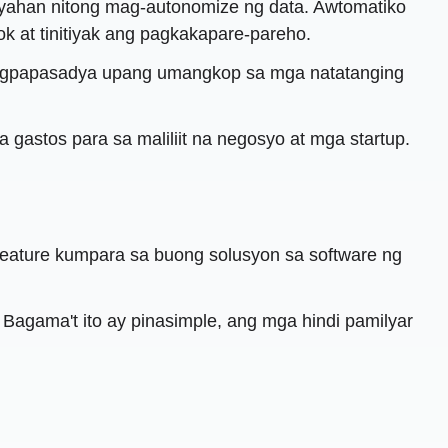
ayahan nitong mag-autonomize ng data. Awtomatiko
 at tinitiyak ang pagkakapare-pareho.
a pagpapasadya upang umangkop sa mga natatanging
a gastos para sa maliliit na negosyo at mga startup.
 feature kumpara sa buong solusyon sa software ng
 Bagama't ito ay pinasimple, ang mga hindi pamilyar