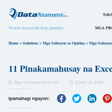
Toll-
MGA P
30 araw na pera likod ng garantiya
Home
>
Solutions
>
Mga Solusyon sa Opisina
>
Mga Solusyon
11 Pinakamahusay na Exce
Mga Solusyon sa Excel
Enero 16, 2026
Ipamahagi ngayon: