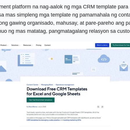
ent platform na nag-aalok ng mga CRM template para s
 mas simpleng mga template ng pamamahala ng contac
layong gawing organisado, mahusay, at pare-pareho ang
uo ng mas matatag, pangmatagalang relasyon sa custo