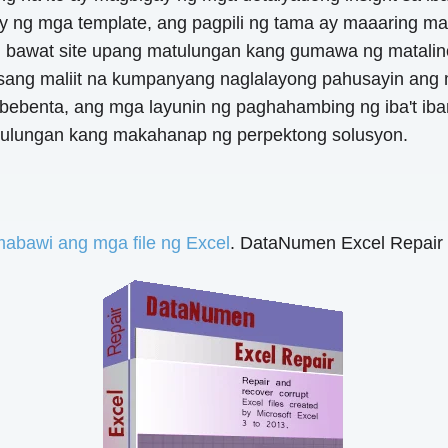
 ng mga template, ang pagpili ng tama ay maaaring mag
ng bawat site upang matulungan kang gumawa ng matalin
sang maliit na kumpanyang naglalayong pahusayin ang 
bebenta, ang mga layunin ng paghahambing ng iba't iba
t tulungan kang makahanap ng perpektong solusyon.
abawi ang mga file ng Excel
. DataNumen Excel Repair 