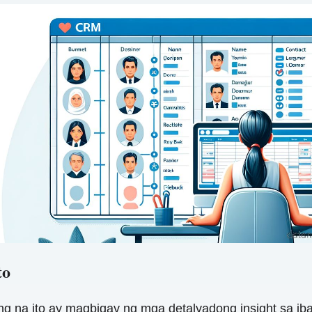
to
 na ito ay magbigay ng mga detalyadong insight sa iba