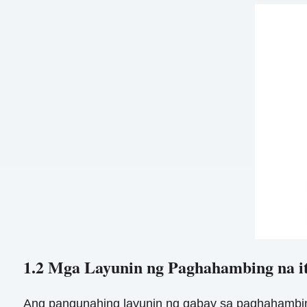
1.2 Mga Layunin ng Paghahambing na i
Ang pangunahing layunin ng gabay sa paghahambing