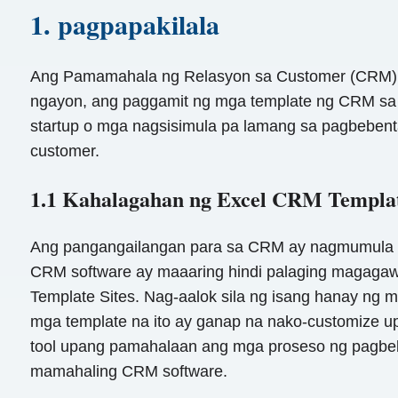
1. pagpapakilala
Ang Pamamahala ng Relasyon sa Customer (CRM) 
ngayon, ang paggamit ng mga template ng CRM sa Ex
startup o mga nagsisimula pa lamang sa pagbebenta.
customer.
1.1 Kahalagahan ng Excel CRM Templat
Ang pangangailangan para sa CRM ay nagmumula sa 
CRM software ay maaaring hindi palaging magagaw
Template Sites. Nag-aalok sila ng isang hanay ng 
mga template na ito ay ganap na nako-customize 
tool upang pamahalaan ang mga proseso ng pagbeb
mamahaling CRM software.