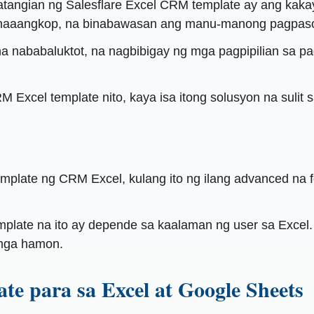
atangian ng Salesflare Excel CRM template ay ang kak
 naaangkop, na binabawasan ang manu-manong pagpasok
 na nababaluktot, na nagbibigay ng mga pagpipilian s
 Excel template nito, kaya isa itong solusyon na sulit s
template ng CRM Excel, kulang ito ng ilang advanced na
emplate na ito ay depende sa kaalaman ng user sa Excel.
 mga hamon.
e para sa Excel at Google Sheets