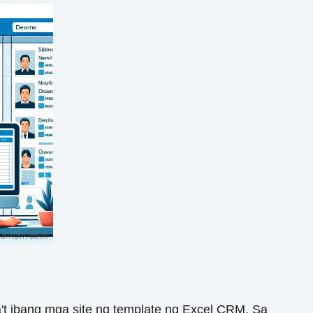
't ibang mga site ng template ng Excel CRM. Sa