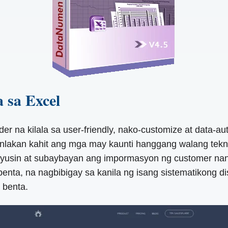
 sa Excel
der na kilala sa user-friendly, nako-customize at data-
lakan kahit ang mga may kaunti hanggang walang teknik
usin at subaybayan ang impormasyon ng customer nang m
nta, na nagbibigay sa kanila ng isang sistematikong d
 benta.