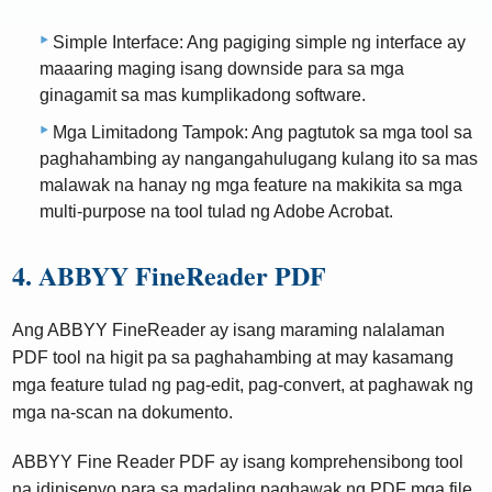
Simple Interface: Ang pagiging simple ng interface ay
maaaring maging isang downside para sa mga
ginagamit sa mas kumplikadong software.
Mga Limitadong Tampok: Ang pagtutok sa mga tool sa
paghahambing ay nangangahulugang kulang ito sa mas
malawak na hanay ng mga feature na makikita sa mga
multi-purpose na tool tulad ng Adobe Acrobat.
4. ABBYY FineReader PDF
Ang ABBYY FineReader ay isang maraming nalalaman
PDF tool na higit pa sa paghahambing at may kasamang
mga feature tulad ng pag-edit, pag-convert, at paghawak ng
mga na-scan na dokumento.
ABBYY Fine Reader PDF ay isang komprehensibong tool
na idinisenyo para sa madaling paghawak ng PDF mga file.