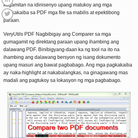
kagamitan na idinisenyo upang matukoy ang mga
pagkakaiba sa PDF mga file sa mabilis at epektibong
paraan.
VeryUtils PDF Nagbibigay ang Comparer sa mga
gumagamit ng direktang paraan upang ihambing ang
dalawang PDF. Binibigyang-daan ka ng tool na ito na
ihambing ang dalawang bersyon ng isang dokumento
upang masuri ang bawat pagbabago. Ang mga pagkakaiba
ay naka-highlight at nakabalangkas, na ginagawang mas
madali ang pagtukoy sa lokasyon ng mga pagbabago.