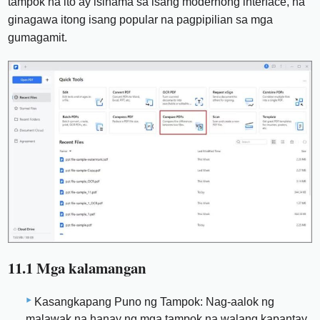
tampok na ito ay isinama sa isang modernong interface, na
ginagawa itong isang popular na pagpipilian sa mga
gumagamit.
11.1 Mga kalamangan
Kasangkapang Puno ng Tampok: Nag-aalok ng
malawak na hanay ng mga tampok na walang kapantay,