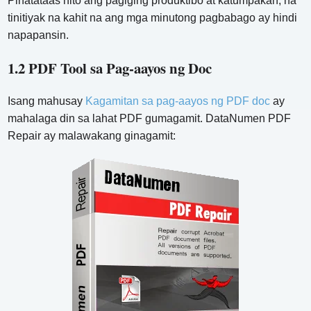
Pinatataas nito ang pagiging produktibo at katumpakan, na
tinitiyak na kahit na ang mga minutong pagbabago ay hindi
napapansin.
1.2 PDF Tool sa Pag-aayos ng Doc
Isang mahusay
Kagamitan sa pag-aayos ng PDF doc
ay
mahalaga din sa lahat PDF gumagamit. DataNumen PDF
Repair ay malawakang ginagamit: