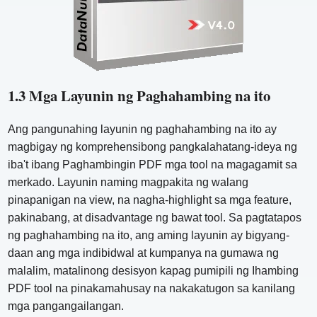
1.3 Mga Layunin ng Paghahambing na ito
Ang pangunahing layunin ng paghahambing na ito ay
magbigay ng komprehensibong pangkalahatang-ideya ng
iba't ibang Paghambingin PDF mga tool na magagamit sa
merkado. Layunin naming magpakita ng walang
pinapanigan na view, na nagha-highlight sa mga feature,
pakinabang, at disadvantage ng bawat tool. Sa pagtatapos
ng paghahambing na ito, ang aming layunin ay bigyang-
daan ang mga indibidwal at kumpanya na gumawa ng
malalim, matalinong desisyon kapag pumipili ng Ihambing
PDF tool na pinakamahusay na nakakatugon sa kanilang
mga pangangailangan.