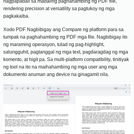
nagpapadali sa madaling paghahambing ng PDF file,
rendering precision at versatility sa pagtukoy ng mga
pagkakaiba.
Xodo PDF Nagbibigay ang Compare ng platform para sa
tumpak na paghahambing ng PDF mga file. Nagbibigay ito
ng maraming operasyon, tulad ng pag-highlight,
salungguhit, pagtanggal ng mga text, pagdaragdag ng mga
komento, at higit pa. Sa multi-platform compatibility, tinitiyak
ng tool na ito na maihahambing ng mga user ang mga
dokumento anuman ang device na ginagamit nila.