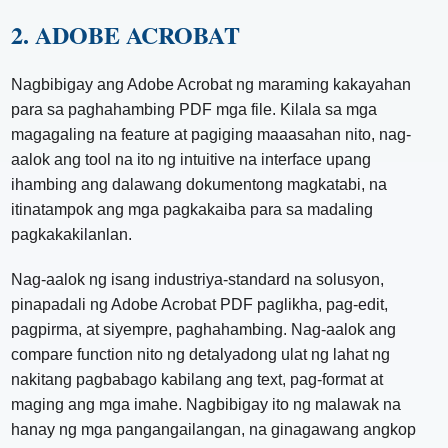
2. ADOBE ACROBAT
Nagbibigay ang Adobe Acrobat ng maraming kakayahan
para sa paghahambing PDF mga file. Kilala sa mga
magagaling na feature at pagiging maaasahan nito, nag-
aalok ang tool na ito ng intuitive na interface upang
ihambing ang dalawang dokumentong magkatabi, na
itinatampok ang mga pagkakaiba para sa madaling
pagkakakilanlan.
Nag-aalok ng isang industriya-standard na solusyon,
pinapadali ng Adobe Acrobat PDF paglikha, pag-edit,
pagpirma, at siyempre, paghahambing. Nag-aalok ang
compare function nito ng detalyadong ulat ng lahat ng
nakitang pagbabago kabilang ang text, pag-format at
maging ang mga imahe. Nagbibigay ito ng malawak na
hanay ng mga pangangailangan, na ginagawang angkop