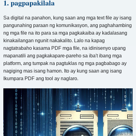
1. pagpapakilala
Sa digital na panahon, kung saan ang mga text file ay isang
pangunahing paraan ng komunikasyon, ang paghahambing
ng mga file na ito para sa mga pagkakaiba ay kadalasang
kinakailangan ngunit nakakalito. Lalo na kapag
nagtatrabaho kasama PDF mga file, na idinisenyo upang
mapanatili ang pagkakapare-pareho sa iba't ibang mga
platform, ang tumpak na pagtuklas ng mga pagbabago ay
nagiging mas isang hamon. Ito ay kung saan ang isang
Ikumpara PDF ang tool ay naglaro.