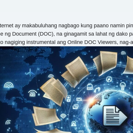
 internet ay makabuluhang nagbago kung paano namin 
 file ng Document (DOC), na ginagamit sa lahat ng dako
o nagiging instrumental ang Online DOC Viewers, nag-aa