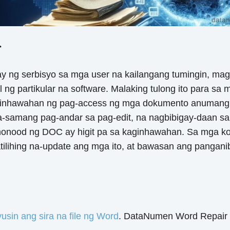
r
 ng serbisyo sa mga user na kailangang tumingin, mag
l ng partikular na software. Malaking tulong ito para 
ginhawahan ng pag-access ng mga dokumento anumang or
-samang pag-andar sa pag-edit, na nagbibigay-daan sa
onood ng DOC ay higit pa sa kaginhawahan. Sa mga kon
ilihing na-update ang mga ito, at bawasan ang pangan
usin ang sira na file ng Word
. DataNumen Word Repair 