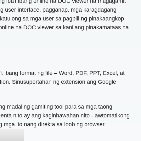
g iba't ibang online na DOC viewer na magagamit
ng user interface, pagganap, mga karagdagang
katulong sa mga user sa pagpili ng pinakaangkop
online na DOC viewer sa kanilang pinakamataas na
 ibang format ng file – Word, PDF, PPT, Excel, at
tion. Sinusuportahan ng extension ang Google
ang madaling gamiting tool para sa mga taong
nta nito ay ang kaginhawahan nito - awtomatikong
 mga ito nang direkta sa loob ng browser.