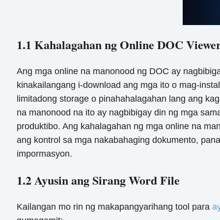
1.1 Kahalagahan ng Online DOC Viewe
Ang mga online na manonood ng DOC ay nagbibigay
kinakailangang i-download ang mga ito o mag-instal
limitadong storage o pinahahalagahan lang ang ka
na manonood na ito ay nagbibigay din ng mga sama
produktibo. Ang kahalagahan ng mga online na man
ang kontrol sa mga nakabahaging dokumento, panat
impormasyon.
1.2 Ayusin ang Sirang Word File
Kailangan mo rin ng makapangyarihang tool para
ay