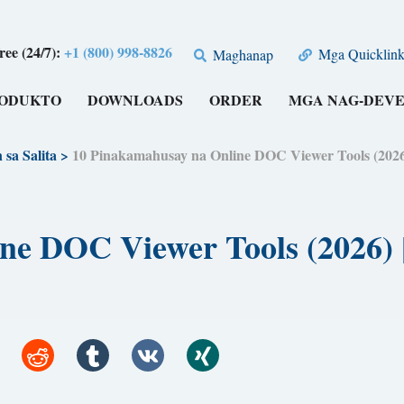
free (24/7):
+1 (800) 998-8826
Mga Quicklink
Maghanap
RODUKTO
DOWNLOADS
ORDER
MGA NAG-DEV
sa Salita
>
10 Pinakamahusay na Online DOC Viewer Tools (
line DOC Viewer Tools (20