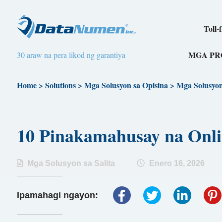
Toll-
MGA P
30 araw na pera likod ng garantiya
Home
>
Solutions
>
Mga Solusyon sa Opisina
>
Mga Solusyon 
10 Pinakamahusay na On
Mga Solusyon sa Salita
Enero 16, 2026
Ipamahagi ngayon: