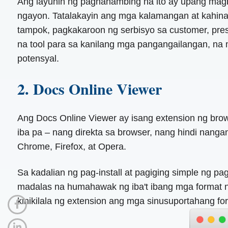
Ang layunin ng paghahambing na ito ay upang magb
ngayon. Tatalakayin ang mga kalamangan at kahina
tampok, pagkakaroon ng serbisyo sa customer, pre
na tool para sa kanilang mga pangangailangan, na
potensyal.
2. Docs Online Viewer
Ang Docs Online Viewer ay isang extension ng brows
iba pa – nang direkta sa browser, nang hindi nang
Chrome, Firefox, at Opera.
Sa kadalian ng pag-install at pagiging simple ng 
madalas na humahawak ng iba't ibang mga format n
kinikilala ng extension ang mga sinusuportahang fo