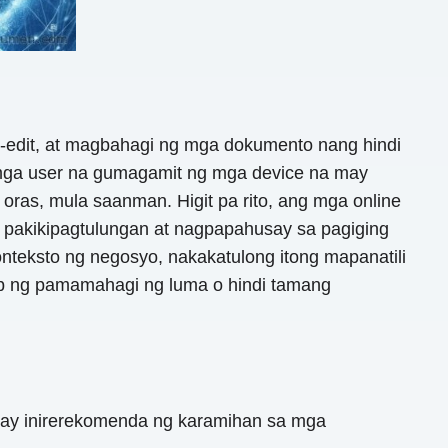
-edit, at magbahagi ng mga dokumento nang hindi
sa mga user na gumagamit ng mga device na may
as, mula saanman. Higit pa rito, ang mga online
 pakikipagtulungan at nagpapahusay sa pagiging
teksto ng negosyo, nakakatulong itong mapanatili
ib ng pamamahagi ng luma o hindi tamang
ay inirerekomenda ng karamihan sa mga