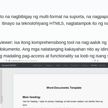
o na nagbibigay ng multi-format na suporta, na nagpap
. Itinayo sa teknolohiyang HTML5, nagtatampok ito ng n
viewer; isa itong komprehensibong tool na nag-aalok n
g dokumento. Ang mga natatanging kakayahan nito ay i
madaling pag-access at functionality sa loob ng isang