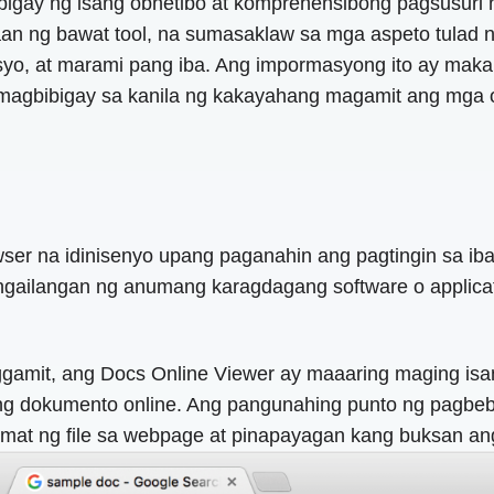
igay ng isang obhetibo at komprehensibong pagsusuri n
an ng bawat tool, na sumasaklaw sa mga aspeto tulad 
syo, at marami pang iba. Ang impormasyong ito ay maka
 magbibigay sa kanila ng kakayahang magamit ang mga 
er na idinisenyo upang paganahin ang pagtingin sa iba't
angailangan ng anumang karagdagang software o applica
paggamit, ang Docs Online Viewer ay maaaring maging is
g dokumento online. Ang pangunahing punto ng pagbebe
rmat ng file sa webpage at pinapayagan kang buksan ang