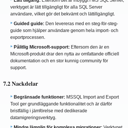
Lätt tillgång:
Eftersom det är inbyggt i MS SQL Server,
verktyget är lätt tillgängligt för alla SQL Server
användare, vilket gör det bekvämt och lättillgängligt.
Guided guide:
Den levereras med en steg-för-steg-
guide som hjälper användare genom hela import- och
exportprocessen.
Pålitlig Microsoft-support:
Eftersom den är en
Microsoft-produkt drar den nytta av omfattande officiell
dokumentation och en stor kunnig community för
support.
7.2 Nackdelar
Begränsade funktioner:
MSSQL Import and Export
Tool ger grundläggande funktionalitet och är därför
bristfällig i jämförelse med dedikerade
datamigreringsverktyg.
Mindre lämplig för komplexa migrationer:
Verktyget