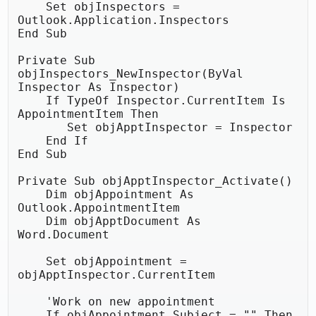
    Set objInspectors = 
Outlook.Application.Inspectors

End Sub

Private Sub 
objInspectors_NewInspector(ByVal 
Inspector As Inspector)

    If TypeOf Inspector.CurrentItem Is 
AppointmentItem Then

       Set objApptInspector = Inspector

    End If

End Sub

Private Sub objApptInspector_Activate()

    Dim objAppointment As 
Outlook.AppointmentItem

    Dim objApptDocument As 
Word.Document

    Set objAppointment = 
objApptInspector.CurrentItem

    'Work on new appointment

    If objAppointment.Subject = "" Then
