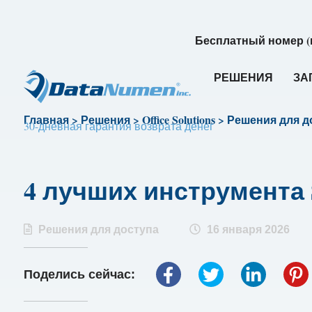
Бесплатный номер (
РЕШЕНИЯ
ЗА
Главная
>
Решения
>
Office Solutions
>
Решения для д
30-дневная гарантия возврата денег
4 лучших инструмента S
Решения для доступа
16 января 2026
Поделись сейчас: