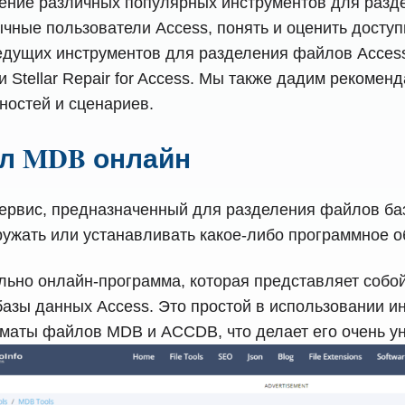
нение различных популярных инструментов для разд
ычные пользователи Access, понять и оценить досту
ущих инструментов для разделения файлов Access: Fi
air и Stellar Repair for Access. Мы также дадим реко
ностей и сценариев.
айл MDB онлайн
-сервис, предназначенный для разделения файлов б
гружать или устанавливать какое-либо программное 
ительно онлайн-программа, которая представляет собо
базы данных Access. Это простой в использовании и
рматы файлов MDB и ACCDB, что делает его очень у