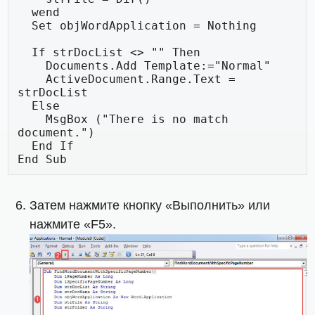
  wend

  Set objWordApplication = Nothing

  If strDocList <> "" Then

    Documents.Add Template:="Normal"

    ActiveDocument.Range.Text = 
strDocList

  Else

    MsgBox ("There is no match 
document.")

  End If

End Sub
Затем нажмите кнопку «Выполнить» или
нажмите «F5».