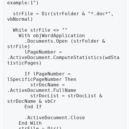
example:1")

  strFile = Dir(strFolder & "*.doc*", 
vbNormal)

  While strFile <> ""

    With objWordApplication

      .Documents.Open (strFolder & 
strFile)

      lPageNumber = 
.ActiveDocument.ComputeStatistics(wdSta
tisticPages)

      If lPageNumber = 
lSpecificPageNumber Then

        strDocName = 
.ActiveDocument.FullName

        strDocList = strDocList & 
strDocName & vbCr 

      End If

      .ActiveDocument.Close

    End With

    strFile = Dir()
