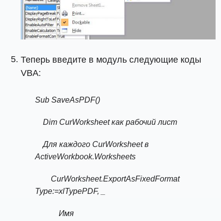
Теперь введите в модуль следующие коды
VBA:
Sub SaveAsPDF()
Dim CurWorksheet как рабочий лист
Для каждого CurWorksheet в
ActiveWorkbook.Worksheets
CurWorksheet.ExportAsFixedFormat
Type:=xlTypePDF, _
Имя