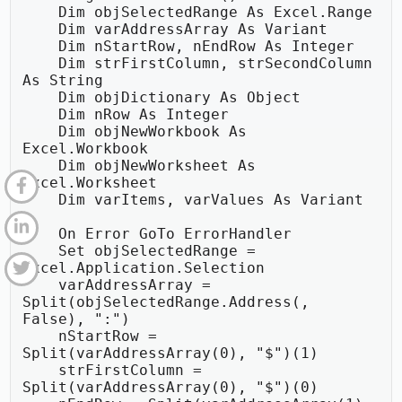
    Dim objSelectedRange As Excel.Range

    Dim varAddressArray As Variant

    Dim nStartRow, nEndRow As Integer

    Dim strFirstColumn, strSecondColumn 
As String

    Dim objDictionary As Object

    Dim nRow As Integer

    Dim objNewWorkbook As 
Excel.Workbook

    Dim objNewWorksheet As 
Excel.Worksheet

    Dim varItems, varValues As Variant

    On Error GoTo ErrorHandler

    Set objSelectedRange = 
Excel.Application.Selection

    varAddressArray = 
Split(objSelectedRange.Address(, 
False), ":")

    nStartRow = 
Split(varAddressArray(0), "$")(1)

    strFirstColumn = 
Split(varAddressArray(0), "$")(0)
