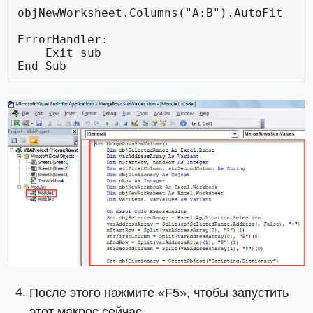
objNewWorksheet.Columns("A:B").AutoFit

ErrorHandler:

    Exit sub

End Sub
После этого нажмите «F5», чтобы запустить
этот макрос сейчас.