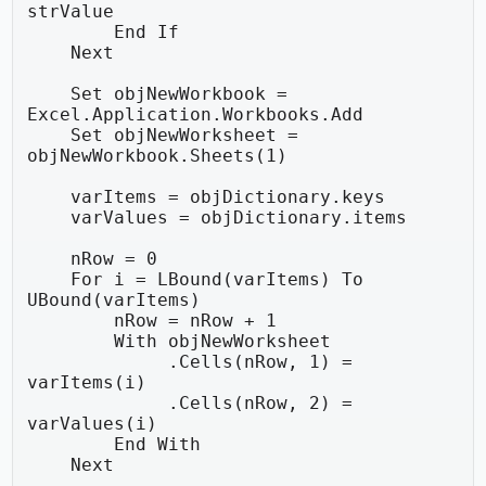
strValue

        End If

    Next

    Set objNewWorkbook = 
Excel.Application.Workbooks.Add

    Set objNewWorksheet = 
objNewWorkbook.Sheets(1)

    varItems = objDictionary.keys

    varValues = objDictionary.items

    nRow = 0

    For i = LBound(varItems) To 
UBound(varItems)

        nRow = nRow + 1

        With objNewWorksheet

             .Cells(nRow, 1) = 
varItems(i)

             .Cells(nRow, 2) = 
varValues(i)

        End With

    Next
