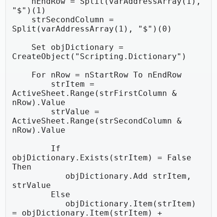
    nEndRow = Split(varAddressArray(1), 
"$")(1)

    strSecondColumn = 
Split(varAddressArray(1), "$")(0)

    Set objDictionary = 
CreateObject("Scripting.Dictionary")

    For nRow = nStartRow To nEndRow

        strItem = 
ActiveSheet.Range(strFirstColumn & 
nRow).Value

        strValue = 
ActiveSheet.Range(strSecondColumn & 
nRow).Value

        If 
objDictionary.Exists(strItem) = False 
Then

           objDictionary.Add strItem, 
strValue

        Else

           objDictionary.Item(strItem) 
= objDictionary.Item(strItem) + 