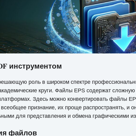
PDF инструментом
решающую роль в широком спектре профессиональны
 академические круги. Файлы EPS содержат сложную 
х платформах. Здесь можно конвертировать файлы EP
всеобщее признание, их проще распространять, и о
ьными для представления и обмена графическими из
ния файлов