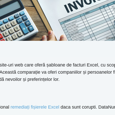
ite-uri web care oferă șabloane de facturi Excel, cu sco
ra. Această comparație va oferi companiilor și persoanelor 
 nevoilor și preferințelor lor.
ional
remediați fișierele Excel
daca sunt corupti. DataNum