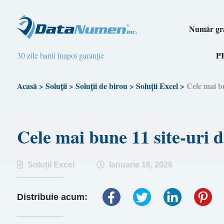
Număr gra
P
30 zile banii înapoi garanție
Acasă
>
Soluții
>
Soluții de birou
>
Soluții Excel
>
Cele mai b
Cele mai bune 11 site-uri 
Soluții Excel
Ianuarie 16, 2026
Distribuie acum: