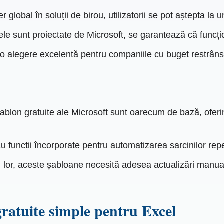
lobal în soluții de birou, utilizatorii se pot aștepta la un 
le sunt proiectate de Microsoft, se garantează că funcț
 o alegere excelentă pentru companiile cu buget restrâns
șablon gratuite ale Microsoft sunt oarecum de bază, oferin
funcții încorporate pentru automatizarea sarcinilor repet
ții lor, aceste șabloane necesită adesea actualizări man
gratuite simple pentru Excel