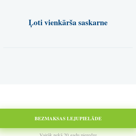
Ļoti vienkārša saskarne
BEZMAKSAS LEJUPIELĀDE
Vairāk nekā 20 gadu pieredze