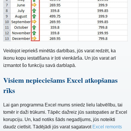
Veidojot iepriekš minētās darbības, jūs varat redzēt, ka
ikonu kopu iestatīšana ir ļoti vienkārša. Un jūs varat arī
izmantot šo funkciju savā darblapā.
Visiem nepieciešams Excel atkopšanas
rīks
Lai gan programma Excel mums sniedz lielu labvēlību, tai
tomēr ir daži trūkumi. Tāpēc dažreiz jūs sastopaties ar Excel
korupciju. Un, kad notiks šāds negadījums, jūs noteikti
daudz cietīsit. Tādējādi jūs varat sagatavot
Excel remonts