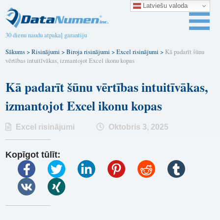
Latviešu valoda
30 dienu naudu atpakaļ garantiju
Sākums
>
Risinājumi
>
Biroja risinājumi
>
Excel risinājumi
>
Kā padarīt šūnu
vērtības intuitīvākas, izmantojot Excel ikonu kopas
Kā padarīt šūnu vērtības intuitīvākas,
izmantojot Excel ikonu kopas
Excel risinājumi
Oktobris 3, 2025
Kopīgot tūlīt: