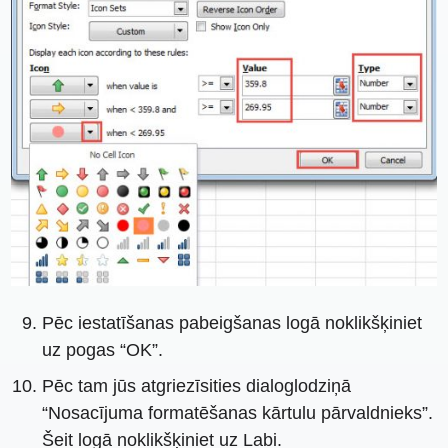
Pēc iestatīšanas pabeigšanas logā noklikšķiniet
uz pogas “OK”.
Pēc tam jūs atgriezīsities dialoglodziņā
“Nosacījuma formatēšanas kārtulu pārvaldnieks”.
Šeit logā noklikšķiniet uz Labi.