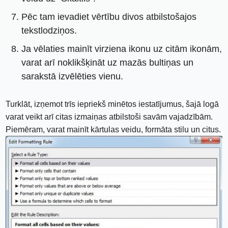
Pēc tam ievadiet vērtību divos atbilstošajos
tekstlodziņos.
Ja vēlaties mainīt virziena ikonu uz citām ikonām,
varat arī noklikšķināt uz mazās bultiņas un
sarakstā izvēlēties vienu.
Turklāt, izņemot trīs iepriekš minētos iestatījumus, šajā logā
varat veikt arī citas izmaiņas atbilstoši savām vajadzībām.
Piemēram, varat mainīt kārtulas veidu, formāta stilu un citus.