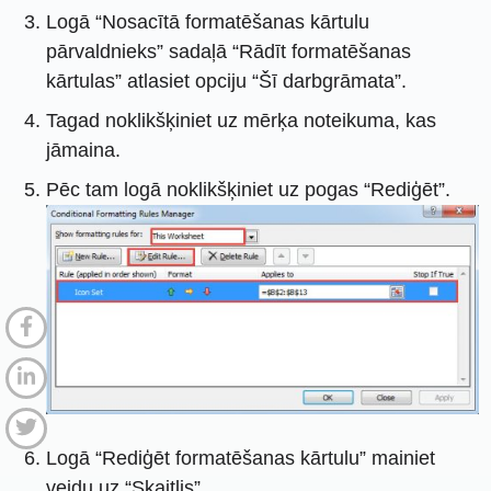
Logā “Nosacītā formatēšanas kārtulu
pārvaldnieks” sadaļā “Rādīt formatēšanas
kārtulas” atlasiet opciju “Šī darbgrāmata”.
Tagad noklikšķiniet uz mērķa noteikuma, kas
jāmaina.
Pēc tam logā noklikšķiniet uz pogas “Rediģēt”.
Logā “Rediģēt formatēšanas kārtulu” mainiet
veidu uz “Skaitlis”.