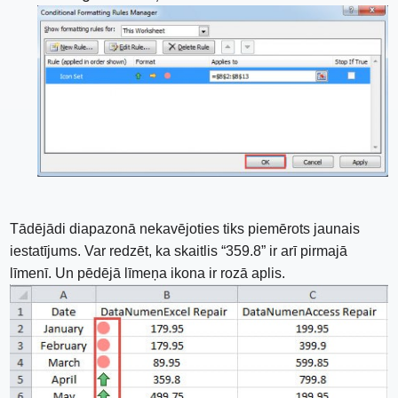
Tādējādi diapazonā nekavējoties tiks piemērots jaunais
iestatījums. Var redzēt, ka skaitlis “359.8” ir arī pirmajā
līmenī. Un pēdējā līmeņa ikona ir rozā aplis.