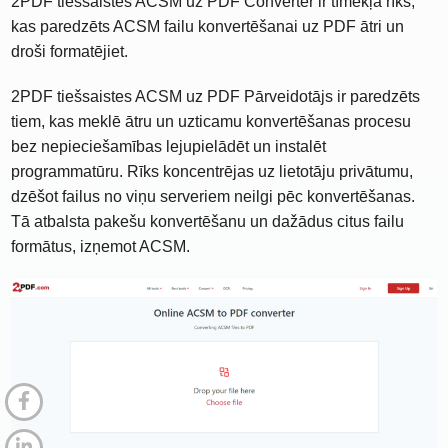
2PDF tiešsaistes ACSM uz PDF Converter ir tīmekļa rīks,
kas paredzēts ACSM failu konvertēšanai uz PDF ātri un
droši formatējiet.
2PDF tiešsaistes ACSM uz PDF Pārveidotājs ir paredzēts
tiem, kas meklē ātru un uzticamu konvertēšanas procesu
bez nepieciešamības lejupielādēt un instalēt
programmatūru. Rīks koncentrējas uz lietotāju privātumu,
dzēšot failus no viņu serveriem neilgi pēc konvertēšanas.
Tā atbalsta pakešu konvertēšanu un dažādus citus failu
formātus, izņemot ACSM.