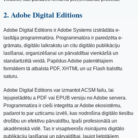
2. Adobe Digital Editions
Adobe Digital Editions ir Adobe Systems izstrādāta e-
lasītāja programmatūra. Programmatūra ir paredzēta e-
grāmatu, digitālo laikrakstu un citu digitālo publikāciju
lasīšanai, organizēšanai un pārvaldībai vienkāršā un
standartizētā veidā. Papildus Adobe patentētajiem
formātiem tā atbalsta PDF, XHTML un uz Flash balstītu
saturu.
Adobe Digital Editions var izmantot ACSM failu, lai
lejupielādētu a PDF vai EPUB versiju no Adobe servera.
Programmatūra ir cieši integrēta ar Adobe ekosistēmu,
padarot to par uzticamu izvēli, kas nodrošina digitālo tiesību
drošību un efektīvu pārvaldību, īpaši profesionālā un
akadēmiskā vidē. Tas ir visaptverošs risinājums digitālo
publikāciju lasīšanai un pārvaldībai, ļaujot lietotājiem