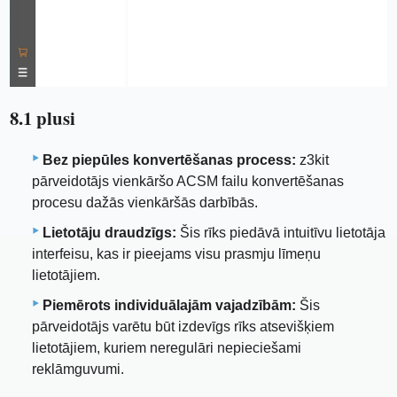
8.1 plusi
Bez piepūles konvertēšanas process:
z3kit
pārveidotājs vienkāršo ACSM failu konvertēšanas
procesu dažās vienkāršās darbībās.
Lietotāju draudzīgs:
Šis rīks piedāvā intuitīvu lietotāja
interfeisu, kas ir pieejams visu prasmju līmeņu
lietotājiem.
Piemērots individuālajām vajadzībām:
Šis
pārveidotājs varētu būt izdevīgs rīks atsevišķiem
lietotājiem, kuriem neregulāri nepieciešami
reklāmguvumi.