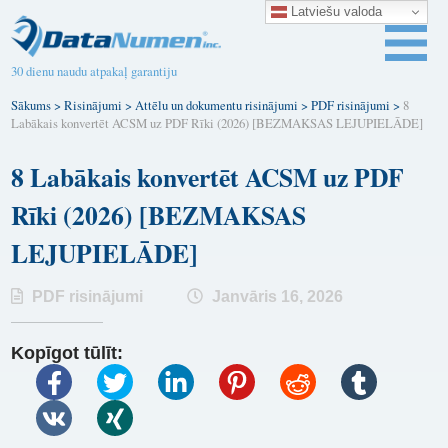
Latviešu valoda
30 dienu naudu atpakaļ garantiju
Sākums
>
Risinājumi
>
Attēlu un dokumentu risinājumi
>
PDF risinājumi
>
8
Labākais konvertēt ACSM uz PDF Rīki (2026) [BEZMAKSAS LEJUPIELĀDE]
8 Labākais konvertēt ACSM uz PDF
Rīki (2026) [BEZMAKSAS
LEJUPIELĀDE]
PDF risinājumi
Janvāris 16, 2026
Kopīgot tūlīt: