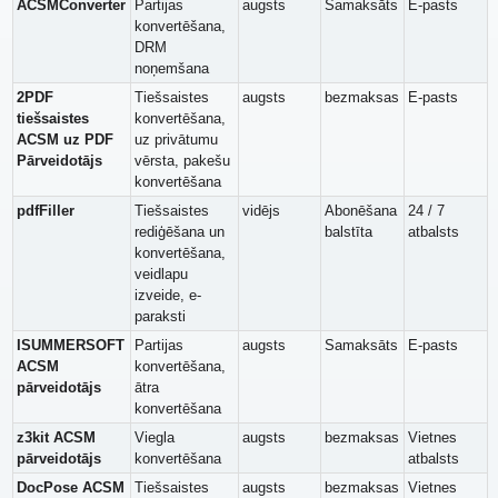
ACSMConverter
Partijas
augsts
Samaksāts
E-pasts
konvertēšana,
DRM
noņemšana
2PDF
Tiešsaistes
augsts
bezmaksas
E-pasts
tiešsaistes
konvertēšana,
ACSM uz PDF
uz privātumu
Pārveidotājs
vērsta, pakešu
konvertēšana
pdfFiller
Tiešsaistes
vidējs
Abonēšana
24 / 7
rediģēšana un
balstīta
atbalsts
konvertēšana,
veidlapu
izveide, e-
paraksti
ISUMMERSOFT
Partijas
augsts
Samaksāts
E-pasts
ACSM
konvertēšana,
pārveidotājs
ātra
konvertēšana
z3kit ACSM
Viegla
augsts
bezmaksas
Vietnes
pārveidotājs
konvertēšana
atbalsts
DocPose ACSM
Tiešsaistes
augsts
bezmaksas
Vietnes