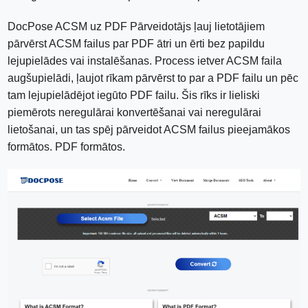
DocPose ACSM uz PDF Pārveidotājs ļauj lietotājiem
pārvērst ACSM failus par PDF ātri un ērti bez papildu
lejupielādes vai instalēšanas. Process ietver ACSM faila
augšupielādi, ļaujot rīkam pārvērst to par a PDF failu un pēc
tam lejupielādējot iegūto PDF failu. Šis rīks ir lieliski
piemērots neregulārai konvertēšanai vai neregulārai
lietošanai, un tas spēj pārveidot ACSM failus pieejamākos
formātos. PDF formātos.