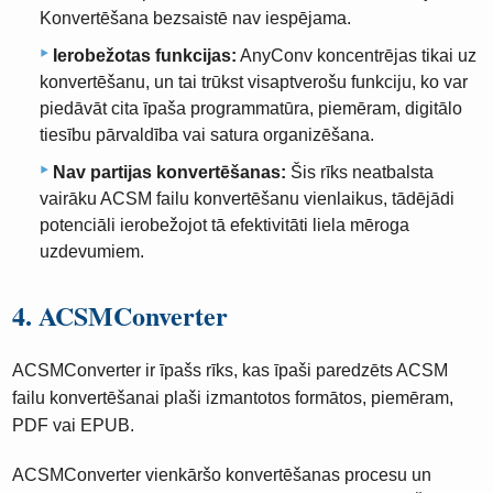
Konvertēšana bezsaistē nav iespējama.
Ierobežotas funkcijas:
AnyConv koncentrējas tikai uz
konvertēšanu, un tai trūkst visaptverošu funkciju, ko var
piedāvāt cita īpaša programmatūra, piemēram, digitālo
tiesību pārvaldība vai satura organizēšana.
Nav partijas konvertēšanas:
Šis rīks neatbalsta
vairāku ACSM failu konvertēšanu vienlaikus, tādējādi
potenciāli ierobežojot tā efektivitāti liela mēroga
uzdevumiem.
4. ACSMConverter
ACSMConverter ir īpašs rīks, kas īpaši paredzēts ACSM
failu konvertēšanai plaši izmantotos formātos, piemēram,
PDF vai EPUB.
ACSMConverter vienkāršo konvertēšanas procesu un