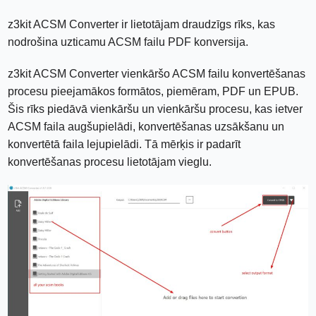
z3kit ACSM Converter ir lietotājam draudzīgs rīks, kas
nodrošina uzticamu ACSM failu PDF konversija.
z3kit ACSM Converter vienkāršo ACSM failu konvertēšanas
procesu pieejamākos formātos, piemēram, PDF un EPUB.
Šis rīks piedāvā vienkāršu un vienkāršu procesu, kas ietver
ACSM faila augšupielādi, konvertēšanas uzsākšanu un
konvertētā faila lejupielādi. Tā mērķis ir padarīt
konvertēšanas procesu lietotājam vieglu.