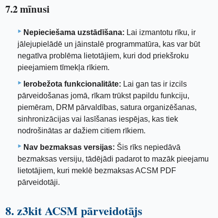
7.2 mīnusi
Nepieciešama uzstādīšana:
Lai izmantotu rīku, ir
jālejupielādē un jāinstalē programmatūra, kas var būt
negatīva problēma lietotājiem, kuri dod priekšroku
pieejamiem tīmekļa rīkiem.
Ierobežota funkcionalitāte:
Lai gan tas ir izcils
pārveidošanas jomā, rīkam trūkst papildu funkciju,
piemēram, DRM pārvaldības, satura organizēšanas,
sinhronizācijas vai lasīšanas iespējas, kas tiek
nodrošinātas ar dažiem citiem rīkiem.
Nav bezmaksas versijas:
Šis rīks nepiedāvā
bezmaksas versiju, tādējādi padarot to mazāk pieejamu
lietotājiem, kuri meklē bezmaksas ACSM PDF
pārveidotāji.
8. z3kit ACSM pārveidotājs