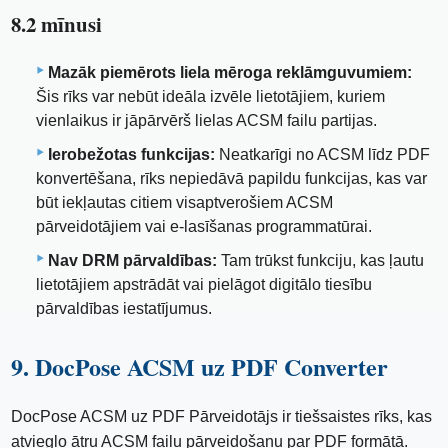
8.2 mīnusi
Mazāk piemērots liela mēroga reklāmguvumiem:
Šis rīks var nebūt ideāla izvēle lietotājiem, kuriem
vienlaikus ir jāpārvērš lielas ACSM failu partijas.
Ierobežotas funkcijas:
Neatkarīgi no ACSM līdz PDF
konvertēšana, rīks nepiedāvā papildu funkcijas, kas var
būt iekļautas citiem visaptverošiem ACSM
pārveidotājiem vai e-lasīšanas programmatūrai.
Nav DRM pārvaldības:
Tam trūkst funkciju, kas ļautu
lietotājiem apstrādāt vai pielāgot digitālo tiesību
pārvaldības iestatījumus.
9. DocPose ACSM uz PDF Converter
DocPose ACSM uz PDF Pārveidotājs ir tiešsaistes rīks, kas
atvieglo ātru ACSM failu pārveidošanu par PDF formātā.