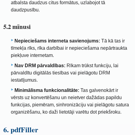
atbalsta daudzus citus formātus, uzlabojot tā
daudzpusību.
5.2 mīnusi
Nepieciešams interneta savienojums:
Tā kā tas ir
tīmekļa rīks, rīka darbībai ir nepieciešama nepārtraukta
piekļuve internetam.
Nav DRM pārvaldības:
Rīkam trūkst funkciju, lai
pārvaldītu digitālās tiesības vai pielāgotu DRM
iestatījumus.
Minimālisma funkcionalitāte:
Tas galvenokārt ir
vērsts uz konvertēšanu un neietver dažādas papildu
funkcijas, piemēram, sinhronizāciju vai pielāgotu satura
organizēšanu, ko daži lietotāji varētu dot priekšroku.
6. pdfFiller