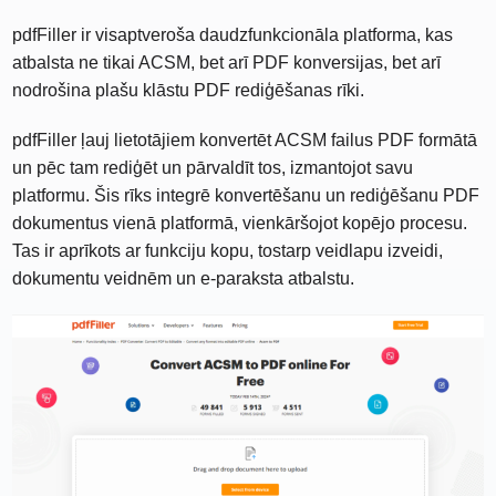
pdfFiller ir visaptveroša daudzfunkcionāla platforma, kas
atbalsta ne tikai ACSM, bet arī PDF konversijas, bet arī
nodrošina plašu klāstu PDF rediģēšanas rīki.
pdfFiller ļauj lietotājiem konvertēt ACSM failus PDF formātā
un pēc tam rediģēt un pārvaldīt tos, izmantojot savu
platformu. Šis rīks integrē konvertēšanu un rediģēšanu PDF
dokumentus vienā platformā, vienkāršojot kopējo procesu.
Tas ir aprīkots ar funkciju kopu, tostarp veidlapu izveidi,
dokumentu veidnēm un e-paraksta atbalstu.