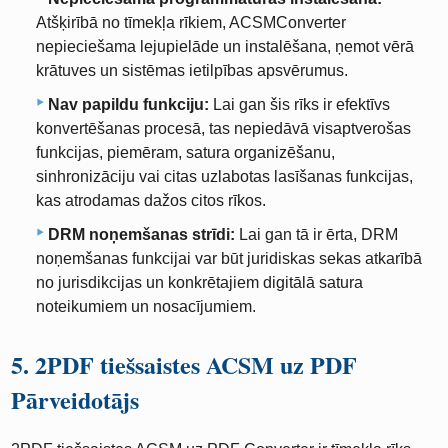
Atšķirībā no tīmekļa rīkiem, ACSMConverter
nepieciešama lejupielāde un instalēšana, ņemot vērā
krātuves un sistēmas ietilpības apsvērumus.
Nav papildu funkciju:
Lai gan šis rīks ir efektīvs
konvertēšanas procesā, tas nepiedāvā visaptverošas
funkcijas, piemēram, satura organizēšanu,
sinhronizāciju vai citas uzlabotas lasīšanas funkcijas,
kas atrodamas dažos citos rīkos.
DRM noņemšanas strīdi:
Lai gan tā ir ērta, DRM
noņemšanas funkcijai var būt juridiskas sekas atkarībā
no jurisdikcijas un konkrētajiem digitālā satura
noteikumiem un nosacījumiem.
5. 2PDF tiešsaistes ACSM uz PDF
Pārveidotājs