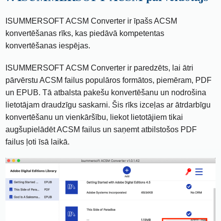
ISUMMERSOFT ACSM Converter ir īpašs ACSM
konvertēšanas rīks, kas piedāvā kompetentas
konvertēšanas iespējas.
ISUMMERSOFT ACSM Converter ir paredzēts, lai ātri
pārvērstu ACSM failus populāros formātos, piemēram, PDF
un EPUB. Tā atbalsta pakešu konvertēšanu un nodrošina
lietotājam draudzīgu saskarni. Šis rīks izceļas ar ātrdarbīgu
konvertēšanu un vienkāršību, liekot lietotājiem tikai
augšupielādēt ACSM failus un saņemt atbilstošos PDF
failus ļoti īsā laikā.