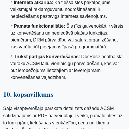
Interneta atkarība:
Kā tiešsaistes pakalpojums
veiksmīgai reklāmguvumu nodrošināšanai ir
nepieciešams pastāvīgs interneta savienojums.
Pamata funkcionalitāte:
Šis rīks galvenokārt ir vērsts
uz konvertēšanu un nepiedāvā plašas funkcijas,
piemēram, DRM pārvaldību vai satura organizēšanu,
kas varētu būt pieejamas īpašā programmatūrā.
Trūkst partijas konvertēšanas:
DocPose neatbalsta
vairāku ACSM failu vienlaicīgu pārveidošanu, kas var
būt ierobežojums lietotājiem ar ievērojamām
konvertēšanas vajadzībām.
10. kopsavilkums
Šajā visaptverošajā pārskatā detalizēts dažādu ACSM
salīdzinājums ar PDF pārveidotāji ir veikti, pamatojoties uz
to funkcijām, lietošanas vienkāršību, cenu un klientu