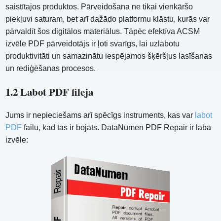
saistītajos produktos. Pārveidošana ne tikai vienkāršo
piekļuvi saturam, bet arī dažādo platformu klāstu, kurās var
pārvaldīt šos digitālos materiālus. Tāpēc efektīva ACSM
izvēle PDF pārveidotājs ir ļoti svarīgs, lai uzlabotu
produktivitāti un samazinātu iespējamos šķēršļus lasīšanas
un rediģēšanas procesos.
1.2 Labot PDF fileja
Jums ir nepieciešams arī spēcīgs instruments, kas var
labot
PDF
failu, kad tas ir bojāts. DataNumen PDF Repair ir laba
izvēle: