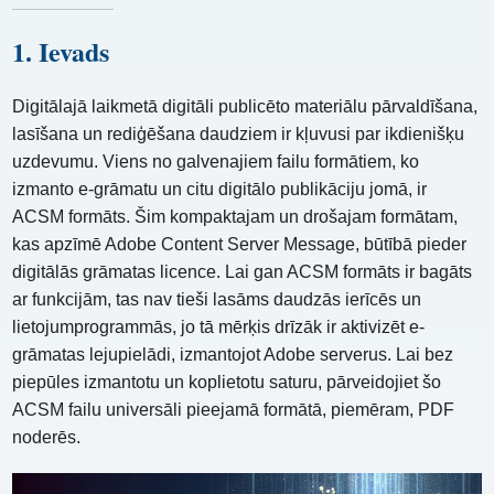
1. Ievads
Digitālajā laikmetā digitāli publicēto materiālu pārvaldīšana,
lasīšana un rediģēšana daudziem ir kļuvusi par ikdienišķu
uzdevumu. Viens no galvenajiem failu formātiem, ko
izmanto e-grāmatu un citu digitālo publikāciju jomā, ir
ACSM formāts. Šim kompaktajam un drošajam formātam,
kas apzīmē Adobe Content Server Message, būtībā pieder
digitālās grāmatas licence. Lai gan ACSM formāts ir bagāts
ar funkcijām, tas nav tieši lasāms daudzās ierīcēs un
lietojumprogrammās, jo tā mērķis drīzāk ir aktivizēt e-
grāmatas lejupielādi, izmantojot Adobe serverus. Lai bez
piepūles izmantotu un koplietotu saturu, pārveidojiet šo
ACSM failu universāli pieejamā formātā, piemēram, PDF
noderēs.