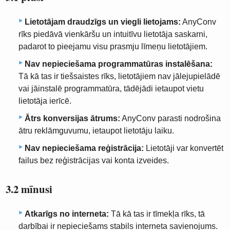
Lietotājam draudzīgs un viegli lietojams:
AnyConv
rīks piedāvā vienkāršu un intuitīvu lietotāja saskarni,
padarot to pieejamu visu prasmju līmeņu lietotājiem.
Nav nepieciešama programmatūras instalēšana:
Tā kā tas ir tiešsaistes rīks, lietotājiem nav jālejupielādē
vai jāinstalē programmatūra, tādējādi ietaupot vietu
lietotāja ierīcē.
Ātrs konversijas ātrums:
AnyConv parasti nodrošina
ātru reklāmguvumu, ietaupot lietotāju laiku.
Nav nepieciešama reģistrācija:
Lietotāji var konvertēt
failus bez reģistrācijas vai konta izveides.
3.2 mīnusi
Atkarīgs no interneta:
Tā kā tas ir tīmekļa rīks, tā
darbībai ir nepieciešams stabils interneta savienojums.