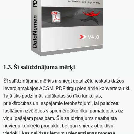
1.3. Šī salīdzinājuma mērķi
Šī salīdzinājuma mērķis ir sniegt detalizētu ieskatu dažos
ievērojamākajos ACSM. PDF tirgū pieejamie konvertera rīki.
Tajā tiks padziļināti aplūkotas šo rīku funkcijas,
priekšrocības un iespējamie ierobežojumi, lai palīdzētu
lasītājiem izvēlēties vispiemērotāko rīku, pamatojoties uz
viņu īpašajām prasībām. Šis salīdzinājums neatbalsta
nevienu konkrētu produktu, bet gan sniedz objektīvu
viedokli, kas palīdzēs lēmumu pieņemšanas procesā.