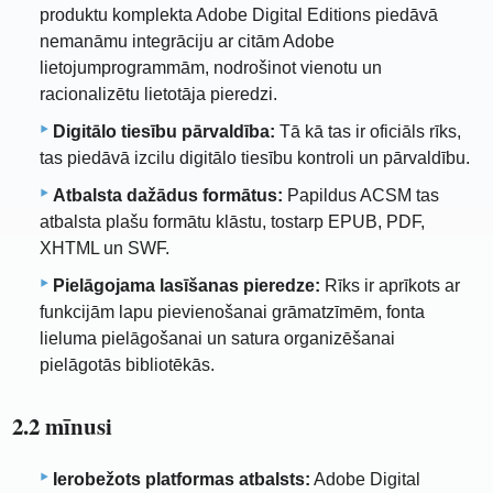
produktu komplekta Adobe Digital Editions piedāvā
nemanāmu integrāciju ar citām Adobe
lietojumprogrammām, nodrošinot vienotu un
racionalizētu lietotāja pieredzi.
Digitālo tiesību pārvaldība:
Tā kā tas ir oficiāls rīks,
tas piedāvā izcilu digitālo tiesību kontroli un pārvaldību.
Atbalsta dažādus formātus:
Papildus ACSM tas
atbalsta plašu formātu klāstu, tostarp EPUB, PDF,
XHTML un SWF.
Pielāgojama lasīšanas pieredze:
Rīks ir aprīkots ar
funkcijām lapu pievienošanai grāmatzīmēm, fonta
lieluma pielāgošanai un satura organizēšanai
pielāgotās bibliotēkās.
2.2 mīnusi
Ierobežots platformas atbalsts:
Adobe Digital