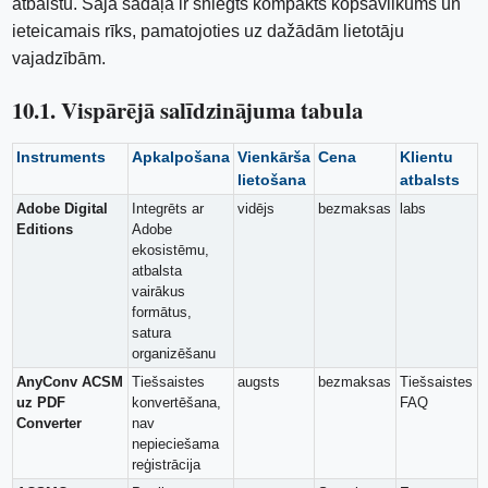
atbalstu. Šajā sadaļā ir sniegts kompakts kopsavilkums un
ieteicamais rīks, pamatojoties uz dažādām lietotāju
vajadzībām.
10.1. Vispārējā salīdzinājuma tabula
Instruments
Apkalpošana
Vienkārša
Сena
Klientu
lietošana
atbalsts
Adobe Digital
Integrēts ar
vidējs
bezmaksas
labs
Editions
Adobe
ekosistēmu,
atbalsta
vairākus
formātus,
satura
organizēšanu
AnyConv ACSM
Tiešsaistes
augsts
bezmaksas
Tiešsaistes
uz PDF
konvertēšana,
FAQ
Converter
nav
nepieciešama
reģistrācija