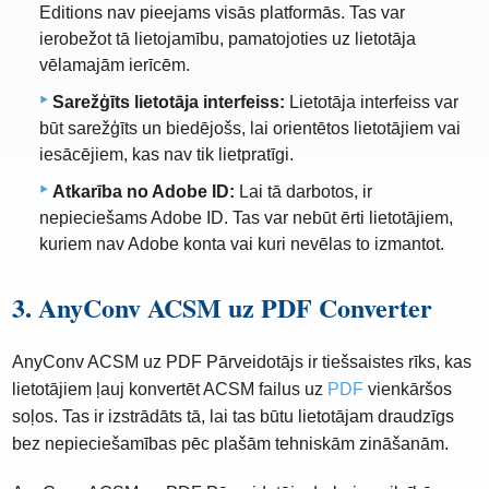
Editions nav pieejams visās platformās. Tas var
ierobežot tā lietojamību, pamatojoties uz lietotāja
vēlamajām ierīcēm.
Sarežģīts lietotāja interfeiss:
Lietotāja interfeiss var
būt sarežģīts un biedējošs, lai orientētos lietotājiem vai
iesācējiem, kas nav tik lietpratīgi.
Atkarība no Adobe ID:
Lai tā darbotos, ir
nepieciešams Adobe ID. Tas var nebūt ērti lietotājiem,
kuriem nav Adobe konta vai kuri nevēlas to izmantot.
3. AnyConv ACSM uz PDF Converter
AnyConv ACSM uz PDF Pārveidotājs ir tiešsaistes rīks, kas
lietotājiem ļauj konvertēt ACSM failus uz
PDF
vienkāršos
soļos. Tas ir izstrādāts tā, lai tas būtu lietotājam draudzīgs
bez nepieciešamības pēc plašām tehniskām zināšanām.