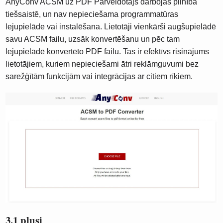
AnyConv ACSM uz PDF Pārveidotājs darbojas pilnībā
tiešsaistē, un nav nepieciešama programmatūras
lejupielāde vai instalēšana. Lietotāji vienkārši augšupielādē
savu ACSM failu, uzsāk konvertēšanu un pēc tam
lejupielādē konvertēto PDF failu. Tas ir efektīvs risinājums
lietotājiem, kuriem nepieciešami ātri reklāmguvumi bez
sarežģītām funkcijām vai integrācijas ar citiem rīkiem.
3.1 plusi