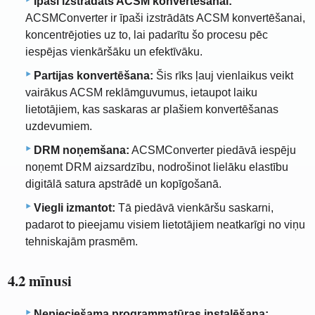
Īpaši izstrādāts ACSM konvertēšanai:
ACSMConverter ir īpaši izstrādāts ACSM konvertēšanai,
koncentrējoties uz to, lai padarītu šo procesu pēc
iespējas vienkāršāku un efektīvāku.
Partijas konvertēšana:
Šis rīks ļauj vienlaikus veikt
vairākus ACSM reklāmguvumus, ietaupot laiku
lietotājiem, kas saskaras ar plašiem konvertēšanas
uzdevumiem.
DRM noņemšana:
ACSMConverter piedāvā iespēju
noņemt DRM aizsardzību, nodrošinot lielāku elastību
digitālā satura apstrādē un kopīgošanā.
Viegli izmantot:
Tā piedāvā vienkāršu saskarni,
padarot to pieejamu visiem lietotājiem neatkarīgi no viņu
tehniskajām prasmēm.
4.2 mīnusi
Nepieciešama programmatūras instalēšana: