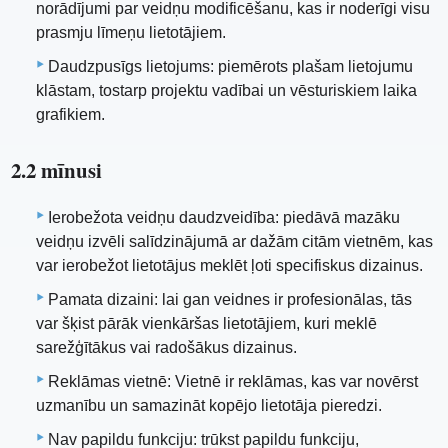
norādījumi par veidņu modificēšanu, kas ir noderīgi visu
prasmju līmeņu lietotājiem.
Daudzpusīgs lietojums: piemērots plašam lietojumu
klāstam, tostarp projektu vadībai un vēsturiskiem laika
grafikiem.
2.2 mīnusi
Ierobežota veidņu daudzveidība: piedāvā mazāku
veidņu izvēli salīdzinājumā ar dažām citām vietnēm, kas
var ierobežot lietotājus meklēt ļoti specifiskus dizainus.
Pamata dizaini: lai gan veidnes ir profesionālas, tās
var šķist pārāk vienkāršas lietotājiem, kuri meklē
sarežģītākus vai radošākus dizainus.
Reklāmas vietnē: Vietnē ir reklāmas, kas var novērst
uzmanību un samazināt kopējo lietotāja pieredzi.
Nav papildu funkciju: trūkst papildu funkciju,