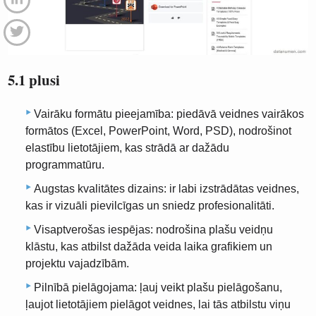
5.1 plusi
Vairāku formātu pieejamība: piedāvā veidnes vairākos
formātos (Excel, PowerPoint, Word, PSD), nodrošinot
elastību lietotājiem, kas strādā ar dažādu
programmatūru.
Augstas kvalitātes dizains: ir labi izstrādātas veidnes,
kas ir vizuāli pievilcīgas un sniedz profesionalitāti.
Visaptverošas iespējas: nodrošina plašu veidņu
klāstu, kas atbilst dažāda veida laika grafikiem un
projektu vajadzībām.
Pilnībā pielāgojama: ļauj veikt plašu pielāgošanu,
ļaujot lietotājiem pielāgot veidnes, lai tās atbilstu viņu