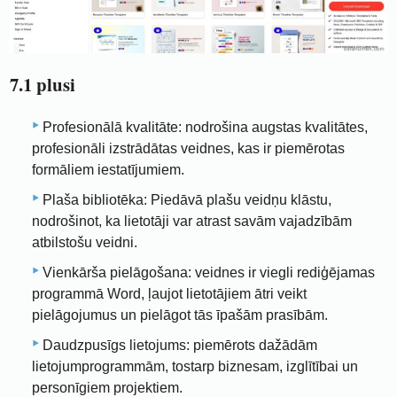
7.1 plusi
Profesionālā kvalitāte: nodrošina augstas kvalitātes,
profesionāli izstrādātas veidnes, kas ir piemērotas
formāliem iestatījumiem.
Plaša bibliotēka: Piedāvā plašu veidņu klāstu,
nodrošinot, ka lietotāji var atrast savām vajadzībām
atbilstošu veidni.
Vienkārša pielāgošana: veidnes ir viegli rediģējamas
programmā Word, ļaujot lietotājiem ātri veikt
pielāgojumus un pielāgot tās īpašām prasībām.
Daudzpusīgs lietojums: piemērots dažādām
lietojumprogrammām, tostarp biznesam, izglītībai un
personīgiem projektiem.