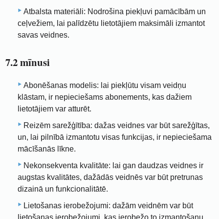
Atbalsta materiāli: Nodrošina piekļuvi pamācībām un
ceļvežiem, lai palīdzētu lietotājiem maksimāli izmantot
savas veidnes.
7.2 mīnusi
Abonēšanas modelis: lai piekļūtu visam veidņu
klāstam, ir nepieciešams abonements, kas dažiem
lietotājiem var atturēt.
Reizēm sarežģītība: dažas veidnes var būt sarežģītas,
un, lai pilnībā izmantotu visas funkcijas, ir nepieciešama
mācīšanās līkne.
Nekonsekventa kvalitāte: lai gan daudzas veidnes ir
augstas kvalitātes, dažādās veidnēs var būt pretrunas
dizainā un funkcionalitātē.
Lietošanas ierobežojumi: dažām veidnēm var būt
lietošanas ierobežojumi, kas ierobežo to izmantošanu