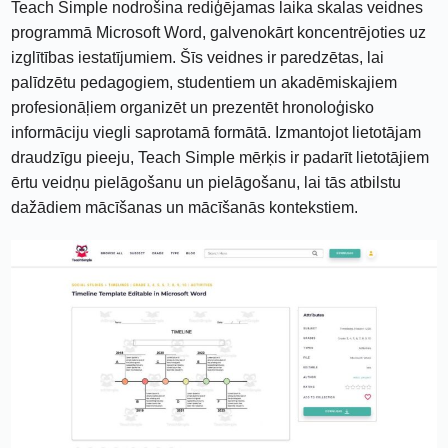
Teach Simple nodrošina rediģējamas laika skalas veidnes
programmā Microsoft Word, galvenokārt koncentrējoties uz
izglītības iestatījumiem. Šīs veidnes ir paredzētas, lai
palīdzētu pedagogiem, studentiem un akadēmiskajiem
profesionāļiem organizēt un prezentēt hronoloģisko
informāciju viegli saprotamā formātā. Izmantojot lietotājam
draudzīgu pieeju, Teach Simple mērķis ir padarīt lietotājiem
ērtu veidņu pielāgošanu un pielāgošanu, lai tās atbilstu
dažādiem mācīšanas un mācīšanās kontekstiem.