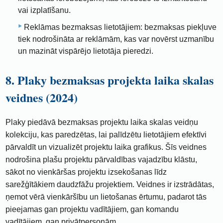
vai izplatīšanu.
Reklāmas bezmaksas lietotājiem: bezmaksas piekļuve
tiek nodrošināta ar reklāmām, kas var novērst uzmanību
un mazināt vispārējo lietotāja pieredzi.
8. Plaky bezmaksas projekta laika skalas
veidnes (2024)
Plaky piedāvā bezmaksas projektu laika skalas veidņu
kolekciju, kas paredzētas, lai palīdzētu lietotājiem efektīvi
pārvaldīt un vizualizēt projektu laika grafikus. Šīs veidnes
nodrošina plašu projektu pārvaldības vajadzību klāstu,
sākot no vienkāršas projektu izsekošanas līdz
sarežģītākiem daudzfāžu projektiem. Veidnes ir izstrādātas,
ņemot vērā vienkāršību un lietošanas ērtumu, padarot tās
pieejamas gan projektu vadītājiem, gan komandu
vadītājiem, gan privātpersonām.