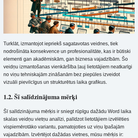
Turklāt, izmantojot iepriekš sagatavotas veidnes, tiek
nodrošināta konsekvence un profesionalitāte, kas ir būtiski
elementi gan akadēmiskām, gan biznesa vajadzībām. Šo
veidņu izmantošanas vienkāršība ļauj lietotājiem neatkarīgi
no viņu tehniskajām zināšanām bez piepūles izveidot
vizuāli pievilcīgus un strukturētus laika grafikus.
1.2. Šī salīdzinājuma mērķi
Šī salīdzinājuma mērķis ir sniegt rūpīgu dažādu Word laika
skalas veidņu vietņu analīzi, palīdzot lietotājiem izvēlēties
vispiemērotāko variantu, pamatojoties uz viņu īpašajām
vajadzībām. Izvērtējot dažādas vietnes, mūsu mērķis ir: