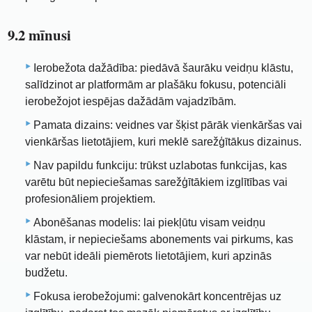
9.2 mīnusi
Ierobežota dažādība: piedāvā šaurāku veidņu klāstu,
salīdzinot ar platformām ar plašāku fokusu, potenciāli
ierobežojot iespējas dažādām vajadzībām.
Pamata dizains: veidnes var šķist pārāk vienkāršas vai
vienkāršas lietotājiem, kuri meklē sarežģītākus dizainus.
Nav papildu funkciju: trūkst uzlabotas funkcijas, kas
varētu būt nepieciešamas sarežģītākiem izglītības vai
profesionāliem projektiem.
Abonēšanas modelis: lai piekļūtu visam veidņu
klāstam, ir nepieciešams abonements vai pirkums, kas
var nebūt ideāli piemērots lietotājiem, kuri apzinās
budžetu.
Fokusa ierobežojumi: galvenokārt koncentrējas uz