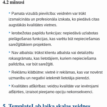
4.2 mīnusi
Pamata vizuālā pievilcība: veidnēm var trūkt
izsmalcināta un profesionāla izskata, ko piedāvā citas
augstākās kvalitātes vietnes.
Ierobežotas papildu funkcijas: nepiedāvā uzlabotas
pielāgošanas funkcijas, kas varētu būt nepieciešamas
sarežģītākiem projektiem.
Nav atbalsta: trūkst klientu atbalsta vai detalizētu
rokasgrāmatu, kas lietotājiem, kuriem nepieciešama
palīdzība, var būt sarežģīti.
Reklāmu klātbūtne: vietnē ir reklāmas, kas var novērst
uzmanību un negatīvi ietekmēt lietotāja pieredzi.
Kvalitātes atšķirības: veidņu kvalitāte var ievērojami
atšķirties, izraisot pieejamo opciju nekonsekvenci.
5. TemplateLab laika skalas veidnes