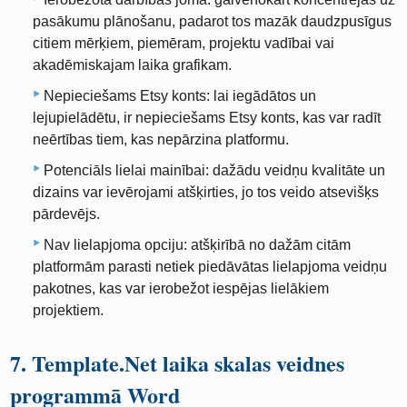
pasākumu plānošanu, padarot tos mazāk daudzpusīgus
citiem mērķiem, piemēram, projektu vadībai vai
akadēmiskajam laika grafikam.
Nepieciešams Etsy konts: lai iegādātos un
lejupielādētu, ir nepieciešams Etsy konts, kas var radīt
neērtības tiem, kas nepārzina platformu.
Potenciāls lielai mainībai: dažādu veidņu kvalitāte un
dizains var ievērojami atšķirties, jo tos veido atsevišķs
pārdevējs.
Nav lielapjoma opciju: atšķirībā no dažām citām
platformām parasti netiek piedāvātas lielapjoma veidņu
pakotnes, kas var ierobežot iespējas lielākiem
projektiem.
7. Template.Net laika skalas veidnes
programmā Word