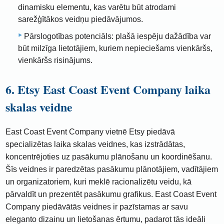
dinamisku elementu, kas varētu būt atrodami
sarežģītākos veidņu piedāvājumos.
Pārslogotības potenciāls: plašā iespēju dažādība var
būt milzīga lietotājiem, kuriem nepieciešams vienkāršs,
vienkāršs risinājums.
6. Etsy East Coast Event Company laika
skalas veidne
East Coast Event Company vietnē Etsy piedāvā
specializētas laika skalas veidnes, kas izstrādātas,
koncentrējoties uz pasākumu plānošanu un koordinēšanu.
Šīs veidnes ir paredzētas pasākumu plānotājiem, vadītājiem
un organizatoriem, kuri meklē racionalizētu veidu, kā
pārvaldīt un prezentēt pasākumu grafikus. East Coast Event
Company piedāvātās veidnes ir pazīstamas ar savu
eleganto dizainu un lietošanas ērtumu, padarot tās ideāli