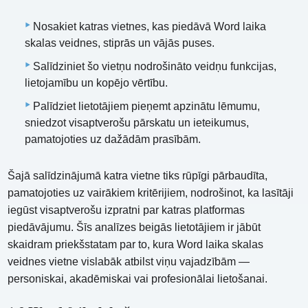
Nosakiet katras vietnes, kas piedāvā Word laika
skalas veidnes, stiprās un vājās puses.
Salīdziniet šo vietņu nodrošināto veidņu funkcijas,
lietojamību un kopējo vērtību.
Palīdziet lietotājiem pieņemt apzinātu lēmumu,
sniedzot visaptverošu pārskatu un ieteikumus,
pamatojoties uz dažādām prasībām.
Šajā salīdzinājumā katra vietne tiks rūpīgi pārbaudīta,
pamatojoties uz vairākiem kritērijiem, nodrošinot, ka lasītāji
iegūst visaptverošu izpratni par katras platformas
piedāvājumu. Šīs analīzes beigās lietotājiem ir jābūt
skaidram priekšstatam par to, kura Word laika skalas
veidnes vietne vislabāk atbilst viņu vajadzībām —
personiskai, akadēmiskai vai profesionālai lietošanai.