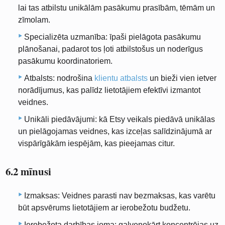
lai tas atbilstu unikālām pasākumu prasībām, tēmām un
zīmolam.
Specializēta uzmanība: īpaši pielāgota pasākumu
plānošanai, padarot tos ļoti atbilstošus un noderīgus
pasākumu koordinatoriem.
Atbalsts: nodrošina
klientu atbalsts
un bieži vien ietver
norādījumus, kas palīdz lietotājiem efektīvi izmantot
veidnes.
Unikāli piedāvājumi: kā Etsy veikals piedāvā unikālas
un pielāgojamas veidnes, kas izceļas salīdzinājumā ar
vispārīgākām iespējām, kas pieejamas citur.
6.2 mīnusi
Izmaksas: Veidnes parasti nav bezmaksas, kas varētu
būt apsvērums lietotājiem ar ierobežotu budžetu.
Ierobežota darbības joma: galvenokārt koncentrējas uz