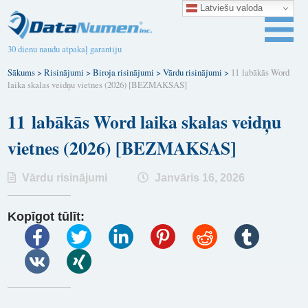
Latviešu valoda
30 dienu naudu atpakaļ garantiju
Sākums
>
Risinājumi
>
Biroja risinājumi
>
Vārdu risinājumi
>
11 labākās Word
laika skalas veidņu vietnes (2026) [BEZMAKSAS]
11 labākās Word laika skalas veidņu
vietnes (2026) [BEZMAKSAS]
Vārdu risinājumi
Janvāris 16, 2026
Kopīgot tūlīt: