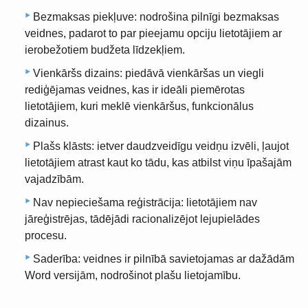
Bezmaksas piekļuve: nodrošina pilnīgi bezmaksas
veidnes, padarot to par pieejamu opciju lietotājiem ar
ierobežotiem budžeta līdzekļiem.
Vienkāršs dizains: piedāvā vienkāršas un viegli
rediģējamas veidnes, kas ir ideāli piemērotas
lietotājiem, kuri meklē vienkāršus, funkcionālus
dizainus.
Plašs klāsts: ietver daudzveidīgu veidņu izvēli, ļaujot
lietotājiem atrast kaut ko tādu, kas atbilst viņu īpašajām
vajadzībām.
Nav nepieciešama reģistrācija: lietotājiem nav
jāreģistrējas, tādējādi racionalizējot lejupielādes
procesu.
Saderība: veidnes ir pilnībā savietojamas ar dažādām
Word versijām, nodrošinot plašu lietojamību.