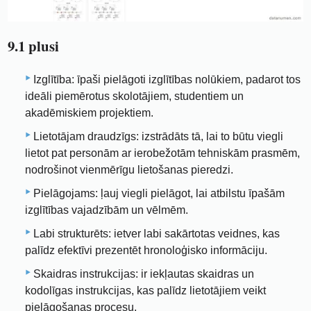
9.1 plusi
Izglītība: īpaši pielāgoti izglītības nolūkiem, padarot tos
ideāli piemērotus skolotājiem, studentiem un
akadēmiskiem projektiem.
Lietotājam draudzīgs: izstrādāts tā, lai to būtu viegli
lietot pat personām ar ierobežotām tehniskām prasmēm,
nodrošinot vienmērīgu lietošanas pieredzi.
Pielāgojams: ļauj viegli pielāgot, lai atbilstu īpašām
izglītības vajadzībām un vēlmēm.
Labi strukturēts: ietver labi sakārtotas veidnes, kas
palīdz efektīvi prezentēt hronoloģisko informāciju.
Skaidras instrukcijas: ir iekļautas skaidras un
kodolīgas instrukcijas, kas palīdz lietotājiem veikt
pielāgošanas procesu.