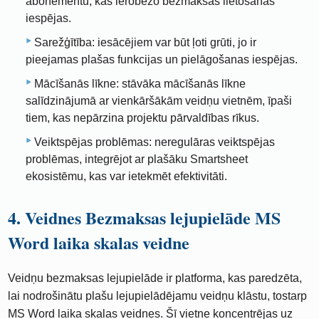
abonementu, kas ierobežo bezmaksas lietošanas
iespējas.
Sarežģītība: iesācējiem var būt ļoti grūti, jo ir
pieejamas plašas funkcijas un pielāgošanas iespējas.
Mācīšanās līkne: stāvāka mācīšanās līkne
salīdzinājumā ar vienkāršākām veidņu vietnēm, īpaši
tiem, kas nepārzina projektu pārvaldības rīkus.
Veiktspējas problēmas: neregulāras veiktspējas
problēmas, integrējot ar plašāku Smartsheet
ekosistēmu, kas var ietekmēt efektivitāti.
4. Veidnes Bezmaksas lejupielāde MS
Word laika skalas veidne
Veidņu bezmaksas lejupielāde ir platforma, kas paredzēta,
lai nodrošinātu plašu lejupielādējamu veidņu klāstu, tostarp
MS Word laika skalas veidnes. Šī vietne koncentrējas uz