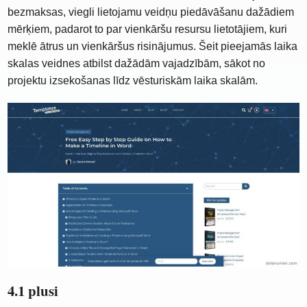
bezmaksas, viegli lietojamu veidņu piedāvāšanu dažādiem
mērķiem, padarot to par vienkāršu resursu lietotājiem, kuri
meklē ātrus un vienkāršus risinājumus. Šeit pieejamās laika
skalas veidnes atbilst dažādām vajadzībām, sākot no
projektu izsekošanas līdz vēsturiskām laika skalām.
4.1 plusi