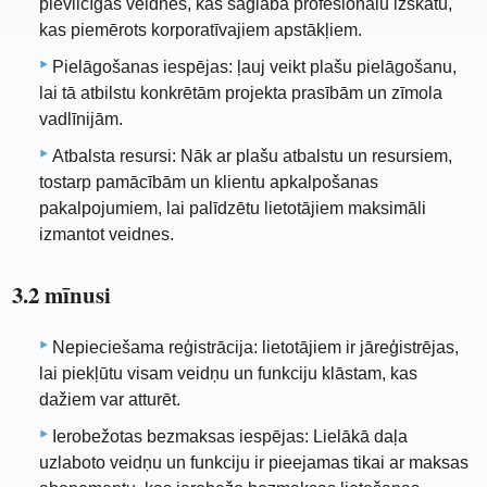
pievilcīgas veidnes, kas saglabā profesionālu izskatu,
kas piemērots korporatīvajiem apstākļiem.
Pielāgošanas iespējas: ļauj veikt plašu pielāgošanu,
lai tā atbilstu konkrētām projekta prasībām un zīmola
vadlīnijām.
Atbalsta resursi: Nāk ar plašu atbalstu un resursiem,
tostarp pamācībām un klientu apkalpošanas
pakalpojumiem, lai palīdzētu lietotājiem maksimāli
izmantot veidnes.
3.2 mīnusi
Nepieciešama reģistrācija: lietotājiem ir jāreģistrējas,
lai piekļūtu visam veidņu un funkciju klāstam, kas
dažiem var atturēt.
Ierobežotas bezmaksas iespējas: Lielākā daļa
uzlaboto veidņu un funkciju ir pieejamas tikai ar maksas