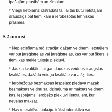
īpašajām prasībām un zīmolam.
Viegli lietojams: izstrādāts tā, lai tas būtu lietotājam
draudzīgs pat tiem, kam ir ierobežotas tehniskās
prasmes.
5.2 mīnusi
Nepieciešama reģistrācija: dažām veidnēm lietotājiem
var būt jāreģistrējas vai jāreģistrējas, kas var būt šķērslis
tiem, kas meklē tūlītēju piekļuvi.
Jaukta kvalitāte: lai gan daudzas veidnes ir augstas
kvalitātes, dažādu veidņu kvalitāte var atšķirties.
Ierobežotas bezmaksas iespējas: piedāvā mazāk
bezmaksas veidņu salīdzinājumā ar maksas veidnēm,
kas, iespējams, ierobežo piekļuvi lietotājiem, kuri
nevēlas maksāt.
Nav interaktīvu funkciju: trūkst interaktīvu vai