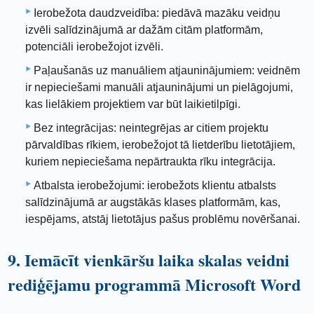
Ierobežota daudzveidība: piedāvā mazāku veidņu
izvēli salīdzinājumā ar dažām citām platformām,
potenciāli ierobežojot izvēli.
Paļaušanās uz manuāliem atjauninājumiem: veidnēm
ir nepieciešami manuāli atjauninājumi un pielāgojumi,
kas lielākiem projektiem var būt laikietilpīgi.
Bez integrācijas: neintegrējas ar citiem projektu
pārvaldības rīkiem, ierobežojot tā lietderību lietotājiem,
kuriem nepieciešama nepārtraukta rīku integrācija.
Atbalsta ierobežojumi: ierobežots klientu atbalsts
salīdzinājumā ar augstākās klases platformām, kas,
iespējams, atstāj lietotājus pašus problēmu novēršanai.
9. Iemācīt vienkāršu laika skalas veidni
rediģējamu programmā Microsoft Word