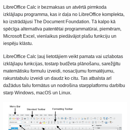
LibreOffice Calc ir bezmaksas un atvērtā pirmkoda
izklājlapu programma, kas ir daļa no LibreOffice komplekta,
ko izstrādājusi The Document Foundation. Tā kalpo kā
spēcīga alternatīva patentētai programmatūrai, piemēram,
Microsoft Excel, vienlaikus piedāvājot plašu funkciju un
iespēju klāstu.
LibreOffice Calc ļauj lietotājiem veikt pamata vai uzlabotas
izklājlapu funkcijas, tostarp budžeta plānošanu, sarežģītu
matemātisku formulu izveidi, nosacījumu formatējumu,
rakurstabulu izveidi un daudz ko citu. Tas atbalsta arī
dažādus failu formātus un nodrošina starpplatformu darbību
starp Windows, macOS un Linux.