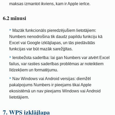
maksas izmantot ikviens, kam ir Apple ierīce.
6.2 mīnusi
Mazāk funkcionāls pieredzējušiem lietotājiem:
Numbers nenodrošina tik daudz papildu funkciju kā
Excel vai Google izklājlapas, un tās piedāvātās
funkcijas var būt mazāk sarežģītas.
Ierobežota saderība: lai gan Numbers var atvērt Excel
failus, var rasties saderības problēmas ar noteiktiem
līdzekļiem un formatējumu.
Nav Windows vai Android versijas: diemžēl
pakalpojums Numbers ir pieejams tikai Apple
ekosistēmā un nav pieejams Windows vai Android
lietotājiem.
7. WPS izklājlapa