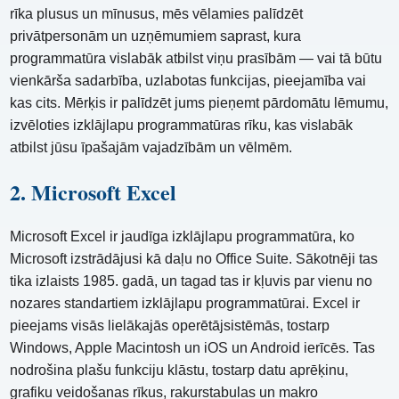
rīka plusus un mīnusus, mēs vēlamies palīdzēt
privātpersonām un uzņēmumiem saprast, kura
programmatūra vislabāk atbilst viņu prasībām — vai tā būtu
vienkārša sadarbība, uzlabotas funkcijas, pieejamība vai
kas cits. Mērķis ir palīdzēt jums pieņemt pārdomātu lēmumu,
izvēloties izklājlapu programmatūras rīku, kas vislabāk
atbilst jūsu īpašajām vajadzībām un vēlmēm.
2. Microsoft Excel
Microsoft Excel ir jaudīga izklājlapu programmatūra, ko
Microsoft izstrādājusi kā daļu no Office Suite. Sākotnēji tas
tika izlaists 1985. gadā, un tagad tas ir kļuvis par vienu no
nozares standartiem izklājlapu programmatūrai. Excel ir
pieejams visās lielākajās operētājsistēmās, tostarp
Windows, Apple Macintosh un iOS un Android ierīcēs. Tas
nodrošina plašu funkciju klāstu, tostarp datu aprēķinu,
grafiku veidošanas rīkus, rakurstabulas un makro