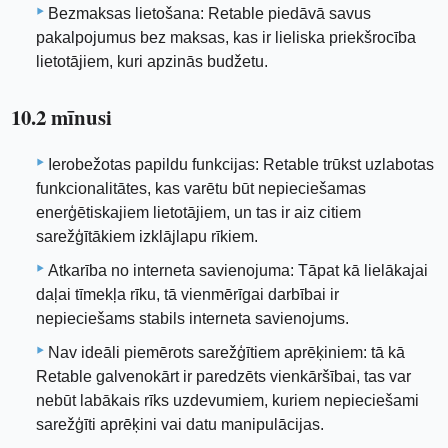
Bezmaksas lietošana: Retable piedāvā savus
pakalpojumus bez maksas, kas ir lieliska priekšrocība
lietotājiem, kuri apzinās budžetu.
10.2 mīnusi
Ierobežotas papildu funkcijas: Retable trūkst uzlabotas
funkcionalitātes, kas varētu būt nepieciešamas
enerģētiskajiem lietotājiem, un tas ir aiz citiem
sarežģītākiem izklājlapu rīkiem.
Atkarība no interneta savienojuma: Tāpat kā lielākajai
daļai tīmekļa rīku, tā vienmērīgai darbībai ir
nepieciešams stabils interneta savienojums.
Nav ideāli piemērots sarežģītiem aprēķiniem: tā kā
Retable galvenokārt ir paredzēts vienkāršībai, tas var
nebūt labākais rīks uzdevumiem, kuriem nepieciešami
sarežģīti aprēķini vai datu manipulācijas.