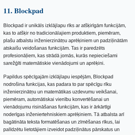
11. Blockpad
Blockpad ir unikāls izklājlapu rīks ar atšķirīgām funkcijām,
kas to atšķir no tradicionālajiem produktiem, piemēram,
plašu atbalstu inženierzinātņu aprēķiniem un padziļinātām
atskaišu veidošanas funkcijām. Tas ir paredzēts
profesionāļiem, kas strādā jomās, kurās nepieciešami
sarežģīti matemātiskie vienādojumi un aprēķini.
Papildus spēcīgajām izklājlapu iespējām, Blockpad
nodrošina funkcijas, kas padara to par spēcīgu rīku
inženierzinātņu un matemātikas uzdevumu veikšanai,
piemēram, automātiskai vienību konvertēšanai un
vienādojumu risināšanas funkcijām, kas ir ārkārtīgi
noderīgas inženiertehniskiem aprēķiniem. Tā atbalsta arī
bagātināta teksta formatēšanas un zīmēšanas rīkus, lai
palīdzētu lietotājiem izveidot padziļinātus pārskatus un