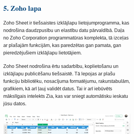
5. Zoho lapa
Zoho Sheet ir tiešsaistes izklājlapu lietojumprogramma, kas
nodrošina daudzpusību un elastību datu pārvaldībā. Daļa
no Zoho Corporation programmatūras komplekta, tā izceļas
ar plašajām funkcijām, kas paredzētas gan pamata, gan
pieredzējušiem izklājlapu lietotājiem.
Zoho Sheet nodrošina ērtu sadarbību, koplietošanu un
izklājlapu publicēšanu tiešsaistē. Tā lepojas ar plašu
funkciju bibliotēku, nosacījuma formatējumu, rakurstabulām,
grafikiem, kā arī ļauj validēt datus. Tai ir arī iebūvēts
mākslīgais intelekts Zia, kas var sniegt automātisku ieskatu
jūsu datos.