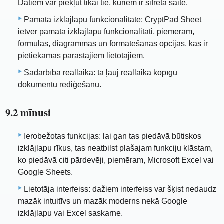
Datiem var piekļūt tikai tie, kuriem ir šifrēta saite.
Pamata izklājlapu funkcionalitāte: CryptPad Sheet
ietver pamata izklājlapu funkcionalitāti, piemēram,
formulas, diagrammas un formatēšanas opcijas, kas ir
pietiekamas parastajiem lietotājiem.
Sadarbība reāllaikā: tā ļauj reāllaikā kopīgu
dokumentu rediģēšanu.
9.2 mīnusi
Ierobežotas funkcijas: lai gan tas piedāvā būtiskos
izklājlapu rīkus, tas neatbilst plašajam funkciju klāstam,
ko piedāvā citi pārdevēji, piemēram, Microsoft Excel vai
Google Sheets.
Lietotāja interfeiss: dažiem interfeiss var šķist nedaudz
mazāk intuitīvs un mazāk moderns nekā Google
izklājlapu vai Excel saskarne.