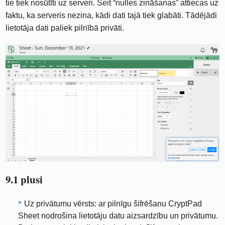
tie tiek nosūtīti uz serveri. Šeit “nulles zināšanas” attiecas uz
faktu, ka serveris nezina, kādi dati tajā tiek glabāti. Tādējādi
lietotāja dati paliek pilnībā privāti.
9.1 plusi
Uz privātumu vērsts: ar pilnīgu šifrēšanu CryptPad
Sheet nodrošina lietotāju datu aizsardzību un privātumu.