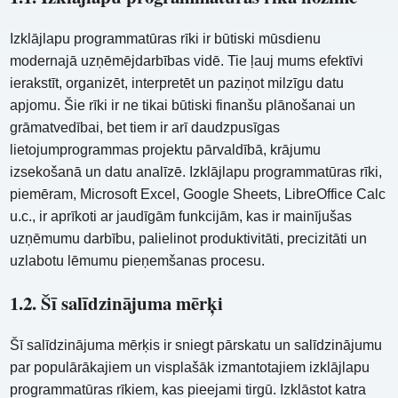
Izklājlapu programmatūras rīki ir būtiski mūsdienu
modernajā uzņēmējdarbības vidē. Tie ļauj mums efektīvi
ierakstīt, organizēt, interpretēt un paziņot milzīgu datu
apjomu. Šie rīki ir ne tikai būtiski finanšu plānošanai un
grāmatvedībai, bet tiem ir arī daudzpusīgas
lietojumprogrammas projektu pārvaldībā, krājumu
izsekošanā un datu analīzē. Izklājlapu programmatūras rīki,
piemēram, Microsoft Excel, Google Sheets, LibreOffice Calc
u.c., ir aprīkoti ar jaudīgām funkcijām, kas ir mainījušas
uzņēmumu darbību, palielinot produktivitāti, precizitāti un
uzlabotu lēmumu pieņemšanas procesu.
1.2. Šī salīdzinājuma mērķi
Šī salīdzinājuma mērķis ir sniegt pārskatu un salīdzinājumu
par populārākajiem un visplašāk izmantotajiem izklājlapu
programmatūras rīkiem, kas pieejami tirgū. Izklāstot katra