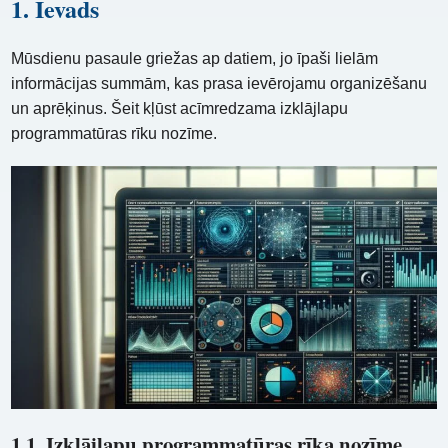
1. Ievads
Mūsdienu pasaule griežas ap datiem, jo ​​īpaši lielām
informācijas summām, kas prasa ievērojamu organizēšanu
un aprēķinus. Šeit kļūst acīmredzama izklājlapu
programmatūras rīku nozīme.
1.1. Izklājlapu programmatūras rīka nozīme