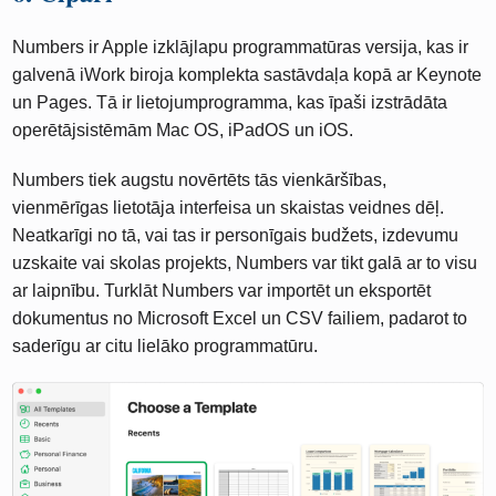
Numbers ir Apple izklājlapu programmatūras versija, kas ir
galvenā iWork biroja komplekta sastāvdaļa kopā ar Keynote
un Pages. Tā ir lietojumprogramma, kas īpaši izstrādāta
operētājsistēmām Mac OS, iPadOS un iOS.
Numbers tiek augstu novērtēts tās vienkāršības,
vienmērīgas lietotāja interfeisa un skaistas veidnes dēļ.
Neatkarīgi no tā, vai tas ir personīgais budžets, izdevumu
uzskaite vai skolas projekts, Numbers var tikt galā ar to visu
ar laipnību. Turklāt Numbers var importēt un eksportēt
dokumentus no Microsoft Excel un CSV failiem, padarot to
saderīgu ar citu lielāko programmatūru.