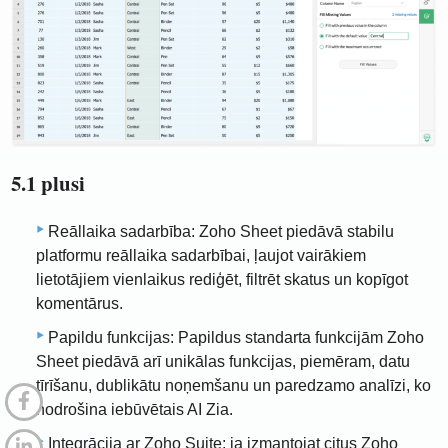
5.1 plusi
Reāllaika sadarbība: Zoho Sheet piedāvā stabilu
platformu reāllaika sadarbībai, ļaujot vairākiem
lietotājiem vienlaikus rediģēt, filtrēt skatus un kopīgot
komentārus.
Papildu funkcijas: Papildus standarta funkcijām Zoho
Sheet piedāvā arī unikālas funkcijas, piemēram, datu
tīrīšanu, dublikātu noņemšanu un paredzamo analīzi, ko
nodrošina iebūvētais AI Zia.
Integrācija ar Zoho Suite: ja izmantojat citus Zoho