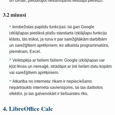
un Gmail, piedāvājot nevainojamu lietotāja pieredzi.
3.2 mīnusi
Ierobežotas papildu funkcijas: lai gan Google
izklājlapas piedāvā plašu standarta izklājlapu funkciju
klāstu, tās trūkst, ja runa ir par sarežģītākām darbībām
un sarežģītiem aprēķiniem, ko atbalsta programmatūra,
piemēram, Excel.
Veiktspēja ar lieliem failiem: Google izklājlapas var
kļūt lēnas un nereaģē, strādājot ar ļoti lielām datu kopām
vai sarežģītiem aprēķiniem.
Atkarība no interneta: rīkam ir nepieciešams
nepārtraukts interneta savienojums, lai tas darbotos
efektīvi, jo tas galvenokārt ir tiešsaistes rīks.
4. LibreOffice Calc