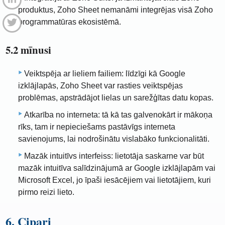
produktus, Zoho Sheet nemanāmi integrējas visā Zoho
programmatūras ekosistēmā.
5.2 mīnusi
Veiktspēja ar lieliem failiem: līdzīgi kā Google
izklājlapās, Zoho Sheet var rasties veiktspējas
problēmas, apstrādājot lielas un sarežģītas datu kopas.
Atkarība no interneta: tā kā tas galvenokārt ir mākoņa
rīks, tam ir nepieciešams pastāvīgs interneta
savienojums, lai nodrošinātu vislabāko funkcionalitāti.
Mazāk intuitīvs interfeiss: lietotāja saskarne var būt
mazāk intuitīva salīdzinājumā ar Google izklājlapām vai
Microsoft Excel, jo īpaši iesācējiem vai lietotājiem, kuri
pirmo reizi lieto.
6. Cipari