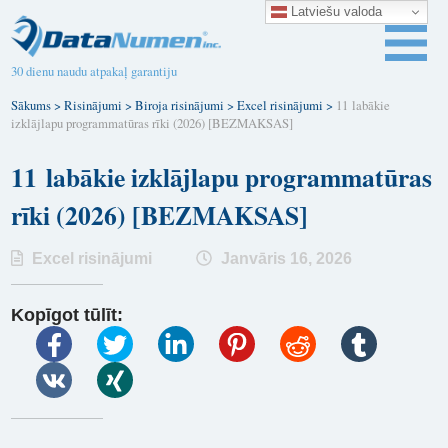
Latviešu valoda
30 dienu naudu atpakaļ garantiju
Sākums
>
Risinājumi
>
Biroja risinājumi
>
Excel risinājumi
>
11 labākie
izklājlapu programmatūras rīki (2026) [BEZMAKSAS]
11 labākie izklājlapu programmatūras
rīki (2026) [BEZMAKSAS]
Excel risinājumi
Janvāris 16, 2026
Kopīgot tūlīt: