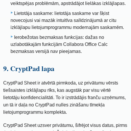
veiktspējas problēmām, apstrādājot lielākas izklājlapas.
Lietotāja saskarne: lietotāja saskarne var šķist
novecojusi vai mazāk intuitīva salīdzinājumā ar citu
izklājlapu lietojumprogrammu modernajām saskarnēm.
Ierobežotas bezmaksas funkcijas: dažas no
uzlabotākajām funkcijām Collabora Office Calc
bezmaksas versijā nav pieejamas.
9. CryptPad lapa
CryptPad Sheet ir atvērtā pirmkoda, uz privātumu vērsts
tiešsaistes izklājlapu rīks, kas augstāk par visu vērtē
lietotāju konfidencialitāti. To ir izstrādājis franču uzņēmums,
un tā ir daļa no CryptPad nulles zināšanu tīmekļa
lietojumprogrammu komplekta.
CryptPad Sheet uzsver privātumu, šifrējot visus datus, pirms