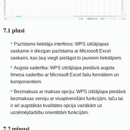
7.1 plusi
Pazīstams lietotāja interfeiss: WPS izklājlapas
saskarne ir diezgan pazīstama ar Microsoft Excel
saskarni, kas ļauj viegli pielāgot to jauniem lietotājiem.
Augsta saderība: WPS izklājlapa piedāvā augsta
līmeņa saderību ar Microsoft Excel failu formātiem un
komponentiem.
Bezmaksas ar maksas opciju: WPS izklājlapa piedāvā
bezmaksas versiju ar visaptverošām funkcijām, taču tai
ir arī augstākās kvalitātes opcija vairākām uz
uzņēmējdarbību orientētām funkcijām.
7.2 mīnusi