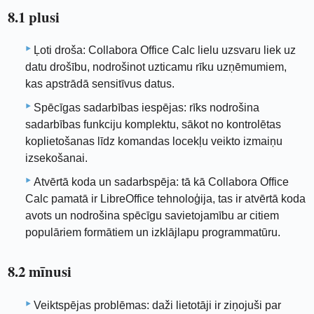
8.1 plusi
Ļoti droša: Collabora Office Calc lielu uzsvaru liek uz
datu drošību, nodrošinot uzticamu rīku uzņēmumiem,
kas apstrādā sensitīvus datus.
Spēcīgas sadarbības iespējas: rīks nodrošina
sadarbības funkciju komplektu, sākot no kontrolētas
koplietošanas līdz komandas locekļu veikto izmaiņu
izsekošanai.
Atvērtā koda un sadarbspēja: tā kā Collabora Office
Calc pamatā ir LibreOffice tehnoloģija, tas ir atvērtā koda
avots un nodrošina spēcīgu savietojamību ar citiem
populāriem formātiem un izklājlapu programmatūru.
8.2 mīnusi
Veiktspējas problēmas: daži lietotāji ir ziņojuši par