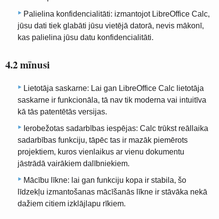
Palielina konfidencialitāti: izmantojot LibreOffice Calc,
jūsu dati tiek glabāti jūsu vietējā datorā, nevis mākonī,
kas palielina jūsu datu konfidencialitāti.
4.2 mīnusi
Lietotāja saskarne: Lai gan LibreOffice Calc lietotāja
saskarne ir funkcionāla, tā nav tik moderna vai intuitīva
kā tās patentētās versijas.
Ierobežotas sadarbības iespējas: Calc trūkst reāllaika
sadarbības funkciju, tāpēc tas ir mazāk piemērots
projektiem, kuros vienlaikus ar vienu dokumentu
jāstrādā vairākiem dalībniekiem.
Mācību līkne: lai gan funkciju kopa ir stabila, šo
līdzekļu izmantošanas mācīšanās līkne ir stāvāka nekā
dažiem citiem izklājlapu rīkiem.