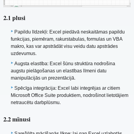
2.1 plusi
Papildu līdzekļi: Excel piedāvā neskaitāmas papildu
funkcijas, piemēram, rakurstabulas, formulas un VBA
makro, kas var apstrādāt visu veidu datu apstrādes
uzdevumus.
Augsta elastība: Excel šūnu struktūra nodrošina
augstu pielāgošanas un elastības līmeni datu
manipulācijās un prezentācijā.
Spēcīga integrācija: Excel labi integrējas ar citiem
Microsoft Office Suite produktiem, nodrošinot lietotājiem
netraucētu darbplūsmu.
2.2 mīnusi
Sarežģīta mācīšanās līkne: lai gan Excel uzlabotās