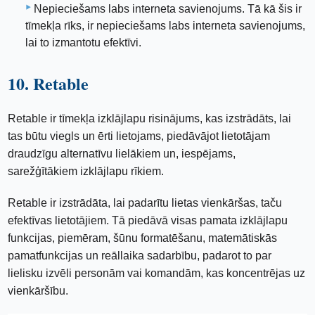
Nepieciešams labs interneta savienojums. Tā kā šis ir
tīmekļa rīks, ir nepieciešams labs interneta savienojums,
lai to izmantotu efektīvi.
10. Retable
Retable ir tīmekļa izklājlapu risinājums, kas izstrādāts, lai
tas būtu viegls un ērti lietojams, piedāvājot lietotājam
draudzīgu alternatīvu lielākiem un, iespējams,
sarežģītākiem izklājlapu rīkiem.
Retable ir izstrādāta, lai padarītu lietas vienkāršas, taču
efektīvas lietotājiem. Tā piedāvā visas pamata izklājlapu
funkcijas, piemēram, šūnu formatēšanu, matemātiskās
pamatfunkcijas un reāllaika sadarbību, padarot to par
lielisku izvēli personām vai komandām, kas koncentrējas uz
vienkāršību.