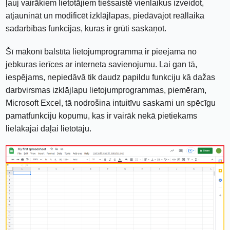
ļauj vairākiem lietotājiem tiešsaistē vienlaikus izveidot,
atjaunināt un modificēt izklājlapas, piedāvājot reāllaika
sadarbības funkcijas, kuras ir grūti saskaņot.
Šī mākonī balstītā lietojumprogramma ir pieejama no
jebkuras ierīces ar interneta savienojumu. Lai gan tā,
iespējams, nepiedāvā tik daudz papildu funkciju kā dažas
darbvirsmas izklājlapu lietojumprogrammas, piemēram,
Microsoft Excel, tā nodrošina intuitīvu saskarni un spēcīgu
pamatfunkciju kopumu, kas ir vairāk nekā pietiekams
lielākajai daļai lietotāju.