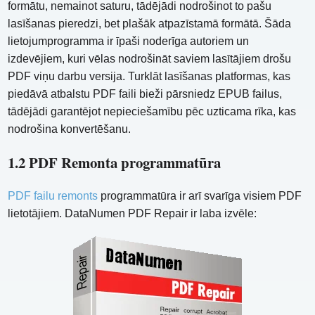
formātu, nemainot saturu, tādējādi nodrošinot to pašu
lasīšanas pieredzi, bet plašāk atpazīstamā formātā. Šāda
lietojumprogramma ir īpaši noderīga autoriem un
izdevējiem, kuri vēlas nodrošināt saviem lasītājiem drošu
PDF viņu darbu versija. Turklāt lasīšanas platformas, kas
piedāvā atbalstu PDF faili bieži pārsniedz EPUB failus,
tādējādi garantējot nepieciešamību pēc uzticama rīka, kas
nodrošina konvertēšanu.
1.2 PDF Remonta programmatūra
PDF failu remonts
programmatūra ir arī svarīga visiem PDF
lietotājiem. DataNumen PDF Repair ir laba izvēle: