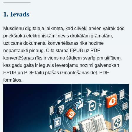
1. Ievads
Mūsdienu digitālajā laikmetā, kad cilvēki arvien vairāk dod
priekšroku elektroniskām, nevis drukātām grāmatām,
uzticama dokumentu konvertēšanas rīka nozīme
nepārtraukti pieaug. Cita starpā EPUB uz PDF
konvertēšanas rīks ir viens no šādiem svarīgiem utilītiem,
kas gadu gaitā ir ieguvis ievērojamu nozīmi galvenokārt
EPUB un PDF failu plašās izmantošanas dēļ. PDF
formātos.