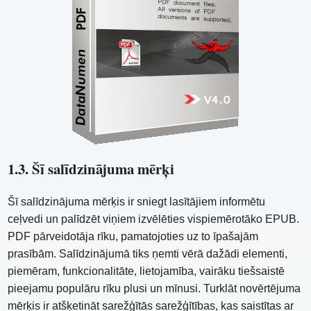
1.3. Šī salīdzinājuma mērķi
Šī salīdzinājuma mērķis ir sniegt lasītājiem informētu
ceļvedi un palīdzēt viņiem izvēlēties vispiemērotāko EPUB.
PDF pārveidotāja rīku, pamatojoties uz to īpašajām
prasībām. Salīdzinājumā tiks ņemti vērā dažādi elementi,
piemēram, funkcionalitāte, lietojamība, vairāku tiešsaistē
pieejamu populāru rīku plusi un mīnusi. Turklāt novērtējuma
mērķis ir atšķetināt sarežģītās sarežģītības, kas saistītas ar