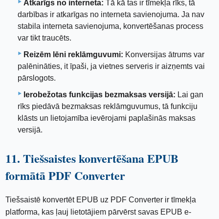
Atkarīgs no interneta:
Tā kā tas ir tīmekļa rīks, tā
darbības ir atkarīgas no interneta savienojuma. Ja nav
stabila interneta savienojuma, konvertēšanas process
var tikt traucēts.
Reizēm lēni reklāmguvumi:
Konversijas ātrums var
palēnināties, it īpaši, ja vietnes serveris ir aizņemts vai
pārslogots.
Ierobežotas funkcijas bezmaksas versijā:
Lai gan
rīks piedāvā bezmaksas reklāmguvumus, tā funkciju
klāsts un lietojamība ievērojami paplašinās maksas
versijā.
11. Tiešsaistes konvertēšana EPUB
formātā PDF Converter
Tiešsaistē konvertēt EPUB uz PDF Converter ir tīmekļa
platforma, kas ļauj lietotājiem pārvērst savas EPUB e-