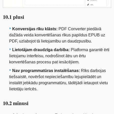
10.1 plusi
Konversijas rīku klāsts:
PDF Converter piedāvā
dažāda veida konvertēšanas rīkus papildus EPUB uz
PDF, uzlabojot tā lietojamību un daudzpusību.
Lietotājam draudzīga darbība:
Platforma garantē ērti
lietojamu interfeisu, nodrošinot ātru un ērtu
konvertēšanas procesu pat iesācējiem.
Nav programmatūras instalēšanas:
Rīks darbojas
tiešsaistē, novēršot nepieciešamību lejupielādēt un
instalēt jebkādu programmatūru, tādējādi ietaupot vietu
lietotāju ierīcēs.
10.2 mīnusi