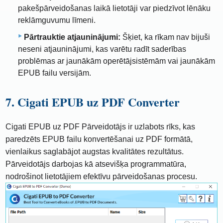
pakešpārveidošanas laikā lietotāji var piedzīvot lēnāku
reklāmguvumu līmeni.
Pārtrauktie atjauninājumi:
Šķiet, ka rīkam nav bijuši
neseni atjauninājumi, kas varētu radīt saderības
problēmas ar jaunākām operētājsistēmām vai jaunākām
EPUB failu versijām.
7. Cigati EPUB uz PDF Converter
Cigati EPUB uz PDF Pārveidotājs ir uzlabots rīks, kas
paredzēts EPUB failu konvertēšanai uz PDF formātā,
vienlaikus saglabājot augstas kvalitātes rezultātus.
Pārveidotājs darbojas kā atsevišķa programmatūra,
nodrošinot lietotājiem efektīvu pārveidošanas procesu.