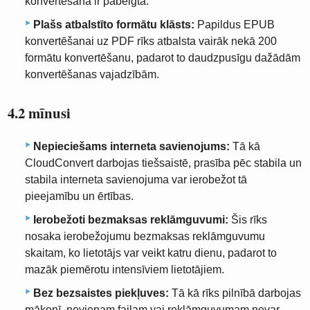
konvertēšana ir pabeigta.
Plašs atbalstīto formātu klāsts:
Papildus EPUB
konvertēšanai uz PDF rīks atbalsta vairāk nekā 200
formātu konvertēšanu, padarot to daudzpusīgu dažādām
konvertēšanas vajadzībām.
4.2 mīnusi
Nepieciešams interneta savienojums:
Tā kā
CloudConvert darbojas tiešsaistē, prasība pēc stabila un
stabila interneta savienojuma var ierobežot tā
pieejamību un ērtības.
Ierobežoti bezmaksas reklāmguvumi:
Šis rīks
nosaka ierobežojumu bezmaksas reklāmguvumu
skaitam, ko lietotājs var veikt katru dienu, padarot to
mazāk piemērotu intensīviem lietotājiem.
Bez bezsaistes piekļuves:
Tā kā rīks pilnībā darbojas
mākonī, nevienam failam vai reklāmguvumam nevar