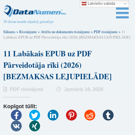
Latviešu valoda
30 dienu naudu atpakaļ garantiju
Sākums
>
Risinājumi
>
Attēlu un dokumentu risinājumi
>
PDF risinājumi
>
11
Labākais EPUB uz PDF Pārveidotāja rīki (2026) [BEZMAKSAS LEJUPIELĀDE]
11 Labākais EPUB uz PDF
Pārveidotāja rīki (2026)
[BEZMAKSAS LEJUPIELĀDE]
PDF risinājumi
Janvāris 16, 2026
Kopīgot tūlīt: