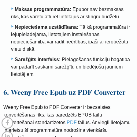
Maksas programmatūra:
Epubor nav bezmaksas
rīks, kas varētu atturēt lietotājus ar stingru budžetu.
Nepieciešama uzstādīšana:
Tā kā programmatūra ir
lejupielādējama, lietotājiem instalēšanas
nepieciešamība var radīt neērtības, īpaši ar ierobežotu
vietu diskā.
Sarežģīts interfeiss:
Pielāgošanas funkciju bagātība
var padarīt saskarni sarežģītu un biedējošu jauniem
lietotājiem.
6. Weeny Free Epub uz PDF Converter
Weeny Free Epub to PDF Converter ir bezsaistes
konvertēšanas rīks, kas paredzēts EPUB failu
konvertēšanai standartizētos
PDF
failus. Ar viegli lietojamu
interfeisu šī programmatūra nodrošina vienkāršu