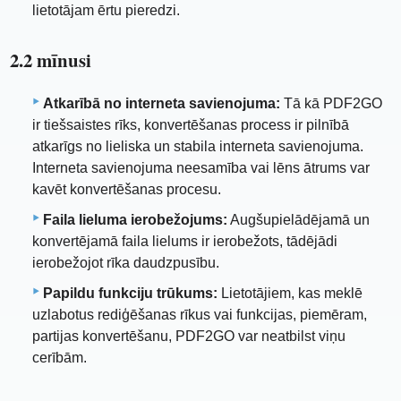
lietotājam ērtu pieredzi.
2.2 mīnusi
Atkarībā no interneta savienojuma:
Tā kā PDF2GO
ir tiešsaistes rīks, konvertēšanas process ir pilnībā
atkarīgs no lieliska un stabila interneta savienojuma.
Interneta savienojuma neesamība vai lēns ātrums var
kavēt konvertēšanas procesu.
Faila lieluma ierobežojums:
Augšupielādējamā un
konvertējamā faila lielums ir ierobežots, tādējādi
ierobežojot rīka daudzpusību.
Papildu funkciju trūkums:
Lietotājiem, kas meklē
uzlabotus rediģēšanas rīkus vai funkcijas, piemēram,
partijas konvertēšanu, PDF2GO var neatbilst viņu
cerībām.