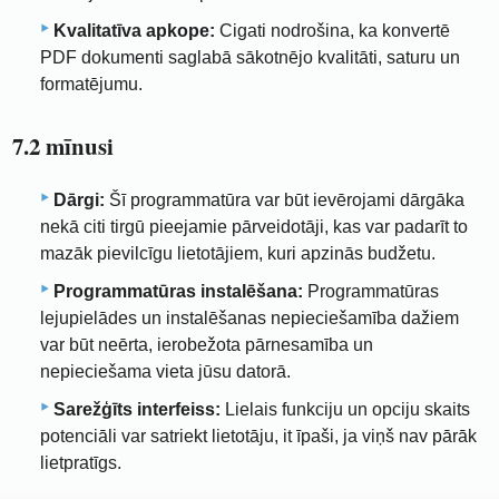
Kvalitatīva apkope:
Cigati nodrošina, ka konvertē
PDF dokumenti saglabā sākotnējo kvalitāti, saturu un
formatējumu.
7.2 mīnusi
Dārgi:
Šī programmatūra var būt ievērojami dārgāka
nekā citi tirgū pieejamie pārveidotāji, kas var padarīt to
mazāk pievilcīgu lietotājiem, kuri apzinās budžetu.
Programmatūras instalēšana:
Programmatūras
lejupielādes un instalēšanas nepieciešamība dažiem
var būt neērta, ierobežota pārnesamība un
nepieciešama vieta jūsu datorā.
Sarežģīts interfeiss:
Lielais funkciju un opciju skaits
potenciāli var satriekt lietotāju, it īpaši, ja viņš nav pārāk
lietpratīgs.