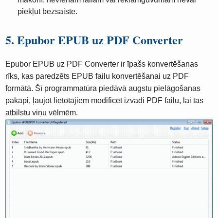
piekļūt bezsaistē.
5. Epubor EPUB uz PDF Converter
Epubor EPUB uz PDF Converter ir īpašs konvertēšanas
rīks, kas paredzēts EPUB failu konvertēšanai uz PDF
formātā. Šī programmatūra piedāvā augstu pielāgošanas
pakāpi, ļaujot lietotājiem modificēt izvadi PDF failu, lai tas
atbilstu viņu vēlmēm.