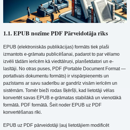
1.1. EPUB nozīme PDF Pārveidotāja rīks
EPUB (elektroniskās publikācijas) formāts tiek plaši
izmantots e-grāmatu publicēšanai, padarot to par vēlamo
izvēli tādām ierīcēm kā viedtālruņi, planšetdatori un e-
lasītāji. No otras puses, PDF (Portable Document Format —
portatīvais dokumentu formāts) ir vispārpieņemts un
pazīstams ar savu saderību ar gandrīz visām ierīcēm un
sistēmām. Tomēr bieži rodas šķēršļi, kad lietotāji vēlas
konvertēt savas EPUB e-grāmatas stabilākā un vienotākā
formātā. PDF formātā. Šeit noder EPUB uz PDF
konvertēšanas rīki.
EPUB uz PDF pārveidotāji ļauj lietotājiem modificēt