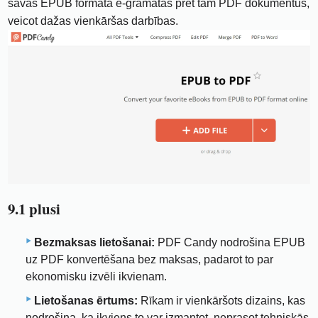
savas EPUB formāta e-grāmatas pret tām PDF dokumentus,
veicot dažas vienkāršas darbības.
9.1 plusi
Bezmaksas lietošanai:
PDF Candy nodrošina EPUB
uz PDF konvertēšana bez maksas, padarot to par
ekonomisku izvēli ikvienam.
Lietošanas ērtums:
Rīkam ir vienkāršots dizains, kas
nodrošina, ka ikviens to var izmantot, neprasot tehniskās