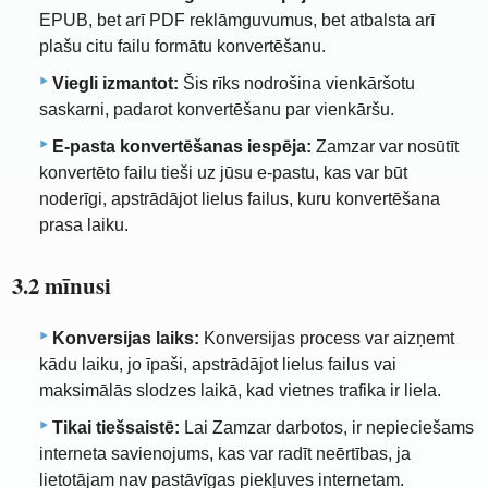
EPUB, bet arī PDF reklāmguvumus, bet atbalsta arī
plašu citu failu formātu konvertēšanu.
Viegli izmantot:
Šis rīks nodrošina vienkāršotu
saskarni, padarot konvertēšanu par vienkāršu.
E-pasta konvertēšanas iespēja:
Zamzar var nosūtīt
konvertēto failu tieši uz jūsu e-pastu, kas var būt
noderīgi, apstrādājot lielus failus, kuru konvertēšana
prasa laiku.
3.2 mīnusi
Konversijas laiks:
Konversijas process var aizņemt
kādu laiku, jo īpaši, apstrādājot lielus failus vai
maksimālās slodzes laikā, kad vietnes trafika ir liela.
Tikai tiešsaistē:
Lai Zamzar darbotos, ir nepieciešams
interneta savienojums, kas var radīt neērtības, ja
lietotājam nav pastāvīgas piekļuves internetam.