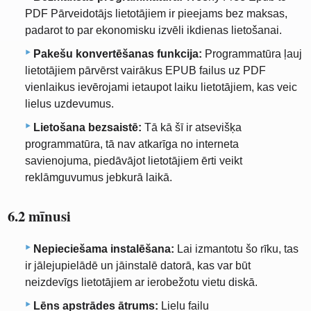
PDF Pārveidotājs lietotājiem ir pieejams bez maksas,
padarot to par ekonomisku izvēli ikdienas lietošanai.
Pakešu konvertēšanas funkcija:
Programmatūra ļauj
lietotājiem pārvērst vairākus EPUB failus uz PDF
vienlaikus ievērojami ietaupot laiku lietotājiem, kas veic
lielus uzdevumus.
Lietošana bezsaistē:
Tā kā šī ir atsevišķa
programmatūra, tā nav atkarīga no interneta
savienojuma, piedāvājot lietotājiem ērti veikt
reklāmguvumus jebkurā laikā.
6.2 mīnusi
Nepieciešama instalēšana:
Lai izmantotu šo rīku, tas
ir jālejupielādē un jāinstalē datorā, kas var būt
neizdevīgs lietotājiem ar ierobežotu vietu diskā.
Lēns apstrādes ātrums:
Lielu failu