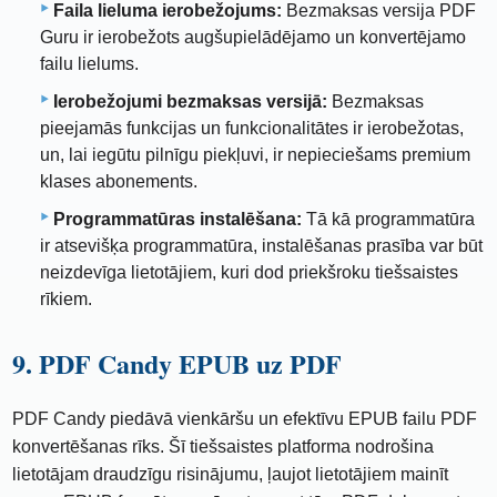
Faila lieluma ierobežojums:
Bezmaksas versija PDF
Guru ir ierobežots augšupielādējamo un konvertējamo
failu lielums.
Ierobežojumi bezmaksas versijā:
Bezmaksas
pieejamās funkcijas un funkcionalitātes ir ierobežotas,
un, lai iegūtu pilnīgu piekļuvi, ir nepieciešams premium
klases abonements.
Programmatūras instalēšana:
Tā kā programmatūra
ir atsevišķa programmatūra, instalēšanas prasība var būt
neizdevīga lietotājiem, kuri dod priekšroku tiešsaistes
rīkiem.
9. PDF Candy EPUB uz PDF
PDF Candy piedāvā vienkāršu un efektīvu EPUB failu PDF
konvertēšanas rīks. Šī tiešsaistes platforma nodrošina
lietotājam draudzīgu risinājumu, ļaujot lietotājiem mainīt