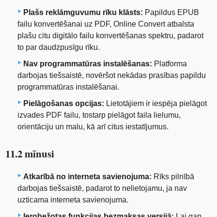
Plašs reklāmguvumu rīku klāsts:
Papildus EPUB
failu konvertēšanai uz PDF, Online Convert atbalsta
plašu citu digitālo failu konvertēšanas spektru, padarot
to par daudzpusīgu rīku.
Nav programmatūras instalēšanas:
Platforma
darbojas tiešsaistē, novēršot nekādas prasības papildu
programmatūras instalēšanai.
Pielāgošanas opcijas:
Lietotājiem ir iespēja pielāgot
izvades PDF failu, tostarp pielāgot faila lielumu,
orientāciju un malu, kā arī citus iestatījumus.
11.2 mīnusi
Atkarībā no interneta savienojuma:
Rīks pilnībā
darbojas tiešsaistē, padarot to nelietojamu, ja nav
uzticama interneta savienojuma.
Ierobežotas funkcijas bezmaksas versijā:
Lai gan