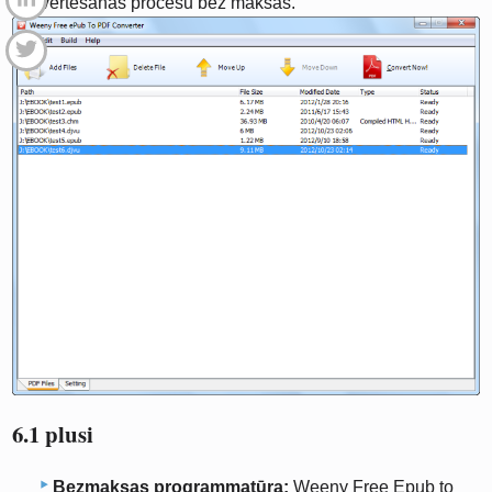
konvertēšanas procesu bez maksas.
6.1 plusi
Bezmaksas programmatūra:
Weeny Free Epub to