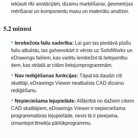
iekļauti rīki anotācijām, dizainu marķēšanai, ģeometrijas
mērīšanai un komponentu masu un materiālu analīzei.
5.2 mīnusi
Ierobežota failu saderība:
Lai gan tas piedāvā plašu
failu atbalstu, tas galvenokārt ir vērsts uz SolidWorks un
eDrawings failiem, kas varētu ierobežot tā lietojamību
tiem, kas strādā ar citām lietojumprogrammām.
Nav rediģēšanas funkcijas:
Tāpat kā daudzi citi
skatītāji, eDrawings Viewer neatbalsta CAD dizainu
rediģēšanu.
Nepieciešama lejupielāde:
Atšķirībā no dažiem citiem
CAD skatītājiem, eDrawings Viewer ir nepieciešama
programmatūras lejupielāde, nevis tā ir pieejama,
izmantojot tīmekļa pārlūkprogrammu.