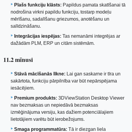
Plašs funkciju klāsts:
Papildus pamata skatīšanai tā
nodrošina virkni papildu funkciju, tostarp modeļu
mērīšanu, sadalīšanu griezumos, anotēšanu un
salīdzināšanu.
Integrācijas iespējas:
Tas nemanāmi integrējas ar
dažādām PLM, ERP un citām sistēmām.
11.2 mīnusi
Stāvā mācīšanās līkne:
Lai gan saskarne ir tīra un
sakārtota, funkciju pārpilnība var būt nepārspējama
iesācējiem.
Premium produkts:
3DViewStation Desktop Viewer
nav bezmaksas un nepiedāvā bezmaksas
izmēģinājuma versiju, kas dažiem potenciālajiem
lietotājiem varētu būt ierobežojums.
Smaga programmatūra:
Tā ir diezgan liela