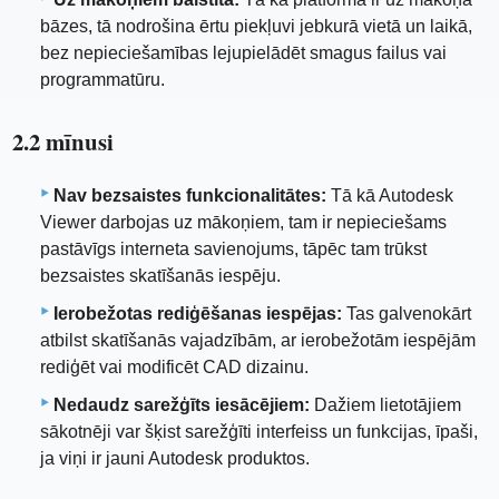
bāzes, tā nodrošina ērtu piekļuvi jebkurā vietā un laikā,
bez nepieciešamības lejupielādēt smagus failus vai
programmatūru.
2.2 mīnusi
Nav bezsaistes funkcionalitātes:
Tā kā Autodesk
Viewer darbojas uz mākoņiem, tam ir nepieciešams
pastāvīgs interneta savienojums, tāpēc tam trūkst
bezsaistes skatīšanās iespēju.
Ierobežotas rediģēšanas iespējas:
Tas galvenokārt
atbilst skatīšanās vajadzībām, ar ierobežotām iespējām
rediģēt vai modificēt CAD dizainu.
Nedaudz sarežģīts iesācējiem:
Dažiem lietotājiem
sākotnēji var šķist sarežģīti interfeiss un funkcijas, īpaši,
ja viņi ir jauni Autodesk produktos.