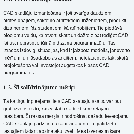
CAD skatītāju izmantošana ir ļoti svarīga daudziem
profesionāļiem, sākot no arhitektiem, inženieriem, produktu
dizaineriem līdz studentiem, kā arī hobijiem. Tie piedāvā
pieejamu veidu, kā atvērt, skatīt un dažreiz pat rediģēt CAD
failus, neprasot oriģinālo dizaina programmatūru. Tas
izrādās izdevīgi situācijās, kad ir jāizpēta modelis, jānovērtē
mērījumi un jāsadarbojas ar citiem, neiejaucoties faktiskajā
projektēšanā vai investējot augstākās klases CAD
programmatūrā.
1.2. Šī salīdzinājuma mērķi
Tā kā tirgū ir pieejams liels CAD skatītāju skaits, var būt
grūti izvēlēties to, kas vislabāk atbilst konkrētajām
prasībām. Šī raksta mērķis ir nodrošināt dažādu ievērojamu
CAD skatītāju padziļinātu salīdzinājumu, lai palīdzētu
lasītājiem izdarīt apzinātāku izvēli. Mēs izvērtēsim katra