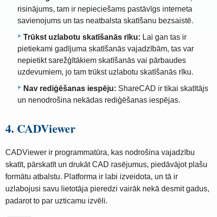
risinājums, tam ir nepieciešams pastāvīgs interneta
savienojums un tas neatbalsta skatīšanu bezsaistē.
Trūkst uzlabotu skatīšanās rīku:
Lai gan tas ir
pietiekami gadījuma skatīšanās vajadzībām, tas var
nepietikt sarežģītākiem skatīšanās vai pārbaudes
uzdevumiem, jo ​​​​tam trūkst uzlabotu skatīšanās rīku.
Nav rediģēšanas iespēju:
ShareCAD ir tikai skatītājs
un nenodrošina nekādas rediģēšanas iespējas.
4. CADViewer
CADViewer ir programmatūra, kas nodrošina vajadzību
skatīt, pārskatīt un drukāt CAD rasējumus, piedāvājot plašu
formātu atbalstu. Platforma ir labi izveidota, un tā ir
uzlabojusi savu lietotāja pieredzi vairāk nekā desmit gadus,
padarot to par uzticamu izvēli.