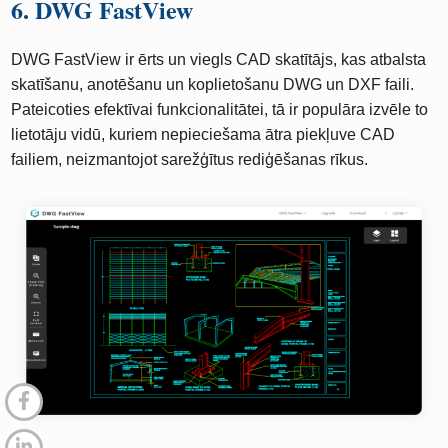
6. DWG FastView
DWG FastView ir ērts un viegls CAD skatītājs, kas atbalsta
skatīšanu, anotēšanu un koplietošanu DWG un DXF faili.
Pateicoties efektīvai funkcionalitātei, tā ir populāra izvēle to
lietotāju vidū, kuriem nepieciešama ātra piekļuve CAD
failiem, neizmantojot sarežģītus rediģēšanas rīkus.