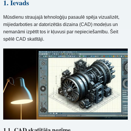
1. Ievads
Mūsdienu straujajā tehnoloģiju pasaulē spēja vizualizēt,
mijiedarboties ar datorizētās dizaina (CAD) modeļus un
nemanāmi izpētīt tos ir kļuvusi par nepieciešamību. Šeit
spēlē CAD skatītāji.
1.1. CAD skatītāja nozīme