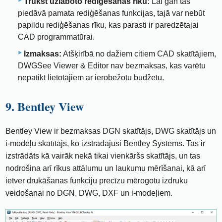
Trūkst uzlaboto rediģēšanas rīku:
Lai gan tas
piedāvā pamata rediģēšanas funkcijas, tajā var nebūt
papildu rediģēšanas rīku, kas parasti ir paredzētajai
CAD programmatūrai.
Izmaksas:
Atšķirībā no dažiem citiem CAD skatītājiem,
DWGSee Viewer & Editor nav bezmaksas, kas varētu
nepatikt lietotājiem ar ierobežotu budžetu.
9. Bentley View
Bentley View ir bezmaksas DGN skatītājs, DWG skatītājs un
i-modeļu skatītājs, ko izstrādājusi Bentley Systems. Tas ir
izstrādāts kā vairāk nekā tikai vienkāršs skatītājs, un tas
nodrošina arī rīkus attālumu un laukumu mērīšanai, kā arī
ietver drukāšanas funkciju precīzu mērogotu izdruku
veidošanai no DGN, DWG, DXF un i-modeļiem.