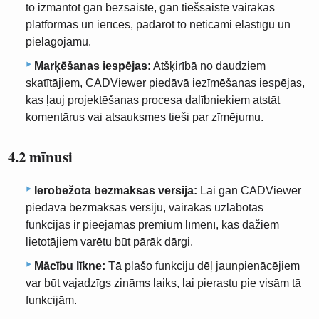
to izmantot gan bezsaistē, gan tiešsaistē vairākās
platformās un ierīcēs, padarot to neticami elastīgu un
pielāgojamu.
Marķēšanas iespējas:
Atšķirībā no daudziem
skatītājiem, CADViewer piedāvā iezīmēšanas iespējas,
kas ļauj projektēšanas procesa dalībniekiem atstāt
komentārus vai atsauksmes tieši par zīmējumu.
4.2 mīnusi
Ierobežota bezmaksas versija:
Lai gan CADViewer
piedāvā bezmaksas versiju, vairākas uzlabotas
funkcijas ir pieejamas premium līmenī, kas dažiem
lietotājiem varētu būt pārāk dārgi.
Mācību līkne:
Tā plašo funkciju dēļ jaunpienācējiem
var būt vajadzīgs zināms laiks, lai pierastu pie visām tā
funkcijām.