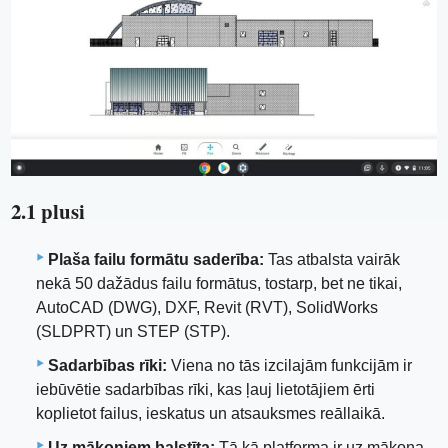
2.1 plusi
Plaša failu formātu saderība:
Tas atbalsta vairāk
nekā 50 dažādus failu formātus, tostarp, bet ne tikai,
AutoCAD (DWG), DXF, Revit (RVT), SolidWorks
(SLDPRT) un STEP (STP).
Sadarbības rīki:
Viena no tās izcilajām funkcijām ir
iebūvētie sadarbības rīki, kas ļauj lietotājiem ērti
koplietot failus, ieskatus un atsauksmes reāllaikā.
Uz mākoņiem balstīta:
Tā kā platforma ir uz mākoņa