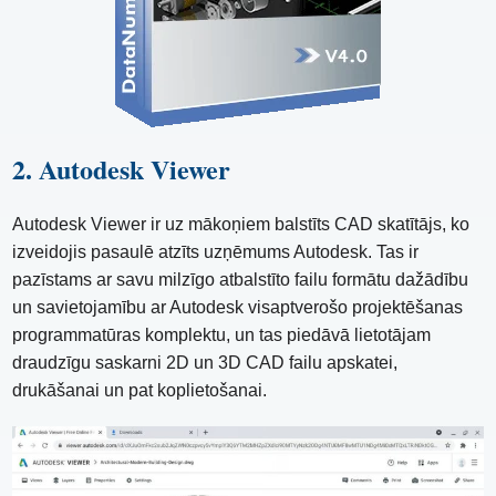
2. Autodesk Viewer
Autodesk Viewer ir uz mākoņiem balstīts CAD skatītājs, ko
izveidojis pasaulē atzīts uzņēmums Autodesk. Tas ir
pazīstams ar savu milzīgo atbalstīto failu formātu dažādību
un savietojamību ar Autodesk visaptverošo projektēšanas
programmatūras komplektu, un tas piedāvā lietotājam
draudzīgu saskarni 2D un 3D CAD failu apskatei,
drukāšanai un pat koplietošanai.