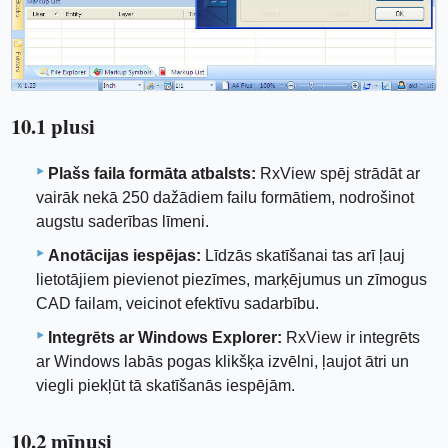
10.1 plusi
Plašs faila formāta atbalsts:
RxView spēj strādāt ar
vairāk nekā 250 dažādiem failu formātiem, nodrošinot
augstu saderības līmeni.
Anotācijas iespējas:
Līdzās skatīšanai tas arī ļauj
lietotājiem pievienot piezīmes, marķējumus un zīmogus
CAD failam, veicinot efektīvu sadarbību.
Integrēts ar Windows Explorer:
RxView ir integrēts
ar Windows labās pogas klikšķa izvēlni, ļaujot ātri un
viegli piekļūt tā skatīšanās iespējām.
10.2 mīnusi