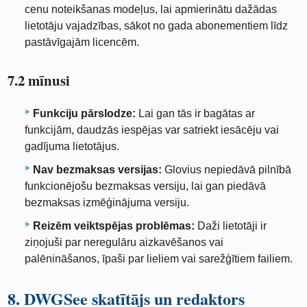
cenu noteikšanas modeļus, lai apmierinātu dažādas
lietotāju vajadzības, sākot no gada abonementiem līdz
pastāvīgajām licencēm.
7.2 mīnusi
Funkciju pārslodze:
Lai gan tās ir bagātas ar
funkcijām, daudzās iespējas var satriekt iesācēju vai
gadījuma lietotājus.
Nav bezmaksas versijas:
Glovius nepiedāvā pilnībā
funkcionējošu bezmaksas versiju, lai gan piedāvā
bezmaksas izmēģinājuma versiju.
Reizēm veiktspējas problēmas:
Daži lietotāji ir
ziņojuši par neregulāru aizkavēšanos vai
palēnināšanos, īpaši par lieliem vai sarežģītiem failiem.
8. DWGSee skatītājs un redaktors