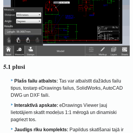
5.1 plusi
Plašs failu atbalsts:
Tas var atbalstīt dažādus failu
tipus, tostarp eDrawings failus, SolidWorks, AutoCAD
DWG un DXF faili.
Interaktīvā apskate:
eDrawings Viewer ļauj
lietotājiem skatīt modeļus 1:1 mērogā un dinamiski
pagriezt tos.
Jaudīgs rīku komplekts:
Papildus skatīšanai tajā ir