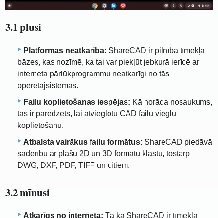
3.1 plusi
Platformas neatkarība:
ShareCAD ir pilnībā tīmekļa
bāzes, kas nozīmē, ka tai var piekļūt jebkurā ierīcē ar
interneta pārlūkprogrammu neatkarīgi no tās
operētājsistēmas.
Failu koplietošanas iespējas:
Kā norāda nosaukums,
tas ir paredzēts, lai atvieglotu CAD failu vieglu
koplietošanu.
Atbalsta vairākus failu formātus:
ShareCAD piedāvā
saderību ar plašu 2D un 3D formātu klāstu, tostarp
DWG, DXF, PDF, TIFF un citiem.
3.2 mīnusi
Atkarīgs no interneta:
Tā kā ShareCAD ir tīmekļa