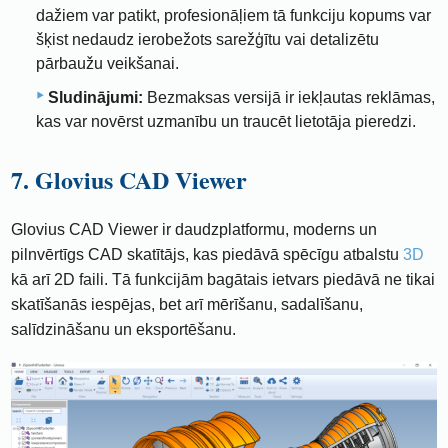
dažiem var patikt, profesionāļiem tā funkciju kopums var
šķist nedaudz ierobežots sarežģītu vai detalizētu
pārbaužu veikšanai.
Sludinājumi:
Bezmaksas versijā ir iekļautas reklāmas,
kas var novērst uzmanību un traucēt lietotāja pieredzi.
7. Glovius CAD Viewer
Glovius CAD Viewer ir daudzplatformu, moderns un
pilnvērtīgs CAD skatītājs, kas piedāvā spēcīgu atbalstu
3D
kā arī 2D faili. Tā funkcijām bagātais ietvars piedāvā ne tikai
skatīšanās iespējas, bet arī mērīšanu, sadalīšanu,
salīdzināšanu un eksportēšanu.