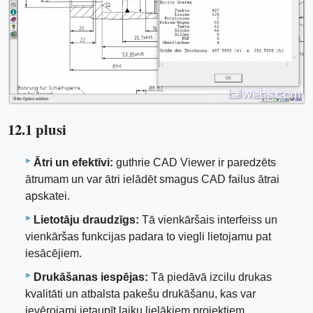
12.1 plusi
Ātri un efektīvi:
guthrie CAD Viewer ir paredzēts
ātrumam un var ātri ielādēt smagus CAD failus ātrai
apskatei.
Lietotāju draudzīgs:
Tā vienkāršais interfeiss un
vienkāršas funkcijas padara to viegli lietojamu pat
iesācējiem.
Drukāšanas iespējas:
Tā piedāvā izcilu drukas
kvalitāti un atbalsta pakešu drukāšanu, kas var
ievērojami ietaupīt laiku lielākiem projektiem.