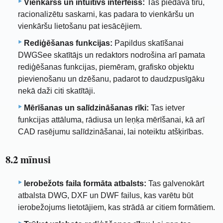
Vienkāršs un intuitīvs interfeiss:
Tas piedāvā tīru,
racionalizētu saskarni, kas padara to vienkāršu un
vienkāršu lietošanu pat iesācējiem.
Rediģēšanas funkcijas:
Papildus skatīšanai
DWGSee skatītājs un redaktors nodrošina arī pamata
rediģēšanas funkcijas, piemēram, grafisko objektu
pievienošanu un dzēšanu, padarot to daudzpusīgāku
nekā daži citi skatītāji.
Mērīšanas un salīdzināšanas rīki:
Tas ietver
funkcijas attāluma, rādiusa un leņķa mērīšanai, kā arī
CAD rasējumu salīdzināšanai, lai noteiktu atšķirības.
8.2 mīnusi
Ierobežots faila formāta atbalsts:
Tas galvenokārt
atbalsta DWG, DXF un DWF failus, kas varētu būt
ierobežojums lietotājiem, kas strādā ar citiem formātiem.