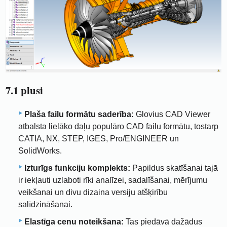
7.1 plusi
Plaša failu formātu saderība:
Glovius CAD Viewer
atbalsta lielāko daļu populāro CAD failu formātu, tostarp
CATIA, NX, STEP, IGES, Pro/ENGINEER un
SolidWorks.
Izturīgs funkciju komplekts:
Papildus skatīšanai tajā
ir iekļauti uzlaboti rīki analīzei, sadalīšanai, mērījumu
veikšanai un divu dizaina versiju atšķirību
salīdzināšanai.
Elastīga cenu noteikšana:
Tas piedāvā dažādus