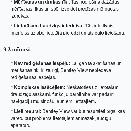
Mērīšanas un drukas rīki:
Tas nodrošina dažādus
mērīšanas rīkus un spēj izveidot precīzas mērogotas
izdrukas.
Lietotājam draudzīgs interfeiss:
Tās intuitīvais
interfeiss uzlabo lietotāja pieredzi un atvieglo lietošanu.
9.2 mīnusi
Nav rediģēšanas iespēju:
Lai gan tā skatīšanas un
mērīšanas rīki ir izturīgi, Bentley View nepiedāvā
rediģēšanas iespējas.
Komplekss iesācējiem:
Neskatoties uz lietotājam
draudzīgo saskarni, funkciju pārpilnība var padarīt
navigāciju mulsinošu jauniem lietotājiem.
Lieli resursi:
Bentley View var būt resursietilpīgs, kas
varētu būt problēma lietotājiem ar mazāk jaudīgu
aparatūru.