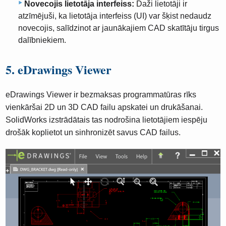
Novecojis lietotāja interfeiss:
Daži lietotāji ir
atzīmējuši, ka lietotāja interfeiss (UI) var šķist nedaudz
novecojis, salīdzinot ar jaunākajiem CAD skatītāju tirgus
dalībniekiem.
5. eDrawings Viewer
eDrawings Viewer ir bezmaksas programmatūras rīks
vienkāršai 2D un 3D CAD failu apskatei un drukāšanai.
SolidWorks izstrādātais tas nodrošina lietotājiem iespēju
drošāk koplietot un sinhronizēt savus CAD failus.