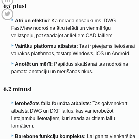
6.1 plusi
Ātri un efektīvi:
Kā norāda nosaukums, DWG
FastView nodrošina ātru ielādi un vienmērīgu
veiktspēju, pat strādājot ar lieliem CAD failiem.
Vairāku platformu atbalsts:
Tas ir pieejams lietošanai
vairākās platformās, tostarp Windows, iOS un Android.
Anotēt un mērīt:
Papildus skatīšanai tas nodrošina
pamata anotāciju un mērīšanas rīkus.
6.2 mīnusi
Ierobežots faila formāta atbalsts:
Tas galvenokārt
atbalsta DWG un DXF failus, kas var ierobežot
lietojamību lietotājiem, kuri strādā ar citiem failu
formātiem.
Barebone funkciju komplekts:
Lai gan tā vienkāršība