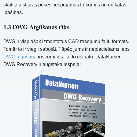
skatītāja stiprās puses, iespējamos trūkumus un unikālās
īpašības.
1.3 DWG Atgūšanas rīks
DWG ir visplašāk izmantotais CAD rasējumu failu formāts.
Tomēr to ir viegli sabojāt. Tāpēc jums ir nepieciešams labs
DWG atgūšana
instruments, lai to risinātu. DataNumen
DWG Recovery ir augstākā iespēja: