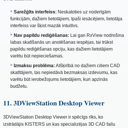
Sarežģīts interfeiss:
Neskatoties uz noderīgām
funkcijām, dažiem lietotājiem, īpaši iesācējiem, lietotāja
interfeiss var šķist mazāk intuitīvs.
Nav papildu rediģēšanas:
Lai gan RxView nodrošina
labas skatīšanās un anotēšanas iespējas, tai trūkst
papildu rediģēšanas opciju, kas dažiem lietotājiem
varētu būt nepieciešamas.
Izmaksu problēma:
Atšķirībā no dažiem citiem CAD
skatītājiem, tas nepiedāvā bezmaksas izdevumu, kas
varētu būt ierobežojums lietotājiem, kuri apzinās
budžetu.
11. 3DViewStation Desktop Viewer
3DViewStation Desktop Viewer ir spēcīgs rīks, ko
izstrādājis KISTERS un kas specializējas 3D CAD failu