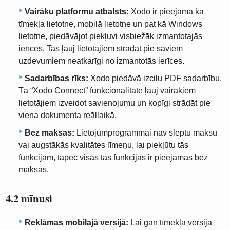
Vairāku platformu atbalsts:
Xodo ir pieejama kā
tīmekļa lietotne, mobilā lietotne un pat kā Windows
lietotne, piedāvājot piekļuvi visbiežāk izmantotajās
ierīcēs. Tas ļauj lietotājiem strādāt pie saviem
uzdevumiem neatkarīgi no izmantotās ierīces.
Sadarbības rīks:
Xodo piedāvā izcilu PDF sadarbību.
Tā “Xodo Connect” funkcionalitāte ļauj vairākiem
lietotājiem izveidot savienojumu un kopīgi strādāt pie
viena dokumenta reāllaikā.
Bez maksas:
Lietojumprogrammai nav slēptu maksu
vai augstākās kvalitātes līmeņu, lai piekļūtu tās
funkcijām, tāpēc visas tās funkcijas ir pieejamas bez
maksas.
4.2 mīnusi
Reklāmas mobilajā versijā:
Lai gan tīmekļa versijā