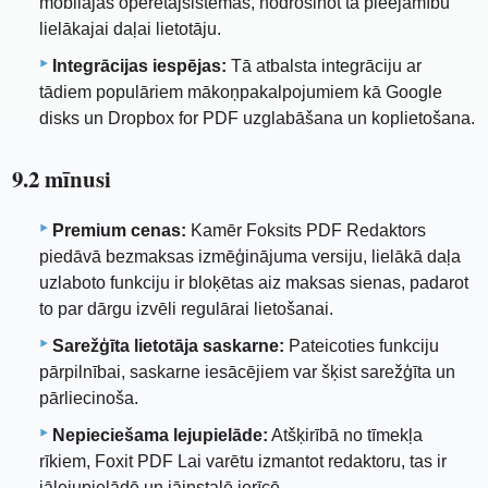
mobilajās operētājsistēmās, nodrošinot tā pieejamību
lielākajai daļai lietotāju.
Integrācijas iespējas:
Tā atbalsta integrāciju ar
tādiem populāriem mākoņpakalpojumiem kā Google
disks un Dropbox for PDF uzglabāšana un koplietošana.
9.2 mīnusi
Premium cenas:
Kamēr Foksits PDF Redaktors
piedāvā bezmaksas izmēģinājuma versiju, lielākā daļa
uzlaboto funkciju ir bloķētas aiz maksas sienas, padarot
to par dārgu izvēli regulārai lietošanai.
Sarežģīta lietotāja saskarne:
Pateicoties funkciju
pārpilnībai, saskarne iesācējiem var šķist sarežģīta un
pārliecinoša.
Nepieciešama lejupielāde:
Atšķirībā no tīmekļa
rīkiem, Foxit PDF Lai varētu izmantot redaktoru, tas ir
jālejupielādē un jāinstalē ierīcē.