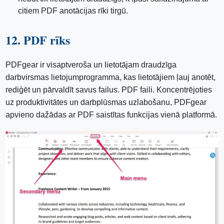
citiem PDF anotācijas rīki tirgū.
12. PDF rīks
PDFgear ir visaptveroša un lietotājam draudzīga
darbvirsmas lietojumprogramma, kas lietotājiem ļauj anotēt,
rediģēt un pārvaldīt savus failus. PDF faili. Koncentrējoties
uz produktivitātes un darbplūsmas uzlabošanu, PDFgear
apvieno dažādas ar PDF saistītas funkcijas vienā platformā.