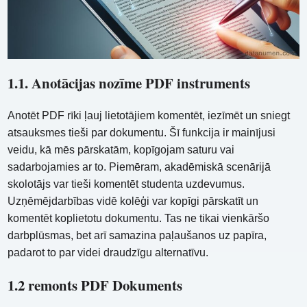
1.1. Anotācijas nozīme PDF instruments
Anotēt PDF rīki ļauj lietotājiem komentēt, iezīmēt un sniegt
atsauksmes tieši par dokumentu. Šī funkcija ir mainījusi
veidu, kā mēs pārskatām, kopīgojam saturu vai
sadarbojamies ar to. Piemēram, akadēmiskā scenārijā
skolotājs var tieši komentēt studenta uzdevumus.
Uzņēmējdarbības vidē kolēģi var kopīgi pārskatīt un
komentēt koplietotu dokumentu. Tas ne tikai vienkāršo
darbplūsmas, bet arī samazina paļaušanos uz papīra,
padarot to par videi draudzīgu alternatīvu.
1.2 remonts PDF Dokuments