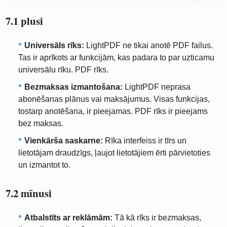
7.1 plusi
Universāls rīks:
LightPDF ne tikai anotē PDF failus.
Tas ir aprīkots ar funkcijām, kas padara to par uzticamu
universālu rīku. PDF rīks.
Bezmaksas izmantošana:
LightPDF neprasa
abonēšanas plānus vai maksājumus. Visas funkcijas,
tostarp anotēšana, ir pieejamas. PDF rīks ir pieejams
bez maksas.
Vienkārša saskarne:
Rīka interfeiss ir tīrs un
lietotājam draudzīgs, ļaujot lietotājiem ērti pārvietoties
un izmantot to.
7.2 mīnusi
Atbalstīts ar reklāmām:
Tā kā rīks ir bezmaksas,