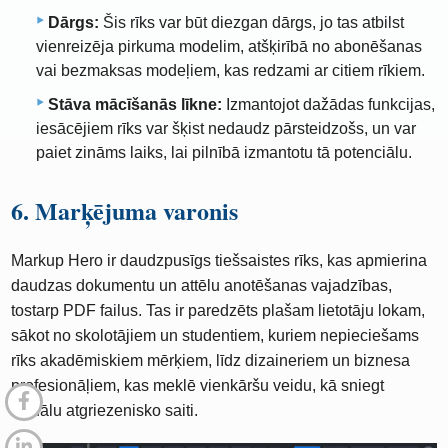
Dārgs:
Šis rīks var būt diezgan dārgs, jo tas atbilst
vienreizēja pirkuma modelim, atšķirībā no abonēšanas
vai bezmaksas modeļiem, kas redzami ar citiem rīkiem.
Stāva mācīšanās līkne:
Izmantojot dažādas funkcijas,
iesācējiem rīks var šķist nedaudz pārsteidzošs, un var
paiet zināms laiks, lai pilnībā izmantotu tā potenciālu.
6. Marķējuma varonis
Markup Hero ir daudzpusīgs tiešsaistes rīks, kas apmierina
daudzas dokumentu un attēlu anotēšanas vajadzības,
tostarp PDF failus. Tas ir paredzēts plašam lietotāju lokam,
sākot no skolotājiem un studentiem, kuriem nepieciešams
rīks akadēmiskiem mērķiem, līdz dizaineriem un biznesa
profesionāļiem, kas meklē vienkāršu veidu, kā sniegt
vizuālu atgriezenisko saiti.