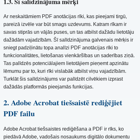
1.3. Šī salīdzinājuma mērķi
Ar neskaitāmiem PDF anotācijas rīki, kas pieejami tirgū,
pareizā izvēle var būt smags uzdevums. Katram rīkam ir
savas stiprās un vājās puses, un tas atbilst dažādu lietotāju
dažādām vajadzībām. Šī salīdzinājuma galvenais mērķis ir
sniegt padziļinātu topa analīzi PDF anotācijas rīki to
funkcionalitātes, lietošanas vienkāršības un saderības ziņā.
Tas palīdzēs potenciālajiem lietotājiem pieņemt apzinātu
lēmumu par to, kuri rīki vislabāk atbilst viņu vajadzībām.
Turklāt šis salīdzinājums var palīdzēt cilvēkiem izprast
dažādās platformās pieejamās funkcijas.
2. Adobe Acrobat tiešsaistē rediģējiet
PDF failu
Adobe Acrobat tiešsaistes rediģēšana a PDF ir rīks, ko
piedāvā Adobe, vadošais nosaukums digitālo dokumentu