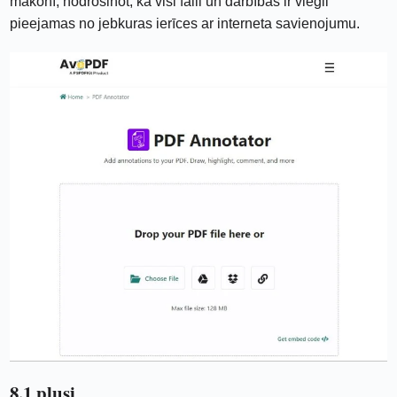
mākonī, nodrošinot, ka visi faili un darbības ir viegli
pieejamas no jebkuras ierīces ar interneta savienojumu.
8.1 plusi