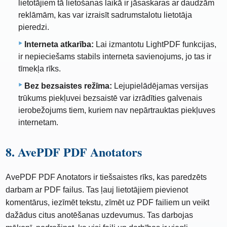
lietotājiem tā lietošanas laikā ir jāsaskaras ar daudzām
reklāmām, kas var izraisīt sadrumstalotu lietotāja
pieredzi.
Interneta atkarība:
Lai izmantotu LightPDF funkcijas,
ir nepieciešams stabils interneta savienojums, jo tas ir
tīmekļa rīks.
Bez bezsaistes režīma:
Lejupielādējamas versijas
trūkums piekļuvei bezsaistē var izrādīties galvenais
ierobežojums tiem, kuriem nav nepārtrauktas piekļuves
internetam.
8. AvePDF PDF Anotators
AvePDF PDF Anotators ir tiešsaistes rīks, kas paredzēts
darbam ar PDF failus. Tas ļauj lietotājiem pievienot
komentārus, iezīmēt tekstu, zīmēt uz PDF failiem un veikt
dažādus citus anotēšanas uzdevumus. Tas darbojas