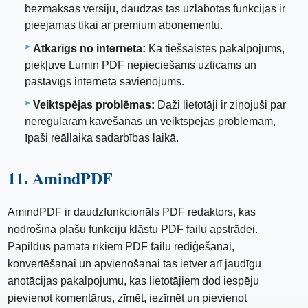
bezmaksas versiju, daudzas tās uzlabotās funkcijas ir
pieejamas tikai ar premium abonementu.
Atkarīgs no interneta:
Kā tiešsaistes pakalpojums,
piekļuve Lumin PDF nepieciešams uzticams un
pastāvīgs interneta savienojums.
Veiktspējas problēmas:
Daži lietotāji ir ziņojuši par
neregulārām kavēšanās un veiktspējas problēmām,
īpaši reāllaika sadarbības laikā.
11. AmindPDF
AmindPDF ir daudzfunkcionāls PDF redaktors, kas
nodrošina plašu funkciju klāstu PDF failu apstrādei.
Papildus pamata rīkiem PDF failu rediģēšanai,
konvertēšanai un apvienošanai tas ietver arī jaudīgu
anotācijas pakalpojumu, kas lietotājiem dod iespēju
pievienot komentārus, zīmēt, iezīmēt un pievienot