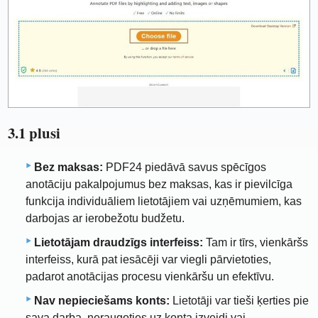
3.1 plusi
Bez maksas:
PDF24 piedāvā savus spēcīgos
anotāciju pakalpojumus bez maksas, kas ir pievilcīga
funkcija individuāliem lietotājiem vai uzņēmumiem, kas
darbojas ar ierobežotu budžetu.
Lietotājam draudzīgs interfeiss:
Tam ir tīrs, vienkāršs
interfeiss, kurā pat iesācēji var viegli pārvietoties,
padarot anotācijas procesu vienkāršu un efektīvu.
Nav nepieciešams konts:
Lietotāji var tieši ķerties pie
sava darba, neraugoties uz konta izveidi vai