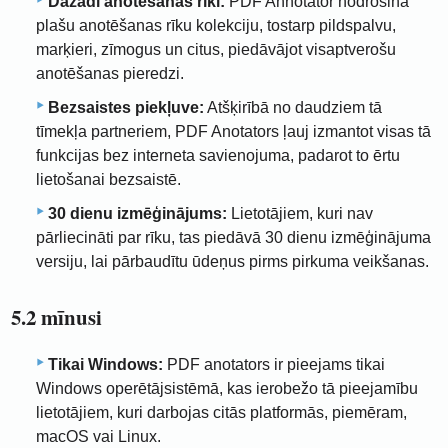
Dažādi anotēšanas rīki:
PDF Annotator nodrošina
plašu anotēšanas rīku kolekciju, tostarp pildspalvu,
marķieri, zīmogus un citus, piedāvājot visaptverošu
anotēšanas pieredzi.
Bezsaistes piekļuve:
Atšķirībā no daudziem tā
tīmekļa partneriem, PDF Anotators ļauj izmantot visas tā
funkcijas bez interneta savienojuma, padarot to ērtu
lietošanai bezsaistē.
30 dienu izmēģinājums:
Lietotājiem, kuri nav
pārliecināti par rīku, tas piedāvā 30 dienu izmēģinājuma
versiju, lai pārbaudītu ūdeņus pirms pirkuma veikšanas.
5.2 mīnusi
Tikai Windows:
PDF anotators ir pieejams tikai
Windows operētājsistēmā, kas ierobežo tā pieejamību
lietotājiem, kuri darbojas citās platformās, piemēram,
macOS vai Linux.