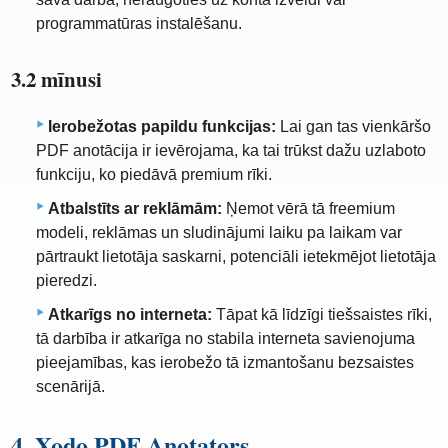
programmatūras instalēšanu.
3.2 mīnusi
Ierobežotas papildu funkcijas:
Lai gan tas vienkāršo
PDF anotācija ir ievērojama, ka tai trūkst dažu uzlaboto
funkciju, ko piedāvā premium rīki.
Atbalstīts ar reklāmām:
Ņemot vērā tā freemium
modeli, reklāmas un sludinājumi laiku pa laikam var
pārtraukt lietotāja saskarni, potenciāli ietekmējot lietotāja
pieredzi.
Atkarīgs no interneta:
Tāpat kā līdzīgi tiešsaistes rīki,
tā darbība ir atkarīga no stabila interneta savienojuma
pieejamības, kas ierobežo tā izmantošanu bezsaistes
scenārijā.
4. Xodo PDF Anotators