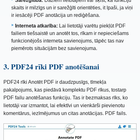
Sarežģītība:
Dažiem lietotājiem var šķist, ka funkciju
skaits ir milzīgs un ir sarežģīti orientēties, it īpaši, ja viņi
ir iesācēji PDF anotācija un rediģēšana.
Interneta atkarība:
Lai lietotāji varētu piekļūt PDF
failiem tiešsaistē un anotēt tos, rīkam ir nepieciešams
funkcionējošs interneta savienojums, tāpēc tas nav
piemērots situācijām bez savienojuma.
3. PDF24 rīki PDF anotēšanai
PDF24 rīki Anotēt PDF ir daudzpusīgs, tīmekļa
pakalpojums, kas piedāvā komplektu PDF rīkus, tostarp
PDF failu anotēšanas funkciju. Tas ir bezmaksas rīks, ko
lietotāji var izmantot, lai efektīvi un vienkārši pievienotu
komentārus, iezīmējumus un citas anotācijas. PDF fails.