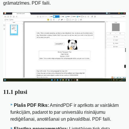
grāmatzīmes. PDF faili.
11.1 plusi
Plašs PDF Rīks:
AmindPDF ir aprīkots ar vairākām
funkcijām, padarot to par universālu risinājumu
rediģēšanai, anotēšanai un pārvaldībai. PDF faili.
Elastīga programmatūra:
Lietotājiem tiek dota