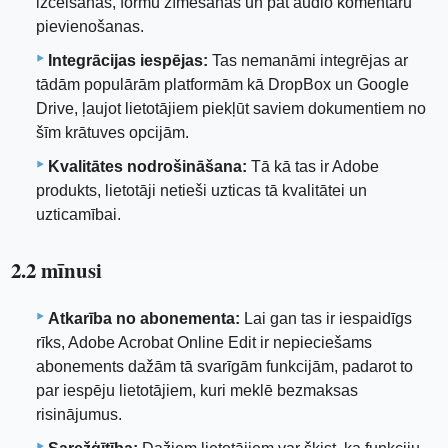
izcelšanas, formu zīmēšanas un pat audio komentāru
pievienošanas.
Integrācijas iespējas:
Tas nemanāmi integrējas ar
tādām populārām platformām kā DropBox un Google
Drive, ļaujot lietotājiem piekļūt saviem dokumentiem no
šīm krātuves opcijām.
Kvalitātes nodrošināšana:
Tā kā tas ir Adobe
produkts, lietotāji netieši uzticas tā kvalitātei un
uzticamībai.
2.2 mīnusi
Atkarība no abonementa:
Lai gan tas ir iespaidīgs
rīks, Adobe Acrobat Online Edit ir nepieciešams
abonements dažām tā svarīgām funkcijām, padarot to
par iespēju lietotājiem, kuri meklē bezmaksas
risinājumus.