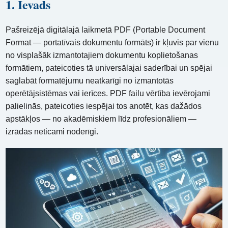
1. Ievads
Pašreizējā digitālajā laikmetā PDF (Portable Document
Format — portatīvais dokumentu formāts) ir kļuvis par vienu
no visplašāk izmantotajiem dokumentu koplietošanas
formātiem, pateicoties tā universālajai saderībai un spējai
saglabāt formatējumu neatkarīgi no izmantotās
operētājsistēmas vai ierīces. PDF failu vērtība ievērojami
palielinās, pateicoties iespējai tos anotēt, kas dažādos
apstākļos — no akadēmiskiem līdz profesionāliem —
izrādās neticami noderīgi.