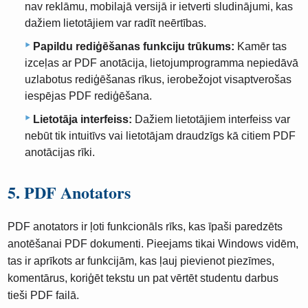
nav reklāmu, mobilajā versijā ir ietverti sludinājumi, kas
dažiem lietotājiem var radīt neērtības.
Papildu rediģēšanas funkciju trūkums:
Kamēr tas
izceļas ar PDF anotācija, lietojumprogramma nepiedāvā
uzlabotus rediģēšanas rīkus, ierobežojot visaptverošas
iespējas PDF rediģēšana.
Lietotāja interfeiss:
Dažiem lietotājiem interfeiss var
nebūt tik intuitīvs vai lietotājam draudzīgs kā citiem PDF
anotācijas rīki.
5. PDF Anotators
PDF anotators ir ļoti funkcionāls rīks, kas īpaši paredzēts
anotēšanai PDF dokumenti. Pieejams tikai Windows vidēm,
tas ir aprīkots ar funkcijām, kas ļauj pievienot piezīmes,
komentārus, koriģēt tekstu un pat vērtēt studentu darbus
tieši PDF failā.