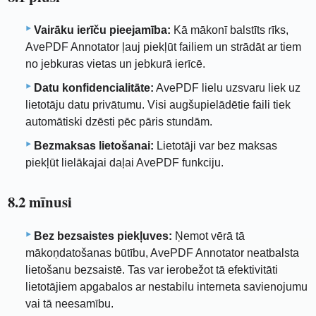
Vairāku ierīču pieejamība:
Kā mākonī balstīts rīks,
AvePDF Annotator ļauj piekļūt failiem un strādāt ar tiem
no jebkuras vietas un jebkurā ierīcē.
Datu konfidencialitāte:
AvePDF lielu uzsvaru liek uz
lietotāju datu privātumu. Visi augšupielādētie faili tiek
automātiski dzēsti pēc pāris stundām.
Bezmaksas lietošanai:
Lietotāji var bez maksas
piekļūt lielākajai daļai AvePDF funkciju.
8.2 mīnusi
Bez bezsaistes piekļuves:
Ņemot vērā tā
mākoņdatošanas būtību, AvePDF Annotator neatbalsta
lietošanu bezsaistē. Tas var ierobežot tā efektivitāti
lietotājiem apgabalos ar nestabilu interneta savienojumu
vai tā neesamību.