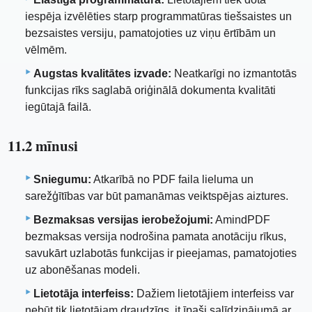
iespēja izvēlēties starp programmatūras tiešsaistes un
bezsaistes versiju, pamatojoties uz viņu ērtībām un
vēlmēm.
Augstas kvalitātes izvade:
Neatkarīgi no izmantotās
funkcijas rīks saglabā oriģinālā dokumenta kvalitāti
iegūtajā failā.
11.2 mīnusi
Sniegumu:
Atkarībā no PDF faila lieluma un
sarežģītības var būt pamanāmas veiktspējas aiztures.
Bezmaksas versijas ierobežojumi:
AmindPDF
bezmaksas versija nodrošina pamata anotāciju rīkus,
savukārt uzlabotās funkcijas ir pieejamas, pamatojoties
uz abonēšanas modeli.
Lietotāja interfeiss:
Dažiem lietotājiem interfeiss var
nebūt tik lietotājam draudzīgs, it īpaši salīdzinājumā ar