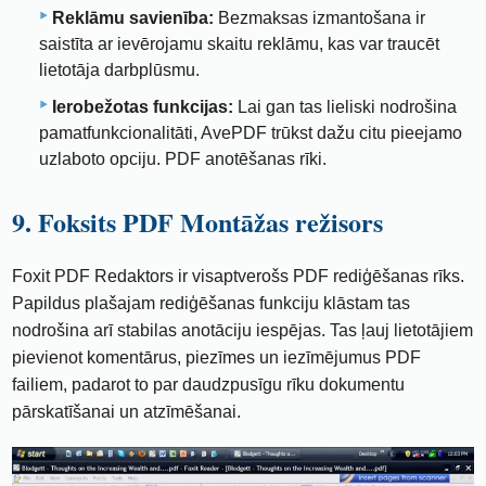
Reklāmu savienība:
Bezmaksas izmantošana ir
saistīta ar ievērojamu skaitu reklāmu, kas var traucēt
lietotāja darbplūsmu.
Ierobežotas funkcijas:
Lai gan tas lieliski nodrošina
pamatfunkcionalitāti, AvePDF trūkst dažu citu pieejamo
uzlaboto opciju. PDF anotēšanas rīki.
9. Foksits PDF Montāžas režisors
Foxit PDF Redaktors ir visaptverošs PDF rediģēšanas rīks.
Papildus plašajam rediģēšanas funkciju klāstam tas
nodrošina arī stabilas anotāciju iespējas. Tas ļauj lietotājiem
pievienot komentārus, piezīmes un iezīmējumus PDF
failiem, padarot to par daudzpusīgu rīku dokumentu
pārskatīšanai un atzīmēšanai.