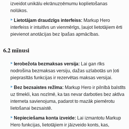
izveidot unikālu ekrānuzņēmumu koplietošanas
nolūkos.
Lietotājam draudzīgs interfeiss:
Markup Hero
interfeiss ir intuitīvs un vienmērīgs, ļaujot lietotājiem ērti
pievienot anotācijas bez īpašas apmācības.
6.2 mīnusi
Ierobežota bezmaksas versija:
Lai gan rīks
nodrošina bezmaksas versiju, dažas uzlabotās un ļoti
pieprasītās funkcijas ir rezervētas maksas versijai.
Bez bezsaistes režīma:
Markup Hero ir pilnībā balstīts
uz tīmekli, kas nozīmē, ka tas nevar darboties bez aktīva
interneta savienojuma, padarot to mazāk piemērotu
lietošanai bezsaistē.
Nepieciešama konta izveide:
Lai izmantotu Markup
Hero funkcijas, lietotājiem ir jāizveido konts, kas,