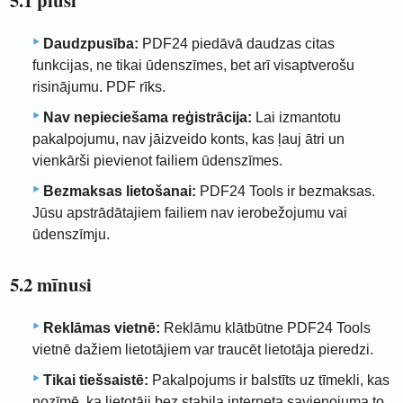
5.1 plusi
Daudzpusība:
PDF24 piedāvā daudzas citas
funkcijas, ne tikai ūdenszīmes, bet arī visaptverošu
risinājumu. PDF rīks.
Nav nepieciešama reģistrācija:
Lai izmantotu
pakalpojumu, nav jāizveido konts, kas ļauj ātri un
vienkārši pievienot failiem ūdenszīmes.
Bezmaksas lietošanai:
PDF24 Tools ir bezmaksas.
Jūsu apstrādātajiem failiem nav ierobežojumu vai
ūdenszīmju.
5.2 mīnusi
Reklāmas vietnē:
Reklāmu klātbūtne PDF24 Tools
vietnē dažiem lietotājiem var traucēt lietotāja pieredzi.
Tikai tiešsaistē:
Pakalpojums ir balstīts uz tīmekli, kas
nozīmē, ka lietotāji bez stabila interneta savienojuma to