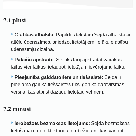
7.1 plusi
Grafikas atbalsts:
Papildus tekstam Sejda atbalsta arī
attēlu ūdenszīmes, sniedzot lietotājiem lielāku elastību
ūdenszīmju dizainā.
Pakešu apstrāde:
Šis rīks ļauj apstrādāt vairākus
failus vienlaikus, ietaupot lietotājam ievērojamu laiku.
Pieejamība galddatoriem un tiešsaistē:
Sejda ir
pieejama gan kā tiešsaistes rīks, gan kā darbvirsmas
versija, kas atbilst dažādu lietotāju vēlmēm.
7.2 mīnusi
Ierobežots bezmaksas lietojums:
Sejda bezmaksas
lietošanai ir noteikti stundu ierobežojumi, kas var būt