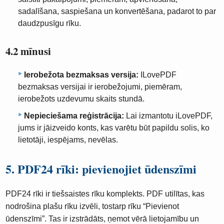
sadalīšana, saspiešana un konvertēšana, padarot to par
daudzpusīgu rīku.
4.2 mīnusi
Ierobežota bezmaksas versija:
ILovePDF
bezmaksas versijai ir ierobežojumi, piemēram,
ierobežots uzdevumu skaits stundā.
Nepieciešama reģistrācija:
Lai izmantotu iLovePDF,
jums ir jāizveido konts, kas varētu būt papildu solis, ko
lietotāji, iespējams, nevēlas.
5. PDF24 rīki: pievienojiet ūdenszīmi
PDF24 rīki ir tiešsaistes rīku komplekts. PDF utilītas, kas
nodrošina plašu rīku izvēli, tostarp rīku “Pievienot
ūdenszīmi”. Tas ir izstrādāts, ņemot vērā lietojamību un