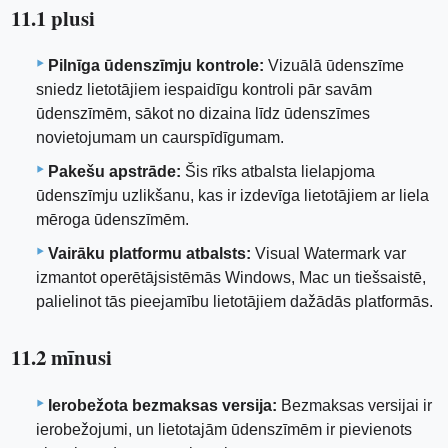
11.1 plusi
Pilnīga ūdenszīmju kontrole:
Vizuālā ūdenszīme
sniedz lietotājiem iespaidīgu kontroli pār savām
ūdenszīmēm, sākot no dizaina līdz ūdenszīmes
novietojumam un caurspīdīgumam.
Pakešu apstrāde:
Šis rīks atbalsta lielapjoma
ūdenszīmju uzlikšanu, kas ir izdevīga lietotājiem ar liela
mēroga ūdenszīmēm.
Vairāku platformu atbalsts:
Visual Watermark var
izmantot operētājsistēmās Windows, Mac un tiešsaistē,
palielinot tās pieejamību lietotājiem dažādās platformās.
11.2 mīnusi
Ierobežota bezmaksas versija:
Bezmaksas versijai ir
ierobežojumi, un lietotajām ūdenszīmēm ir pievienots