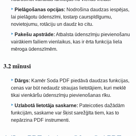
Pielāgošanas opcijas:
Nodrošina daudzas iespējas,
lai pielāgotu ūdenszīmi, tostarp caurspīdīgumu,
novietojumu, rotāciju un daudz ko citu.
Pakešu apstrāde:
Atbalsta ūdenszīmju pievienošanu
vairākiem failiem vienlaikus, kas ir ērta funkcija liela
mēroga ūdenszīmēm.
3.2 mīnusi
Dārgs:
Kamēr Soda PDF piedāvā daudzas funkcijas,
cenas var būt nedaudz straujas lietotājiem, kuri meklē
tikai vienkāršu ūdenszīmju pievienošanas rīku.
Uzlabotā lietotāja saskarne:
Pateicoties dažādām
funkcijām, saskarne var šķist sarežģīta tiem, kas to
nepārzina PDF instrumenti.