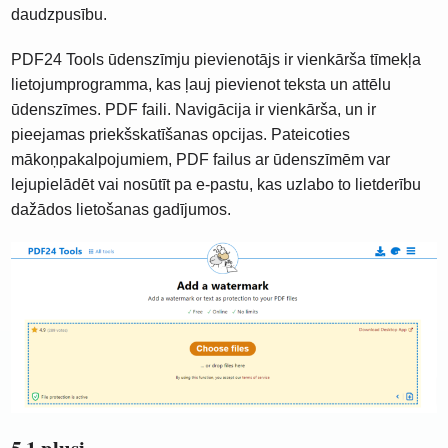
daudzpusību.
PDF24 Tools ūdenszīmju pievienotājs ir vienkārša tīmekļa
lietojumprogramma, kas ļauj pievienot teksta un attēlu
ūdenszīmes. PDF faili. Navigācija ir vienkārša, un ir
pieejamas priekšskatīšanas opcijas. Pateicoties
mākoņpakalpojumiem, PDF failus ar ūdenszīmēm var
lejupielādēt vai nosūtīt pa e-pastu, kas uzlabo to lietderību
dažādos lietošanas gadījumos.