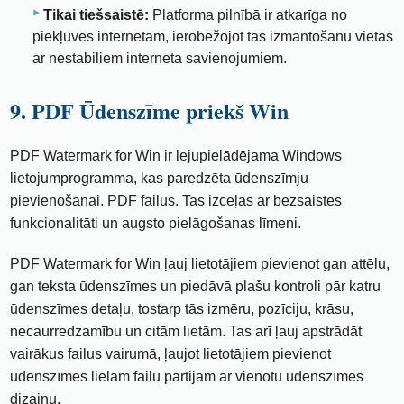
Tikai tiešsaistē:
Platforma pilnībā ir atkarīga no
piekļuves internetam, ierobežojot tās izmantošanu vietās
ar nestabiliem interneta savienojumiem.
9. PDF Ūdenszīme priekš Win
PDF Watermark for Win ir lejupielādējama Windows
lietojumprogramma, kas paredzēta ūdenszīmju
pievienošanai. PDF failus. Tas izceļas ar bezsaistes
funkcionalitāti un augsto pielāgošanas līmeni.
PDF Watermark for Win ļauj lietotājiem pievienot gan attēlu,
gan teksta ūdenszīmes un piedāvā plašu kontroli pār katru
ūdenszīmes detaļu, tostarp tās izmēru, pozīciju, krāsu,
necaurredzamību un citām lietām. Tas arī ļauj apstrādāt
vairākus failus vairumā, ļaujot lietotājiem pievienot
ūdenszīmes lielām failu partijām ar vienotu ūdenszīmes
dizainu.