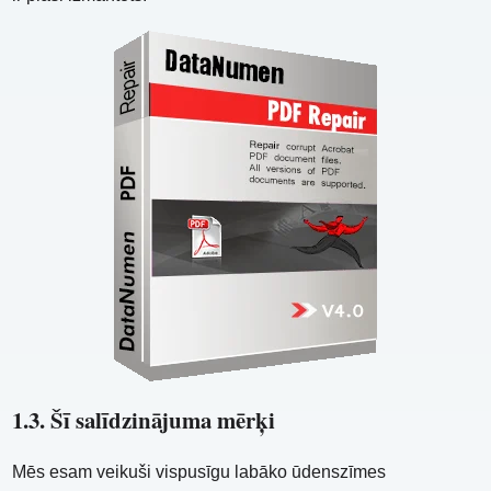
1.3. Šī salīdzinājuma mērķi
Mēs esam veikuši vispusīgu labāko ūdenszīmes