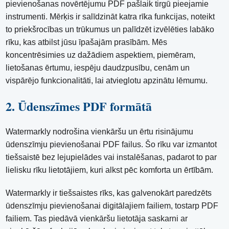
pievienošanas novērtējumu PDF pašlaik tirgū pieejamie
instrumenti. Mērķis ir salīdzināt katra rīka funkcijas, noteikt
to priekšrocības un trūkumus un palīdzēt izvēlēties labāko
rīku, kas atbilst jūsu īpašajām prasībām. Mēs
koncentrēsimies uz dažādiem aspektiem, piemēram,
lietošanas ērtumu, iespēju daudzpusību, cenām un
vispārējo funkcionalitāti, lai atvieglotu apzinātu lēmumu.
2. Ūdenszīmes PDF formātā
Watermarkly nodrošina vienkāršu un ērtu risinājumu
ūdenszīmju pievienošanai PDF failus. Šo rīku var izmantot
tiešsaistē bez lejupielādes vai instalēšanas, padarot to par
lielisku rīku lietotājiem, kuri alkst pēc komforta un ērtībām.
Watermarkly ir tiešsaistes rīks, kas galvenokārt paredzēts
ūdenszīmju pievienošanai digitālajiem failiem, tostarp PDF
failiem. Tas piedāvā vienkāršu lietotāja saskarni ar