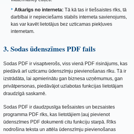
Atkarīgs no interneta:
Tā kā tas ir tiešsaistes rīks, tā
darbībai ir nepieciešams stabils interneta savienojums,
kas var kavēt lietotājus bez uzticamas piekļuves
internetam.
3. Sodas ūdenszīmes PDF fails
Sodas PDF ir visaptverošs, viss vienā PDF risinājums, kas
piedāvā arī uzticamu ūdenszīmju pievienošanas rīku. Tā ir
izstrādāta, lai apmierinātu gan biznesa uzņēmumus, gan
privātpersonas, piedāvājot uzlabotas funkcijas lietotājam
draudzīgā saskarnē.
Sodas PDF ir daudzpusīga tiešsaistes un bezsaistes
programma PDF rīks, kas lietotājiem ļauj pievienot
ūdenszīmes PDF dokumenti citu funkciju starpā. Rīks
nodrošina teksta un attēla ūdenszīmju pievienošanas