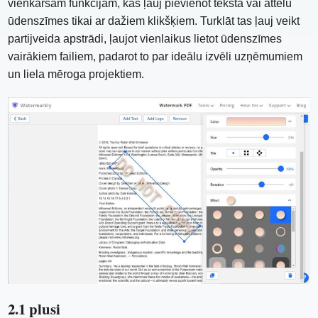
vienkāršām funkcijām, kas ļauj pievienot teksta vai attēlu
ūdenszīmes tikai ar dažiem klikšķiem. Turklāt tas ļauj veikt
partijveida apstrādi, ļaujot vienlaikus lietot ūdenszīmes
vairākiem failiem, padarot to par ideālu izvēli uzņēmumiem
un liela mēroga projektiem.
2.1 plusi