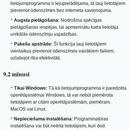
lietojumprogramma ir lejupielādējama, tā ļauj lietotājiem
pievienot ūdenszīmes bez interneta savienojuma.
Augsta pielāgošana:
Nodrošina spēcīgas
pielāgošanas iespējas, lai apmierinātu katra lietotāja
unikālās ūdenszīmju vajadzības.
Pakešu apstrāde:
Šī funkcija ļauj lietotājiem
vienlaikus pievienot ūdenszīmes vairākiem failiem,
uzlabojot rīka efektivitāti.
9.2 mīnusi
Tikai Windows:
Tā kā lietojumprogramma ir paredzēta
operētājsistēmai Windows, tā var nebūt piemērota
lietotājiem ar citām operētājsistēmām, piemēram,
MacOS vai Linux.
Nepieciešama instalēšana:
Programmatūras
instalēšana var būt neērta lietotājiem, kuri dod