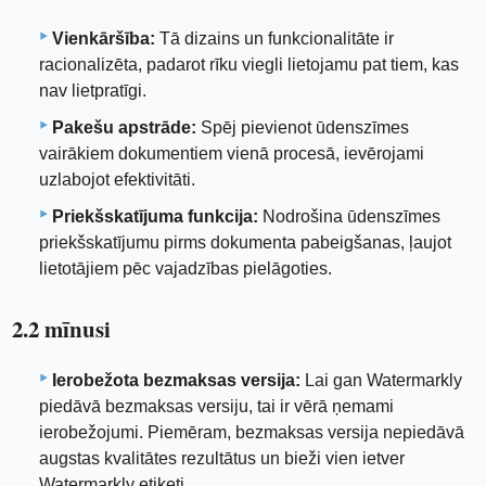
Vienkāršība:
Tā dizains un funkcionalitāte ir
racionalizēta, padarot rīku viegli lietojamu pat tiem, kas
nav lietpratīgi.
Pakešu apstrāde:
Spēj pievienot ūdenszīmes
vairākiem dokumentiem vienā procesā, ievērojami
uzlabojot efektivitāti.
Priekšskatījuma funkcija:
Nodrošina ūdenszīmes
priekšskatījumu pirms dokumenta pabeigšanas, ļaujot
lietotājiem pēc vajadzības pielāgoties.
2.2 mīnusi
Ierobežota bezmaksas versija:
Lai gan Watermarkly
piedāvā bezmaksas versiju, tai ir vērā ņemami
ierobežojumi. Piemēram, bezmaksas versija nepiedāvā
augstas kvalitātes rezultātus un bieži vien ietver
Watermarkly etiķeti.