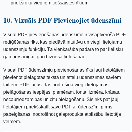
priekšroku viegliem tiešsaistes rīkiem.
10. Vizuāls PDF Pievienojiet ūdenszīmi
Visual PDF pievienošanas ūdenszīme ir visaptveroša PDF
rediģēšanas rīks, kas piedāvā intuitīvu un viegli lietojamu
ūdenszīmju funkciju. Tā vienkāršība padara to par lielisku
gan personīgai, gan biznesa lietošanai.
Visual PDF ūdenszīmju pievienošanas rīks ļauj lietotājiem
pievienot pielāgotas teksta un attēlu ūdenszīmes saviem
failiem. PDF failus. Tas nodrošina viegli lietojamas
pielāgošanas iespējas, piemēram, fonta, izmēra, krāsas,
necaurredzamības un citu pielāgošanu. Šis rīks pat ļauj
lietotājiem priekšskatīt savu PDF ar ūdenszīmi pirms
pabeigšanas, nodrošinot galaprodukta atbilstību lietotāja
vēlmēm.