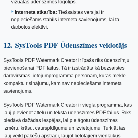
vizuālās ūdenszīmes logotips.
Interneta atkarība:
Tiešsaistes versijai ir
nepieciešams stabils interneta savienojums, lai tā
darbotos efektīvi.
12. SysTools PDF Ūdenszīmes veidotājs
SysTools PDF Watermark Creator ir īpašs rīks ūdenszīmju
pievienošanai PDF failus. Tā ir izstrādāta kā bezsaistes
darbvirsmas lietojumprogramma personām, kuras meklē
kompaktu risinājumu, kam nav nepieciešams interneta
savienojums.
SysTools PDF Watermark Creator ir viegla programma, kas
ļauj pievienot attēlu un teksta ūdenszīmes PDF failus. Rīks
piedāvā dažādas iespējas, lai pielāgotu ūdenszīmes
izmēru, krāsu, caurspīdīgumu un izvietojumu. Turklāt tas
ļauj veikt pakešu apstrādi, ļaujot lietotājiem vienlaikus