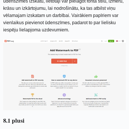
ūdenszīmes izskatu, lietotāji var pielāgot fonta stilu, izmēru,
krāsu un izkārtojumu, lai nodrošinātu, ka tas atbilst viņu
vēlamajam izskatam un darbībai. Vairākiem papīriem var
vienlaikus pievienot ūdenszīmes, padarot to par lielisku
iespēju lielapjoma uzdevumiem.
8.1 plusi