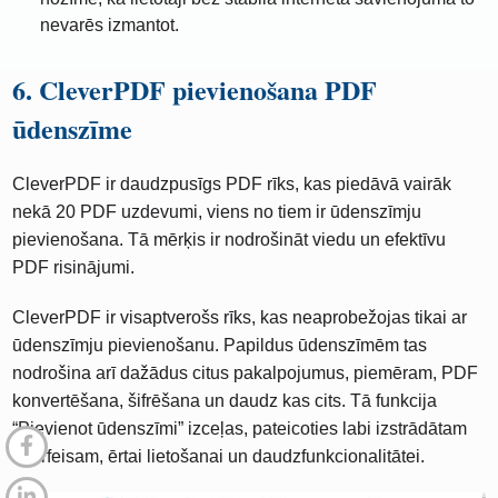
nevarēs izmantot.
6. CleverPDF pievienošana PDF
ūdenszīme
CleverPDF ir daudzpusīgs PDF rīks, kas piedāvā vairāk
nekā 20 PDF uzdevumi, viens no tiem ir ūdenszīmju
pievienošana. Tā mērķis ir nodrošināt viedu un efektīvu
PDF risinājumi.
CleverPDF ir visaptverošs rīks, kas neaprobežojas tikai ar
ūdenszīmju pievienošanu. Papildus ūdenszīmēm tas
nodrošina arī dažādus citus pakalpojumus, piemēram, PDF
konvertēšana, šifrēšana un daudz kas cits. Tā funkcija
“Pievienot ūdenszīmi” izceļas, pateicoties labi izstrādātam
interfeisam, ērtai lietošanai un daudzfunkcionalitātei.