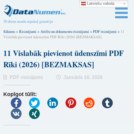
Latviešu valoda
30 dienu naudu atpakaļ garantiju
Sākums
>
Risinājumi
>
Attēlu un dokumentu risinājumi
>
PDF risinājumi
>
11
Vislabāk pievienot ūdenszīmi PDF Rīki (2026) [BEZMAKSAS]
11 Vislabāk pievienot ūdenszīmi PDF
Rīki (2026) [BEZMAKSAS]
PDF risinājumi
Janvāris 16, 2026
Kopīgot tūlīt: