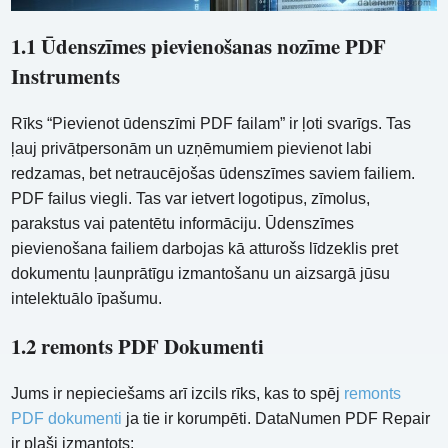
1.1 Ūdenszīmes pievienošanas nozīme PDF
Instruments
Rīks “Pievienot ūdenszīmi PDF failam” ir ļoti svarīgs. Tas
ļauj privātpersonām un uzņēmumiem pievienot labi
redzamas, bet netraucējošas ūdenszīmes saviem failiem.
PDF failus viegli. Tas var ietvert logotipus, zīmolus,
parakstus vai patentētu informāciju. Ūdenszīmes
pievienošana failiem darbojas kā atturošs līdzeklis pret
dokumentu ļaunprātīgu izmantošanu un aizsargā jūsu
intelektuālo īpašumu.
1.2 remonts PDF Dokumenti
Jums ir nepieciešams arī izcils rīks, kas to spēj
remonts
PDF dokumenti
ja tie ir korumpēti. DataNumen PDF Repair
ir plaši izmantots: