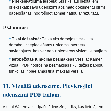
Priekšskatījuma iespēja:
Šis rīks ļauj lietotājiem
priekšskatīt savu ūdenszīmi apzīmēto dokumentu pirms
pabeigšanas, nodrošinot apmierinātību ar rezultātu.
10.2 mīnusi
Tikai tiešsaistē:
Tā kā rīks darbojas tīmeklī, tā
darbībai ir nepieciešams uzticams interneta
savienojums, kas var nebūt piemērots visiem lietotājiem.
Ierobežotas funkcijas bezmaksas versijā:
Kamēr
vizuāli PDF nodrošina bezmaksas rīku, dažas papildu
funkcijas ir pieejamas tikai maksas versijā.
11. Vizuālā ūdenszīme. Pievienojiet
ūdenszīmi PDF failam.
Visual Watermark ir īpašs ūdenszīmju rīks, kas lietotājiem