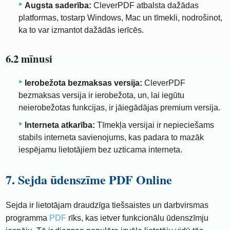
Augsta saderība:
CleverPDF atbalsta dažādas
platformas, tostarp Windows, Mac un tīmekli, nodrošinot,
ka to var izmantot dažādās ierīcēs.
6.2 mīnusi
Ierobežota bezmaksas versija:
CleverPDF
bezmaksas versija ir ierobežota, un, lai iegūtu
neierobežotas funkcijas, ir jāiegādājas premium versija.
Interneta atkarība:
Tīmekļa versijai ir nepieciešams
stabils interneta savienojums, kas padara to mazāk
iespējamu lietotājiem bez uzticama interneta.
7. Sejda ūdenszīme PDF Online
Sejda ir lietotājam draudzīga tiešsaistes un darbvirsmas
programma
PDF
rīks, kas ietver funkcionālu ūdenszīmju