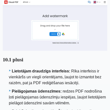
10.1 plusi
Lietotājam draudzīgs interfeiss:
Rīka interfeiss ir
vienkāršs un viegli orientējams, ļaujot to izmantot bez
raizēm, pat ja PDF rediģēšanas iesācēji.
Pielāgojamas ūdenszīmes:
redzes PDF nodrošina
ļoti pielāgojamas ūdenszīmju iespējas, ļaujot lietotājiem
pielāgot ūdenszīmi savām vēlmēm.