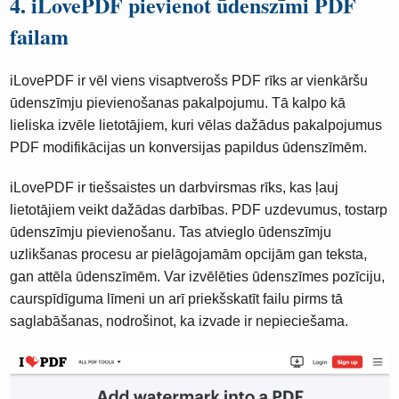
4. iLovePDF pievienot ūdenszīmi PDF
failam
iLovePDF ir vēl viens visaptverošs PDF rīks ar vienkāršu
ūdenszīmju pievienošanas pakalpojumu. Tā kalpo kā
lieliska izvēle lietotājiem, kuri vēlas dažādus pakalpojumus
PDF modifikācijas un konversijas papildus ūdenszīmēm.
iLovePDF ir tiešsaistes un darbvirsmas rīks, kas ļauj
lietotājiem veikt dažādas darbības. PDF uzdevumus, tostarp
ūdenszīmju pievienošanu. Tas atvieglo ūdenszīmju
uzlikšanas procesu ar pielāgojamām opcijām gan teksta,
gan attēla ūdenszīmēm. Var izvēlēties ūdenszīmes pozīciju,
caurspīdīguma līmeni un arī priekšskatīt failu pirms tā
saglabāšanas, nodrošinot, ka izvade ir nepieciešama.