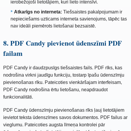
ierobežojoši lietotājiem, kuri lieto intensīvi.
Atkarīgs no interneta:
Tiešsaistes pakalpojumam ir
nepieciešams uzticams interneta savienojums, tāpēc tas
nav ideāli piemērots lietošanai bezsaistē.
8. PDF Candy pievienot ūdenszīmi PDF
failam
PDF Candy ir daudzpusīgs tiešsaistes fails. PDF rīks, kas
nodrošina virkni jaudīgu funkciju, tostarp īpašu ūdenszīmju
pievienošanas rīku. Pateicoties vienkāršajam interfeisam,
PDF Candy nodrošina ērtu lietošanu, neapdraudot
funkcionalitāti.
PDF Candy ūdenszīmju pievienošanas rīks ļauj lietotājiem
ievietot teksta ūdenszīmes savos dokumentos. PDF failus ar
vieglumu. Pateicoties augsta līmeņa kontrolei pār