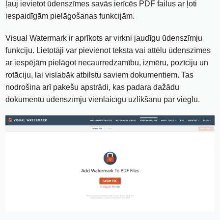
ļauj ievietot ūdenszīmes savās ierīcēs PDF failus ar ļoti
iespaidīgām pielāgošanas funkcijām.
Visual Watermark ir aprīkots ar virkni jaudīgu ūdenszīmju
funkciju. Lietotāji var pievienot teksta vai attēlu ūdenszīmes
ar iespējām pielāgot necaurredzamību, izmēru, pozīciju un
rotāciju, lai vislabāk atbilstu saviem dokumentiem. Tas
nodrošina arī pakešu apstrādi, kas padara dažādu
dokumentu ūdenszīmju vienlaicīgu uzlikšanu par vieglu.