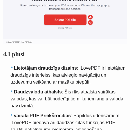
4.1 plusi
Lietotājam draudzīgs dizains:
iLovePDF ir lietotājam
draudzīgs interfeiss, kas atvieglo navigāciju un
uzdevumu veikšanu ar mazāku piepūli.
Daudzvalodu atbalsts:
Šis rīks atbalsta vairākas
valodas, kas var būt noderīgi tiem, kuriem angļu valoda
nav dzimtā.
vairāki PDF Priekšrocības:
Papildus ūdenszīmēm
iLovePDF piedāvā arī daudzas citas funkcijas PDF
saistīti pakalpojumi, piemēram, apvienošana,