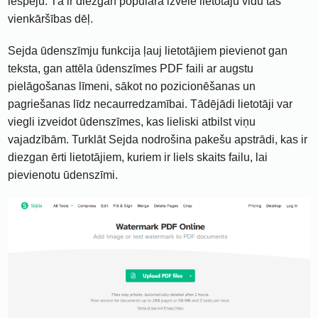
iespēju. Tā ir diezgan populāra izvēle lietotāju vidū tās
vienkāršības dēļ.
Sejda ūdenszīmju funkcija ļauj lietotājiem pievienot gan
teksta, gan attēla ūdenszīmes PDF faili ar augstu
pielāgošanas līmeni, sākot no pozicionēšanas un
pagriešanas līdz necaurredzamībai. Tādējādi lietotāji var
viegli izveidot ūdenszīmes, kas lieliski atbilst viņu
vajadzībām. Turklāt Sejda nodrošina pakešu apstrādi, kas ir
diezgan ērti lietotājiem, kuriem ir liels skaits failu, lai
pievienotu ūdenszīmi.