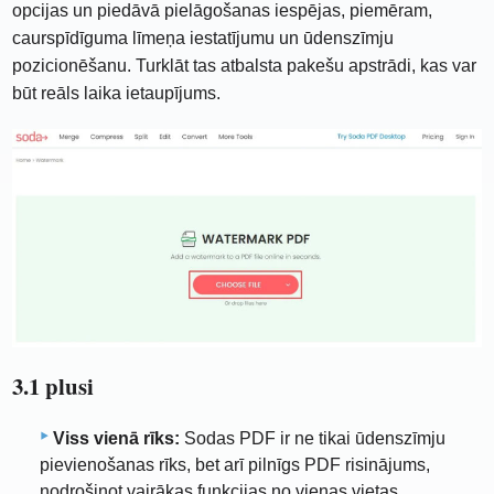
opcijas un piedāvā pielāgošanas iespējas, piemēram,
caurspīdīguma līmeņa iestatījumu un ūdenszīmju
pozicionēšanu. Turklāt tas atbalsta pakešu apstrādi, kas var
būt reāls laika ietaupījums.
3.1 plusi
Viss vienā rīks:
Sodas PDF ir ne tikai ūdenszīmju
pievienošanas rīks, bet arī pilnīgs PDF risinājums,
nodrošinot vairākas funkcijas no vienas vietas.