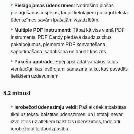
Pielāgojamas ūdenszīmes:
Nodrošina plašas
pielāgošanas iespējas, ļaujot lietotājiem pielāgot teksta
ūdenszīmes savām īpašajām vajadzībām.
Multiple PDF Instrumenti:
Tāpat kā viss vienā PDF
instruments, PDF Candy piedāvā daudzus citus
pakalpojumus, piemēram PDF konvertēšana,
sapludināšana, sadalīšana un daudz kas cits.
Pakešu apstrāde:
Spēj apstrādāt vairākus failus
vienlaicīgi, kas ievērojami samazina laiku, kas pavadīts
lielākiem uzdevumiem.
8.2 mīnusi
Ierobežoti ūdenszīmju veidi:
Pašlaik tiek atbalstītas
tikai uz tekstu balstītas ūdenszīmes, un lietotāji nevar
izvēlēties uz attēliem balstītas ūdenszīmes, tādējādi
ierobežojot to daudzpusību.