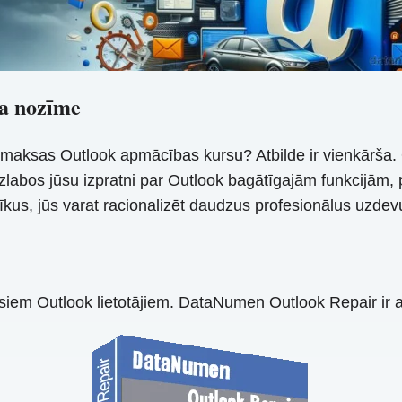
a nozīme
ksas Outlook apmācības kursu? Atbilde ir vienkārša. Out
i uzlabos jūsu izpratni par Outlook bagātīgajām funkcij
īkus, jūs varat racionalizēt daudzus profesionālus uzdev
ī visiem Outlook lietotājiem. DataNumen Outlook Repair ir 