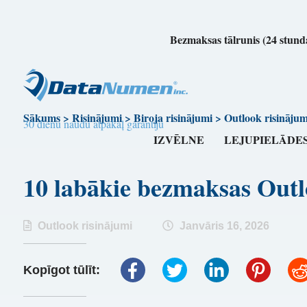
Bezmaksas tālrunis (24 stunda
Sākums
>
Risinājumi
>
Biroja risinājumi
>
Outlook risinājum
30 dienu naudu atpakaļ garantiju
IZVĒLNE
LEJUPIELĀDE
10 labākie bezmaksas Outl
Outlook risinājumi
Janvāris 16, 2026
Kopīgot tūlīt: