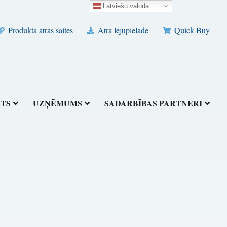
Latviešu valoda
Produkta ātrās saites
Ātrā lejupielāde
Quick Buy
STS
UZŅĒMUMS
SADARBĪBAS PARTNERI