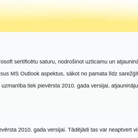
rosoft sertificētu saturu, nodrošinot uzticamu un atjaun
sus MS Outlook aspektus, sākot no pamata līdz sarežģī
a uzmanība tiek pievērsta 2010. gada versijai, atjaunināj
ērsta 2010. gada versijai. Tādējādi tas var neaptvert vi