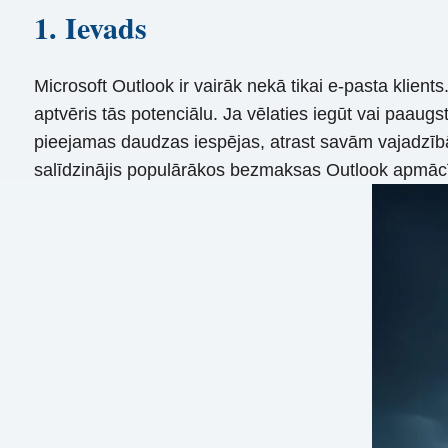
1. Ievads
Microsoft Outlook ir vairāk nekā tikai e-pasta klients
aptvēris tās potenciālu. Ja vēlaties iegūt vai paau
pieejamas daudzas iespējas, atrast savām vajadzībā
salīdzinājis populārākos bezmaksas Outlook apmācī