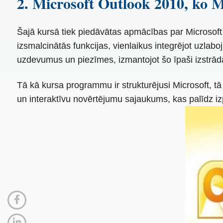
2. Microsoft Outlook 2010, ko M
Šajā kursā tiek piedāvātas apmācības par Microsoft O
izsmalcinātās funkcijas, vienlaikus integrējot uzlab
uzdevumus un piezīmes, izmantojot šo īpaši izstrādā
Tā kā kursa programmu ir strukturējusi Microsoft, tā
un interaktīvu novērtējumu sajaukums, kas palīdz iz