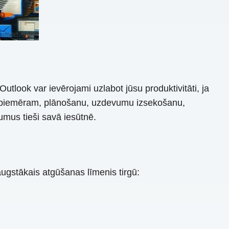
look var ievērojami uzlabot jūsu produktivitāti, ja
ām, piemēram, plānošanu, uzdevumu izsekošanu,
umus tieši savā iesūtnē.
augstākais atgūšanas līmenis tirgū: