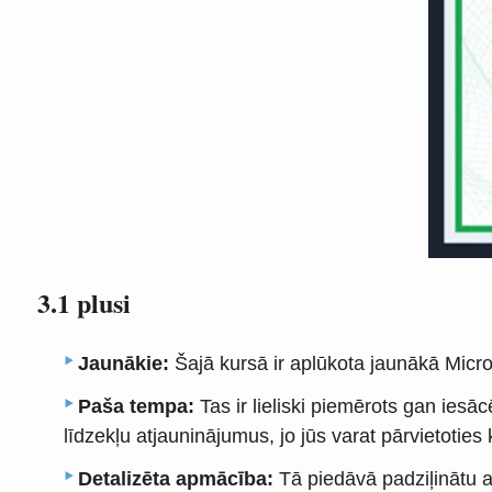
3.1 plusi
Jaunākie:
Šajā kursā ir aplūkota jaunākā Micr
Paša tempa:
Tas ir lieliski piemērots gan iesā
līdzekļu atjauninājumus, jo jūs varat pārvietotie
Detalizēta apmācība:
Tā piedāvā padziļinātu 