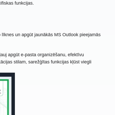
ifiskas funkcijas.
ā no līknes un apgūt jaunākās MS Outlook pieejamās
ļauj apgūt e-pasta organizēšanu, efektīvu
jas stilam, sarežģītas funkcijas kļūst viegli