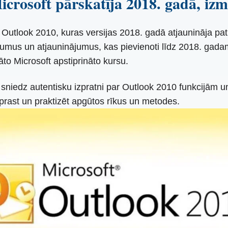
icrosoft pārskatīja 2018. gadā, izm
utlook 2010, kuras versijas 2018. gadā atjaunināja pati M
ojumus un atjauninājumus, kas pievienoti līdz 2018. gadam
to Microsoft apstiprināto kursu.
 sniedz autentisku izpratni par Outlook 2010 funkcijām un
prast un praktizēt apgūtos rīkus un metodes.