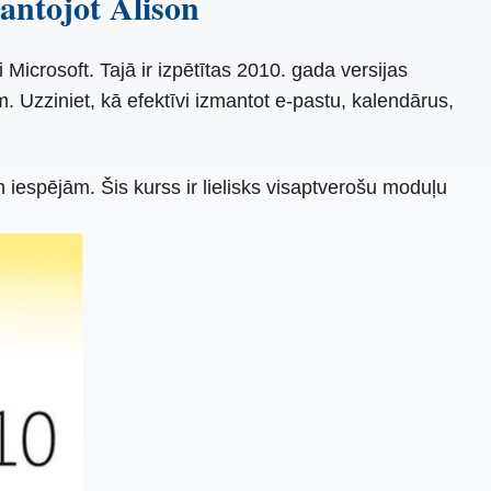
antojot Alison
icrosoft. Tajā ir izpētītas 2010. gada versijas
. Uzziniet, kā efektīvi izmantot e-pastu, kalendārus,
 iespējām. Šis kurss ir lielisks visaptverošu moduļu