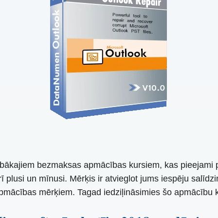
 labākajiem bezmaksas apmācības kursiem, kas pieejami 
plusi un mīnusi. Mērķis ir atvieglot jums iespēju salīdzi
 apmācības mērķiem. Tagad iedziļināsimies šo apmācību 