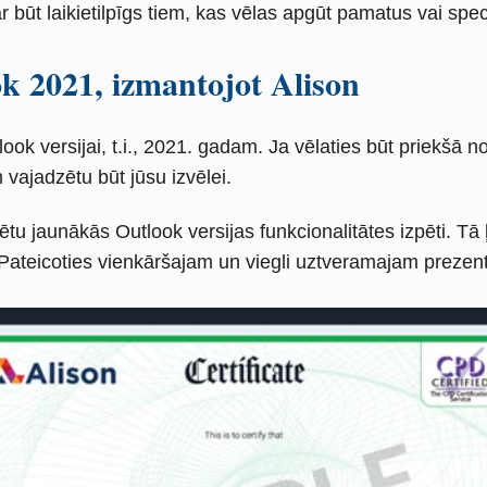
ar būt laikietilpīgs tiem, kas vēlas apgūt pamatus vai spec
k 2021, izmantojot Alison
tlook versijai, t.i., 2021. gadam. Ja vēlaties būt priekš
vajadzētu būt jūsu izvēlei.
u jaunākās Outlook versijas funkcionalitātes izpēti. Tā 
teicoties vienkāršajam un viegli uztveramajam prezentāci