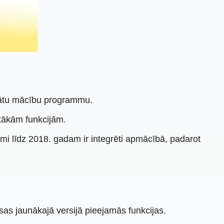
inātu mācību programmu.
tākām funkcijām.
umi līdz 2018. gadam ir integrēti apmācībā, padarot
sas jaunākajā versijā pieejamās funkcijas.