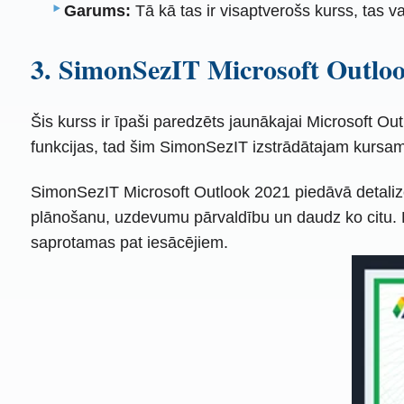
Garums:
Tā kā tas ir visaptverošs kurss, tas v
3. SimonSezIT Microsoft Outloo
Šis kurss ir īpaši paredzēts jaunākajai Microsoft Ou
funkcijas, tad šim SimonSezIT izstrādātajam kursam 
SimonSezIT Microsoft Outlook 2021 piedāvā detalizēt
plānošanu, uzdevumu pārvaldību un daudz ko citu. Pa
saprotamas pat iesācējiem.