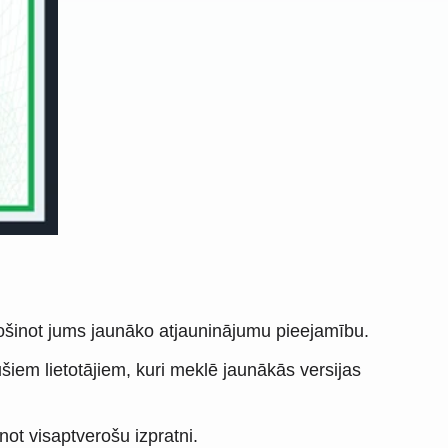
rošinot jums jaunāko atjauninājumu pieejamību.
ušiem lietotājiem, kuri meklē jaunākās versijas
ot visaptverošu izpratni.