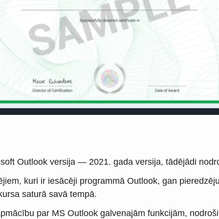
osoft Outlook versija — 2021. gada versija, tādējādi nod
cējiem, kuri ir iesācēji programmā Outlook, gan pieredzēj
s kursa saturā savā tempā.
apmācību par MS Outlook galvenajām funkcijām, nodrošin