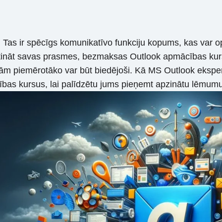
. Tas ir spēcīgs komunikatīvo funkciju kopums, kas var opt
gstināt savas prasmes, bezmaksas Outlook apmācības kurs
m piemērotāko var būt biedējoši. Kā MS Outlook ekspert
bas kursus, lai palīdzētu jums pieņemt apzinātu lēmumu