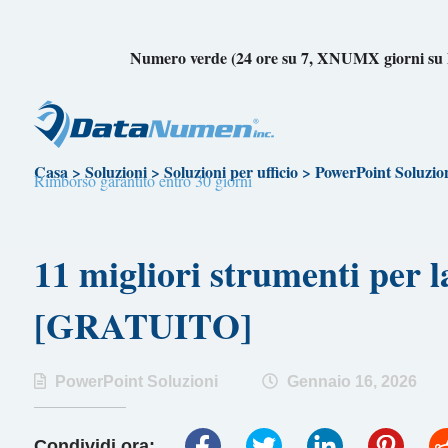
Numero verde (24 ore su 7, XNUMX giorni 
Casa
>
Soluzioni
>
Soluzioni per ufficio
>
PowerPoint Soluzio
Rimborso garantito entro 30 giorni
11 migliori strumenti per 
[GRATUITO]
PowerPoint Soluzioni
Gennaio 16, 2026
Condividi ora: