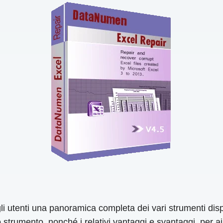
gli utenti una panoramica completa dei vari strumenti disp
no strumento, nonché i relativi vantaggi e svantaggi, per