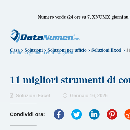
Numero verde (24 ore su 7, XNUMX giorni 
Casa
>
Soluzioni
>
Soluzioni per ufficio
>
Soluzioni Excel
>
1
Rimborso garantito entro 30 giorni
11 migliori strumenti di 
Soluzioni Excel
Gennaio 16, 2026
Condividi ora: