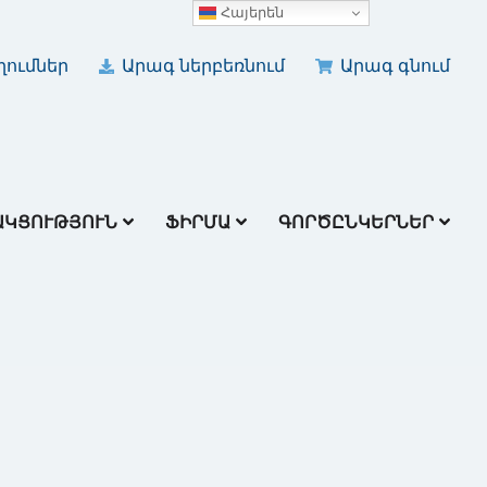
Հայերեն
ումներ
Արագ ներբեռնում
Արագ գնում
ԱԿՑՈՒԹՅՈՒՆ
ՖԻՐՄԱ
ԳՈՐԾԸՆԿԵՐՆԵՐ