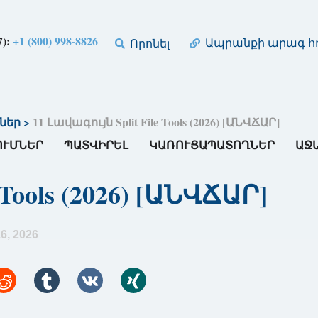
7):
+1 (800) 998-8826
Ապրանքի արագ հղ
Որոնել
ներ
>
11 Լավագույն Split File Tools (2026) [ԱՆՎՃԱՐ]
ՈՒՄՆԵՐ
ՊԱՏՎԻՐԵԼ
ԿԱՌՈՒՑԱՊԱՏՈՂՆԵՐ
ԱՋ
 Tools (2026) [ԱՆՎՃԱՐ]
, 2026