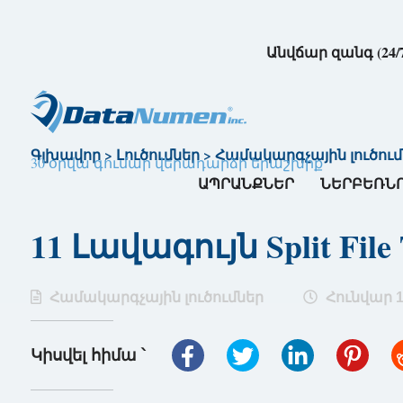
Անվճար զանգ (24/
Գլխավոր
>
Լուծումներ
>
Համակարգչային լուծում
30 օրվա գումար վերադարձի երաշխիք
ԱՊՐԱՆՔՆԵՐ
ՆԵՐԲԵՌՆ
11 Լավագույն Split File
Համակարգչային լուծումներ
Հունվար 16
Կիսվել հիմա ՝