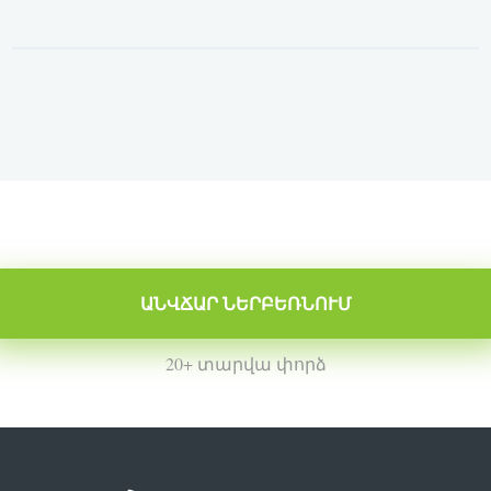
ԱՆՎՃԱՐ ՆԵՐԲԵՌՆՈՒՄ
20+ տարվա փորձ