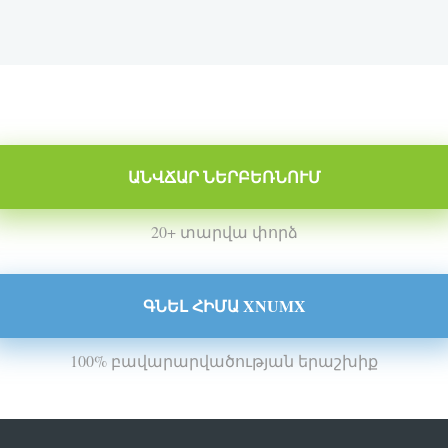
ԱՆՎՃԱՐ ՆԵՐԲԵՌՆՈՒՄ
20+ տարվա փորձ
ԳՆԵԼ ՀԻՄԱ XNUMX
100% բավարարվածության երաշխիք