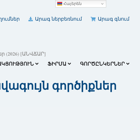
Հայերեն
ումներ
Արագ ներբեռնում
Արագ գնում
 (2026) [ԱՆՎՃԱՐ]
ԱԿՑՈՒԹՅՈՒՆ
ՖԻՐՄԱ
ԳՈՐԾԸՆԿԵՐՆԵՐ
վագույն գործիքներ