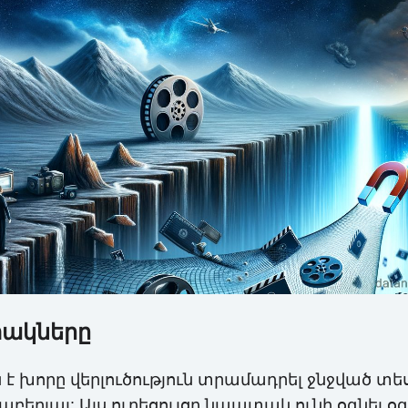
տակները
 խորը վերլուծություն տրամադրել ջնջված տե
րաբերյալ: Այս ուղեցույցը նպատակ ունի օգնե