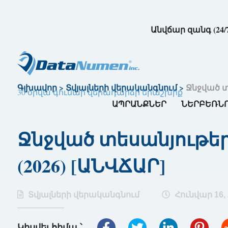
Անվճար զանգ (24/
Գլխավոր
>
Տվյալների վերականգնում
>
Ջնջված տ
30 օրվա գումար վերադարձի երաշխիք
ԱՊՐԱՆՔՆԵՐ
ՆԵՐԲԵՌՆ
Ջնջված տեսանյութեր
(2026) [ԱՆՎՃԱՐ]
Տվյալների վերականգնում
Հունվար 16, 
Կիսվել հիմա ՝