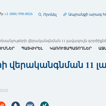
7):
+1 (800) 998-8826
Ապրանքի արագ հղ
Որոնել
եսանյութերի վերականգնման 11 լավագույն գործիքներ
ՈՒՄՆԵՐ
ՊԱՏՎԻՐԵԼ
ԿԱՌՈՒՑԱՊԱՏՈՂՆԵՐ
ԱՋ
ի վերականգնման 11 լա
2026