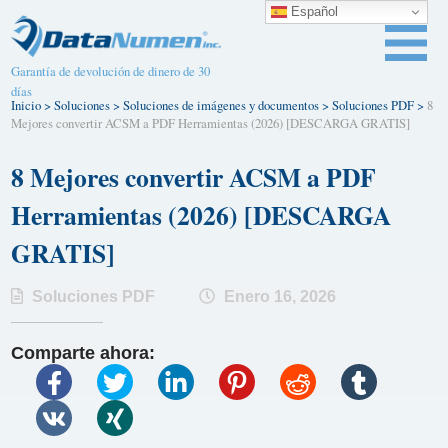
Español
Garantía de devolución de dinero de 30
días
Inicio
>
Soluciones
>
Soluciones de imágenes y documentos
>
Soluciones PDF
>
8
Mejores convertir ACSM a PDF Herramientas (2026) [DESCARGA GRATIS]
8 Mejores convertir ACSM a PDF
Herramientas (2026) [DESCARGA
GRATIS]
Soluciones PDF
Enero 16, 2026
Comparte ahora: