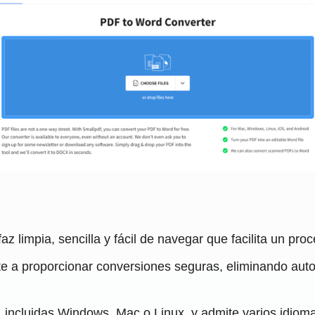
rfaz limpia, sencilla y fácil de navegar que facilita un p
 a proporcionar conversiones seguras, eliminando auto
, incluidas Windows, Mac o Linux, y admite varios idiom