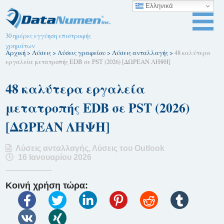
Ελληνικά
30 ημέρες εγγύηση επιστροφής
χρημάτων
Αρχική
>
Λύσεις
>
Λύσεις γραφείου
>
Λύσεις ανταλλαγής
>
48 καλύτερα
εργαλεία μετατροπής EDB σε PST (2026) [ΔΩΡΕΑΝ ΛΗΨΗ]
48 καλύτερα εργαλεία
μετατροπής EDB σε PST (2026)
[ΔΩΡΕΑΝ ΛΗΨΗ]
Λύσεις ανταλλαγής
,
Λύσεις του Outlook
16 Ιανουαρίου 2026
Κοινή χρήση τώρα: