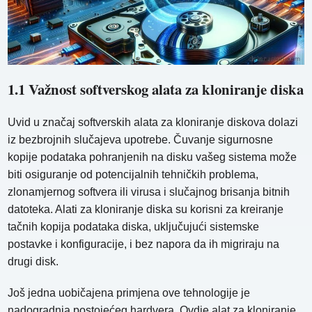
1.1 Važnost softverskog alata za kloniranje diska
Uvid u značaj softverskih alata za kloniranje diskova dolazi
iz bezbrojnih slučajeva upotrebe. Čuvanje sigurnosne
kopije podataka pohranjenih na disku vašeg sistema može
biti osiguranje od potencijalnih tehničkih problema,
zlonamjernog softvera ili virusa i slučajnog brisanja bitnih
datoteka. Alati za kloniranje diska su korisni za kreiranje
tačnih kopija podataka diska, uključujući sistemske
postavke i konfiguracije, i bez napora da ih migriraju na
drugi disk.
Još jedna uobičajena primjena ove tehnologije je
nadogradnja postojećeg hardvera. Ovdje alat za kloniranje