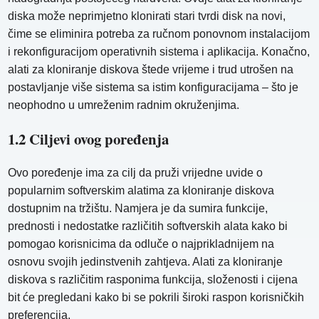
diska može neprimjetno klonirati stari tvrdi disk na novi,
čime se eliminira potreba za ručnom ponovnom instalacijom
i rekonfiguracijom operativnih sistema i aplikacija. Konačno,
alati za kloniranje diskova štede vrijeme i trud utrošen na
postavljanje više sistema sa istim konfiguracijama – što je
neophodno u umreženim radnim okruženjima.
1.2 Ciljevi ovog poređenja
Ovo poređenje ima za cilj da pruži vrijedne uvide o
popularnim softverskim alatima za kloniranje diskova
dostupnim na tržištu. Namjera je da sumira funkcije,
prednosti i nedostatke različitih softverskih alata kako bi
pomogao korisnicima da odluče o najprikladnijem na
osnovu svojih jedinstvenih zahtjeva. Alati za kloniranje
diskova s ​​različitim rasponima funkcija, složenosti i cijena
bit će pregledani kako bi se pokrili široki raspon korisničkih
preferencija.