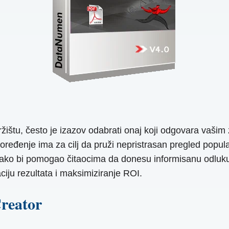
ištu, često je izazov odabrati onaj koji odgovara vašim 
eđenje ima za cilj da pruži nepristrasan pregled popular
 kako bi pomogao čitaocima da donesu informisanu odluku 
ciju rezultata i maksimiziranje ROI.
reator