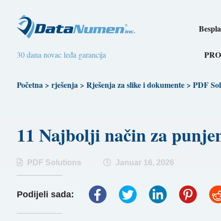
Bespla
PRO
30 dana novac leđa garancija
Početna
>
rješenja
>
Rješenja za slike i dokumente
>
PDF Sol
11 Najbolji način za pun
PDF Solutions
Januar 16, 2026
Podijeli sada: