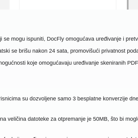
ji se mogu ispuniti, DocFly omogućava uređivanje i pret
atski se brišu nakon 24 sata, promovišući privatnost pod
gućnosti koje omogućavaju uređivanje skeniranih PDF-o
isnicima su dozvoljene samo 3 besplatne konverzije dne
na veličina datoteke za otpremanje je 50MB, što bi moglo