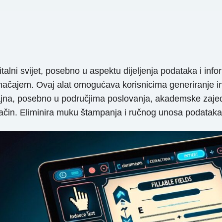
talni svijet, posebno u aspektu dijeljenja podataka i in
 značajem. Ovaj alat omogućava korisnicima generiranje 
čajna, posebno u područjima poslovanja, akademske zajedn
n način. Eliminira muku štampanja i ručnog unosa podataka