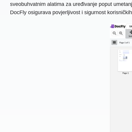
sveobuhvatnim alatima za uređivanje poput umetanja
DocFly osigurava povjerljivost i sigurnost korisnič