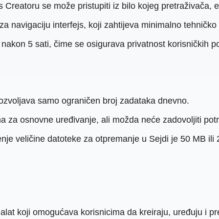
eatoru se može pristupiti iz bilo kojeg pretraživača, eli
za navigaciju interfejs, koji zahtijeva minimalno tehničko 
e nakon 5 sati, čime se osigurava privatnost korisničkih 
dozvoljava samo ograničen broj zadataka dnevno.
a za osnovne uređivanje, ali možda neće zadovoljiti po
nje veličine datoteke za otpremanje u Sejdi je 50 MB ili 
lat koji omogućava korisnicima da kreiraju, uređuju i p