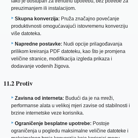
lako je dostupan za trenutnu upotrebu, bez potrebe za
preuzimanjem ili instalacijom.
Skupna konverzija:
Pruža značajno povećanje
produktivnosti omogućavajući istovremenu konverziju
više datoteka.
Napredne postavke:
Nudi opcije prilagođavanja
prilikom kreiranja PDF datoteku, kao što je promjena
veličine stranice, modifikacija izgleda prikaza i
dodavanje vodenih žigova.
11.2 Protiv
Zavisna od interneta:
Budući da je na mreži,
performanse alata u velikoj mjeri zavise od stabilnosti i
brzine internetske veze korisnika.
Ograničenje besplatne upotrebe:
Postoje
ograničenja u pogledu maksimalne veličine datoteke i