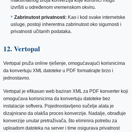
maksimalnog broja konverzija koje korisnici mogu
izvršiti u određenom vremenskom okviru.
Zabrinutost privatnosti:
Kao i kod svake internetske
usluge, postoji inherentna zabrinutost oko sigurnosti i
privatnosti učitanih podataka.
12. Vertopal
Vertopal pruža online rješenje, omogućavajući korisnicima
da konvertuju XML datoteke u PDF formatirajte brzo i
jednostavno.
Vertopal je efikasan web baziran XML za PDF konverter koji
omogućava korisnicima da konvertuju datoteke bez
instalacije softvera. Pojednostavljeno sučelje alata je
dizajnirano da olakša proces konverzije. Nadalje, obrađuje
konverzije unutar pretraživača, što eliminira potrebu za
uploadom datoteka na server i time osigurava privatnost