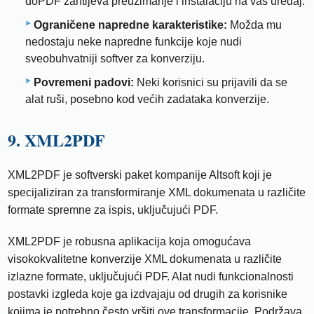
doPDF zahtijeva preuzimanje i instalaciju na vaš uređaj.
Ograničene napredne karakteristike:
Možda mu
nedostaju neke napredne funkcije koje nudi
sveobuhvatniji softver za konverziju.
Povremeni padovi:
Neki korisnici su prijavili da se
alat ruši, posebno kod većih zadataka konverzije.
9. XML2PDF
XML2PDF je softverski paket kompanije Altsoft koji je
specijaliziran za transformiranje XML dokumenata u različite
formate spremne za ispis, uključujući PDF.
XML2PDF je robusna aplikacija koja omogućava
visokokvalitetne konverzije XML dokumenata u različite
izlazne formate, uključujući PDF. Alat nudi funkcionalnosti
postavki izgleda koje ga izdvajaju od drugih za korisnike
kojima je potrebno često vršiti ove transformacije. Podržava