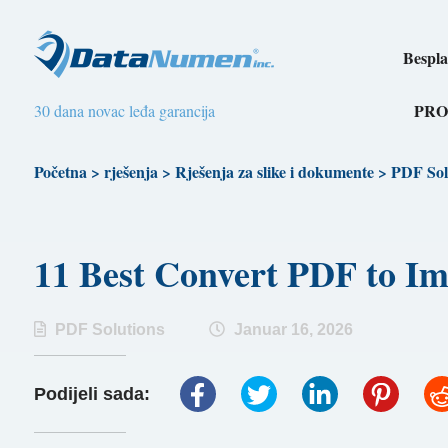
Bespla
PRO
30 dana novac leđa garancija
Početna
>
rješenja
>
Rješenja za slike i dokumente
>
PDF Sol
11 Best Convert PDF to I
PDF Solutions
Januar 16, 2026
Podijeli sada: