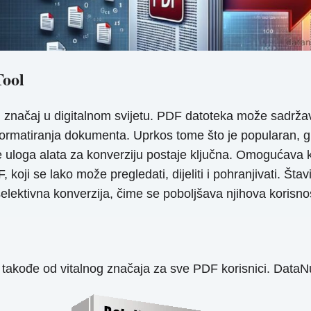
Tool
n značaj u digitalnom svijetu. PDF datoteka može sadržav
formatiranja dokumenta. Uprkos tome što je popularan, gl
je uloga alata za konverziju postaje ključna. Omogućava
 koji se lako može pregledati, dijeliti i pohranjivati. Šta
selektivna konverzija, čime se poboljšava njihova korisno
 takođe od vitalnog značaja za sve PDF korisnici. DataN