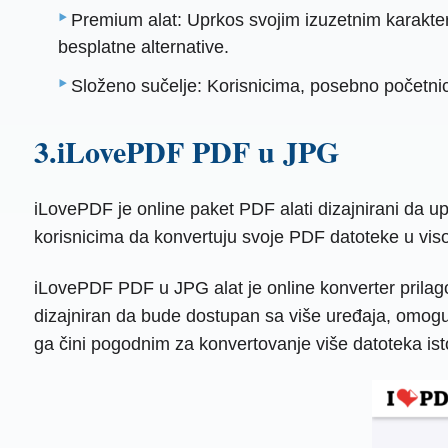
Premium alat: Uprkos svojim izuzetnim karakteri
besplatne alternative.
Složeno sučelje: Korisnicima, posebno početnici
3.iLovePDF PDF u JPG
iLovePDF je online paket PDF alati dizajnirani da
korisnicima da konvertuju svoje PDF datoteke u viso
iLovePDF PDF u JPG alat je online konverter prilag
dizajniran da bude dostupan sa više uređaja, omoguća
ga čini pogodnim za konvertovanje više datoteka is