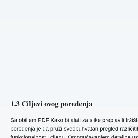
1.3 Ciljevi ovog poređenja
Sa obiljem PDF Kako bi alati za slike preplavili trži
poređenja je da pruži sveobuhvatan pregled različitih
funkcionalnost i cijenu. Omogućavanjem detaljne usp