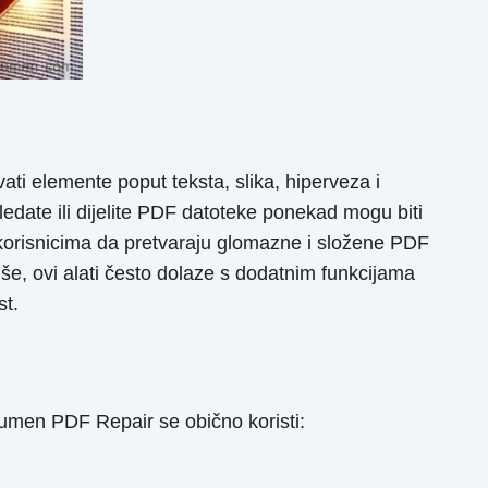
ati elemente poput teksta, slika, hiperveza i
edate ili dijelite PDF datoteke ponekad mogu biti
 korisnicima da pretvaraju glomazne i složene PDF
više, ovi alati često dolaze s dodatnim funkcijama
st.
umen PDF Repair se obično koristi: