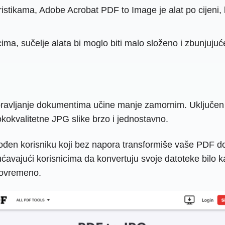
stikama, Adobe Acrobat PDF to Image je alat po cijeni, k
ma, sučelje alata bi moglo biti malo složeno i zbunjujuć
 upravljanje dokumentima učine manje zamornim. Uključe
kokvalitetne JPG slike brzo i jednostavno.
ođen korisniku koji bez napora transformiše vaše PDF do
vajući korisnicima da konvertuju svoje datoteke bilo kad
tovremeno.