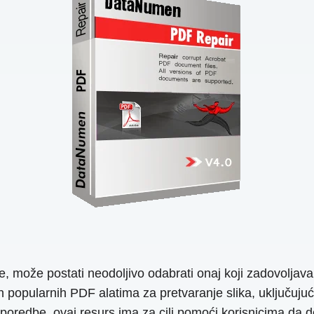
šte, može postati neodoljivo odabrati onaj koji zadovoljav
 popularnih PDF alatima za pretvaranje slika, uključujući
oredbe, ovaj resurs ima za cilj pomoći korisnicima da do