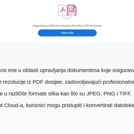
o ime u oblasti upravljanja dokumentima koje osigurava
ke rezolucije iz PDF dosijee, zadovoljavajući profesional
u različite formate slika kao što su JPEG, PNG i TIFF.
oud-a, korisnici mogu pristupiti i konvertirati datotek