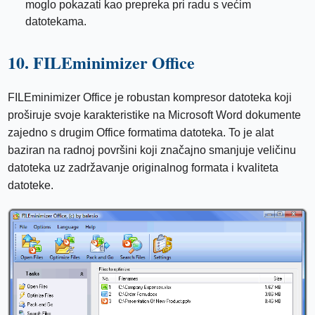
moglo pokazati kao prepreka pri radu s većim
datotekama.
10. FILEminimizer Office
FILEminimizer Office je robustan kompresor datoteka koji
proširuje svoje karakteristike na Microsoft Word dokumente
zajedno s drugim Office formatima datoteka. To je alat
baziran na radnoj površini koji značajno smanjuje veličinu
datoteka uz zadržavanje originalnog formata i kvaliteta
datoteke.