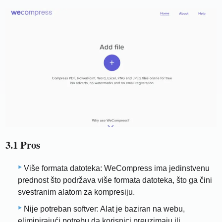
3.1 Pros
Više formata datoteka: WeCompress ima jedinstvenu
prednost što podržava više formata datoteka, što ga čini
svestranim alatom za kompresiju.
Nije potreban softver: Alat je baziran na webu,
eliminirajući potrebu da korisnici preuzimaju ili