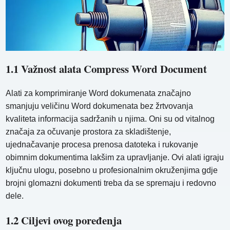
1.1 Važnost alata Compress Word Document
Alati za komprimiranje Word dokumenata značajno
smanjuju veličinu Word dokumenata bez žrtvovanja
kvaliteta informacija sadržanih u njima. Oni su od vitalnog
značaja za očuvanje prostora za skladištenje,
ujednačavanje procesa prenosa datoteka i rukovanje
obimnim dokumentima lakšim za upravljanje. Ovi alati igraju
ključnu ulogu, posebno u profesionalnim okruženjima gdje
brojni glomazni dokumenti treba da se spremaju i redovno
dele.
1.2 Ciljevi ovog poređenja