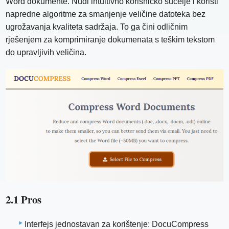
Word dokumente. Nudi intuitivno korisničko sučelje i koristi
napredne algoritme za smanjenje veličine datoteka bez
ugrožavanja kvaliteta sadržaja. To ga čini odličnim
rješenjem za komprimiranje dokumenata s teškim tekstom
do upravljivih veličina.
2.1 Pros
Interfejs jednostavan za korištenje: DocuCompress