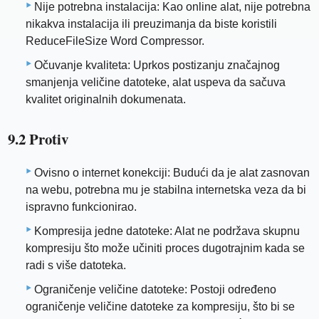
Nije potrebna instalacija: Kao online alat, nije potrebna
nikakva instalacija ili preuzimanja da biste koristili
ReduceFileSize Word Compressor.
Očuvanje kvaliteta: Uprkos postizanju značajnog
smanjenja veličine datoteke, alat uspeva da sačuva
kvalitet originalnih dokumenata.
9.2 Protiv
Ovisno o internet konekciji: Budući da je alat zasnovan
na webu, potrebna mu je stabilna internetska veza da bi
ispravno funkcionirao.
Kompresija jedne datoteke: Alat ne podržava skupnu
kompresiju što može učiniti proces dugotrajnim kada se
radi s više datoteka.
Ograničenje veličine datoteke: Postoji određeno
ograničenje veličine datoteke za kompresiju, što bi se