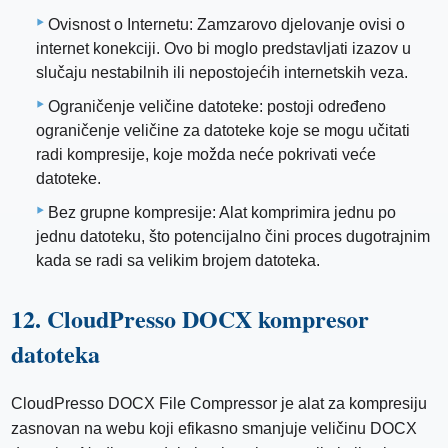
Ovisnost o Internetu: Zamzarovo djelovanje ovisi o
internet konekciji. Ovo bi moglo predstavljati izazov u
slučaju nestabilnih ili nepostojećih internetskih veza.
Ograničenje veličine datoteke: postoji određeno
ograničenje veličine za datoteke koje se mogu učitati
radi kompresije, koje možda neće pokrivati ​​veće
datoteke.
Bez grupne kompresije: Alat komprimira jednu po
jednu datoteku, što potencijalno čini proces dugotrajnim
kada se radi sa velikim brojem datoteka.
12. CloudPresso DOCX kompresor
datoteka
CloudPresso DOCX File Compressor je alat za kompresiju
zasnovan na webu koji efikasno smanjuje veličinu DOCX