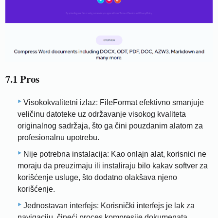
7.1 Pros
Visokokvalitetni izlaz: FileFormat efektivno smanjuje
veličinu datoteke uz održavanje visokog kvaliteta
originalnog sadržaja, što ga čini pouzdanim alatom za
profesionalnu upotrebu.
Nije potrebna instalacija: Kao onlajn alat, korisnici ne
moraju da preuzimaju ili instaliraju bilo kakav softver za
korišćenje usluge, što dodatno olakšava njeno
korišćenje.
Jednostavan interfejs: Korisnički interfejs je lak za
navigaciju, čineći proces kompresije dokumenata