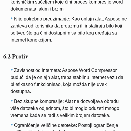
korisničkim sučeljem koje čini proces kompresije word
dokumenata lakim i brzim.
Nije potrebno preuzimanje: Kao onlajn alat, Aspose ne
zahteva od korisnika da preuzmu ili instaliraju bilo koji
softver, što ga čini dostupnim sa bilo kog uređaja sa
internet konekcijom.
6.2 Protiv
Zavisnost od interneta: Aspose Word Compressor,
budući da je onlajn alat, treba stabilnu internet vezu da
bi efikasno funkcionisao, koja možda nije uvek
dostupna.
Bez skupne kompresije: Alat ne dozvoljava obradu
više datoteka odjednom, što bi moglo oduzeti mnogo
vremena kada se radi s velikim brojem datoteka.
Ograničenje veličine datoteke: Postoji ograničenje