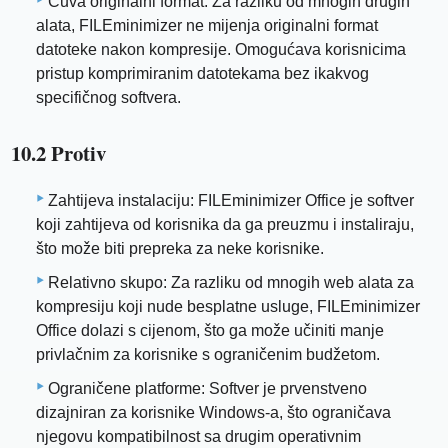
Čuva originalni format: Za razliku od mnogih drugih
alata, FILEminimizer ne mijenja originalni format
datoteke nakon kompresije. Omogućava korisnicima
pristup komprimiranim datotekama bez ikakvog
specifičnog softvera.
10.2 Protiv
Zahtijeva instalaciju: FILEminimizer Office je softver
koji zahtijeva od korisnika da ga preuzmu i instaliraju,
što može biti prepreka za neke korisnike.
Relativno skupo: Za razliku od mnogih web alata za
kompresiju koji nude besplatne usluge, FILEminimizer
Office dolazi s cijenom, što ga može učiniti manje
privlačnim za korisnike s ograničenim budžetom.
Ograničene platforme: Softver je prvenstveno
dizajniran za korisnike Windows-a, što ograničava
njegovu kompatibilnost sa drugim operativnim