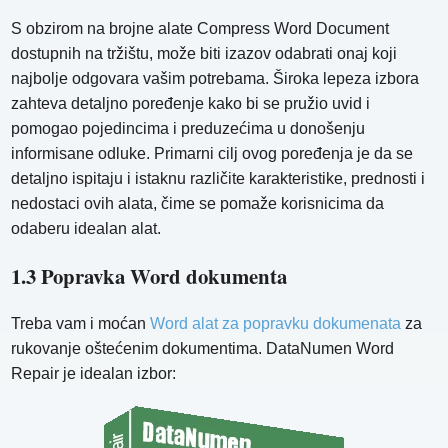
S obzirom na brojne alate Compress Word Document
dostupnih na tržištu, može biti izazov odabrati onaj koji
najbolje odgovara vašim potrebama. Široka lepeza izbora
zahteva detaljno poređenje kako bi se pružio uvid i
pomogao pojedincima i preduzećima u donošenju
informisane odluke. Primarni cilj ovog poređenja je da se
detaljno ispitaju i istaknu različite karakteristike, prednosti i
nedostaci ovih alata, čime se pomaže korisnicima da
odaberu idealan alat.
1.3 Popravka Word dokumenta
Treba vam i moćan
Word alat za popravku dokumenata
za
rukovanje oštećenim dokumentima. DataNumen Word
Repair je idealan izbor: