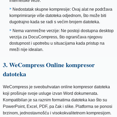
internetske veze.
Nedostatak skupne kompresije: Ovaj alat ne podržava
komprimiranje više datoteka odjednom, što može biti
dugotrajno kada se radi s većim brojem datoteka.
Nema vanmrežne verzije: Ne postoji dostupna desktop
verzija za DocuCompress, što ograničava njegovu
dostupnost i upotrebu u situacijama kada pristup na
mreži nije idealan.
3. WeCompress Online kompresor
datoteka
WeCompress je sveobuhvatan online kompresor datoteka
koji proširuje svoje usluge izvan Word dokumenata.
Kompatibilan je sa raznim formatima datoteka kao što su
PowerPoint, Excel, PDF, pa čak i slike. Platforma se ponosi
brzinom, jednostavnošću i visokokvalitetnom kompresijom.