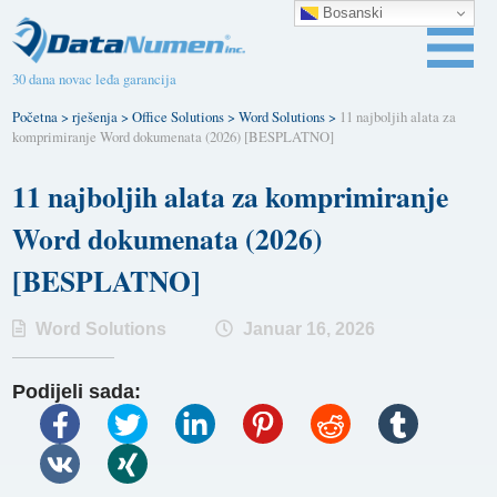
Bosanski
30 dana novac leđa garancija
Početna
>
rješenja
>
Office Solutions
>
Word Solutions
>
11 najboljih alata za
komprimiranje Word dokumenata (2026) [BESPLATNO]
11 najboljih alata za komprimiranje
Word dokumenata (2026)
[BESPLATNO]
Word Solutions
Januar 16, 2026
Podijeli sada: