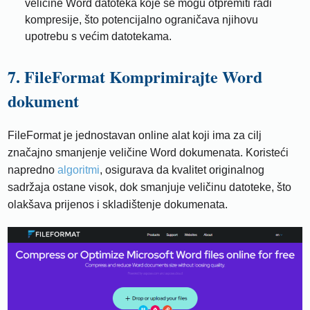
veličine Word datoteka koje se mogu otpremiti radi
kompresije, što potencijalno ograničava njihovu
upotrebu s većim datotekama.
7. FileFormat Komprimirajte Word
dokument
FileFormat je jednostavan online alat koji ima za cilj
značajno smanjenje veličine Word dokumenata. Koristeći
napredno
algoritmi
, osigurava da kvalitet originalnog
sadržaja ostane visok, dok smanjuje veličinu datoteke, što
olakšava prijenos i skladištenje dokumenata.