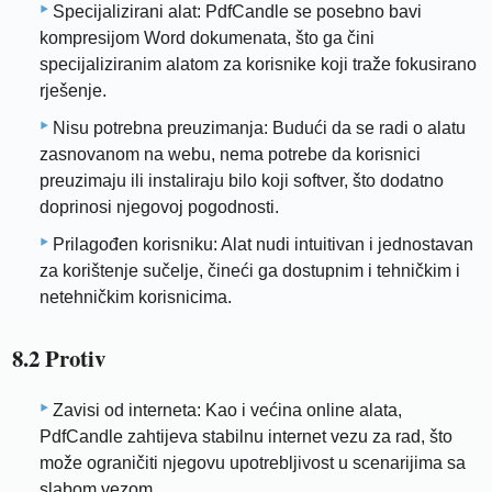
Specijalizirani alat: PdfCandle se posebno bavi
kompresijom Word dokumenata, što ga čini
specijaliziranim alatom za korisnike koji traže fokusirano
rješenje.
Nisu potrebna preuzimanja: Budući da se radi o alatu
zasnovanom na webu, nema potrebe da korisnici
preuzimaju ili instaliraju bilo koji softver, što dodatno
doprinosi njegovoj pogodnosti.
Prilagođen korisniku: Alat nudi intuitivan i jednostavan
za korištenje sučelje, čineći ga dostupnim i tehničkim i
netehničkim korisnicima.
8.2 Protiv
Zavisi od interneta: Kao i većina online alata,
PdfCandle zahtijeva stabilnu internet vezu za rad, što
može ograničiti njegovu upotrebljivost u scenarijima sa
slabom vezom.