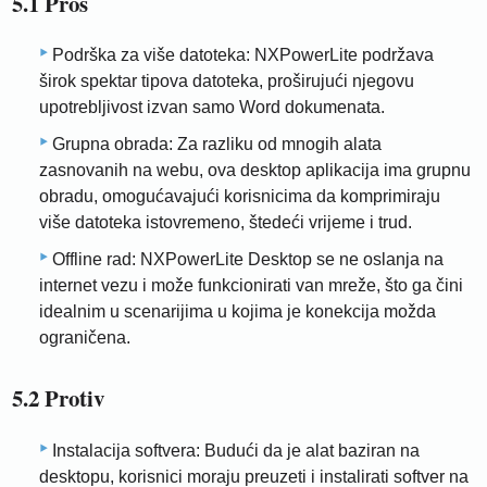
5.1 Pros
Podrška za više datoteka: NXPowerLite podržava
širok spektar tipova datoteka, proširujući njegovu
upotrebljivost izvan samo Word dokumenata.
Grupna obrada: Za razliku od mnogih alata
zasnovanih na webu, ova desktop aplikacija ima grupnu
obradu, omogućavajući korisnicima da komprimiraju
više datoteka istovremeno, štedeći vrijeme i trud.
Offline rad: NXPowerLite Desktop se ne oslanja na
internet vezu i može funkcionirati van mreže, što ga čini
idealnim u scenarijima u kojima je konekcija možda
ograničena.
5.2 Protiv
Instalacija softvera: Budući da je alat baziran na
desktopu, korisnici moraju preuzeti i instalirati softver na