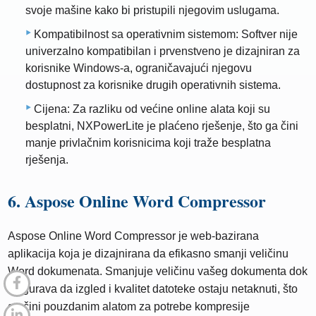
svoje mašine kako bi pristupili njegovim uslugama.
Kompatibilnost sa operativnim sistemom: Softver nije
univerzalno kompatibilan i prvenstveno je dizajniran za
korisnike Windows-a, ograničavajući njegovu
dostupnost za korisnike drugih operativnih sistema.
Cijena: Za razliku od većine online alata koji su
besplatni, NXPowerLite je plaćeno rješenje, što ga čini
manje privlačnim korisnicima koji traže besplatna
rješenja.
6. Aspose Online Word Compressor
Aspose Online Word Compressor je web-bazirana
aplikacija koja je dizajnirana da efikasno smanji veličinu
Word dokumenata. Smanjuje veličinu vašeg dokumenta dok
osigurava da izgled i kvalitet datoteke ostaju netaknuti, što
ga čini pouzdanim alatom za potrebe kompresije