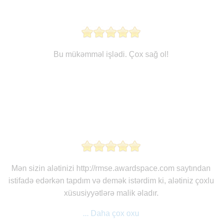
Bu mükəmməl işlədi. Çox sağ ol!
Mən sizin alətinizi http://rmse.awardspace.com saytından
istifadə edərkən tapdım və demək istərdim ki, alətiniz çoxlu
xüsusiyyətlərə malik əladır.
... Daha çox oxu