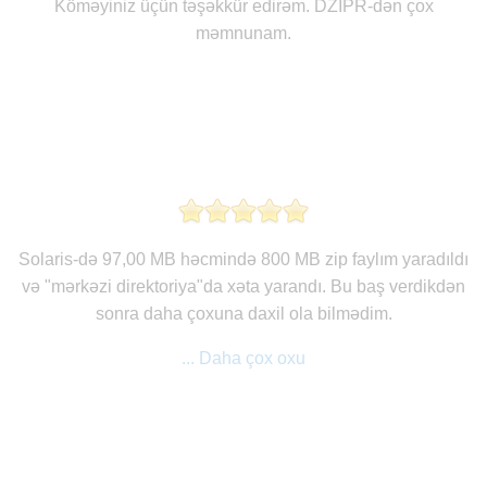
Köməyiniz üçün təşəkkür edirəm. DZIPR-dən çox
məmnunam.
Solaris-də 97,00 MB həcmində 800 MB zip faylım yaradıldı
və "mərkəzi direktoriya"da xəta yarandı. Bu baş verdikdən
sonra daha çoxuna daxil ola bilmədim.
... Daha çox oxu