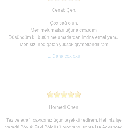
Cənab Çen,
Çox sağ olun.
Mən məlumatları uğurla çıxardım.
Düşündüm ki, bütün məlumatlardan imtina etməliyəm...
Mən sizi həqiqətən yüksək qiymətləndirirəm
... Daha çox oxu
Hörmətli Chen,
Tez və ətraflı cavabınız üçün təşəkkür edirəm. Həlliniz işə
yaradı! Böyük Fayl Bölgüsü proqramı, sonra isə Advanced