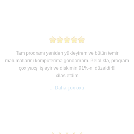
Tam proqramı yenidən yükləyirəm və bütün təmir
məlumatlarını kompüterimə göndərirəm. Beləliklə, proqram
çox yaxşı işləyir və diskimin 91%-ni düzəldir!!!
xilas etdim
... Daha çox oxu