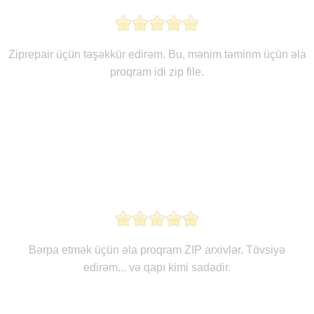
Ziprepair üçün təşəkkür edirəm. Bu, mənim təmirim üçün əla
proqram idi zip file.
Bərpa etmək üçün əla proqram ZIP arxivlər. Tövsiyə
edirəm... və qapı kimi sadədir.