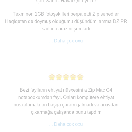
Çox Sabit - Həyat Qoruyucu!
Təxminən 1GB fotoşəkilləri bərpa etdi Zip sənədlər.
Həqiqətən də doymuş olduğumu düşündüm, amma DZIPR
sadəcə ərazini şumladı
... Daha çox oxu
Bəzi faylların ehtiyat nüsxəsini a Zip Mac G4
notebookumdan fayl. Onları kompüterə ehtiyat
nüsxələməkdən başqa çarəm qalmadı və arxivdən
çıxarmağa çalışanda bunu tapdım
... Daha çox oxu