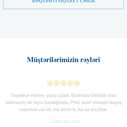
RƏQABƏTI SIQARET ÇƏKIR
Müştərilərimizin rəyləri
Təşəkkür edirəm, yaxşı işlədi. Bloknotla birlikdə xilas
edilməmiş bir fayla baxdığımda, PNG daxil olmaqla başlıq
məlumatı var idi, ola bilsin ki, bu da ola bilər.
... Daha çox oxu