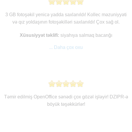
3 GB fotoşəkil yenicə yadda saxlanıldı! Kollec məzuniyyəti
və qız yoldaşının fotoşəkilləri saxlanıldı! Çox sağ ol.
Xüsusiyyət təklifi:
siyahıya salmaq bacarığı
... Daha çox oxu
Təmir edilmiş OpenOffice sənədi çox gözəl işləyir! DZIPR-ə
böyük təşəkkürlər!