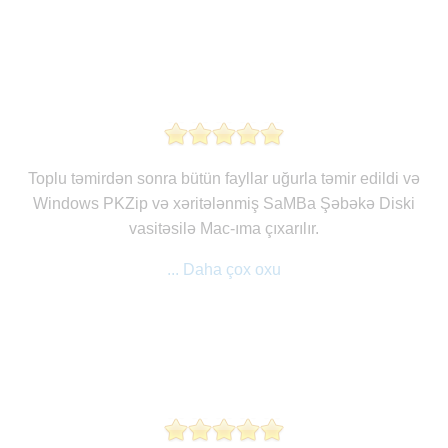
Toplu təmirdən sonra bütün fayllar uğurla təmir edildi və
Windows PKZip və xəritələnmiş SaMBa Şəbəkə Diski
vasitəsilə Mac-ıma çıxarılır.
... Daha çox oxu