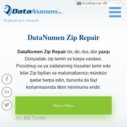
Azərbaycan dili
30 gün pul geri zəmanəti
DataNumen Zip Repair
DataNumen Zip Repair
dır,-dir,-dur,-dür
yaxşı
Dünyadakı zip təmiri və bərpa vasitəsi.
Pozulmuş və ya zədələnmiş hissələri təmir edə
bilər Zip faylları və məlumatlarınızı mümkün
qədər bərpa edin, bununla da fayl
korlanmasında itkini minimuma endir.
Pulsuz Yüklə
20+ İllik Təcrübə