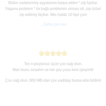
Bütün zədələnmiş əşyalarımı bərpa etdim *.zip fayllar.
Yeganə problem * ilə bağlı problemin olması idi..zip özləri
zip edilmiş fayllar. Əks halda 10 fayl çıxır
... Daha çox oxu
Tez e-poçtunuz üçün çox sağ olun.
Mən bunu sınadım və hər şey yuxu kimi işləyirdi!
Çox sağ olun, 900 MB-dan çox yaddaşı bərpa edə bildim!