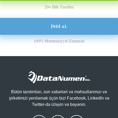
20+ İllik Təcrübə
İNDI AL
100% Məmnuniyyət Zəmanəti
Bütün tanıtımları, son xəbərləri və məhsullarımızı və
şirkətimizi yeniləmək üçün bizi Facebook, LinkedIn və
Twitter-də izləyin və bəyənin.