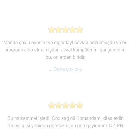
Məndə çoxlu oyunlar və digər fayl növləri pozulmuşdu və bu
proqramı əldə etməmişdən əvvəl kompüterimi qarışdırırdım,
bu, onlardan biridir.
... Daha çox oxu
Bu mükəmməl işlədi! Çox sağ ol! Komandamı xilas etdin
16 aylıq işi yenidən görmək üçün geri qayıdıram. DZIPR