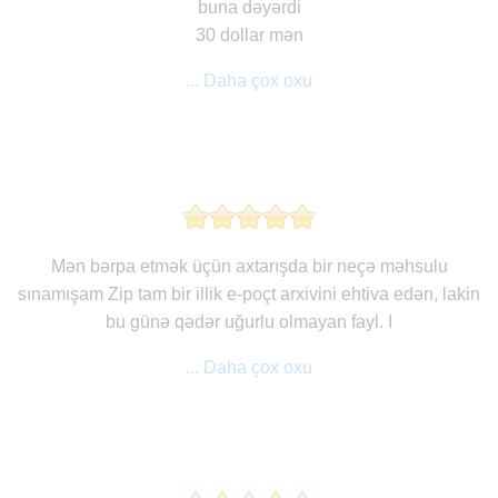
buna dəyərdi
30 dollar mən
... Daha çox oxu
Mən bərpa etmək üçün axtarışda bir neçə məhsulu
sınamışam Zip tam bir illik e-poçt arxivini ehtiva edən, lakin
bu günə qədər uğurlu olmayan fayl. I
... Daha çox oxu