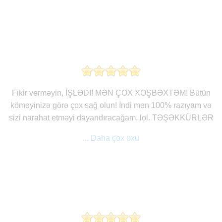
Fikir verməyin, İŞLƏDİ! MƏN ÇOX XOŞBƏXTƏM! Bütün
köməyinizə görə çox sağ olun! İndi mən 100% razıyam və
sizi narahat etməyi dayandıracağam. lol. TƏŞƏKKÜRLƏR
... Daha çox oxu