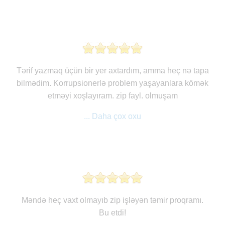
Tərif yazmaq üçün bir yer axtardım, amma heç nə tapa
bilmədim. Korrupsionerlə problem yaşayanlara kömək
etməyi xoşlayıram. zip fayl. olmuşam
... Daha çox oxu
Məndə heç vaxt olmayıb zip işləyən təmir proqramı.
Bu etdi!