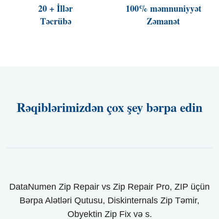
20 + İllər
100% məmnuniyyət
Təcrübə
Zəmanət
Rəqiblərimizdən çox şey bərpa edin
DataNumen Zip Repair vs Zip Repair Pro, ZIP üçün
Bərpa Alətləri Qutusu, Diskinternals Zip Təmir,
Obyektin Zip Fix və s.