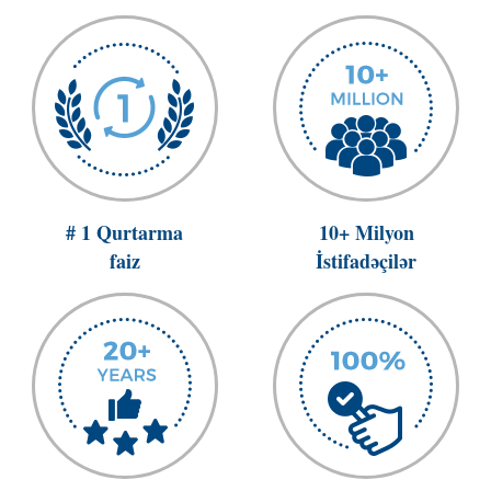
# 1 Qurtarma
10+ Milyon
faiz
İstifadəçilər