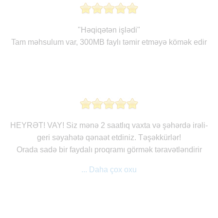
"Həqiqətən işlədi"
Tam məhsulum var, 300MB faylı təmir etməyə kömək edir
HEYRƏT! VAY! Siz mənə 2 saatlıq vaxta və şəhərdə irəli-
geri səyahətə qənaət etdiniz. Təşəkkürlər!
Orada sadə bir faydalı proqramı görmək təravətləndirir
... Daha çox oxu