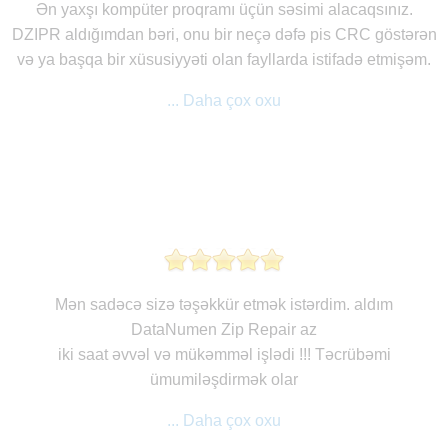
Ən yaxşı kompüter proqramı üçün səsimi alacaqsınız.
DZIPR aldığımdan bəri, onu bir neçə dəfə pis CRC göstərən
və ya başqa bir xüsusiyyəti olan fayllarda istifadə etmişəm.
... Daha çox oxu
Mən sadəcə sizə təşəkkür etmək istərdim. aldım
DataNumen Zip Repair az
iki saat əvvəl və mükəmməl işlədi !!! Təcrübəmi
ümumiləşdirmək olar
... Daha çox oxu