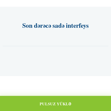
Son dərəcə sadə interfeys
PULSUZ YÜKLƏ