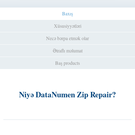
Baxış
Xüsusiyyətləri
Necə bərpa etmək olar
Ətraflı məlumat
Baş products
Niyə DataNumen Zip Repair?