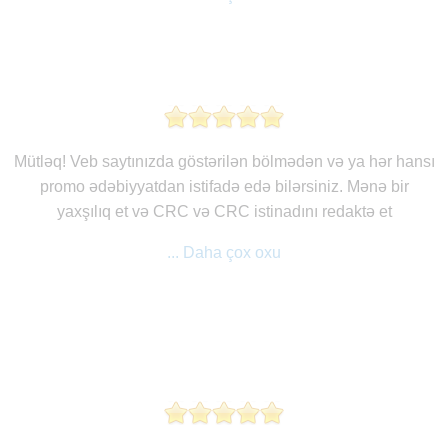
Mütləq! Veb saytınızda göstərilən bölmədən və ya hər hansı
promo ədəbiyyatdan istifadə edə bilərsiniz. Mənə bir
yaxşılıq et və CRC və CRC istinadını redaktə et
... Daha çox oxu