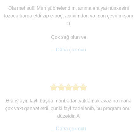
Əla məhsul!! Mən şübhələndim, amma ehtiyat nüsxəsini
təzəcə bərpa etdi zip e-poçt arxivimdən və mən çevrilmişəm
:)
Çox sağ olun və
... Daha çox oxu
Əla işləyir. faylı başqa mənbədən yükləmək əvəzinə mənə
çox vaxt qənaət etdi, çünki fayl zədələnib, bu proqram onu ​​
düzəldir. A
... Daha çox oxu