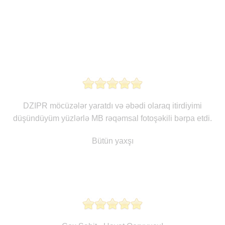
DZIPR möcüzələr yaratdı və əbədi olaraq itirdiyimi
düşündüyüm yüzlərlə MB rəqəmsal fotoşəkili bərpa etdi.
Bütün yaxşı