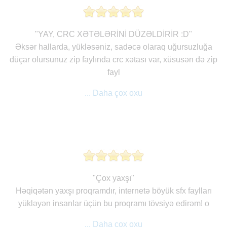
"YAY, CRC XƏTƏLƏRİNİ DÜZƏLDİRİR :D"
Əksər hallarda, yükləsəniz, sadəcə olaraq uğursuzluğa
düçar olursunuz zip faylında crc xətası var, xüsusən də zip
fayl
... Daha çox oxu
"Çox yaxşı"
Həqiqətən yaxşı proqramdır, internetə böyük sfx faylları
yükləyən insanlar üçün bu proqramı tövsiyə edirəm! o
... Daha çox oxu