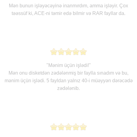
Mən bunun işləyəcəyinə inanmırdım, amma işləyir. Çox
təəssüf ki, ACE-ni təmir edə bilmir və RAR fayllar da.
"Mənim üçün işlədi!"
Mən onu disketdən zədələnmiş bir faylla sınadım və bu,
mənim üçün işlədi. 5 fayldan yalnız 40-i müəyyən dərəcədə
zədələnib.