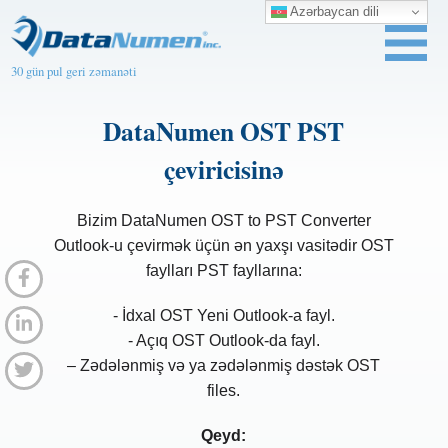
Azərbaycan dili
30 gün pul geri zəmanəti
DataNumen OST PST
çeviricisinə
Bizim DataNumen OST to PST Converter
Outlook-u çevirmək üçün ən yaxşı vasitədir OST
faylları PST fayllarına:
- İdxal OST Yeni Outlook-a fayl.
- Açıq OST Outlook-da fayl.
– Zədələnmiş və ya zədələnmiş dəstək OST
files.
Qeyd: