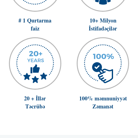
# 1 Qurtarma
10+ Milyon
faiz
İstifadəçilər
20 + İllər
100% məmnuniyyət
Təcrübə
Zəmanət