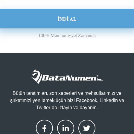
İNDI AL
100% Məmnuniyyət Zəmanəti
Bütün tanıtımları, son xəbərləri və məhsullarımızı və
şirkətimizi yeniləmək üçün bizi Facebook, LinkedIn və
Twitter-də izləyin və bəyənin.