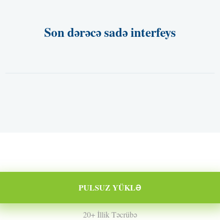
Son dərəcə sadə interfeys
PULSUZ YÜKLƏ
20+ İllik Təcrübə