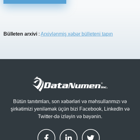
Bülleten arxivi
:
Arxivlənmiş xəbər bülleteni tapın
Bütün tanıtımları, son xəbərləri və məhsullarımızı və
şirkətimizi yeniləmək üçün bizi Facebook, LinkedIn və
Twitter-də izləyin və bəyənin.