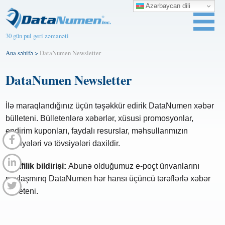
Azərbaycan dili
30 gün pul geri zəmanəti
Ana səhifə
>
DataNumen Newsletter
DataNumen Newsletter
İlə maraqlandığınız üçün təşəkkür edirik DataNumen xəbər
bülleteni. Bülletenlərə xəbərlər, xüsusi promosyonlar,
endirim kuponları, faydalı resurslar, məhsullarımızın
tövsiyələri və tövsiyələri daxildir.
Məxfilik bildirişi:
Abunə olduğumuz e-poçt ünvanlarını
paylaşmırıq DataNumen hər hansı üçüncü tərəflərlə xəbər
bülleteni.