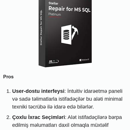
Pros
User-dostu interfeysi
: İntuitiv idarəetmə paneli
və sadə təlimatlarla istifadəçilər bu aləti minimal
texniki təcrübə ilə idarə edə bilərlər.
Çoxlu İxrac Seçimləri
: Alət istifadəçilərə bərpa
edilmiş məlumatları daxil olmaqla müxtəlif