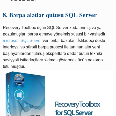
8. Bərpa alətlər qutusu SQL Server
Recovery Toolbox üçün SQL Server zədələnmiş və ya
pozulmuşları bərpa etməyə yönəlmiş xüsusi bir vasitədir
microsoft SQL Server
verilənlər bazaları. İstifadəçi dostu
interfeysi və sürətli bərpa prosesi ilə tanınan alət yeni
başlayanlardan tutmuş ekspertlərə qədər bütün texniki
səviyyəli istifadəçilərə xidmət göstərmək üçün nəzərdə
tutulmuşdur.