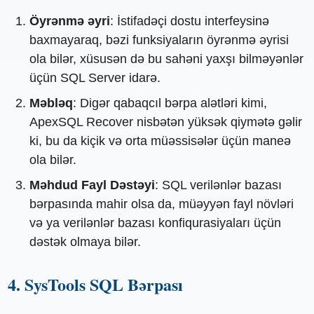
Öyrənmə əyri
: İstifadəçi dostu interfeysinə
baxmayaraq, bəzi funksiyaların öyrənmə əyrisi
ola bilər, xüsusən də bu sahəni yaxşı bilməyənlər
üçün SQL Server idarə.
Məbləq
: Digər qabaqcıl bərpa alətləri kimi,
ApexSQL Recover nisbətən yüksək qiymətə gəlir
ki, bu da kiçik və orta müəssisələr üçün maneə
ola bilər.
Məhdud Fayl Dəstəyi
: SQL verilənlər bazası
bərpasında mahir olsa da, müəyyən fayl növləri
və ya verilənlər bazası konfiqurasiyaları üçün
dəstək olmaya bilər.
4. SysTools SQL Bərpası