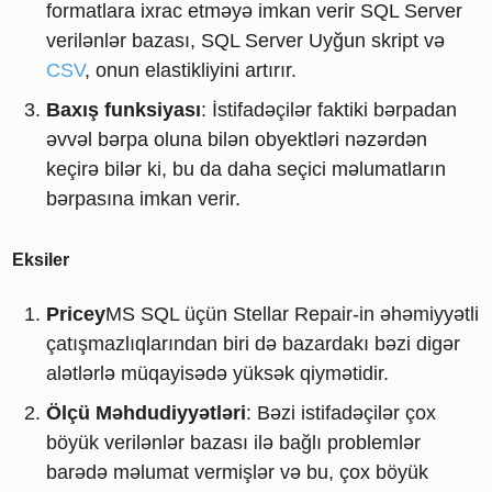
formatlara ixrac etməyə imkan verir SQL Server
verilənlər bazası, SQL Server Uyğun skript və
CSV
, onun elastikliyini artırır.
Baxış funksiyası
: İstifadəçilər faktiki bərpadan
əvvəl bərpa oluna bilən obyektləri nəzərdən
keçirə bilər ki, bu da daha seçici məlumatların
bərpasına imkan verir.
Eksiler
Pricey
MS SQL üçün Stellar Repair-in əhəmiyyətli
çatışmazlıqlarından biri də bazardakı bəzi digər
alətlərlə müqayisədə yüksək qiymətidir.
Ölçü Məhdudiyyətləri
: Bəzi istifadəçilər çox
böyük verilənlər bazası ilə bağlı problemlər
barədə məlumat vermişlər və bu, çox böyük