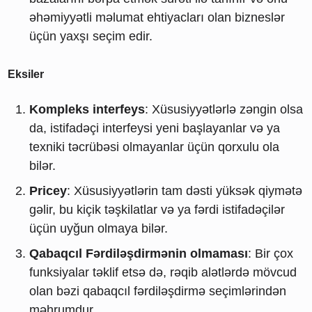
əhəmiyyətli məlumat ehtiyacları olan bizneslər
üçün yaxşı seçim edir.
Eksiler
Kompleks interfeys
: Xüsusiyyətlərlə zəngin olsa
da, istifadəçi interfeysi yeni başlayanlar və ya
texniki təcrübəsi olmayanlar üçün qorxulu ola
bilər.
Pricey
: Xüsusiyyətlərin tam dəsti yüksək qiymətə
gəlir, bu kiçik təşkilatlar və ya fərdi istifadəçilər
üçün uyğun olmaya bilər.
Qabaqcıl Fərdiləşdirmənin olmaması
: Bir çox
funksiyalar təklif etsə də, rəqib alətlərdə mövcud
olan bəzi qabaqcıl fərdiləşdirmə seçimlərindən
məhrumdur.