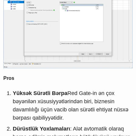
Pros
Yüksək Sürətli Bərpa
Red Gate-in ən çox
bəyənilən xüsusiyyətlərindən biri, biznesin
davamlılığı üçün vacib olan sürətli ehtiyat nüsxə
bərpası qabiliyyətidir.
Dürüstlük Yoxlamaları
: Alət avtomatik olaraq