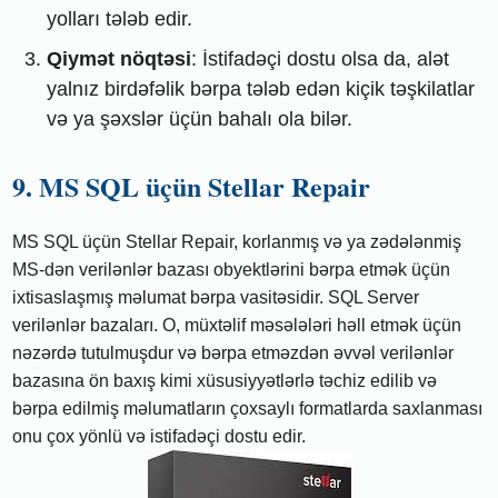
yolları tələb edir.
Qiymət nöqtəsi
: İstifadəçi dostu olsa da, alət
yalnız birdəfəlik bərpa tələb edən kiçik təşkilatlar
və ya şəxslər üçün bahalı ola bilər.
9. MS SQL üçün Stellar Repair
MS SQL üçün Stellar Repair, korlanmış və ya zədələnmiş
MS-dən verilənlər bazası obyektlərini bərpa etmək üçün
ixtisaslaşmış məlumat bərpa vasitəsidir. SQL Server
verilənlər bazaları. O, müxtəlif məsələləri həll etmək üçün
nəzərdə tutulmuşdur və bərpa etməzdən əvvəl verilənlər
bazasına ön baxış kimi xüsusiyyətlərlə təchiz edilib və
bərpa edilmiş məlumatların çoxsaylı formatlarda saxlanması
onu çox yönlü və istifadəçi dostu edir.