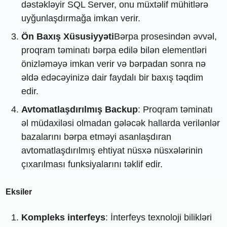
dəstəkləyir SQL Server, onu müxtəlif mühitlərə
uyğunlaşdırmağa imkan verir.
Ön Baxış Xüsusiyyəti
Bərpa prosesindən əvvəl,
proqram təminatı bərpa edilə bilən elementləri
önizləməyə imkan verir və bərpadan sonra nə
əldə edəcəyinizə dair faydalı bir baxış təqdim
edir.
Avtomatlaşdırılmış Backup
: Proqram təminatı
əl müdaxiləsi olmadan gələcək hallarda verilənlər
bazalarını bərpa etməyi asanlaşdıran
avtomatlaşdırılmış ehtiyat nüsxə nüsxələrinin
çıxarılması funksiyalarını təklif edir.
Eksiler
Kompleks interfeys
: İnterfeys texnoloji bilikləri