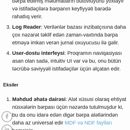
bərpa edilmiş məlumatların bütövlüyünü yoxlayır
və istifadəçilərə bərpanın keyfiyyəti barədə
rahatlıq verir.
Log Reader
: Verilənlər bazası inzibatçısına daha
çox nəzarət təklif edən zaman-vaxtında bərpa
etməyə imkan verən jurnal oxuyucusu ilə gəlir.
User-dostu interfeysi
: Proqramın naviqasiyası
asan olan sadə, intuitiv UI var və bu, onu bütün
təcrübə səviyyəli istifadəçilər üçün əlçatan edir.
Eksiler
Məhdud əhatə dairəsi
: Alət xüsusi olaraq ehtiyat
nüsxələrin bərpası üçün nəzərdə tutulmuşdur ki,
bu da onu idarə edən digər bərpa alətlərindən
daha az universal edir
MDF və NDF faylları