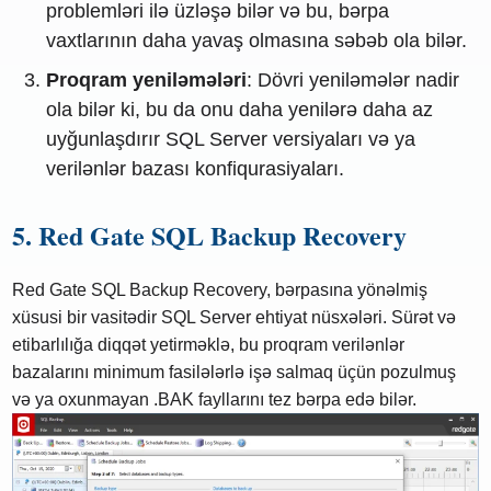
problemləri ilə üzləşə bilər və bu, bərpa
vaxtlarının daha yavaş olmasına səbəb ola bilər.
Proqram yeniləmələri
: Dövri yeniləmələr nadir
ola bilər ki, bu da onu daha yenilərə daha az
uyğunlaşdırır SQL Server versiyaları və ya
verilənlər bazası konfiqurasiyaları.
5. Red Gate SQL Backup Recovery
Red Gate SQL Backup Recovery, bərpasına yönəlmiş
xüsusi bir vasitədir SQL Server ehtiyat nüsxələri. Sürət və
etibarlılığa diqqət yetirməklə, bu proqram verilənlər
bazalarını minimum fasilələrlə işə salmaq üçün pozulmuş
və ya oxunmayan .BAK fayllarını tez bərpa edə bilər.