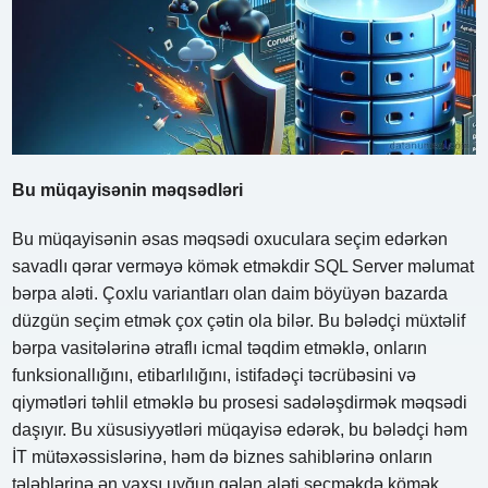
Bu müqayisənin məqsədləri
Bu müqayisənin əsas məqsədi oxuculara seçim edərkən
savadlı qərar verməyə kömək etməkdir SQL Server məlumat
bərpa aləti. Çoxlu variantları olan daim böyüyən bazarda
düzgün seçim etmək çox çətin ola bilər. Bu bələdçi müxtəlif
bərpa vasitələrinə ətraflı icmal təqdim etməklə, onların
funksionallığını, etibarlılığını, istifadəçi təcrübəsini və
qiymətləri təhlil etməklə bu prosesi sadələşdirmək məqsədi
daşıyır. Bu xüsusiyyətləri müqayisə edərək, bu bələdçi həm
İT mütəxəssislərinə, həm də biznes sahiblərinə onların
tələblərinə ən yaxşı uyğun gələn aləti seçməkdə kömək