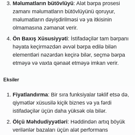
Məlumatların bütövlüyü
: Alət bərpa prosesi
zamanı məlumatların bütövlüyünü qoruyur,
məlumatların dəyişdirilməsi və ya itkisinin
olmamasına zəmanət verir.
Ön Baxış Xüsusiyyəti
: İstifadəçilər tam bərpanı
həyata keçirməzdən əvvəl bərpa edilə bilən
elementləri nəzərdən keçirə bilər, seçmə bərpa
etməyə və vaxta qənaət etməyə imkan verir.
Eksiler
Fiyatlandırma
: Bir sıra funksiyalar təklif etsə də,
qiymətlər xüsusilə kiçik biznes və ya fərdi
istifadəçilər üçün daha yüksək ola bilər.
Ölçü Məhdudiyyətləri
: Həddindən artıq böyük
verilənlər bazaları üçün alət performans