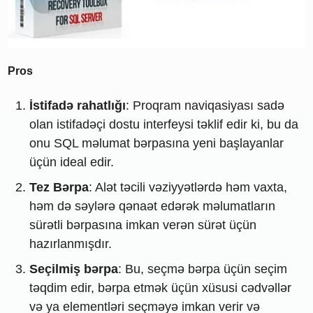
Pros
İstifadə rahatlığı
: Proqram naviqasiyası sadə
olan istifadəçi dostu interfeysi təklif edir ki, bu da
onu SQL məlumat bərpasına yeni başlayanlar
üçün ideal edir.
Tez Bərpa
: Alət təcili vəziyyətlərdə həm vaxta,
həm də səylərə qənaət edərək məlumatların
sürətli bərpasına imkan verən sürət üçün
hazırlanmışdır.
Seçilmiş bərpa
: Bu, seçmə bərpa üçün seçim
təqdim edir, bərpa etmək üçün xüsusi cədvəllər
və ya elementləri seçməyə imkan verir və