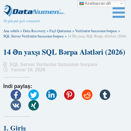
Azərbaycan dili
30 gün pul geri zəmanəti
Ana səhifə
>
Data Recovery
>
Fayl Qurtarma
>
Verilənlər bazasının bərpası
>
SQL Server Verilənlər bazasının bərpası
>
14 Ən yaxşı SQL Bərpa Alətləri (2026)
14 Ən yaxşı SQL Bərpa Alətləri (2026)
SQL Server Verilənlər bazasının bərpası
Yanvar 16, 2026
İndi paylaş:
1. Giriş