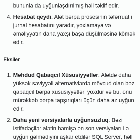
bununla da uyğunlaşdırılmış həll təklif edir.
Hesabat qeydi
: Alət bərpa prosesinin təfərrüatlı
jurnal hesabatını yaradır, yoxlamaya və
əməliyyatın daha yaxşı başa düşülməsinə kömək
edir.
Eksiler
Məhdud Qabaqcıl Xüsusiyyətlər
: Alətdə daha
yüksək səviyyəli alternativlərdə mövcud olan bəzi
qabaqcıl bərpa xüsusiyyətləri yoxdur və bu, onu
mürəkkəb bərpa tapşırıqları üçün daha az uyğun
edir.
Daha yeni versiyalarla uyğunsuzluq
: Bəzi
istifadəçilər alətin həmişə ən son versiyaları ilə
uyğun gəlmədiyini aşkar etdilər SQL Server, həll