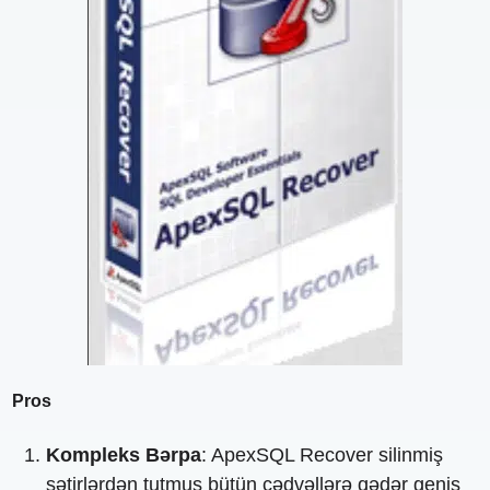
Pros
Kompleks Bərpa
: ApexSQL Recover silinmiş
sətirlərdən tutmuş bütün cədvəllərə qədər geniş