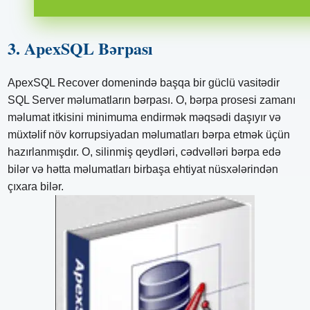
3. ApexSQL Bərpası
ApexSQL Recover domenində başqa bir güclü vasitədir
SQL Server məlumatların bərpası. O, bərpa prosesi zamanı
məlumat itkisini minimuma endirmək məqsədi daşıyır və
müxtəlif növ korrupsiyadan məlumatları bərpa etmək üçün
hazırlanmışdır. O, silinmiş qeydləri, cədvəlləri bərpa edə
bilər və hətta məlumatları birbaşa ehtiyat nüsxələrindən
çıxara bilər.