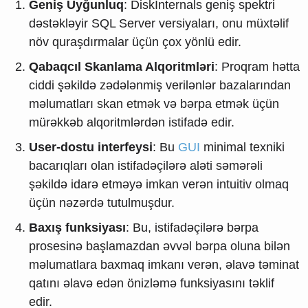
Geniş Uyğunluq
: DiskInternals geniş spektri
dəstəkləyir SQL Server versiyaları, onu müxtəlif
növ quraşdırmalar üçün çox yönlü edir.
Qabaqcıl Skanlama Alqoritmləri
: Proqram hətta
ciddi şəkildə zədələnmiş verilənlər bazalarından
məlumatları skan etmək və bərpa etmək üçün
mürəkkəb alqoritmlərdən istifadə edir.
User-dostu interfeysi
: Bu
GUI
minimal texniki
bacarıqları olan istifadəçilərə aləti səmərəli
şəkildə idarə etməyə imkan verən intuitiv olmaq
üçün nəzərdə tutulmuşdur.
Baxış funksiyası
: Bu, istifadəçilərə bərpa
prosesinə başlamazdan əvvəl bərpa oluna bilən
məlumatlara baxmaq imkanı verən, əlavə təminat
qatını əlavə edən önizləmə funksiyasını təklif
edir.