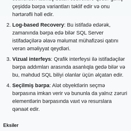
çeşiddə bərpa variantları təklif edir və onu
hərtərəfli həll edir.
Log-based Recovery
: Bu istifadə edərək,
zamanında bərpa edə bilər SQL Server
istifadəçilərə əlavə məlumat mühafizəsi qatını
verən əməliyyat qeydləri.
Vizual interfeys
: Qrafik interfeysi ilə istifadəçilər
bərpa addımları arasında asanlıqla gedə bilər və
bu, məhdud SQL biliyi olanlar üçün əlçatan edir.
Seçilmiş bərpa
: Alət obyektlərin seçmə
bərpasına imkan verir və bununla da yalnız zəruri
elementlərin bərpasında vaxt və resurslara
qənaət edir.
Eksiler