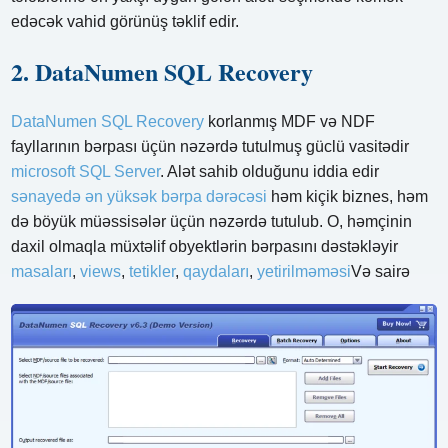
edəcək vahid görünüş təklif edir.
2. DataNumen SQL Recovery
DataNumen SQL Recovery
korlanmış MDF və NDF
fayllarının bərpası üçün nəzərdə tutulmuş güclü vasitədir
microsoft SQL Server
. Alət sahib olduğunu iddia edir
sənayedə ən yüksək bərpa dərəcəsi
həm kiçik biznes, həm
də böyük müəssisələr üçün nəzərdə tutulub. O, həmçinin
daxil olmaqla müxtəlif obyektlərin bərpasını dəstəkləyir
masaları
,
views
,
tetikler
,
qaydaları
,
yetirilməməsi
Və sairə