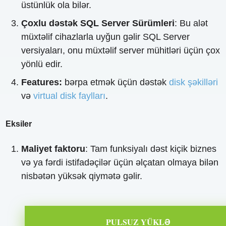
üstünlük ola bilər.
Çoxlu dəstək SQL Server Sürümleri
: Bu alət
müxtəlif cihazlarla uyğun gəlir SQL Server
versiyaları, onu müxtəlif server mühitləri üçün çox
yönlü edir.
Features:
bərpa etmək üçün dəstək
disk şəkilləri
və
virtual disk faylları
.
Eksiler
Maliyet faktoru
: Tam funksiyalı dəst kiçik biznes
və ya fərdi istifadəçilər üçün əlçatan olmaya bilən
nisbətən yüksək qiymətə gəlir.
PULSUZ YÜKLƏ