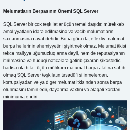
Məlumatların Bərpasının Önəmi SQL Server
SQL Server bir çox təşkilatlar üçün təməl daşıdır, mürəkkəb
əməliyyatların idarə edilməsinə və vacib məlumatların
saxlanmasına cavabdehdir. Buna görə də, effektiv məlumat
bərpa həllərinin əhəmiyyətini şişirtmək olmaz. Məlumat itkisi
təkcə maliyyə uğursuzluqlarına deyil, həm də reputasiyanın
itirilməsinə və hüquqi nəticələrə gətirib çıxaran şikəstedici
hadisə ola bilər. üçün möhkəm məlumat bərpa alətinə sahib
olmaq SQL Server təşkilatın təsadüfi silinmələrdən,
korrupsiyadan və ya digər məlumat itkisindən sonra bərpa
olunmasını təmin edir, dayanma vaxtını və əlaqəli xərcləri
minimuma endirir.