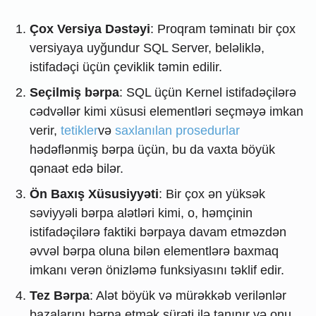
Çox Versiya Dəstəyi
: Proqram təminatı bir çox
versiyaya uyğundur SQL Server, beləliklə,
istifadəçi üçün çeviklik təmin edilir.
Seçilmiş bərpa
: SQL üçün Kernel istifadəçilərə
cədvəllər kimi xüsusi elementləri seçməyə imkan
verir,
tetikler
və
saxlanılan prosedurlar
hədəflənmiş bərpa üçün, bu da vaxta böyük
qənaət edə bilər.
Ön Baxış Xüsusiyyəti
: Bir çox ən yüksək
səviyyəli bərpa alətləri kimi, o, həmçinin
istifadəçilərə faktiki bərpaya davam etməzdən
əvvəl bərpa oluna bilən elementlərə baxmaq
imkanı verən önizləmə funksiyasını təklif edir.
Tez Bərpa
: Alət böyük və mürəkkəb verilənlər
bazalarını bərpa etmək sürəti ilə tanınır və onu