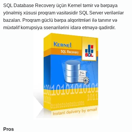
SQL Database Recovery üçün Kernel təmir və bərpaya
yönəlmiş xüsusi proqram vasitəsidir SQL Server verilənlər
bazaları. Proqram güclü bərpa alqoritmləri ilə tanınır və
müxtəlif korrupsiya ssenarilərini idarə etməyə qadirdir.
Pros