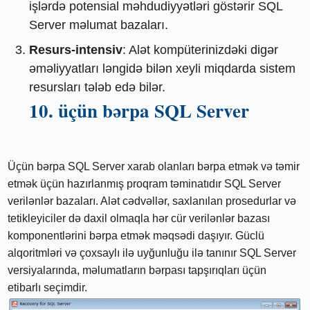
işlərdə potensial məhdudiyyətləri göstərir SQL
Server məlumat bazaları.
Resurs-intensiv
: Alət kompüterinizdəki digər
əməliyyatları ləngidə bilən xeyli miqdarda sistem
resursları tələb edə bilər.
10. üçün bərpa SQL Server
Üçün bərpa SQL Server xarab olanları bərpa etmək və təmir
etmək üçün hazırlanmış proqram təminatıdır SQL Server
verilənlər bazaları. Alət cədvəllər, saxlanılan prosedurlar və
tetikleyiciler də daxil olmaqla hər cür verilənlər bazası
komponentlərini bərpa etmək məqsədi daşıyır. Güclü
alqoritmləri və çoxsaylı ilə uyğunluğu ilə tanınır SQL Server
versiyalarında, məlumatların bərpası tapşırıqları üçün
etibarlı seçimdir.