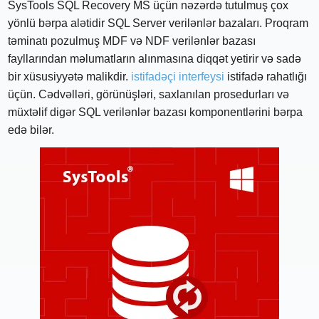
SysTools SQL Recovery MS üçün nəzərdə tutulmuş çox
yönlü bərpa alətidir SQL Server verilənlər bazaları. Proqram
təminatı pozulmuş MDF və NDF verilənlər bazası
fayllarından məlumatların alınmasına diqqət yetirir və sadə
bir xüsusiyyətə malikdir.
istifadəçi interfeysi
istifadə rahatlığı
üçün. Cədvəlləri, görünüşləri, saxlanılan prosedurları və
müxtəlif digər SQL verilənlər bazası komponentlərini bərpa
edə bilər.