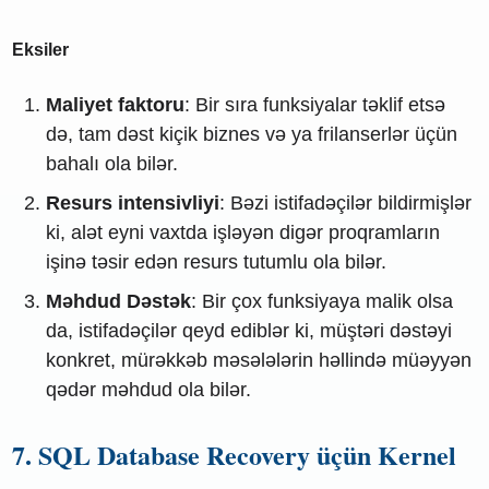
Eksiler
Maliyet faktoru
: Bir sıra funksiyalar təklif etsə
də, tam dəst kiçik biznes və ya frilanserlər üçün
bahalı ola bilər.
Resurs intensivliyi
: Bəzi istifadəçilər bildirmişlər
ki, alət eyni vaxtda işləyən digər proqramların
işinə təsir edən resurs tutumlu ola bilər.
Məhdud Dəstək
: Bir çox funksiyaya malik olsa
da, istifadəçilər qeyd ediblər ki, müştəri dəstəyi
konkret, mürəkkəb məsələlərin həllində müəyyən
qədər məhdud ola bilər.
7. SQL Database Recovery üçün Kernel