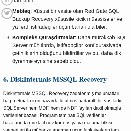
həmçinin.
Məbləq
: Xüsusi bir vasitə olan Red Gate SQL
Backup Recovery xüsusilə kiçik müəssisələr və
ya fərdi istifadəçilər üçün bahalı ola bilər.
Kompleks Quraşdırmalar
: Daha mürəkkəb SQL
Server mühitlərdə, istifadəçilər konfiqurasiyada
çətinliklərin olduğunu bildirdilər və bu, daha dik
öyrənmə əyrisinə səbəb oldu.
6. DiskInternals MSSQL Recovery
DiskInternals MSSQL Recovery zədələnmiş məlumatları
bərpa etmək üçün nəzərdə tutulmuş hərtərəfli bir vasitədir
SQL Server həm MDF, həm də NDF faylları daxil olmaqla
verilənlər bazası. Proqram təminatı SQL verilənlər
bazalarında müxtəlif növ korrupsiya və məlumat itkisi
ssenariləri ilə mübarizə aparmaq üçün funksiyaların tam