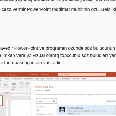
ə icazə vermir PowerPoint təqdimat mühitinin özü. Beləlikl
əlavədir PowerPoint və proqramın özündə söz buludunun 
kan verir və vizual olaraq təəccüblü söz buludları yaradı
 təcrübəsi üçün əla vasitədir.