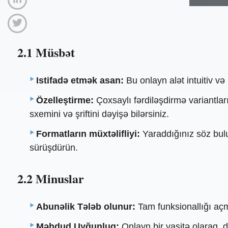
2.1 Müsbət
Istifadə etmək asan:
Bu onlayn alət intuitiv və
Özelleştirme:
Çoxsaylı fərdiləşdirmə variantlar
sxemini və şriftini dəyişə bilərsiniz.
Formatların müxtəlifliyi:
Yaraddığınız söz bulu
sürüşdürün.
2.2 Minuslar
Abunəlik Tələb olunur:
Tam funksionallığı aç
Məhdud Uyğunluq:
Onlayn bir vasitə olaraq, d