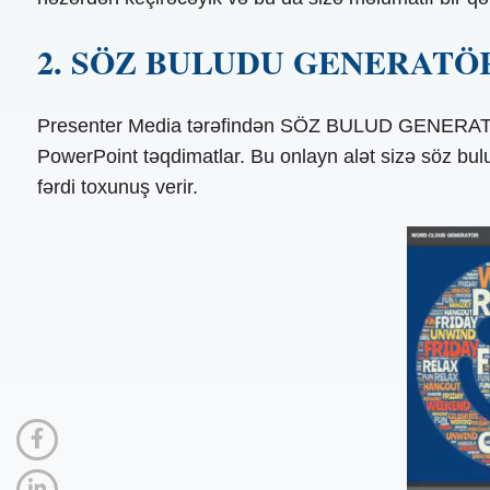
2. SÖZ BULUDU GENERATÖ
Presenter Media tərəfindən SÖZ BULUD GENERATORU d
PowerPoint təqdimatlar. Bu onlayn alət sizə söz bulu
fərdi toxunuş verir.