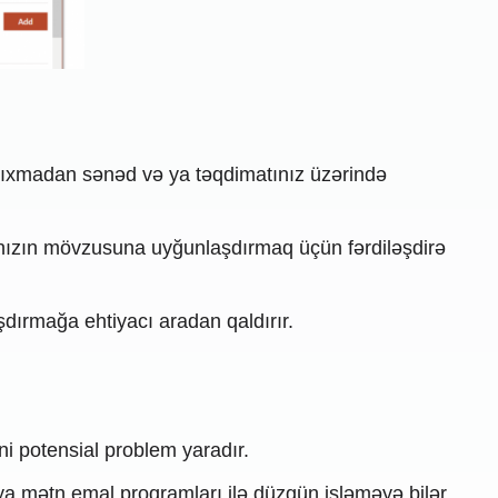
çıxmadan sənəd və ya təqdimatınız üzərində
atınızın mövzusuna uyğunlaşdırmaq üçün fərdiləşdirə
şdırmağa ehtiyacı aradan qaldırır.
ni potensial problem yaradır.
 ya mətn emal proqramları ilə düzgün işləməyə bilər.