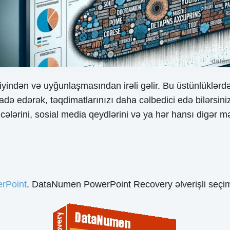
iyindən və uyğunlaşmasından irəli gəlir. Bu üstünlüklə
fadə edərək, təqdimatlarınızı daha cəlbedici edə bilərsiniz,
ticələrini, sosial media qeydlərini və ya hər hansı digər 
erPoint
. DataNumen PowerPoint Recovery əlverişli seçim