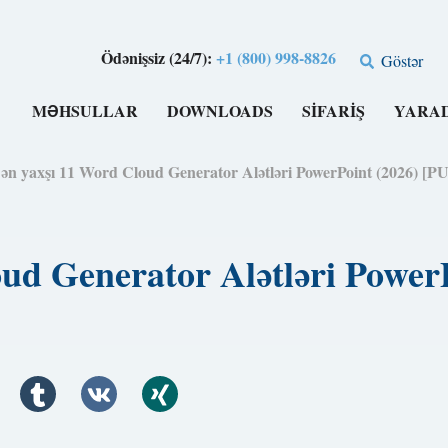
Ödənişsiz (24/7):
+1 (800) 998-8826
Göstər
MƏHSULLAR
DOWNLOADS
SIFARIŞ
YARA
ən yaxşı 11 Word Cloud Generator Alətləri PowerPoint (2026) [
oud Generator Alətləri Powe