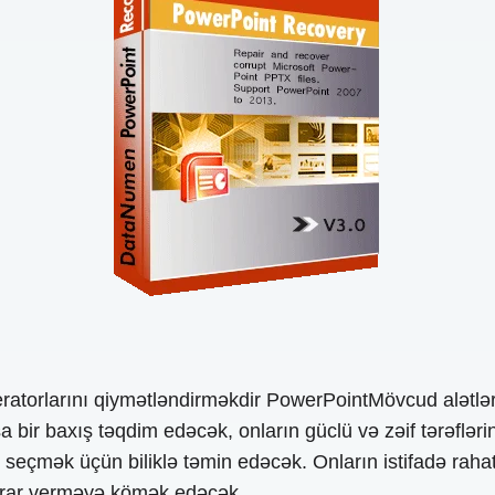
torlarını qiymətləndirməkdir PowerPointMövcud alətləri
a bir baxış təqdim edəcək, onların güclü və zəif tərəflər
 seçmək üçün biliklə təmin edəcək. Onların istifadə rahat
qərar verməyə kömək edəcək.