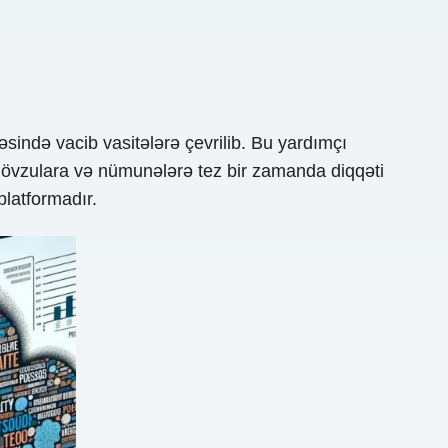
sində vacib vasitələrə çevrilib. Bu yardımçı
 mövzulara və nümunələrə tez bir zamanda diqqəti
platformadır.