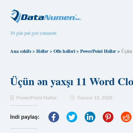
30 gün pul geri zəmanəti
Ana səhifə
>
Həllər
>
Ofis həlləri
>
PowerPoint Həllər
>
Üçün 
Üçün ən yaxşı 11 Word Cl
PowerPoint Həllər
Yanvar 16, 2026
İndi paylaş: