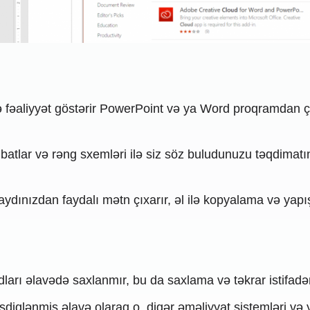
ə fəaliyyət göstərir PowerPoint və ya Word proqramdan 
ərtibatlar və rəng sxemləri ilə siz söz buludunuzu təqdim
ydınızdan faydalı mətn çıxarır, əl ilə kopyalama və yapı
ları əlavədə saxlanmır, bu da saxlama və təkrar istifadə
sdiqlənmiş əlavə olaraq o, digər əməliyyat sistemləri və