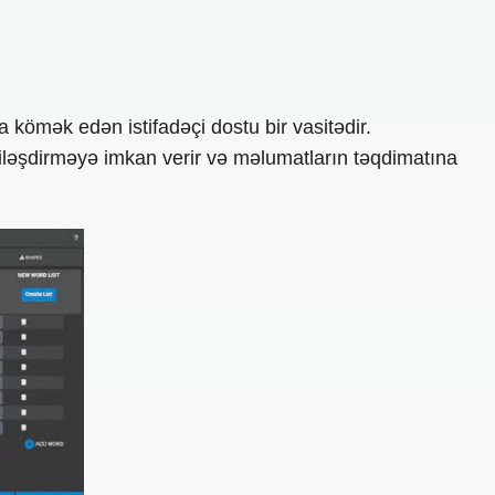
mək edən istifadəçi dostu bir vasitədir.
rdiləşdirməyə imkan verir və məlumatların təqdimatına