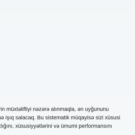
n müxtəlifliyi nəzərə alınmaqla, ən uyğununu
inə işıq salacaq. Bu sistematik müqayisə sizi xüsusi
lığını, xüsusiyyətlərini və ümumi performansını