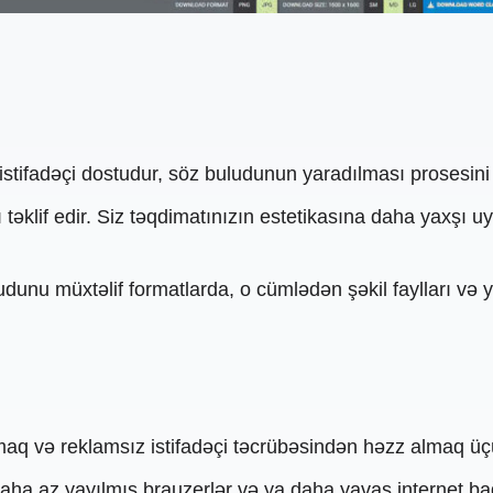
 istifadəçi dostudur, söz buludunun yaradılması prosesini
ı təklif edir. Siz təqdimatınızın estetikasına daha yaxş
dunu müxtəlif formatlarda, o cümlədən şəkil faylları və 
maq və reklamsız istifadəçi təcrübəsindən həzz almaq üç
aha az yayılmış brauzerlər və ya daha yavaş internet bağl