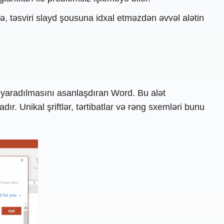
ə, təsviri slayd şousuna idxal etməzdən əvvəl alətin
yaradılmasını asanlaşdıran Word. Bu alət
r. Unikal şriftlər, tərtibatlar və rəng sxemləri bunu