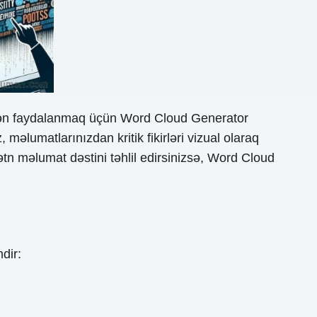
rdən faydalanmaq üçün Word Cloud Generator
 məlumatlarınızdan kritik fikirləri vizual olaraq
mətn məlumat dəstini təhlil edirsinizsə, Word Cloud
dir: