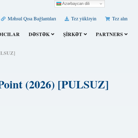
Azərbaycan dili
Məhsul Qısa Bağlantıları
Tez yükləyin
Tez alın
DICILAR
DƏSTƏK
ŞIRKƏT
PARTNERS
PULSUZ]
rPoint (2026) [PULSUZ]