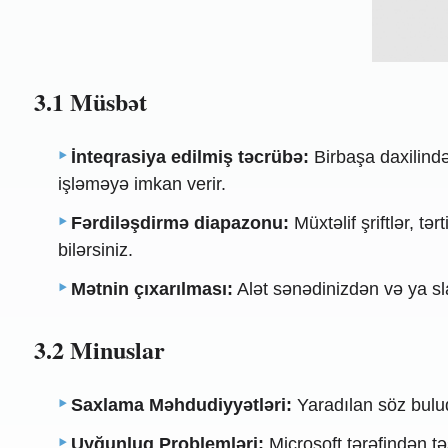
3.1 Müsbət
İnteqrasiya edilmiş təcrübə:
Birbaşa daxilind
işləməyə imkan verir.
Fərdiləşdirmə diapazonu:
Müxtəlif şriftlər, t
bilərsiniz.
Mətnin çıxarılması:
Alət sənədinizdən və ya sla
3.2 Minuslar
Saxlama Məhdudiyyətləri:
Yaradılan söz bulud
Uyğunluq Problemləri:
Microsoft tərəfindən tə