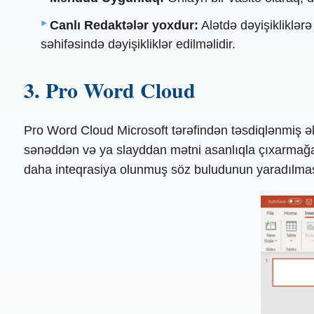
Canlı Redaktələr yoxdur:
Alətdə dəyişikliklər
səhifəsində dəyişikliklər edilməlidir.
3. Pro Word Cloud
Pro Word Cloud Microsoft tərəfindən təsdiqlənmiş 
sənəddən və ya slayddan mətni asanlıqla çıxarmağa im
daha inteqrasiya olunmuş söz buludunun yaradılması