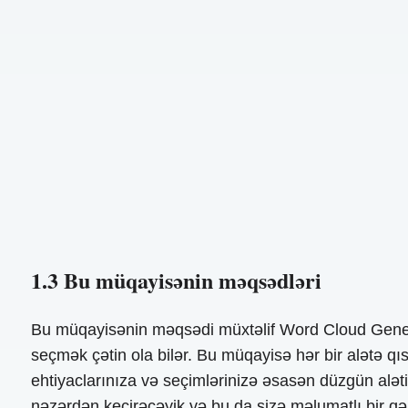
1.3 Bu müqayisənin məqsədləri
Bu müqayisənin məqsədi müxtəlif Word Cloud Genera
seçmək çətin ola bilər. Bu müqayisə hər bir alətə qıs
ehtiyaclarınıza və seçimlərinizə əsasən düzgün aləti
nəzərdən keçirəcəyik və bu da sizə məlumatlı bir 