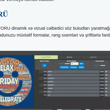
RÜ
inamik və vizual cəlbedici söz buludları yaratmağa kö
dunuzu müxtəlif formalar, rəng sxemləri və şriftlərlə fə