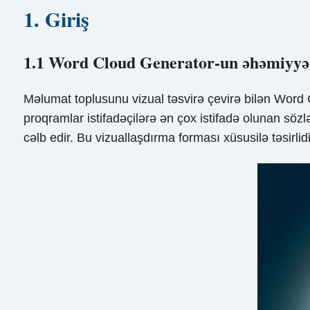
1. Giriş
1.1 Word Cloud Generator-un əhəmiyyə
Məlumat toplusunu vizual təsvirə çevirə bilən Word C
proqramlar istifadəçilərə ən çox istifadə olunan sö
cəlb edir. Bu vizuallaşdırma forması xüsusilə təsirlid