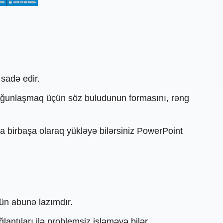
 sadə edir.
ı uyğunlaşmaq üçün söz buludunun formasını, rəng
ya birbaşa olaraq yükləyə bilərsiniz PowerPoint
ün abunə lazımdır.
antıları ilə problemsiz işləməyə bilər.