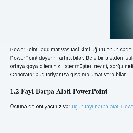
PowerPointTəqdimat vasitəsi kimi uğuru onun sadəl
PowerPoint dəyərini artıra bilər. Belə bir alətdən isti
ortaya qoya bilərsiniz. İstər müştəri rəyini, sorğu nə
Generator auditoriyanıza qısa məlumat verə bilər.
1.2 Fayl Bərpa Aləti PowerPoint
Üstünə də ehtiyacınız var
üçün fayl bərpa aləti Pow