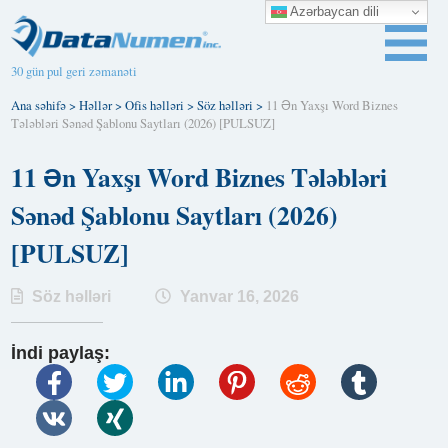
Azərbaycan dili
30 gün pul geri zəmanəti
Ana səhifə
>
Həllər
>
Ofis həlləri
>
Söz həlləri
>
11 Ən Yaxşı Word Biznes
Tələbləri Sənəd Şablonu Saytları (2026) [PULSUZ]
11 Ən Yaxşı Word Biznes Tələbləri
Sənəd Şablonu Saytları (2026)
[PULSUZ]
Söz həlləri
Yanvar 16, 2026
İndi paylaş: