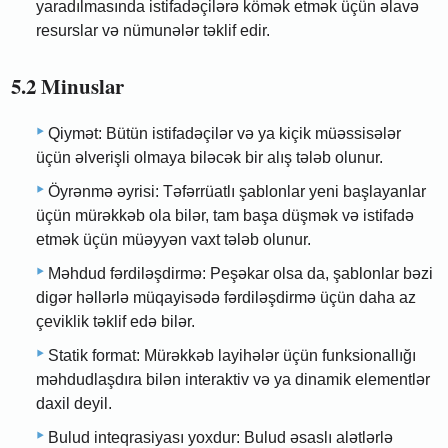
yaradılmasında istifadəçilərə kömək etmək üçün əlavə
resurslar və nümunələr təklif edir.
5.2 Minuslar
Qiymət: Bütün istifadəçilər və ya kiçik müəssisələr
üçün əlverişli olmaya biləcək bir alış tələb olunur.
Öyrənmə əyrisi: Təfərrüatlı şablonlar yeni başlayanlar
üçün mürəkkəb ola bilər, tam başa düşmək və istifadə
etmək üçün müəyyən vaxt tələb olunur.
Məhdud fərdiləşdirmə: Peşəkar olsa da, şablonlar bəzi
digər həllərlə müqayisədə fərdiləşdirmə üçün daha az
çeviklik təklif edə bilər.
Statik format: Mürəkkəb layihələr üçün funksionallığı
məhdudlaşdıra bilən interaktiv və ya dinamik elementlər
daxil deyil.
Bulud inteqrasiyası yoxdur: Bulud əsaslı alətlərlə