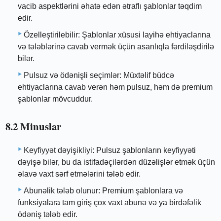
vacib aspektlərini əhatə edən ətraflı şablonlar təqdim
edir.
Özelleştirilebilir: Şablonlar xüsusi layihə ehtiyaclarına
və tələblərinə cavab vermək üçün asanlıqla fərdiləşdirilə
bilər.
Pulsuz və ödənişli seçimlər: Müxtəlif büdcə
ehtiyaclarına cavab verən həm pulsuz, həm də premium
şablonlar mövcuddur.
8.2 Minuslar
Keyfiyyət dəyişikliyi: Pulsuz şablonların keyfiyyəti
dəyişə bilər, bu da istifadəçilərdən düzəlişlər etmək üçün
əlavə vaxt sərf etmələrini tələb edir.
Abunəlik tələb olunur: Premium şablonlara və
funksiyalara tam giriş çox vaxt abunə və ya birdəfəlik
ödəniş tələb edir.