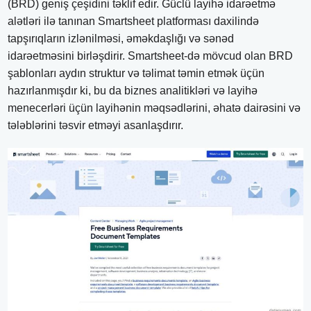
(BRD) geniş çeşidini təklif edir. Güclü layihə idarəetmə
alətləri ilə tanınan Smartsheet platforması daxilində
tapşırıqların izlənilməsi, əməkdaşlığı və sənəd
idarəetməsini birləşdirir. Smartsheet-də mövcud olan BRD
şablonları aydın struktur və təlimat təmin etmək üçün
hazırlanmışdır ki, bu da biznes analitikləri və layihə
menecerləri üçün layihənin məqsədlərini, əhatə dairəsini və
tələblərini təsvir etməyi asanlaşdırır.