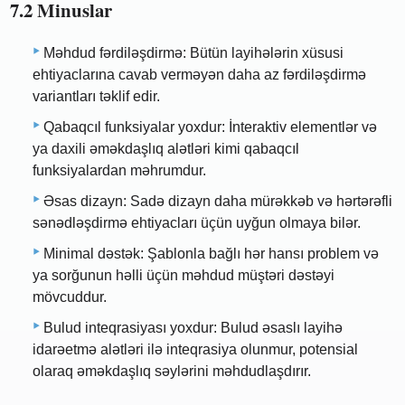
7.2 Minuslar
Məhdud fərdiləşdirmə: Bütün layihələrin xüsusi
ehtiyaclarına cavab verməyən daha az fərdiləşdirmə
variantları təklif edir.
Qabaqcıl funksiyalar yoxdur: İnteraktiv elementlər və
ya daxili əməkdaşlıq alətləri kimi qabaqcıl
funksiyalardan məhrumdur.
Əsas dizayn: Sadə dizayn daha mürəkkəb və hərtərəfli
sənədləşdirmə ehtiyacları üçün uyğun olmaya bilər.
Minimal dəstək: Şablonla bağlı hər hansı problem və
ya sorğunun həlli üçün məhdud müştəri dəstəyi
mövcuddur.
Bulud inteqrasiyası yoxdur: Bulud əsaslı layihə
idarəetmə alətləri ilə inteqrasiya olunmur, potensial
olaraq əməkdaşlıq səylərini məhdudlaşdırır.