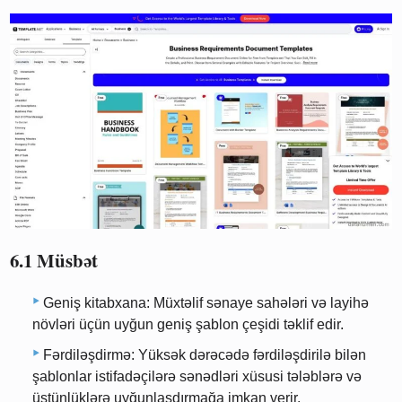
6.1 Müsbət
Geniş kitabxana: Müxtəlif sənaye sahələri və layihə
növləri üçün uyğun geniş şablon çeşidi təklif edir.
Fərdiləşdirmə: Yüksək dərəcədə fərdiləşdirilə bilən
şablonlar istifadəçilərə sənədləri xüsusi tələblərə və
üstünlüklərə uyğunlaşdırmağa imkan verir.