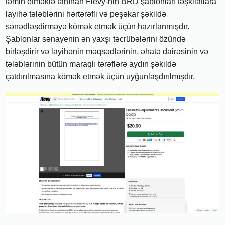
təmin etməklə tanınan Flevy-nin BRD şablonları təşkilatlara
layihə tələblərini hərtərəfli və peşəkar şəkildə
sənədləşdirməyə kömək etmək üçün hazırlanmışdır.
Şablonlar sənayenin ən yaxşı təcrübələrini özündə
birləşdirir və layihənin məqsədlərinin, əhatə dairəsinin və
tələblərinin bütün maraqlı tərəflərə aydın şəkildə
çatdırılmasına kömək etmək üçün uyğunlaşdırılmışdır.