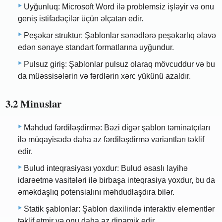
Uyğunluq: Microsoft Word ilə problemsiz işləyir və onu
geniş istifadəçilər üçün əlçatan edir.
Peşəkar struktur: Şablonlar sənədlərə peşəkarlıq əlavə
edən sənaye standart formatlarına uyğundur.
Pulsuz giriş: Şablonlar pulsuz olaraq mövcuddur və bu
da müəssisələrin və fərdlərin xərc yükünü azaldır.
3.2 Minuslar
Məhdud fərdiləşdirmə: Bəzi digər şablon təminatçıları
ilə müqayisədə daha az fərdiləşdirmə variantları təklif
edir.
Bulud inteqrasiyası yoxdur: Bulud əsaslı layihə
idarəetmə vasitələri ilə birbaşa inteqrasiya yoxdur, bu da
əməkdaşlıq potensialını məhdudlaşdıra bilər.
Statik şablonlar: Şablon daxilində interaktiv elementlər
təklif etmir və onu daha az dinamik edir.