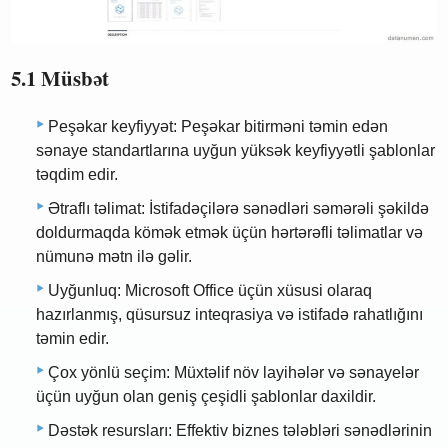
5.1 Müsbət
Peşəkar keyfiyyət: Peşəkar bitirməni təmin edən
sənaye standartlarına uyğun yüksək keyfiyyətli şablonlar
təqdim edir.
Ətraflı təlimat: İstifadəçilərə sənədləri səmərəli şəkildə
doldurmaqda kömək etmək üçün hərtərəfli təlimatlar və
nümunə mətn ilə gəlir.
Uyğunluq: Microsoft Office üçün xüsusi olaraq
hazırlanmış, qüsursuz inteqrasiya və istifadə rahatlığını
təmin edir.
Çox yönlü seçim: Müxtəlif növ layihələr və sənayelər
üçün uyğun olan geniş çeşidli şablonlar daxildir.
Dəstək resursları: Effektiv biznes tələbləri sənədlərinin