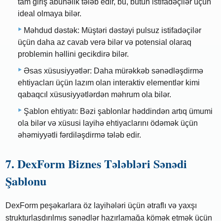
tam giriş abunəlik tələb edir, bu, bütün istifadəçilər üçün
ideal olmaya bilər.
Məhdud dəstək: Müştəri dəstəyi pulsuz istifadəçilər
üçün daha az cavab verə bilər və potensial olaraq
problemin həllini gecikdirə bilər.
Əsas xüsusiyyətlər: Daha mürəkkəb sənədləşdirmə
ehtiyacları üçün lazım olan interaktiv elementlər kimi
qabaqcıl xüsusiyyətlərdən məhrum ola bilər.
Şablon ehtiyatı: Bəzi şablonlar həddindən artıq ümumi
ola bilər və xüsusi layihə ehtiyaclarını ödəmək üçün
əhəmiyyətli fərdiləşdirmə tələb edir.
7. DexForm Biznes Tələbləri Sənədi
Şablonu
DexForm peşəkarlara öz layihələri üçün ətraflı və yaxşı
strukturlaşdırılmış sənədlər hazırlamağa kömək etmək üçün