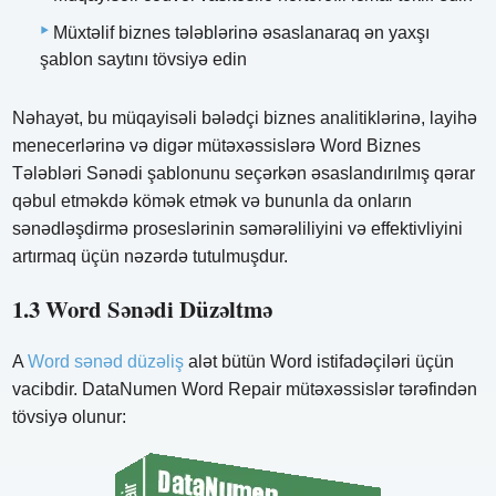
Müxtəlif biznes tələblərinə əsaslanaraq ən yaxşı
şablon saytını tövsiyə edin
Nəhayət, bu müqayisəli bələdçi biznes analitiklərinə, layihə
menecerlərinə və digər mütəxəssislərə Word Biznes
Tələbləri Sənədi şablonunu seçərkən əsaslandırılmış qərar
qəbul etməkdə kömək etmək və bununla da onların
sənədləşdirmə proseslərinin səmərəliliyini və effektivliyini
artırmaq üçün nəzərdə tutulmuşdur.
1.3 Word Sənədi Düzəltmə
A
Word sənəd düzəliş
alət bütün Word istifadəçiləri üçün
vacibdir. DataNumen Word Repair mütəxəssislər tərəfindən
tövsiyə olunur: