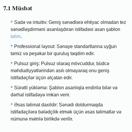
7.1 Müsbət
Sadə və intuitiv: Geniş sənədlərə ehtiyac olmadan tez
sənədləşdirməni asanlaşdıran istifadəsi asan şablon
təlim
.
Professional layout: Sənaye standartlarına uyğun
təmiz və peşəkar bir quruluş təqdim edir.
Pulsuz giriş: Pulsuz olaraq mövcuddur, büdcə
məhdudiyyətlərindən asılı olmayaraq onu geniş
istifadəçilər üçün əlçatan edir.
Sürətli yükləmə: Şablon asanlıqla endirilə bilər və
dərhal istifadəyə imkan verir.
Əsas təlimat daxildir: Sənədi doldurmaqda
istifadəçilərə bələdçilik etmək üçün əsas təlimatlar və
nümunə mətnlə birlikdə verilir.