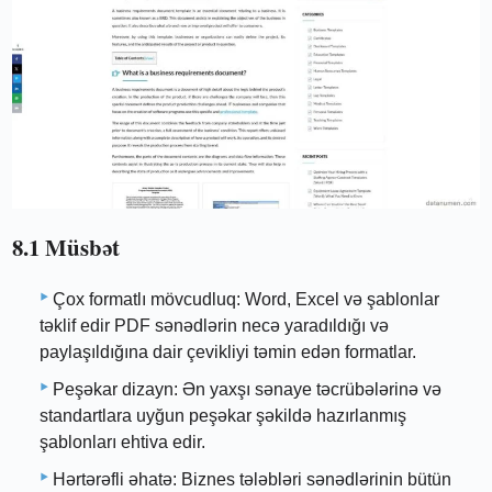
8.1 Müsbət
Çox formatlı mövcudluq: Word, Excel və şablonlar
təklif edir PDF sənədlərin necə yaradıldığı və
paylaşıldığına dair çevikliyi təmin edən formatlar.
Peşəkar dizayn: Ən yaxşı sənaye təcrübələrinə və
standartlara uyğun peşəkar şəkildə hazırlanmış
şablonları ehtiva edir.
Hərtərəfli əhatə: Biznes tələbləri sənədlərinin bütün