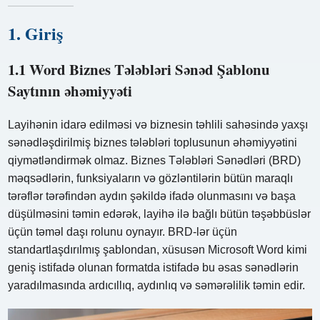
1. Giriş
1.1 Word Biznes Tələbləri Sənəd Şablonu
Saytının əhəmiyyəti
Layihənin idarə edilməsi və biznesin təhlili sahəsində yaxşı
sənədləşdirilmiş biznes tələbləri toplusunun əhəmiyyətini
qiymətləndirmək olmaz. Biznes Tələbləri Sənədləri (BRD)
məqsədlərin, funksiyaların və gözləntilərin bütün maraqlı
tərəflər tərəfindən aydın şəkildə ifadə olunmasını və başa
düşülməsini təmin edərək, layihə ilə bağlı bütün təşəbbüslər
üçün təməl daşı rolunu oynayır. BRD-lər üçün
standartlaşdırılmış şablondan, xüsusən Microsoft Word kimi
geniş istifadə olunan formatda istifadə bu əsas sənədlərin
yaradılmasında ardıcıllıq, aydınlıq və səmərəlilik təmin edir.