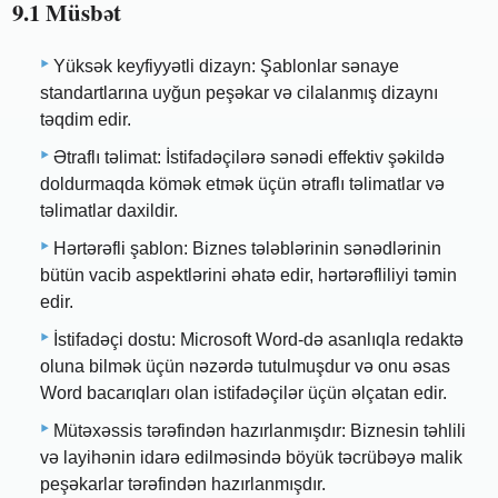
9.1 Müsbət
Yüksək keyfiyyətli dizayn: Şablonlar sənaye
standartlarına uyğun peşəkar və cilalanmış dizaynı
təqdim edir.
Ətraflı təlimat: İstifadəçilərə sənədi effektiv şəkildə
doldurmaqda kömək etmək üçün ətraflı təlimatlar və
təlimatlar daxildir.
Hərtərəfli şablon: Biznes tələblərinin sənədlərinin
bütün vacib aspektlərini əhatə edir, hərtərəfliliyi təmin
edir.
İstifadəçi dostu: Microsoft Word-də asanlıqla redaktə
oluna bilmək üçün nəzərdə tutulmuşdur və onu əsas
Word bacarıqları olan istifadəçilər üçün əlçatan edir.
Mütəxəssis tərəfindən hazırlanmışdır: Biznesin təhlili
və layihənin idarə edilməsində böyük təcrübəyə malik
peşəkarlar tərəfindən hazırlanmışdır.