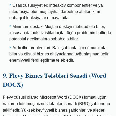
Əsas xüsusiyyətlər: İnteraktiv komponentlər və ya
inteqrasiya olunmuş layihə idarəetmə alətləri kimi
qabaqcıl funksiyalar olmaya bilər.
Minimum dəstək: Müştəri dəstəyi məhdud ola bilər,
xüsusən də pulsuz istifadəçilər üçün problemin həllində
potensial gecikmələrə səbəb ola bilər.
Ardıcıllıq problemləri: Bəzi şablonlar çox ümumi ola
bilər və xüsusi biznes ehtiyaclarına uyğunlaşmaq üçün
əhəmiyyətli fərdiləşdirmə tələb edir.
9. Flevy Biznes Tələbləri Sənədi (Word
DOCX)
Flevy xüsusi olaraq Microsoft Word (DOCX) formatı üçün
nəzərdə tutulmuş biznes tələbləri sənədi (BRD) şablonunu
təklif edir. Yüksək keyfiyyətli biznes şablonları və alətləri