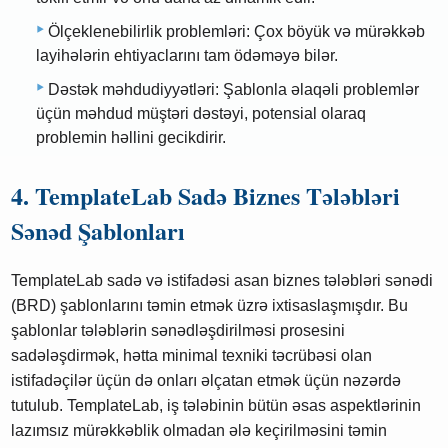
Ölçeklenebilirlik problemləri: Çox böyük və mürəkkəb
layihələrin ehtiyaclarını tam ödəməyə bilər.
Dəstək məhdudiyyətləri: Şablonla əlaqəli problemlər
üçün məhdud müştəri dəstəyi, potensial olaraq
problemin həllini gecikdirir.
4. TemplateLab Sadə Biznes Tələbləri
Sənəd Şablonları
TemplateLab sadə və istifadəsi asan biznes tələbləri sənədi
(BRD) şablonlarını təmin etmək üzrə ixtisaslaşmışdır. Bu
şablonlar tələblərin sənədləşdirilməsi prosesini
sadələşdirmək, hətta minimal texniki təcrübəsi olan
istifadəçilər üçün də onları əlçatan etmək üçün nəzərdə
tutulub. TemplateLab, iş tələbinin bütün əsas aspektlərinin
lazımsız mürəkkəblik olmadan ələ keçirilməsini təmin