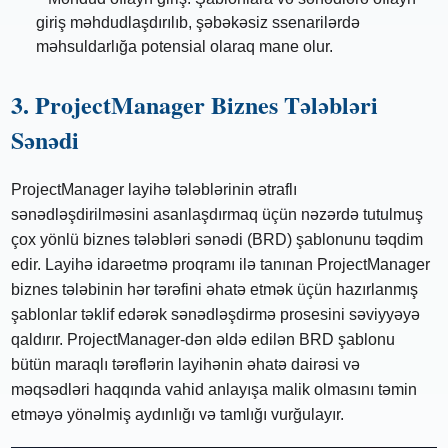
giriş məhdudlaşdırılıb, şəbəkəsiz ssenarilərdə
məhsuldarlığa potensial olaraq mane olur.
3. ProjectManager Biznes Tələbləri
Sənədi
ProjectManager layihə tələblərinin ətraflı
sənədləşdirilməsini asanlaşdırmaq üçün nəzərdə tutulmuş
çox yönlü biznes tələbləri sənədi (BRD) şablonunu təqdim
edir. Layihə idarəetmə proqramı ilə tanınan ProjectManager
biznes tələbinin hər tərəfini əhatə etmək üçün hazırlanmış
şablonlar təklif edərək sənədləşdirmə prosesini səviyyəyə
qaldırır. ProjectManager-dən əldə edilən BRD şablonu
bütün maraqlı tərəflərin layihənin əhatə dairəsi və
məqsədləri haqqında vahid anlayışa malik olmasını təmin
etməyə yönəlmiş aydınlığı və tamlığı vurğulayır.