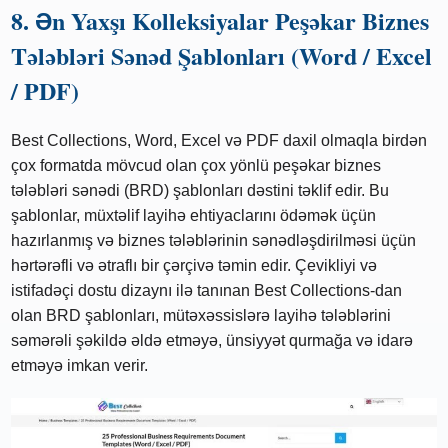
8. Ən Yaxşı Kolleksiyalar Peşəkar Biznes
Tələbləri Sənəd Şablonları (Word / Excel
/ PDF)
Best Collections, Word, Excel və PDF daxil olmaqla birdən
çox formatda mövcud olan çox yönlü peşəkar biznes
tələbləri sənədi (BRD) şablonları dəstini təklif edir. Bu
şablonlar, müxtəlif layihə ehtiyaclarını ödəmək üçün
hazırlanmış və biznes tələblərinin sənədləşdirilməsi üçün
hərtərəfli və ətraflı bir çərçivə təmin edir. Çevikliyi və
istifadəçi dostu dizaynı ilə tanınan Best Collections-dan
olan BRD şablonları, mütəxəssislərə layihə tələblərini
səmərəli şəkildə əldə etməyə, ünsiyyət qurmağa və idarə
etməyə imkan verir.