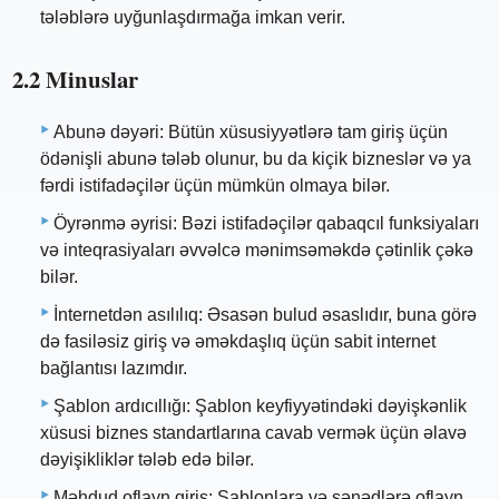
tələblərə uyğunlaşdırmağa imkan verir.
2.2 Minuslar
Abunə dəyəri: Bütün xüsusiyyətlərə tam giriş üçün
ödənişli abunə tələb olunur, bu da kiçik bizneslər və ya
fərdi istifadəçilər üçün mümkün olmaya bilər.
Öyrənmə əyrisi: Bəzi istifadəçilər qabaqcıl funksiyaları
və inteqrasiyaları əvvəlcə mənimsəməkdə çətinlik çəkə
bilər.
İnternetdən asılılıq: Əsasən bulud əsaslıdır, buna görə
də fasiləsiz giriş və əməkdaşlıq üçün sabit internet
bağlantısı lazımdır.
Şablon ardıcıllığı: Şablon keyfiyyətindəki dəyişkənlik
xüsusi biznes standartlarına cavab vermək üçün əlavə
dəyişikliklər tələb edə bilər.
Məhdud oflayn giriş: Şablonlara və sənədlərə oflayn