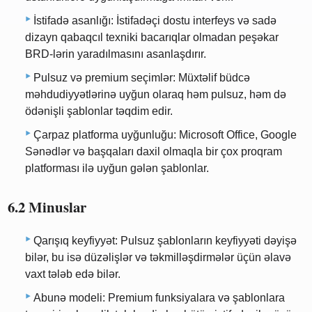
İstifadə asanlığı: İstifadəçi dostu interfeys və sadə
dizayn qabaqcıl texniki bacarıqlar olmadan peşəkar
BRD-lərin yaradılmasını asanlaşdırır.
Pulsuz və premium seçimlər: Müxtəlif büdcə
məhdudiyyətlərinə uyğun olaraq həm pulsuz, həm də
ödənişli şablonlar təqdim edir.
Çarpaz platforma uyğunluğu: Microsoft Office, Google
Sənədlər və başqaları daxil olmaqla bir çox proqram
platforması ilə uyğun gələn şablonlar.
6.2 Minuslar
Qarışıq keyfiyyət: Pulsuz şablonların keyfiyyəti dəyişə
bilər, bu isə düzəlişlər və təkmilləşdirmələr üçün əlavə
vaxt tələb edə bilər.
Abunə modeli: Premium funksiyalara və şablonlara