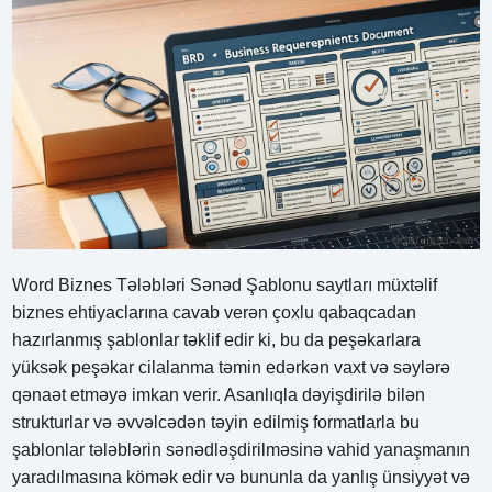
Word Biznes Tələbləri Sənəd Şablonu saytları müxtəlif
biznes ehtiyaclarına cavab verən çoxlu qabaqcadan
hazırlanmış şablonlar təklif edir ki, bu da peşəkarlara
yüksək peşəkar cilalanma təmin edərkən vaxt və səylərə
qənaət etməyə imkan verir. Asanlıqla dəyişdirilə bilən
strukturlar və əvvəlcədən təyin edilmiş formatlarla bu
şablonlar tələblərin sənədləşdirilməsinə vahid yanaşmanın
yaradılmasına kömək edir və bununla da yanlış ünsiyyət və