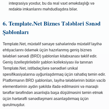
inteqrasiya yoxdur, bu da real vaxt əməkdaşlığı və
redaktə imkanlarını məhdudlaşdıra bilər.
6. Template.Net Biznes Tələbləri Sənəd
Şablonları
Template.Net, müxtəlif sənaye sahələrində müxtəlif layihə
ehtiyaclarını ödəmək üçün hazırlanmış geniş biznes
tələbləri sənədi (BRD) şablonları kitabxanası təklif edir.
Geniş özelleştirilebilir şablon kolleksiyası ilə tanınan
Template.Net, istifadəçilərə sənədləri unikal
spesifikasiyalarına uyğunlaşdırmaq üçün rahatlıq təmin edir.
Platformanın BRD şablonları, layihə tələblərinin bütün vacib
elementlərinin aydın şəkildə ifadə edilməsini və maraqlı
tərəflər tərəfindən asanlıqla başa düşülməsini təmin etmək
üçün hərtərəfli sənədləşməni asanlaşdırmaq üçün
qurulmuşdur.