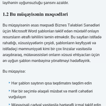
layihənin uyğunsuzluğu şansını azaldır.
1.2 Bu müqayisənin məqsədləri
Bu müqayisənin əsas məqsədi Biznes Tələbləri Sənədləri
üçün Microsoft Word şablonları təklif edən müxtəlif onlayn
resursların ətraflı təhlilini təmin etməkdir. Bu saytları istifadə
rahatlığı, xüsusiyyətlərin çeşidi, şablonların keyfiyyəti və
istifadəçi məmnuniyyəti kimi bir çox linzalar vasitəsilə
araşdıraraq, mütəxəssisləri onların xüsusi ehtiyacları üçün
ən uyğun şablon mənbəyinə yönəltməyi hədəfləyirik.
Bu müqayisə:
Hər şablon saytının qısa təqdimatını təqdim edin
Hər bir seçimlə əlaqəli müsbət və mənfi cəhətləri
vurğulayın
Müqayisəli cədvəl vasitəsilə hərtərəfli icmal təklif edin