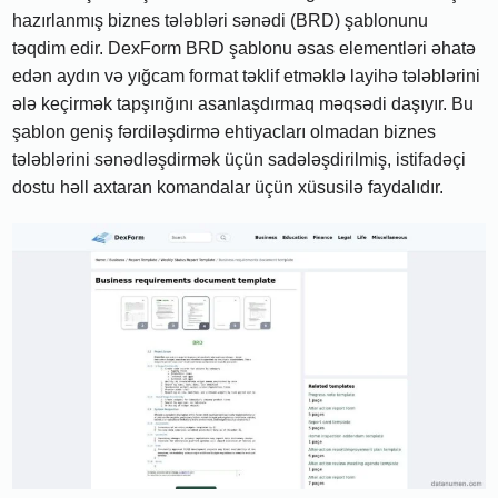
hazırlanmış biznes tələbləri sənədi (BRD) şablonunu
təqdim edir. DexForm BRD şablonu əsas elementləri əhatə
edən aydın və yığcam format təklif etməklə layihə tələblərini
ələ keçirmək tapşırığını asanlaşdırmaq məqsədi daşıyır. Bu
şablon geniş fərdiləşdirmə ehtiyacları olmadan biznes
tələblərini sənədləşdirmək üçün sadələşdirilmiş, istifadəçi
dostu həll axtaran komandalar üçün xüsusilə faydalıdır.