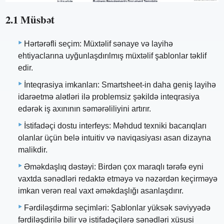
2.1 Müsbət
Hərtərəfli seçim: Müxtəlif sənaye və layihə
ehtiyaclarına uyğunlaşdırılmış müxtəlif şablonlar təklif
edir.
İnteqrasiya imkanları: Smartsheet-in daha geniş layihə
idarəetmə alətləri ilə problemsiz şəkildə inteqrasiya
edərək iş axınının səmərəliliyini artırır.
İstifadəçi dostu interfeys: Məhdud texniki bacarıqları
olanlar üçün belə intuitiv və naviqasiyası asan dizayna
malikdir.
Əməkdaşlıq dəstəyi: Birdən çox maraqlı tərəfə eyni
vaxtda sənədləri redaktə etməyə və nəzərdən keçirməyə
imkan verən real vaxt əməkdaşlığı asanlaşdırır.
Fərdiləşdirmə seçimləri: Şablonlar yüksək səviyyədə
fərdiləşdirilə bilir və istifadəçilərə sənədləri xüsusi