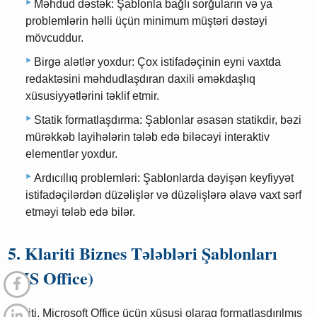
Məhdud dəstək: Şablonla bağlı sorğuların və ya
problemlərin həlli üçün minimum müştəri dəstəyi
mövcuddur.
Birgə alətlər yoxdur: Çox istifadəçinin eyni vaxtda
redaktəsini məhdudlaşdıran daxili əməkdaşlıq
xüsusiyyətlərini təklif etmir.
Statik formatlaşdırma: Şablonlar əsasən statikdir, bəzi
mürəkkəb layihələrin tələb edə biləcəyi interaktiv
elementlər yoxdur.
Ardıcıllıq problemləri: Şablonlarda dəyişən keyfiyyət
istifadəçilərdən düzəlişlər və düzəlişlərə əlavə vaxt sərf
etməyi tələb edə bilər.
5. Klariti Biznes Tələbləri Şablonları
(MS Office)
Klariti, Microsoft Office üçün xüsusi olaraq formatlaşdırılmış