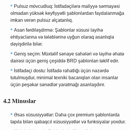
Pulsuz mövcudluq: İstifadəçilərə maliyyə sərmayəsi
olmadan yüksək keyfiyyətli şablonlardan faydalanmağa
imkan verən pulsuz əlçatanlıq.
Asan fərdiləşdirmə: Şablonlar xüsusi layihə
ehtiyaclarına və tələblərinə uyğun olaraq asanlıqla
dəyişdirilə bilər.
Geniş seçim: Müxtəlif sənaye sahələri və layihə əhatə
dairəsi üçün geniş çeşiddə BRD şablonları təklif edir.
İstifadəçi dostu: İstifadə rahatlığı üçün nəzərdə
tutulmuşdur, minimal texniki bacarıqları olan insanlar
üçün peşəkar sənədlər yaratmağı asanlaşdırır.
4.2 Minuslar
Əsas xüsusiyyətlər: Daha çox premium şablonlarda
tapıla bilən qabaqcıl xüsusiyyətlər və funksiyalar yoxdur.