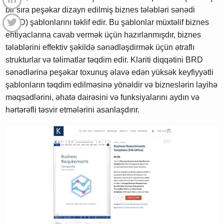
bir sıra peşəkar dizayn edilmiş biznes tələbləri sənədi
(BRD) şablonlarını təklif edir. Bu şablonlar müxtəlif biznes
ehtiyaclarına cavab vermək üçün hazırlanmışdır, biznes
tələblərini effektiv şəkildə sənədləşdirmək üçün ətraflı
strukturlar və təlimatlar təqdim edir. Klariti diqqətini BRD
sənədlərinə peşəkar toxunuş əlavə edən yüksək keyfiyyətli
şablonların təqdim edilməsinə yönəldir və bizneslərin layihə
məqsədlərini, əhatə dairəsini və funksiyalarını aydın və
hərtərəfli təsvir etmələrini asanlaşdırır.