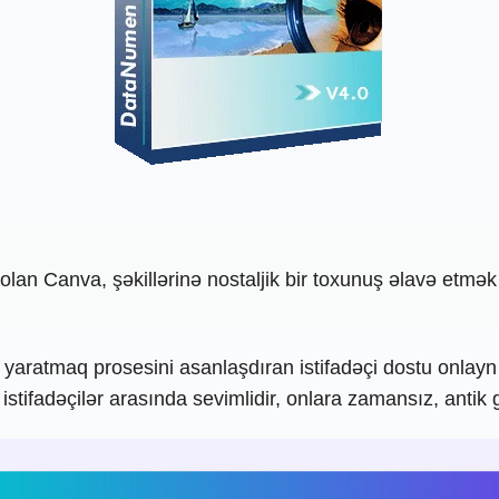
an Canva, şəkillərinə nostaljik bir toxunuş əlavə etmək ist
yaratmaq prosesini asanlaşdıran istifadəçi dostu onlayn 
ə istifadəçilər arasında sevimlidir, onlara zamansız, antik 