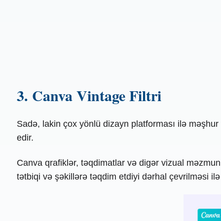
3. Canva Vintage Filtri
Sadə, lakin çox yönlü dizayn platforması ilə məşhur ol
edir.
Canva qrafiklər, təqdimatlar və digər vizual məzmun 
tətbiqi və şəkillərə təqdim etdiyi dərhal çevrilməsi il