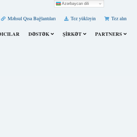
Azərbaycan dili
Məhsul Qısa Bağlantıları
Tez yükləyin
Tez alın
DICILAR
DƏSTƏK
ŞIRKƏT
PARTNERS