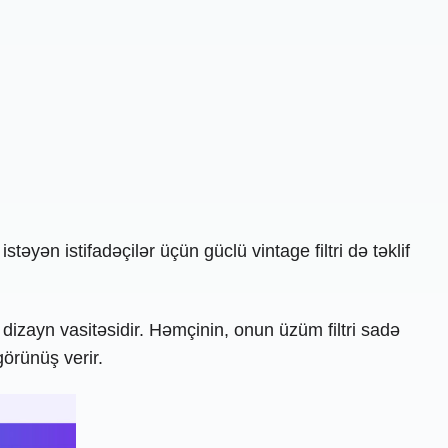
əyən istifadəçilər üçün güclü vintage filtri də təklif
dizayn vasitəsidir. Həmçinin, onun üzüm filtri sadə
görünüş verir.