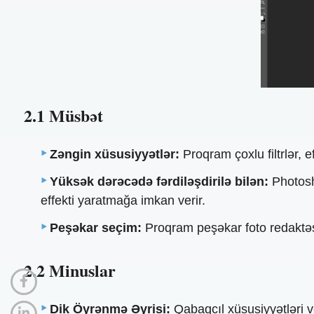
2.1 Müsbət
Zəngin xüsusiyyətlər:
Proqram çoxlu filtrlər, 
Yüksək dərəcədə fərdiləşdirilə bilən:
Photosho
effekti yaratmağa imkan verir.
Peşəkar seçim:
Proqram peşəkar foto redaktəsin
2.2 Minuslar
Dik Öyrənmə Əyrisi:
Qabaqcıl xüsusiyyətləri və