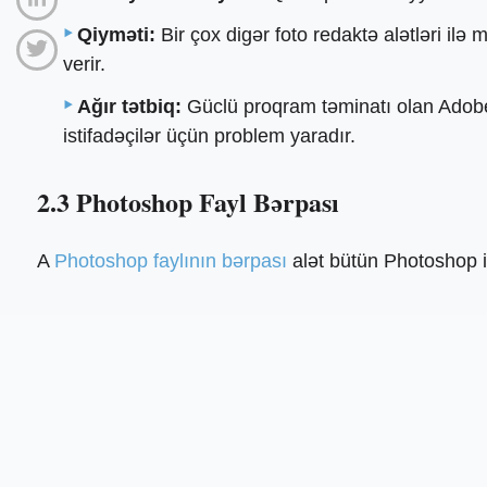
Qiyməti:
Bir çox digər foto redaktə alətləri i
verir.
Ağır tətbiq:
Güclü proqram təminatı olan Adobe 
istifadəçilər üçün problem yaradır.
2.3 Photoshop Fayl Bərpası
A
Photoshop faylının bərpası
alət bütün Photoshop i