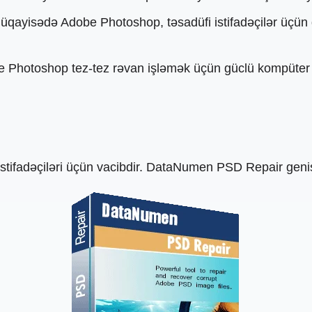
lə müqayisədə Adobe Photoshop, təsadüfi istifadəçilər üç
Photoshop tez-tez rəvan işləmək üçün güclü kompüter sis
stifadəçiləri üçün vacibdir. DataNumen PSD Repair geniş 