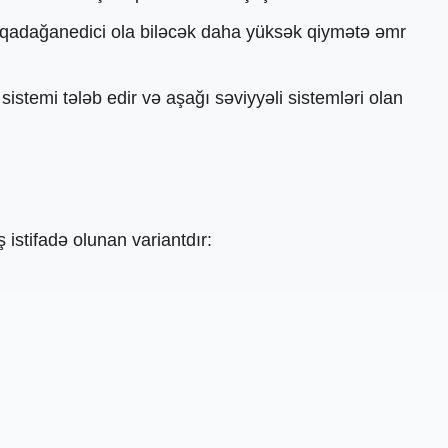
ün qadağanedici ola biləcək daha yüksək qiymətə əmr
temi tələb edir və aşağı səviyyəli sistemləri olan
istifadə olunan variantdır: