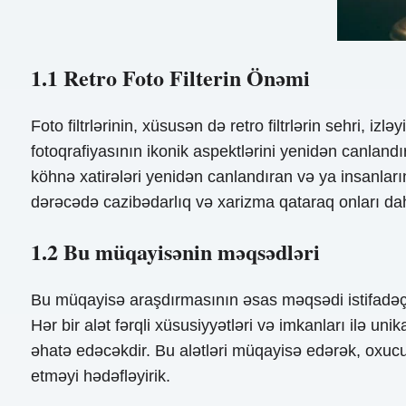
1.1 Retro Foto Filterin Önəmi
Foto filtrlərinin, xüsusən də retro filtrlərin sehri, iz
fotoqrafiyasının ikonik aspektlərini yenidən canlandırı
köhnə xatirələri yenidən canlandıran və ya insanları
dərəcədə cazibədarlıq və xarizma qataraq onları dah
1.2 Bu müqayisənin məqsədləri
Bu müqayisə araşdırmasının əsas məqsədi istifadəçilə
Hər bir alət fərqli xüsusiyyətləri və imkanları ilə un
əhatə edəcəkdir. Bu alətləri müqayisə edərək, oxucul
etməyi hədəfləyirik.