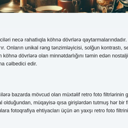
ləyiciləri necə rahatlıqla köhnə dövrlərə qaytarmalarındadır. 
r. Onların unikal rəng tənzimləyicisi, solğun kontrastı, sep
n köhnə dövrlərə olan minnətdarlığını təmin edən nostalji
a cəlbedici edir.
rə bazarda mövcud olan müxtəlif retro foto filtrlərinin 
ikal olduğundan, müqayisə qısa girişlərdən tutmuş hər bir 
ara fotoqrafiya ehtiyacları üçün ən yaxşı retro foto filt