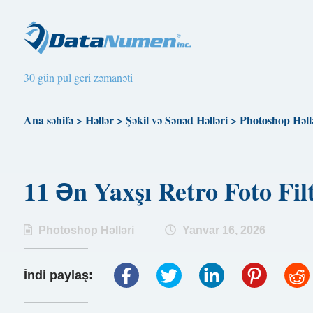
30 gün pul geri zəmanəti
Ana səhifə
>
Həllər
>
Şəkil və Sənəd Həlləri
>
Photoshop Həll
11 Ən Yaxşı Retro Foto Fi
Photoshop Həlləri
Yanvar 16, 2026
İndi paylaş: