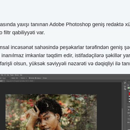
asında yaxşı tanınan Adobe Photoshop geniş redaktə xüs
filtr qabiliyyəti var.
msal incəsənət sahəsində peşəkarlar tərəfindən geniş şə
 inanılmaz imkanlar təqdim edir, istifadəçilərə şəkillər
 sifarişli olsun, yüksək səviyyəli nəzarəti və dəqiqliyi ilə ta