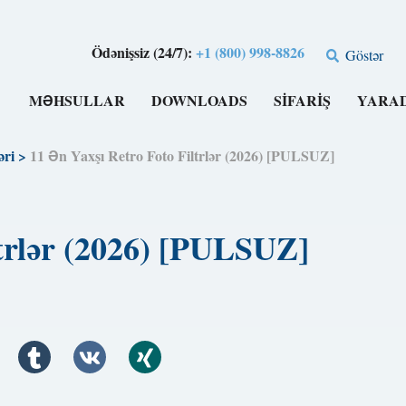
Ödənişsiz (24/7):
+1 (800) 998-8826
Göstər
MƏHSULLAR
DOWNLOADS
SIFARIŞ
YARA
əri
>
11 Ən Yaxşı Retro Foto Filtrlər (2026) [PULSUZ]
ltrlər (2026) [PULSUZ]