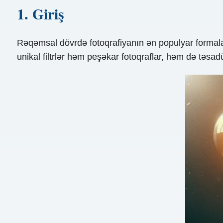
1. Giriş
Rəqəmsal dövrdə fotoqrafiyanın ən populyar formalarınd
unikal filtrlər həm peşəkar fotoqraflar, həm də təsadüf