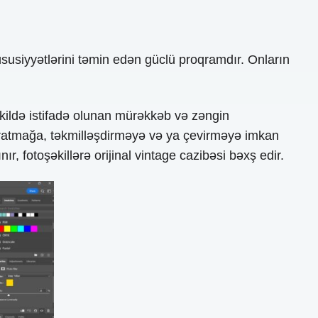
usiyyətlərini təmin edən güclü proqramdır. Onların
kildə istifadə olunan mürəkkəb və zəngin
 yaratmağa, təkmilləşdirməyə və ya çevirməyə imkan
nınır, fotoşəkillərə orijinal vintage cazibəsi bəxş edir.