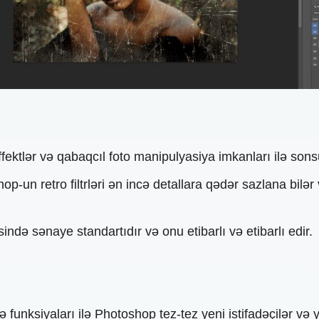
effektlər və qabaqcıl foto manipulyasiya imkanları ilə son
p-un retro filtrləri ən incə detallara qədər sazlana bilər
də sənaye standartıdır və onu etibarlı və etibarlı edir.
 funksiyaları ilə Photoshop tez-tez yeni istifadəçilər və 