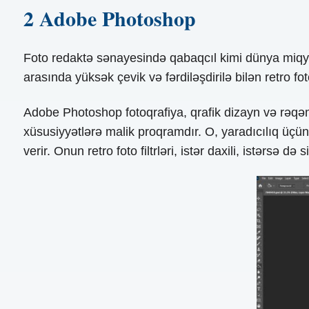
2 Adobe Photoshop
Foto redaktə sənayesində qabaqcıl kimi dünya miqy
arasında yüksək çevik və fərdiləşdirilə bilən retro foto 
Adobe Photoshop fotoqrafiya, qrafik dizayn və rəqə
xüsusiyyətlərə malik proqramdır. O, yaradıcılıq üçün
verir. Onun retro foto filtrləri, istər daxili, istərsə də