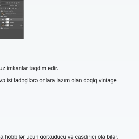
suz imkanlar təqdim edir.
 və istifadəçilərə onlara lazım olan dəqiq vintage
ya hobbilər üçün qorxuducu və çaşdırıcı ola bilər.