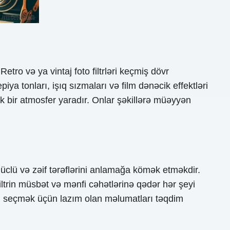
Retro və ya vintaj foto filtrləri keçmiş dövr
iya tonları, işıq sızmaları və film dənəcik effektləri
k bir atmosfer yaradır. Onlar şəkillərə müəyyən
güclü və zəif tərəflərini anlamağa kömək etməkdir.
filtrin müsbət və mənfi cəhətlərinə qədər hər şeyi
rini seçmək üçün lazım olan məlumatları təqdim