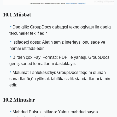
10.1 Müsbət
Dəqiqlik: GroupDocs qabaqcıl texnologiyası ilə dəqiq
tərcümələr təklif edir.
İstifadəçi dostu: Alətin təmiz interfeysi onu sadə və
hamar istifadə edir.
Birdən çox Fayl Formatı: PDF ilə yanaşı, GroupDocs
geniş sənəd formatlarını dəstəkləyir.
Məlumat Təhlükəsizliyi: GroupDocs təqdim olunan
sənədlər üçün yüksək təhlükəsizlik standartlarını təmin
edir.
10.2 Minuslar
Məhdud Pulsuz İstifadə: Yalnız məhdud sayda