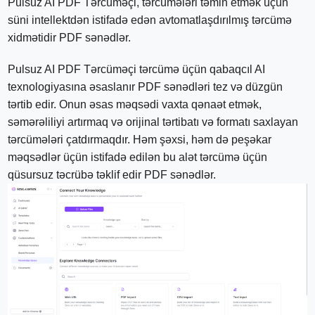
Pulsuz AI PDF Tərcüməçi, tərcümələri təmin etmək üçün
süni intellektdən istifadə edən avtomatlaşdırılmış tərcümə
xidmətidir PDF sənədlər.
Pulsuz AI PDF Tərcüməçi tərcümə üçün qabaqcıl AI
texnologiyasına əsaslanır PDF sənədləri tez və düzgün
tərtib edir. Onun əsas məqsədi vaxta qənaət etmək,
səmərəliliyi artırmaq və orijinal tərtibatı və formatı saxlayan
tərcümələri çatdırmaqdır. Həm şəxsi, həm də peşəkar
məqsədlər üçün istifadə edilən bu alət tərcümə üçün
qüsursuz təcrübə təklif edir PDF sənədlər.