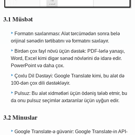
3.1 Müsbət
Formatın saxlanması: Alət tərcümədən sonra belə
orijinal sənədin tərtibatını və formatını saxlayır.
Birdən çox fayl növü üçün dəstək: PDF-lərlə yanaşı,
Word, Excel kimi digər sənəd növlərini də idarə edir.
PowerPoint və daha çox.
Çoxlu Dil Dəstəyi: Google Translate kimi, bu alət də
100-dən çox dili dəstəkləyir.
Pulsuz: Bu alət xidmətləri üçün ödəniş tələb etmir, bu
da onu pulsuz seçimlər axtaranlar üçün uyğun edir.
3.2 Minuslar
Google Translate-ə güvənir: Google Translate-in API-