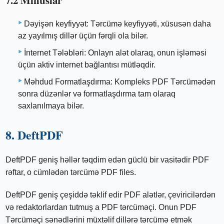
Dəyişən keyfiyyət: Tərcümə keyfiyyəti, xüsusən daha
az yayılmış dillər üçün fərqli ola bilər.
İnternet Tələbləri: Onlayn alət olaraq, onun işləməsi
üçün aktiv internet bağlantısı mütləqdir.
Məhdud Formatlaşdırma: Kompleks PDF Tərcümədən
sonra düzənlər və formatlaşdırma tam olaraq
saxlanılmaya bilər.
8. DeftPDF
DeftPDF geniş həllər təqdim edən güclü bir vasitədir PDF
rəftar, o cümlədən tərcümə PDF files.
DeftPDF geniş çeşiddə təklif edir PDF alətlər, çeviricilərdən
və redaktorlardan tutmuş a PDF tərcüməçi. Onun PDF
Tərcüməçi sənədlərini müxtəlif dillərə tərcümə etmək