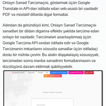
Onlayn Sənəd Tərcüməçisi, göstərmək üçün Google
Translate-in API-dən istifadə edən veb-əsaslı bir vasitədir
PDF və müxtəlif dillərdə digər formatlar.
Adından da göründüyü kimi, Onlayn Sənəd Tərcüməçisi
sənədləri bir dildən digərinə effektiv şəkildə tərcümə edən
onlayn bir vasitədir. Tərcümələri asanlaşdırmaq üçün
Google Tərcümə API-sından istifadə edir və Google
Tərcümənin imkanlarını xüsusilə sənədlər üçün istifadəçi
dostu bir mühitə çevirir. Bu alətin diqqətəlayiq xüsusiyyəti,
tərcümədən sonra mənbə sənədinin formatlanmasını və
düzülüşünü davam etdirmək qabiliyyətidir.