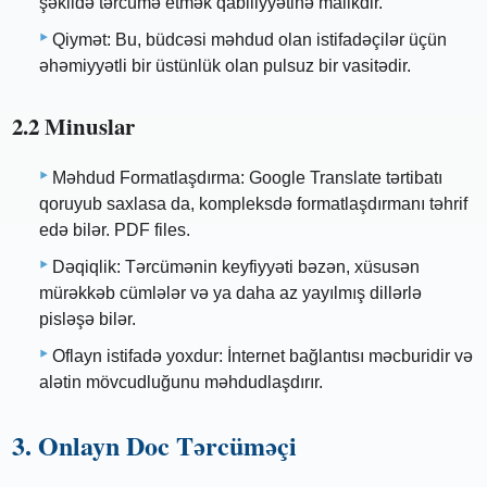
şəkildə tərcümə etmək qabiliyyətinə malikdir.
Qiymət: Bu, büdcəsi məhdud olan istifadəçilər üçün
əhəmiyyətli bir üstünlük olan pulsuz bir vasitədir.
2.2 Minuslar
Məhdud Formatlaşdırma: Google Translate tərtibatı
qoruyub saxlasa da, kompleksdə formatlaşdırmanı təhrif
edə bilər. PDF files.
Dəqiqlik: Tərcümənin keyfiyyəti bəzən, xüsusən
mürəkkəb cümlələr və ya daha az yayılmış dillərlə
pisləşə bilər.
Oflayn istifadə yoxdur: İnternet bağlantısı məcburidir və
alətin mövcudluğunu məhdudlaşdırır.
3. Onlayn Doc Tərcüməçi