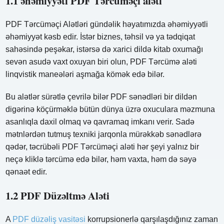
1.1 əhəmiyyəti PDF Tərcüməçi aləti
PDF Tərcüməçi Alətləri gündəlik həyatımızda əhəmiyyətli
əhəmiyyət kəsb edir. İstər biznes, təhsil və ya tədqiqat
sahəsində peşəkar, istərsə də xarici dildə kitab oxumağı
sevən asudə vaxt oxuyan biri olun, PDF Tərcümə aləti
linqvistik maneələri aşmağa kömək edə bilər.
Bu alətlər sürətlə çevrilə bilər PDF sənədləri bir dildən
digərinə köçürməklə bütün dünya üzrə oxuculara məzmuna
asanlıqla daxil olmaq və qavramaq imkanı verir. Sadə
mətnlərdən tutmuş texniki jarqonla mürəkkəb sənədlərə
qədər, təcrübəli PDF Tərcüməçi aləti hər şeyi yalnız bir
neçə kliklə tərcümə edə bilər, həm vaxta, həm də səyə
qənaət edir.
1.2 PDF Düzəltmə Aləti
A
PDF düzəliş vasitəsi
korrupsionerlə qarşılaşdığınız zaman