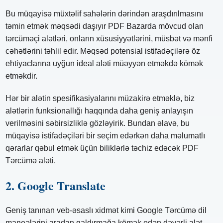
Bu müqayisə müxtəlif sahələrin dərindən araşdırılmasını
təmin etmək məqsədi daşıyır PDF Bazarda mövcud olan
tərcüməçi alətləri, onların xüsusiyyətlərini, müsbət və mənfi
cəhətlərini təhlil edir. Məqsəd potensial istifadəçilərə öz
ehtiyaclarına uyğun ideal aləti müəyyən etməkdə kömək
etməkdir.
Hər bir alətin spesifikasiyalarını müzakirə etməklə, biz
alətlərin funksionallığı haqqında daha geniş anlayışın
verilməsini səbirsizliklə gözləyirik. Bundan əlavə, bu
müqayisə istifadəçiləri bir seçim edərkən daha məlumatlı
qərarlar qəbul etmək üçün biliklərlə təchiz edəcək PDF
Tərcümə aləti.
2. Google Translate
Geniş tanınan veb-əsaslı xidmət kimi Google Tərcümə dil
maneələrini aradan qaldırmağa kömək edən dəyərli alət