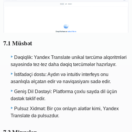
7.1 Müsbət
Dəqiqlik: Yandex Translate unikal tərcümə alqoritmləri
sayəsində tez-tez daha dəqiq tərcümələr hazırlayır.
İstifadəçi dostu: Aydın və intuitiv interfeys onu
asanlıqla əlçatan edir və naviqasiyanı sadə edir.
Geniş Dil Dəstəyi: Platforma çoxlu sayda dil üçün
dəstək təklif edir.
Pulsuz Xidmət: Bir çox onlayn alətlər kimi, Yandex
Translate də pulsuzdur.
7.2 Minuslar