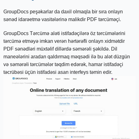
GroupDocs peşəkarlar da daxil olmaqla bir sıra onlayn
sənəd idarəetmə vasitələrinə malikdir PDF tərcüməçi.
GroupDocs Tərcümə aləti istifadəçilərə öz tərcümələrini
tərcümə etməyə imkan verən hərtərəfli onlayn xidmətdir
PDF sənədləri müxtəlif dillərdə səmərəli şəkildə. Dil
maneələrini aradan qaldırmaq məqsədi ilə bu alət düzgün
və səmərəli tərcümələr təqdim edərək, hamar istifadəçi
təcrübəsi üçün istifadəsi asan interfeys təmin edir.