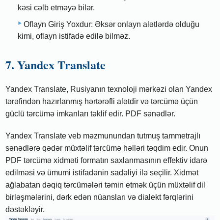
kəsi cəlb etməyə bilər.
Oflayn Giriş Yoxdur: Əksər onlayn alətlərdə olduğu
kimi, oflayn istifadə edilə bilməz.
7. Yandex Translate
Yandex Translate, Rusiyanın texnoloji mərkəzi olan Yandex
tərəfindən hazırlanmış hərtərəfli alətdir və tərcümə üçün
güclü tərcümə imkanları təklif edir. PDF sənədlər.
Yandex Translate veb məzmunundan tutmuş tammetrajlı
sənədlərə qədər müxtəlif tərcümə həlləri təqdim edir. Onun
PDF tərcümə xidməti formatın saxlanmasının effektiv idarə
edilməsi və ümumi istifadənin sadəliyi ilə seçilir. Xidmət
ağlabatan dəqiq tərcümələri təmin etmək üçün müxtəlif dil
birləşmələrini, dərk edən nüansları və dialekt fərqlərini
dəstəkləyir.