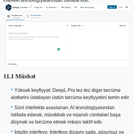
intellekt texnologiyalarından istifadə edir.
11.1 Müsbət
Yüksək keyfiyyət: DeepL Pro tez-tez digər tərcümə
alətlərini üstələyən üstün tərcümə keyfiyyətini təmin edir.
Süni intellektə əsaslanan: AI texnologiyasından
istifadə edərək, mürəkkəb və nüanslı cümlələri başa
düşmək və tərcümə etmək imkanı təklif edir.
İntuitiv interfeys: İnterfeys dizaynı sadə, qüsursuz və