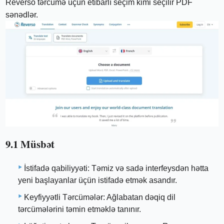
Reverso tərcümə üçün etibarlı seçim kimi seçilir PDF
sənədlər.
9.1 Müsbət
İstifadə qabiliyyəti: Təmiz və sadə interfeysdən hətta
yeni başlayanlar üçün istifadə etmək asandır.
Keyfiyyətli Tərcümələr: Ağlabatan dəqiq dil
tərcümələrini təmin etməklə tanınır.