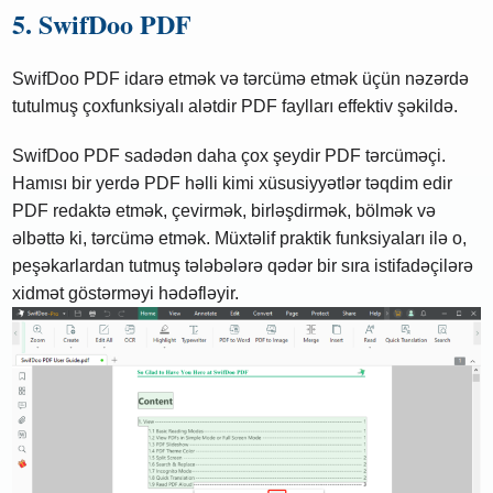
5. SwifDoo PDF
SwifDoo PDF idarə etmək və tərcümə etmək üçün nəzərdə
tutulmuş çoxfunksiyalı alətdir PDF faylları effektiv şəkildə.
SwifDoo PDF sadədən daha çox şeydir PDF tərcüməçi.
Hamısı bir yerdə PDF həlli kimi xüsusiyyətlər təqdim edir
PDF redaktə etmək, çevirmək, birləşdirmək, bölmək və
əlbəttə ki, tərcümə etmək. Müxtəlif praktik funksiyaları ilə o,
peşəkarlardan tutmuş tələbələrə qədər bir sıra istifadəçilərə
xidmət göstərməyi hədəfləyir.