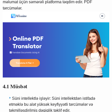
məlumat üçün səmərəli platforma təqdim edir. PDF
tərcümələr.
4.1 Müsbət
Süni intellektlə işləyir: Süni intellektdən istifadə
etməklə bu alət yüksək keyfiyyətli tərcümələr və
təkmilləşdirilmiş dəqiqlik təklif edir.