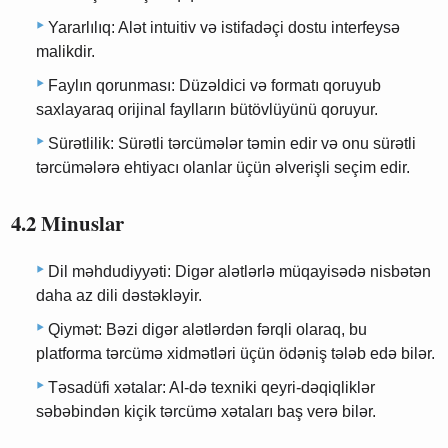
Yararlılıq: Alət intuitiv və istifadəçi dostu interfeysə
malikdir.
Faylın qorunması: Düzəldici və formatı qoruyub
saxlayaraq orijinal faylların bütövlüyünü qoruyur.
Sürətlilik: Sürətli tərcümələr təmin edir və onu sürətli
tərcümələrə ehtiyacı olanlar üçün əlverişli seçim edir.
4.2 Minuslar
Dil məhdudiyyəti: Digər alətlərlə müqayisədə nisbətən
daha az dili dəstəkləyir.
Qiymət: Bəzi digər alətlərdən fərqli olaraq, bu
platforma tərcümə xidmətləri üçün ödəniş tələb edə bilər.
Təsadüfi xətalar: AI-də texniki qeyri-dəqiqliklər
səbəbindən kiçik tərcümə xətaları baş verə bilər.