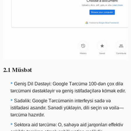
2.1 Müsbət
Geniş Dil Dəstəyi: Google Tərcümə 100-dən çox dilə
tərcüməni dəstəkləyir və geniş istifadəçilərə kömək edir.
Sadəlik: Google Tərcümənin interfeysi sadə və
istifadəsi asandır. Sənədi yükləyin, dili seçin və voila—
tərcümə hazırdır.
Sektora aid tərcümə: O, sahəyə aid jarqonları effektiv