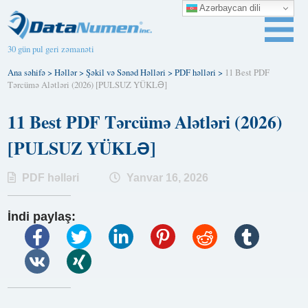
Azərbaycan dili
30 gün pul geri zəmanəti
Ana səhifə
>
Həllər
>
Şəkil və Sənəd Həlləri
>
PDF həlləri
>
11 Best PDF
Tərcümə Alətləri (2026) [PULSUZ YÜKLƏ]
11 Best PDF Tərcümə Alətləri (2026)
[PULSUZ YÜKLƏ]
PDF həlləri
Yanvar 16, 2026
İndi paylaş: