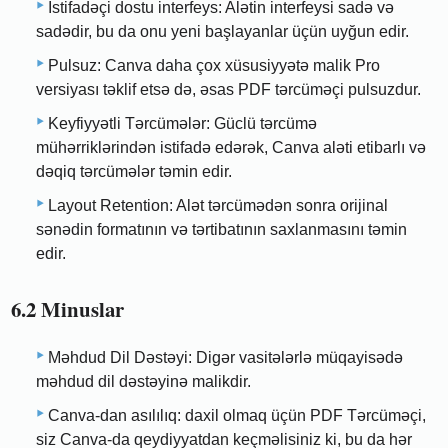
İstifadəçi dostu interfeys: Alətin interfeysi sadə və
sadədir, bu da onu yeni başlayanlar üçün uyğun edir.
Pulsuz: Canva daha çox xüsusiyyətə malik Pro
versiyası təklif etsə də, əsas PDF tərcüməçi pulsuzdur.
Keyfiyyətli Tərcümələr: Güclü tərcümə
mühərriklərindən istifadə edərək, Canva aləti etibarlı və
dəqiq tərcümələr təmin edir.
Layout Retention: Alət tərcümədən sonra orijinal
sənədin formatının və tərtibatının saxlanmasını təmin
edir.
6.2 Minuslar
Məhdud Dil Dəstəyi: Digər vasitələrlə müqayisədə
məhdud dil dəstəyinə malikdir.
Canva-dan asılılıq: daxil olmaq üçün PDF Tərcüməçi,
siz Canva-da qeydiyyatdan keçməlisiniz ki, bu da hər