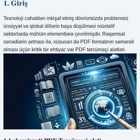
1. Giriş
Texnoloji cəhətdən inkişaf etmiş dövrümüzdə problemsiz
ünsiyyət və qlobal dillərin başa düşülməsi müxtəlif
sektorlarda mühüm elementlərə çevrilmişdir. Rəqəmsal
sənədlərin artması ilə, xüsusən də PDF formatının səmərəli
olması üçün kritik bir ehtiyac var PDF tərcüməçi alətləri.