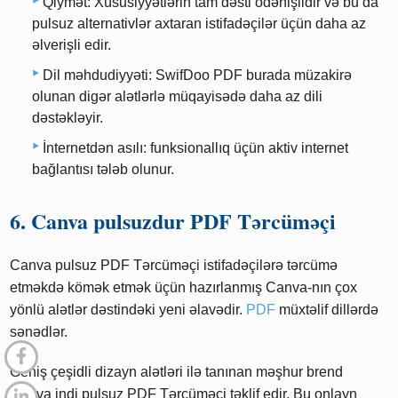
Qiymət: Xüsusiyyətlərin tam dəsti ödənişlidir və bu da
pulsuz alternativlər axtaran istifadəçilər üçün daha az
əlverişli edir.
Dil məhdudiyyəti: SwifDoo PDF burada müzakirə
olunan digər alətlərlə müqayisədə daha az dili
dəstəkləyir.
İnternetdən asılı: funksionallıq üçün aktiv internet
bağlantısı tələb olunur.
6. Canva pulsuzdur PDF Tərcüməçi
Canva pulsuz PDF Tərcüməçi istifadəçilərə tərcümə
etməkdə kömək etmək üçün hazırlanmış Canva-nın çox
yönlü alətlər dəstindəki yeni əlavədir.
PDF
müxtəlif dillərdə
sənədlər.
Geniş çeşidli dizayn alətləri ilə tanınan məşhur brend
Canva indi pulsuz PDF Tərcüməçi təklif edir. Bu onlayn