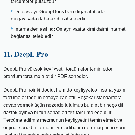
tərcümələr pulsuzdur.
Dil dəstəyi: GroupDocs bəzi digər alətlərlə
müqayisədə daha az dili əhatə edir.
İnternetdən asılılıq: Onlayn vasitə kimi daimi internet
bağlantısı tələb edir.
11. DeepL Pro
DeepL Pro yüksək keyfiyyətli tərcümələr təmin edən
premium tərcümə alətidir PDF sənədlər.
DeepL Pro nəinki dəqiq, həm də keyfiyyətcə insana yaxın
tərcümələr təqdim etməyə can atır. Peşəkar standartlara
cavab vermək üçün nəzərdə tutulmuş bu alət bir neçə dili
dəstəkləyir və bütün sənədləri tez tərcümə edə bilir.
Tərcümə edilmiş məzmunun keyfiyyətini təmin etmək və
orijinal sənədin formatını və tərtibatını qorumaq üçün süni