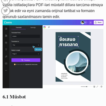
vasitə istifadəçilərə PDF-ləri müxtəlif dillərə tərcümə etməyə
kömək edir və eyni zamanda orijinal tərtibat və formatın
qorunub saxlanılmasını təmin edir.
6.1 Müsbət