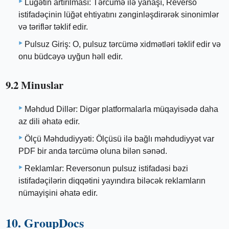
Lüğətin artırılması: Tərcümə ilə yanaşı, Reverso
istifadəçinin lüğət ehtiyatını zənginləşdirərək sinonimlər
və təriflər təklif edir.
Pulsuz Giriş: O, pulsuz tərcümə xidmətləri təklif edir və
onu büdcəyə uyğun həll edir.
9.2 Minuslar
Məhdud Dillər: Digər platformalarla müqayisədə daha
az dili əhatə edir.
Ölçü Məhdudiyyəti: Ölçüsü ilə bağlı məhdudiyyət var
PDF bir anda tərcümə oluna bilən sənəd.
Reklamlar: Reversonun pulsuz istifadəsi bəzi
istifadəçilərin diqqətini yayındıra biləcək reklamların
nümayişini əhatə edir.
10. GroupDocs