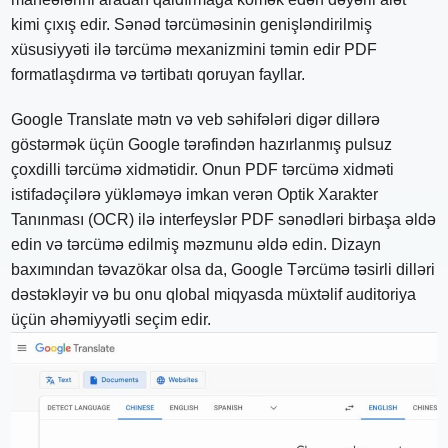
kimi çıxış edir. Sənəd tərcüməsinin genişləndirilmiş
xüsusiyyəti ilə tərcümə mexanizmini təmin edir PDF
formatlaşdırma və tərtibatı qoruyan fayllar.
Google Translate mətn və veb səhifələri digər dillərə
göstərmək üçün Google tərəfindən hazırlanmış pulsuz
çoxdilli tərcümə xidmətidir. Onun PDF tərcümə xidməti
istifadəçilərə yükləməyə imkan verən Optik Xarakter
Tanınması (OCR) ilə interfeyslər PDF sənədləri birbaşa əldə
edin və tərcümə edilmiş məzmunu əldə edin. Dizayn
baxımından təvazökar olsa da, Google Tərcümə təsirli dilləri
dəstəkləyir və bu onu qlobal miqyasda müxtəlif auditoriya
üçün əhəmiyyətli seçim edir.