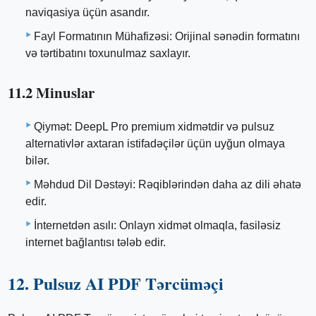
naviqasiya üçün asandır.
Fayl Formatının Mühafizəsi: Orijinal sənədin formatını
və tərtibatını toxunulmaz saxlayır.
11.2 Minuslar
Qiymət: DeepL Pro premium xidmətdir və pulsuz
alternativlər axtaran istifadəçilər üçün uyğun olmaya
bilər.
Məhdud Dil Dəstəyi: Rəqiblərindən daha az dili əhatə
edir.
İnternetdən asılı: Onlayn xidmət olmaqla, fasiləsiz
internet bağlantısı tələb edir.
12. Pulsuz AI PDF Tərcüməçi