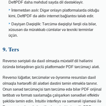
DeftPDF daha məhdud sayda dil dəstəkləyir.
İnternetdən asılı: Digər onlayn platformalarda olduğu
kimi, DeftPDF də aktiv internet bağlantısı tələb edir.
Dəyişən Dəqiqlik: Tərcümə dəqiqliyi fərqli ola bilər,
xüsusən də mürəkkəb cümlələr və texniki terminlər
üçün.
9. Ters
Reverso səriştəli də daxil olmaqla müxtəlif dil həllərini
özündə birləşdirən güclü platformadır PDF tərcüməçi aləti.
Reverso lüğətlər, tərcümələr və öyrənmə resursları daxil
olmaqla hərtərəfli dil alətləri dəstini təmin etməklə tanınır.
Onun sənəd tərcüməçisi tam tərcümə edə bilər PDF orijinal
tərtibatı və formatı saxlamağa çalışarkən sənədləri effektiv
şəkildə təmin edin. İntuitiv interfeys və səmərəli işləməsi ilə