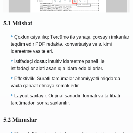
5.1 Müsbət
Çoxfunksiyalılıq: Tərcümə ilə yanaşı, çoxsaylı imkanlar
təqdim edir PDF redaktə, konvertasiya və s. kimi
idarəetmə vasitələri.
İstifadəçi dostu: İntuitiv idarəetmə paneli ilə
istifadəçilər aləti asanlıqla idarə edə bilərlər.
Effektivlik: Sürətli tərcümələr əhəmiyyətli miqdarda
vaxta qənaət etməyə kömək edir.
Layout saxlayır: Orijinal sənədin formatı və tərtibatı
tərcümədən sonra saxlanılır.
5.2 Minuslar