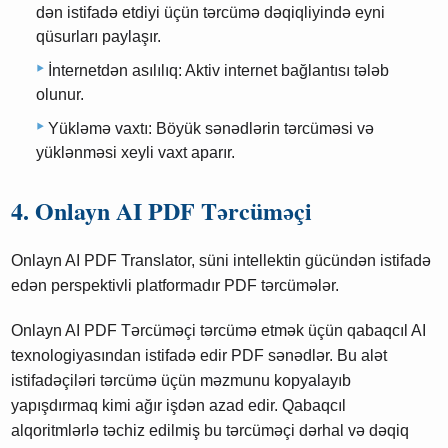
dən istifadə etdiyi üçün tərcümə dəqiqliyində eyni
qüsurları paylaşır.
İnternetdən asılılıq: Aktiv internet bağlantısı tələb
olunur.
Yükləmə vaxtı: Böyük sənədlərin tərcüməsi və
yüklənməsi xeyli vaxt aparır.
4. Onlayn AI PDF Tərcüməçi
Onlayn AI PDF Translator, süni intellektin gücündən istifadə
edən perspektivli platformadır PDF tərcümələr.
Onlayn AI PDF Tərcüməçi tərcümə etmək üçün qabaqcıl AI
texnologiyasından istifadə edir PDF sənədlər. Bu alət
istifadəçiləri tərcümə üçün məzmunu kopyalayıb
yapışdırmaq kimi ağır işdən azad edir. Qabaqcıl
alqoritmlərlə təchiz edilmiş bu tərcüməçi dərhal və dəqiq