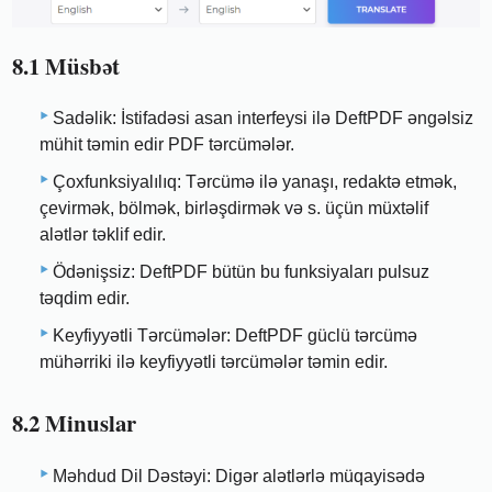
8.1 Müsbət
Sadəlik: İstifadəsi asan interfeysi ilə DeftPDF əngəlsiz
mühit təmin edir PDF tərcümələr.
Çoxfunksiyalılıq: Tərcümə ilə yanaşı, redaktə etmək,
çevirmək, bölmək, birləşdirmək və s. üçün müxtəlif
alətlər təklif edir.
Ödənişsiz: DeftPDF bütün bu funksiyaları pulsuz
təqdim edir.
Keyfiyyətli Tərcümələr: DeftPDF güclü tərcümə
mühərriki ilə keyfiyyətli tərcümələr təmin edir.
8.2 Minuslar
Məhdud Dil Dəstəyi: Digər alətlərlə müqayisədə