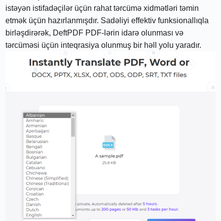
istəyən istifadəçilər üçün rahat tərcümə xidmətləri təmin
etmək üçün hazırlanmışdır. Sadəliyi effektiv funksionallıqla
birləşdirərək, DeftPDF PDF-lərin idarə olunması və
tərcüməsi üçün inteqrasiya olunmuş bir həll yolu yaradır.